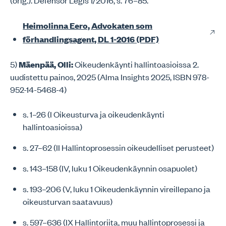
(orig.). Defensor Legis 1/2016, s. 76–85.
Heimolinna Eero, Advokaten som
förhandlingsagent, DL 1-2016 (PDF)
5)
Mäenpää, Olli:
Oikeudenkäynti hallintoasioissa 2.
uudistettu painos, 2025 (Alma Insights 2025, ISBN 978-
952-14-5468-4)
s. 1–26 (I Oikeusturva ja oikeudenkäynti
hallintoasioissa)
s. 27–62 (II Hallintoprosessin oikeudelliset perusteet)
s. 143–158 (IV, luku 1 Oikeudenkäynnin osapuolet)
s. 193–206 (V, luku 1 Oikeudenkäynnin vireillepano ja
oikeusturvan saatavuus)
s. 597–636 (IX Hallintoriita, muu hallintoprosessi ja