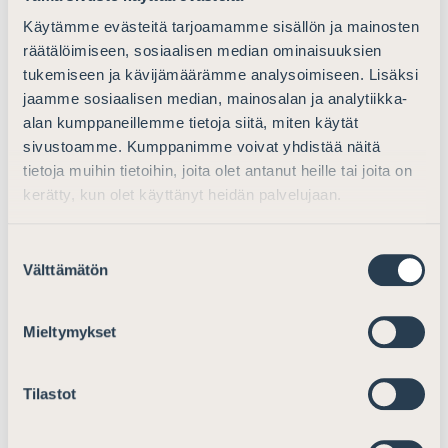
B 01 Vägledande regler om god advokatsed
Käytämme evästeitä tarjoamamme sisällön ja mainosten
(15.1.2009, delegationen 26.1.2023)
räätälöimiseen, sosiaalisen median ominaisuuksien
tukemiseen ja kävijämäärämme analysoimiseen. Lisäksi
B 02 Regler om god advokatsed inom
jaamme sosiaalisen median, mainosalan ja analytiikka-
Europeiska unionen (Code of Conduct for
alan kumppaneillemme tietoja siitä, miten käytät
European Lawyers)
sivustoamme. Kumppanimme voivat yhdistää näitä
tietoja muihin tietoihin, joita olet antanut heille tai joita on
B 02 BILAGA: Code of Conduct for
kerätty, kun olet käyttänyt heidän palvelujaan.
European Lawyers
Suostumuksen
B 03 Anvisning om advokatarvoden (15.1.2009,
Välttämätön
valinta
11.6.2010, ändr. 14.6.2019 och 9.6.2023, giltig
sedan 1.7.2023)
Mieltymykset
B 04.1 Anvisning om uppgifter som ska lämnas
om advokattjänster (3.9.2010)
Tilastot
B 04.2 Anvisning om distansförsäljning av