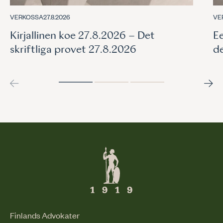
VERKOSSA
27.8.2026
VE
Kirjallinen koe 27.8.2026 – Det
Ee
skriftliga provet 27.8.2026
d
Finlands Advokater