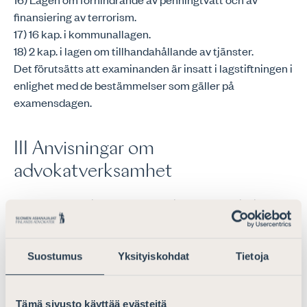
finansiering av terrorism.
17) 16 kap. i kommunallagen.
18) 2 kap. i lagen om tillhandahållande av tjänster.
Det förutsätts att examinanden är insatt i lagstiftningen i
enlighet med de bestämmelser som gäller på
examensdagen.
III Anvisningar om
advokatverksamhet
Nedan finns en lista över författningar och anvisningar
om advokatverksamhet för Finlands Advokater som ska
behärskas i det skriftliga provet av advokatexamen.
Suostumus
Yksityiskohdat
Tietoja
A 02 Finlands Advokaters stadgar (29.11.2024,
giltig sedan 1.1.2025)
Tämä sivusto käyttää evästeitä