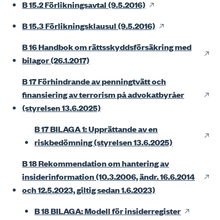
B 15.2 Förlikningsavtal (9.5.2016)
B 15.3 Förlikningsklausul (9.5.2016)
B 16 Handbok om rättsskyddsförsäkring med
bilagor (26.1.2017)
B 17 Förhindrande av penningtvätt och
finansiering av terrorism på advokatbyråer
(styrelsen 13.6.2025)
B 17 BILAGA 1: Upprättande av en
riskbedömning (styrelsen 13.6.2025)
B 18 Rekommendation om hantering av
insiderinformation (10.3.2006, ändr. 16.6.2014
och 12.5.2023, giltig sedan 1.6.2023)
B 18 BILAGA: Modell för insiderregister