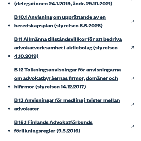
(delegationen 24.1.2019, ändr. 29.10.2021)
B 10.1 Anvisning om upprättande av en
beredskapsplan (styrelsen 8.5.2026)
B 11 Allmänna tillståndsvillkor för att bedriva
advokatverksamhet i aktiebolag (styrelsen
4.10.2019)
B 12 Tolkningsanvisningar för anvisningarna
om advokatbyråernas firmor, domäner och
bifirmor (styrelsen 14.12.2017)
B 13 Anvisningar för medling i tvister mellan
advokater
B 15.1 Finlands Advokatförbunds
förlikningsregler (9.5.2016)