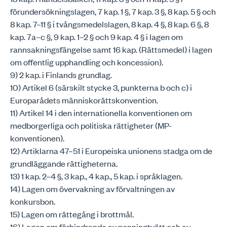
förundersökningslagen, 7 kap. 1 §, 7 kap. 3 §, 8 kap. 5 § och
8 kap. 7–11 § i tvångsmedelslagen, 8 kap. 4 §, 8 kap. 6 §, 8
kap. 7a–c §, 9 kap. 1–2 § och 9 kap. 4 § i lagen om
rannsakningsfängelse samt 16 kap. (Rättsmedel) i lagen
om offentlig upphandling och koncession).
9) 2 kap. i Finlands grundlag.
10) Artikel 6 (särskilt stycke 3, punkterna b och c) i
Europarådets människorättskonvention.
11) Artikel 14 i den internationella konventionen om
medborgerliga och politiska rättigheter (MP-
konventionen).
12) Artiklarna 47–51 i Europeiska unionens stadga om de
grundläggande rättigheterna.
13) 1 kap. 2–4 §, 3 kap., 4 kap., 5 kap. i språklagen.
14) Lagen om övervakning av förvaltningen av
konkursbon.
15) Lagen om rättegång i brottmål.
16) Lagen om förhindrande av penningtvätt och av