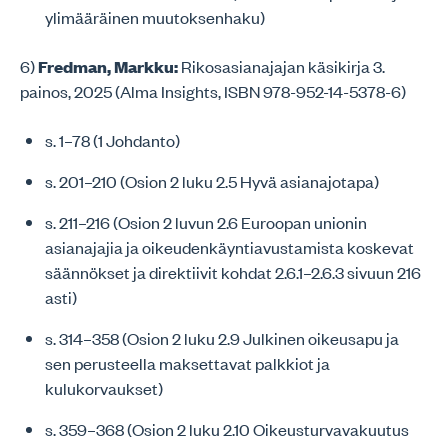
ylimääräinen muutoksenhaku)
6)
Fredman, Markku:
Rikosasianajajan käsikirja 3.
painos, 2025 (Alma Insights, ISBN 978-952-14-5378-6)
s. 1–78 (1 Johdanto)
s. 201–210 (Osion 2 luku 2.5 Hyvä asianajotapa)
s. 211–216 (Osion 2 luvun 2.6 Euroopan unionin
asianajajia ja oikeudenkäyntiavustamista koskevat
säännökset ja direktiivit kohdat 2.6.1–2.6.3 sivuun 216
asti)
s. 314–358 (Osion 2 luku 2.9 Julkinen oikeusapu ja
sen perusteella maksettavat palkkiot ja
kulukorvaukset)
s. 359–368 (Osion 2 luku 2.10 Oikeusturvavakuutus