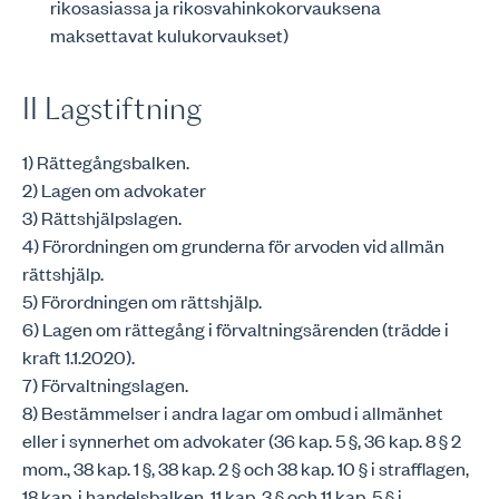
rikosasiassa ja rikosvahinkokorvauksena
maksettavat kulukorvaukset)
II Lagstiftning
1) Rättegångsbalken.
2) Lagen om advokater
3) Rättshjälpslagen.
4) Förordningen om grunderna för arvoden vid allmän
rättshjälp.
5) Förordningen om rättshjälp.
6) Lagen om rättegång i förvaltningsärenden (trädde i
kraft 1.1.2020).
7) Förvaltningslagen.
8) Bestämmelser i andra lagar om ombud i allmänhet
eller i synnerhet om advokater (36 kap. 5 §, 36 kap. 8 § 2
mom., 38 kap. 1 §, 38 kap. 2 § och 38 kap. 10 § i strafflagen,
18 kap. i handelsbalken, 11 kap. 3 § och 11 kap. 5 § i