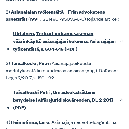
2)
Asianajajan työkentältä – Från advokatens
arbetsfält
(1994, ISBN 951-95033-6-6) följande artikel:
Utriainen, Terttu: Luottamusaseman
väärinkäyttö asianajajarikoksena, Asianajajan
työkentältä, s. 504-515 (PDF)
3)
Taivalkoski, Petri:
Asianajajaoikeuden
merkityksestä liikejuridisissa asioissa (orig.). Defensor
Legis 2/2017, s. 180–192.
Taivalkoski Petri, Om advokaträttens
betydelse i affärsjuridiska ärenden, DL 2-2017
(PDF)
4)
Heimolinna, Eero:
Asianajaja neuvotteluagenttina