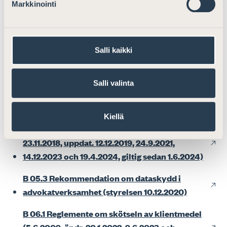
advokattjänster (3.9.2010, ändr. 12.5.2014)
Markkinointi
B 04.2 BILAGA 1: Uppdragsbekräftelse
(exempel) (12.5.2014)
Salli kaikki
B 04.2 BILAGA 2: Ångerblankett (12.5.2014)
B 05.1 Anvisning om informationssäkerhet
Salli valinta
(24.1.2019, ändr. 16.1.2020 och 9.6.2023, giltig
sedan 1.1.2024)
Kiellä
B 05.2 Informationssäkerhetsguide (styrelsen
23.11.2018, uppdat. 12.12.2019, 24.9.2021,
14.12.2023 och 19.4.2024, giltig sedan 1.6.2024)
B 05.3 Rekommendation om dataskydd i
advokatverksamhet (styrelsen 10.12.2020)
B 06.1 Reglemente om skötseln av klientmedel