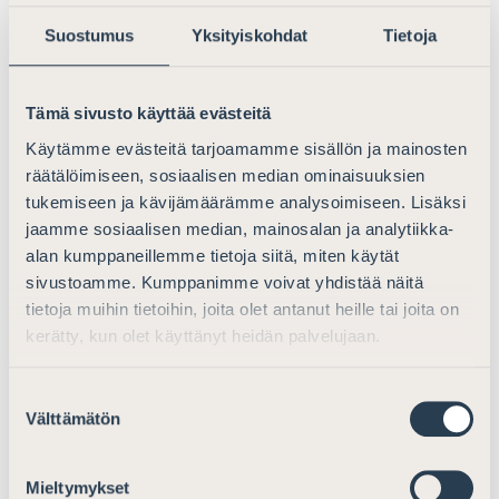
10,41 MB
Suostumus
Yksityiskohdat
Tietoja
Tämä sivusto käyttää evästeitä
Asianajajapäivystyksen juliste A4
Käytämme evästeitä tarjoamamme sisällön ja mainosten
räätälöimiseen, sosiaalisen median ominaisuuksien
5,21 MB
tukemiseen ja kävijämäärämme analysoimiseen. Lisäksi
jaamme sosiaalisen median, mainosalan ja analytiikka-
alan kumppaneillemme tietoja siitä, miten käytät
sivustoamme. Kumppanimme voivat yhdistää näitä
tietoja muihin tietoihin, joita olet antanut heille tai joita on
Statistikföring av
kerätty, kun olet käyttänyt heidän palvelujaan.
jourverksamheten
Suostumuksen
De advokater som ansvarar för advokatjouren ska i
Välttämätön
valinta
början av varje år skicka statistikuppgifter om
föregående års advokatjourverksamhet till Finlands
Mieltymykset