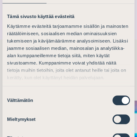
är en etablerad del av årskalendern för branschfolk.
Nästa Advokatdagen hålls den 22 januari 2027.
Tämä sivusto käyttää evästeitä
Käytämme evästeitä tarjoamamme sisällön ja mainosten
räätälöimiseen, sosiaalisen median ominaisuuksien
tukemiseen ja kävijämäärämme analysoimiseen. Lisäksi
jaamme sosiaalisen median, mainosalan ja analytiikka-
alan kumppaneillemme tietoja siitä, miten käytät
Kommande utbildningar och
sivustoamme. Kumppanimme voivat yhdistää näitä
tietoja muihin tietoihin, joita olet antanut heille tai joita on
evenemang
kerätty, kun olet käyttänyt heidän palvelujaan.
Suostumuksen
Välttämätön
valinta
Mieltymykset