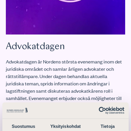
Advokatdagen
Advokatdagen är Nordens största evenemang inom det
juridiska området och samlar årligen advokater och
rättstillämpare. Under dagen behandlas aktuella
juridiska teman, sprids information om ändringar i
lagstiftningen samt diskuteras advokatkårens roll i
samhället. Evenemanget erbjuder också möjligheter till
nätverkande samt möjlighet att fördjupa expertisen
genom olika föreläsningar och workshops.
Advokatdagen har arrangerats i Finland sedan 1973 och
Suostumus
Yksityiskohdat
Tietoja