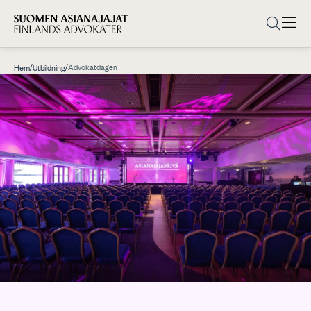
/
/
Advokatdagen
Hem
Utbildning