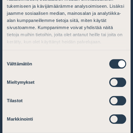
tukemiseen ja kävijämäärämme analysoimiseen. Lisäksi
jaamme sosiaalisen median, mainosalan ja analytiikka-
alan kumppaneillemme tietoja siitä, miten käytät
sivustoamme. Kumppanimme voivat yhdistää näitä
tietoja muihin tietoihin, joita olet antanut heille tai joita on
kerätty, kun olet käyttänyt heidän palvelujaan.
Suostumuksen
Välttämätön
valinta
Mieltymykset
Tilastot
Vill du upprätta ett
Markkinointi
testamente?