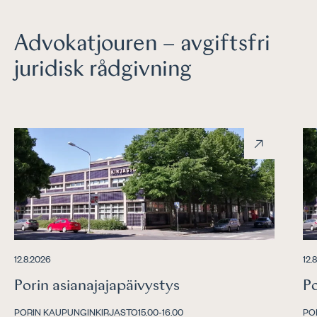
Advokatjouren – avgiftsfri
juridisk rådgivning
12.8.2026
12.
Porin asianajajapäivystys
Po
PORIN KAUPUNGINKIRJASTO
15.00
-16.00
PO