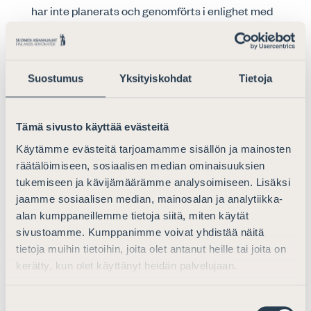
har inte planerats och genomförts i enlighet med
tillgänglighetsprinciperna.
Upprättande av det här
Suostumus
Yksityiskohdat
Tietoja
tillgänglighetsutlåtandet
Tämä sivusto käyttää evästeitä
Det här tillgänglighetsutlåtandet har uppdaterats
25.8.2021. Utlåtandet grundar sig på den bedömning av
Käytämme evästeitä tarjoamamme sisällön ja mainosten
om webbplatsen uppfyller kraven i direktivet (EU)
räätälöimiseen, sosiaalisen median ominaisuuksien
2016/2102 som webbplatsens utvecklingsgrupp gjort.
tukemiseen ja kävijämäärämme analysoimiseen. Lisäksi
jaamme sosiaalisen median, mainosalan ja analytiikka-
alan kumppaneillemme tietoja siitä, miten käytät
Anmäl brist i tillgängligheten
sivustoamme. Kumppanimme voivat yhdistää näitä
tietoja muihin tietoihin, joita olet antanut heille tai joita on
Upptäckte du en brist i tillgängligheten på vår
kerätty, kun olet käyttänyt heidän palvelujaan.
webbplats? Berätta det för oss så gör vi vårt bästa för att
rätta till det. Ge respons per e-post
Suostumuksen