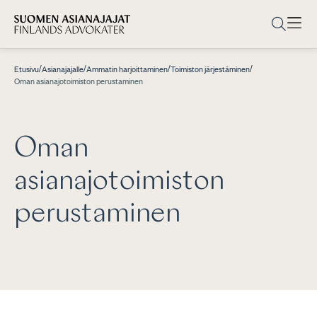
/
/
/
/
Etusivu
Asianajajalle
Ammatin harjoittaminen
Toimiston järjestäminen
Oman asianajotoimiston perustaminen
Oman
asianajotoimiston
perustaminen