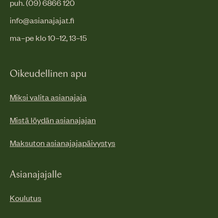
puh. (09) 6866 120
info@asianajajat.fi
ma–pe klo 10–12, 13–15
Oikeudellinen apu
Miksi valita asianajaja
Mistä löydän asianajajan
Maksuton asianajajapäivystys
Asianajajalle
Koulutus