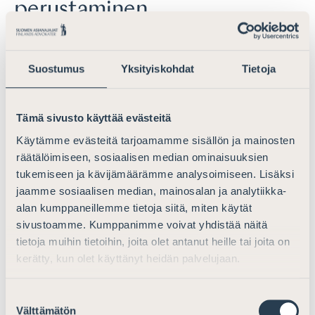
perustaminen
Suostumus
Yksityiskohdat
Tietoja
Yhtiömuodon valinta ja toimiston
järjestäminen
Tämä sivusto käyttää evästeitä
Käytämme evästeitä tarjoamamme sisällön ja mainosten
Virtuaalitoimistot ja toimistoyhteisöt
räätälöimiseen, sosiaalisen median ominaisuuksien
tukemiseen ja kävijämäärämme analysoimiseen. Lisäksi
jaamme sosiaalisen median, mainosalan ja analytiikka-
Vastuuvakuutukset
alan kumppaneillemme tietoja siitä, miten käytät
sivustoamme. Kumppanimme voivat yhdistää näitä
tietoja muihin tietoihin, joita olet antanut heille tai joita on
Toimiston ensitarkastus ja muut Suomen
kerätty, kun olet käyttänyt heidän palvelujaan.
Asianajajien suorittamat tarkastukset
Suostumuksen
Välttämätön
valinta