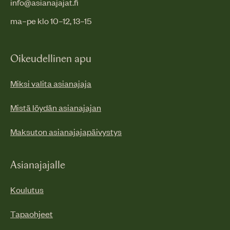
info@asianajajat.fi
ma–pe klo 10–12, 13–15
Oikeudellinen apu
Miksi valita asianajaja
Mistä löydän asianajajan
Maksuton asianajajapäivystys
Asianajajalle
Koulutus
Tapaohjeet