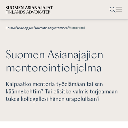
/
/
/
Mentorointi
Etusivu
Asianajajalle
Ammatin harjoittaminen
Suomen Asianajajien
mentorointiohjelma
Kaipaatko mentoria työelämään tai sen
käännekohtiin? Tai olisitko valmis tarjoamaan
tukea kollegallesi hänen urapolullaan?