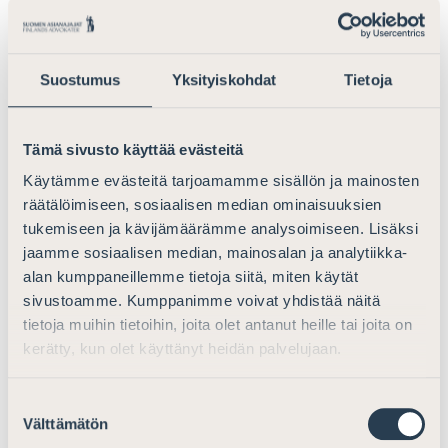
sekä taitoa kysyä, kuunnella ja olla läsnä.
Aloitustilaisuuden jälkeen parit sopivat tapaamisten
ajankohdat ja muodon vapaasti. Pari sopii
Suostumus
Yksityiskohdat
Tietoja
lähtökohtaisesti neljä tapaamista: kaksi vuoden 2025
syksylle, minkä jälkeen on mahdollisuus vielä kahteen
tapaamiseen yhteisestä sopimuksesta alkuvuonna
Tämä sivusto käyttää evästeitä
2026.
Käytämme evästeitä tarjoamamme sisällön ja mainosten
Mentorointiohjelmaan voivat hakea mukaan:
räätälöimiseen, sosiaalisen median ominaisuuksien
tukemiseen ja kävijämäärämme analysoimiseen. Lisäksi
mentoriksi
asianajajat
jaamme sosiaalisen median, mainosalan ja analytiikka-
alan kumppaneillemme tietoja siitä, miten käytät
aktoriksi
asianajotoimistoissa työskentelevät
sivustoamme. Kumppanimme voivat yhdistää näitä
juristit tai asianajajat
tietoja muihin tietoihin, joita olet antanut heille tai joita on
kerätty, kun olet käyttänyt heidän palvelujaan.
Mentorointipaikkoja on rajoitetusti ja pyrimme
muodostamaan mahdollisimman laadukkaita
Suostumuksen
mentorointipareja. On mahdollista, ettei juuri tällä
Välttämätön
valinta
kierroksella kaikille hakijoille löydy yhteensopivaa paria.