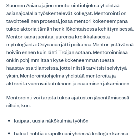
Suomen Asianajajien mentorointiohjelma yhdistää
asianajoalalla työskentelevät kollegat. Mentorointi on
tavoitteellinen prosessi, jossa mentori kokeneempana
tukee aktoria tämän henkilökohtaisessa kehittymisessä.
Mentor-sana juontaa juurensa kreikkalaisesta
mytologiasta: Odysseus jätti poikansa Mentor-ystävänsä
hoiviin ennen kuin lähti Troijan sotaan. Mentoroinnissa
onkin pohjimmiltaan kyse kokeneemman tuesta
haastavissa tilanteissa, jottei niistä tarvitsisi selviytyä
yksin. Mentorointiohjelma yhdistää mentoreita ja
aktoreita vuorovaikutukseen ja osaamisen jakamiseen.
Mentorointi voi tarjota tukea ajatusten jäsentämisessä
silloin, kun:
kaipaat uusia näkökulmia työhön
haluat pohtia urapolkuasi yhdessä kollegan kanssa