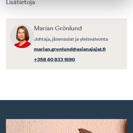
Lisätietoja
Marian Grönlund
Johtaja, jäsenasiat ja yleisvalvonta
marian.gronlund@asianajajat.fi
+358 40 833 1690