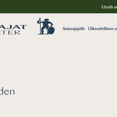
Löydä as
Asianajajalle
Oikeudellinen 
Oikeudellinen apu
uden
Miksi valita
asianajaja?