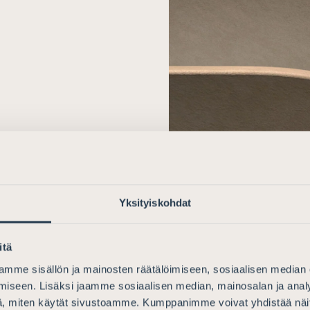
Yksityiskohdat
itä
mme sisällön ja mainosten räätälöimiseen, sosiaalisen median
iseen. Lisäksi jaamme sosiaalisen median, mainosalan ja analy
, miten käytät sivustoamme. Kumppanimme voivat yhdistää näitä t
LAUSUNNOT
15.7.2