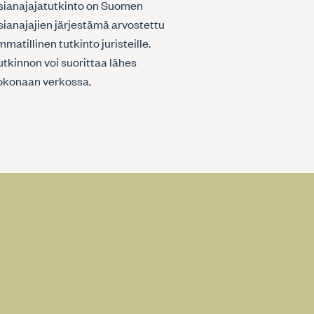
sianajajatutkinto on Suomen
sianajajien järjestämä arvostettu
matillinen tutkinto juristeille.
utkinnon voi suorittaa lähes
okonaan verkossa.