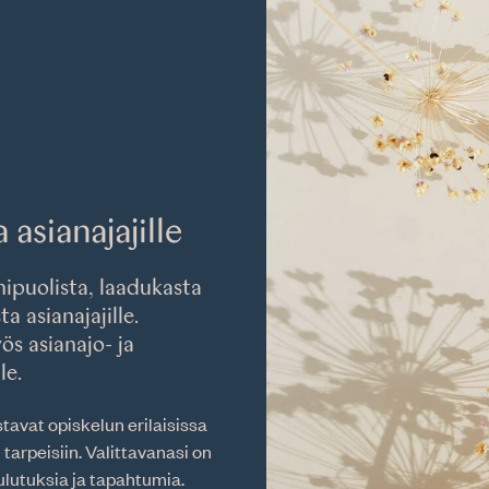
asianajajille
ipuolista, laadukasta
a asianajajille.
s asianajo- ja
le.
avat opiskelun erilaisissa
 tarpeisiin. Valittavanasi on
ulutuksia ja tapahtumia.