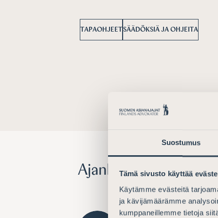
TAPAOHJEET
SÄÄDÖKSIÄ JA OHJEITA
Suostumus
Ajankohtaista
Tämä sivusto käyttää eväste
Käytämme evästeitä tarjoama
ja kävijämäärämme analysoim
kumppaneillemme tietoja siitä
LAUSUNNOT
15.7.2026