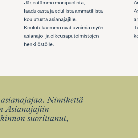
Järjestämme monipuolista,
A
laadukasta ja edullista ammatillista
A
koulutusta asianajajille.
am
Koulutuksemme ovat avoimia myös
T
asianajo- ja oikeusaputoimistojen
k
henkilöstölle.
asianajajaa. Nimikettä
 Asianajajiin
tkinnon suorittanut,