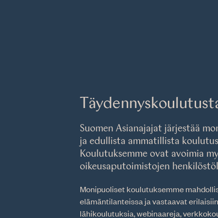
Täydennyskoulutusta 
Suomen Asianajajat järjestää mon
ja edullista ammatillista koulutust
Koulutuksemme ovat avoimia myö
oikeusaputoimistojen henkilöstöl
Monipuoliset koulutuksemme mahdollist
elämäntilanteissa ja vastaavat erilaisiin
lähikoulutuksia, webinaareja, verkkoko