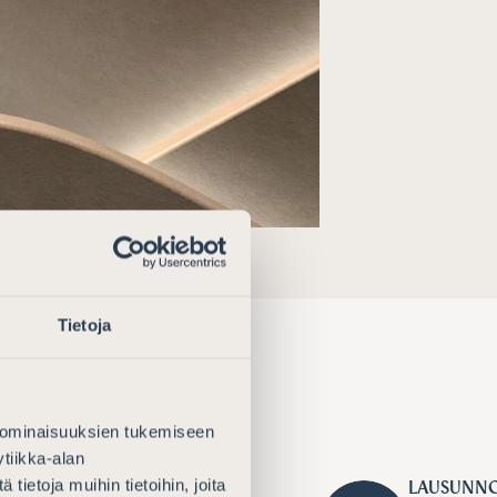
Tietoja
 ominaisuuksien tukemiseen
tiikka-alan
ietoja muihin tietoihin, joita
026
LAUSUNN