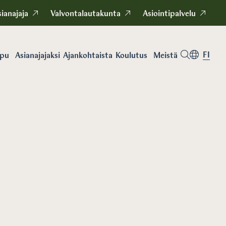
ianajaja
Valvontalautakunta
Asiointipalvelu
FI
apu
Asianajajaksi
Koulutus
Meistä
Ajankohtaista
Koulutus
Koulutukse
kausikortit