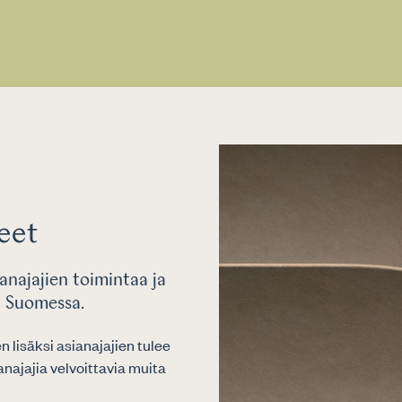
jeet
anajajien toimintaa ja
a Suomessa.
 lisäksi asianajajien tulee
najajia velvoittavia muita