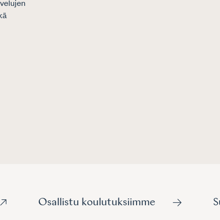
velujen
Kun valitset asianajajan, tiedät, e
kä
korkealaatuista ja varmasti ammat
palvelua.
LUE LISÄÄ
LÖYDÄ ASIANAJAJA
Osallistu koulutuksiimme
S