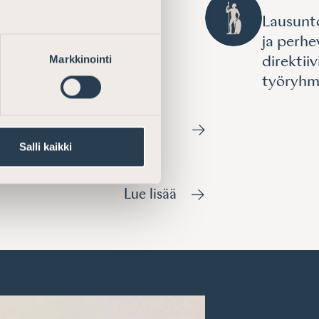
ain soveltamisalaa
Lausunto
vun säännösten
ja perhe
Markkinointi
oskevasta
direktii
nnöstä
työryhm
Salli kaikki
Lue lisää