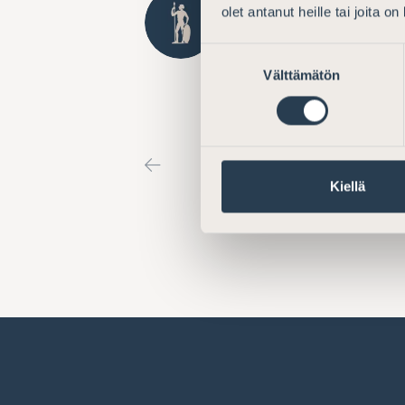
olet antanut heille tai joita o
Lausunto komission v
yksinkeraistamista ko
Suostumuksen
Välttämätön
valinta
direktiiviehdotuksest
Kiellä