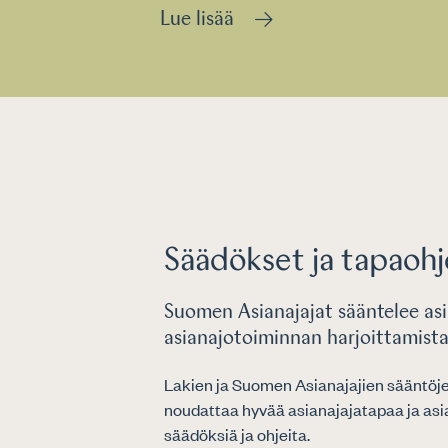
Lue lisää
Säädökset ja tapaoh
Suomen Asianajajat sääntelee asi
asianajotoiminnan harjoittamist
Lakien ja Suomen Asianajajien sääntöjen
noudattaa hyvää asianajajatapaa ja asia
säädöksiä ja ohjeita.