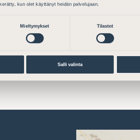
n kerätty, kun olet käyttänyt heidän palvelujaan.
erotuksen
Lausunto rikosl
skevasta
koskevien 1 lu
Mieltymykset
Tilastot
a
uudistamista k
työryhmämieti
Salli valinta