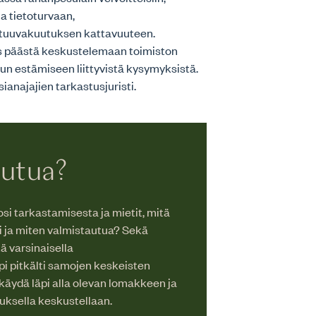
ja tietoturvaan,
stuuvakuutuksen kattavuuteen.
s päästä keskustelemaan toimiston
un estämiseen liittyvistä kysymyksistä.
anajajien tarkastusjuristi.
autua?
si tarkastamisesta ja mietit, mitä
i ja miten valmistautua? Sekä
ä varsinaisella
pi pitkälti samojen keskeisten
käydä läpi alla olevan lomakkeen ja
tuksella keskustellaan.