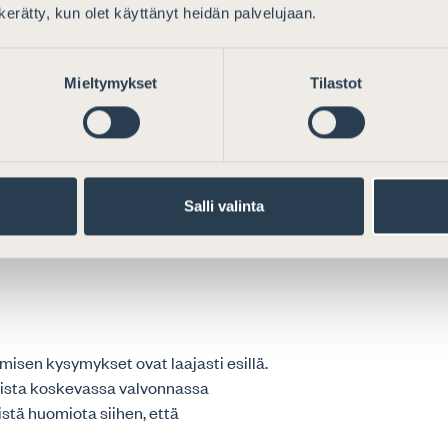
n kerätty, kun olet käyttänyt heidän palvelujaan.
Mieltymykset
Tilastot
pektion av en ny advokatbyrå
Salli valinta
isen kysymykset ovat laajasti esillä.
ista koskevassa valvonnassa
istä huomiota siihen, että