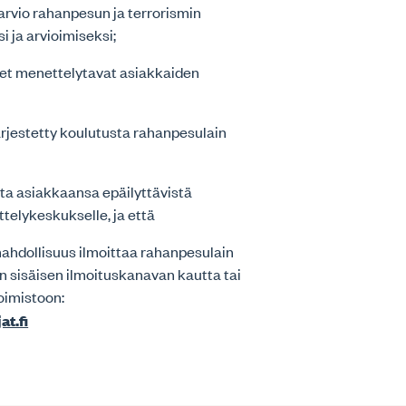
iarvio rahanpesun ja terrorismin
i ja arvioimiseksi;
et menettelytavat asiakkaiden
järjestetty koulutusta rahanpesulain
sta asiakkaansa epäilyttävistä
ttelykeskukselle, ja että
mahdollisuus ilmoittaa rahanpesulain
n sisäisen ilmoituskanavan kautta tai
oimistoon:
t.fi