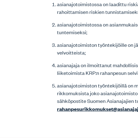
asianajotoimistossa on laadittu risk
rahoittamisen riskien tunnistamiseks
asianajotoimistossa on asianmukais
tuntemiseksi;
asianajotoimiston työntekijöille on 
velvoitteista;
asianajaja on ilmoittanut mahdollisi
liiketoimista KRP:n rahanpesun selvi
asianajotoimiston työntekijöillä on 
rikkomuksista joko asianajotoimisto
sähköpostite Suomen Asianajajien t
rahanpesurikkomukset@asianajaja