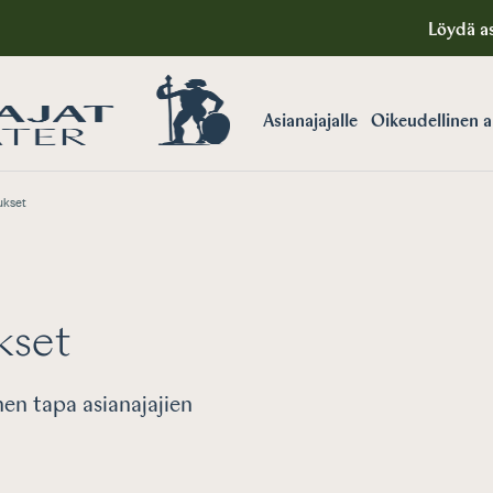
Löydä as
Asianajajalle
Oikeudellinen 
ukset
kset
nen tapa asianajajien