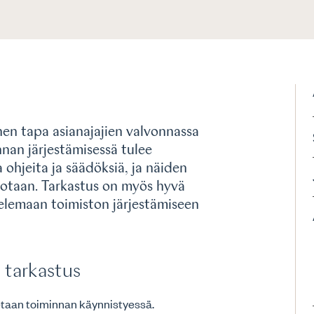
nen tapa asianajajien valvonnassa
nnan järjestämisessä tulee
 ohjeita ja säädöksiä, ja näiden
votaan. Tarkastus on myös hyvä
telemaan toimiston järjestämiseen
 tarkastus
etaan toiminnan käynnistyessä.