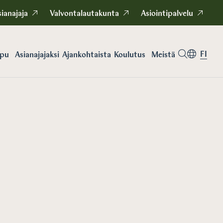
ianajaja
Valvontalautakunta
Asiointipalvelu
FI
apu
Asianajajaksi
Koulutus
Meistä
Ajankohtaista