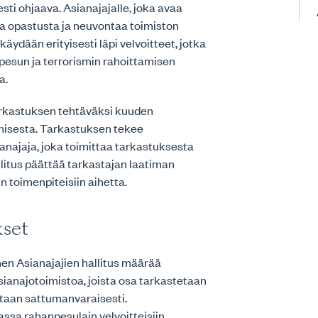
ti ohjaava. Asianajajalle, joka avaa
a opastusta ja neuvontaa toimiston
äydään erityisesti läpi velvoitteet, jotka
pesun ja terrorismin rahoittamisen
a.
arkastuksen tehtäväksi kuuden
isesta. Tarkastuksen tekee
najaja, joka toimittaa tarkastuksesta
litus päättää tarkastajan laatiman
n toimenpiteisiin aihetta.
kset
en Asianajajien hallitus määrää
sianajotoimistoa, joista osa tarkastetaan
litaan sattumanvaraisesti.
ssa rahanpesulain velvoitteisiin,