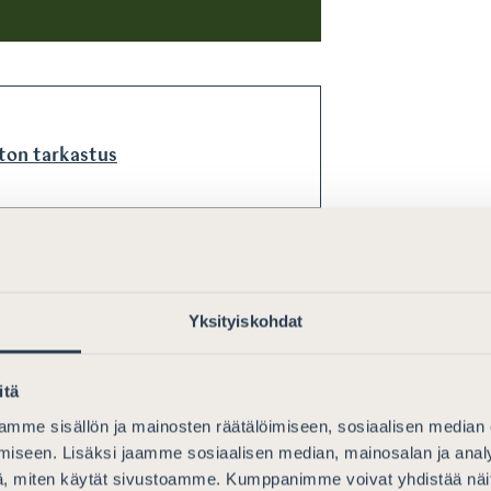
ton tarkastus
Yksityiskohdat
 advokatbyra
itä
mme sisällön ja mainosten räätälöimiseen, sosiaalisen median
iseen. Lisäksi jaamme sosiaalisen median, mainosalan ja analy
, miten käytät sivustoamme. Kumppanimme voivat yhdistää näitä t
kastusta suorittavalle