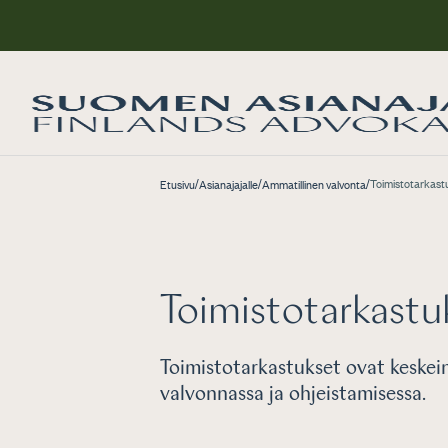
/
/
/
Toimistotarkast
Etusivu
Asianajajalle
Ammatillinen valvonta
Toimistotarkastu
Toimistotarkastukset ovat keskei
valvonnassa ja ohjeistamisessa.