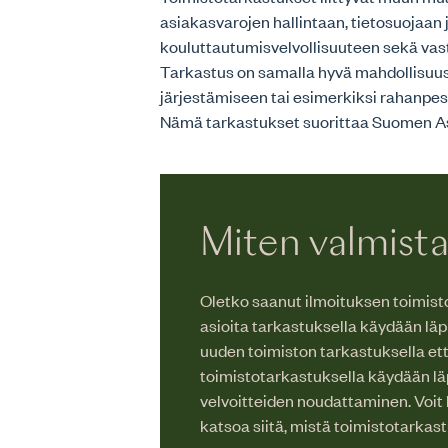
asiakasvarojen hallintaan, tietosuojaan 
kouluttautumisvelvollisuuteen sekä va
Tarkastus on samalla hyvä mahdollisuu
järjestämiseen tai esimerkiksi rahanpes
Nämä tarkastukset suorittaa Suomen Asi
Miten valmist
Oletko saanut ilmoituksen toimisto
asioita tarkastuksella käydään läp
uuden toimiston tarkastuksella ett
toimistotarkastuksella käydään lä
velvoitteiden noudattaminen. Voit 
katsoa siitä, mistä toimistotarkas