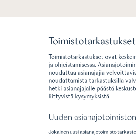
Toimistotarkastukset
Toimistotarkastukset ovat keskei
ja ohjeistamisessa. Asianajotoimi
noudattaa asianajajia velvoittavia
noudattamista tarkastuksilla val
hetki asianajajalle päästä keskus
liittyvistä kysymyksistä.
Uuden asianajotoimiston
Jokainen uusi asianajotoimisto tarkast