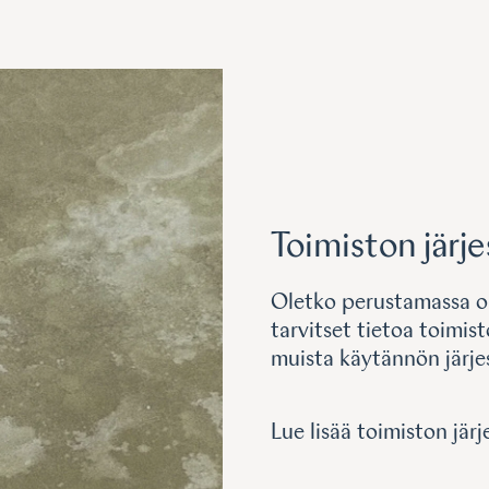
Toimiston järj
Oletko perustamassa o
tarvitset tietoa toimist
muista käytännön järjes
Lue lisää toimiston jär