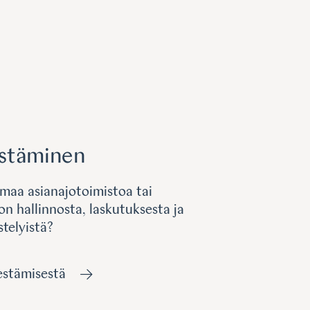
estäminen
maa asianajotoimistoa tai
on hallinnosta, laskutuksesta ja
telyistä?
jestämisestä