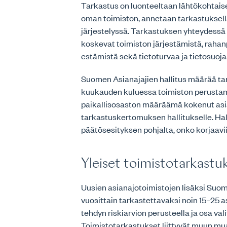
Tarkastus on luonteeltaan lähtökohtaises
oman toimiston, annetaan tarkastuksell
järjestelyssä. Tarkastuksen yhteydessä k
koskevat toimiston järjestämistä, rahan
estämistä sekä tietoturvaa ja tietosuoja
Suomen Asianajajien hallitus määrää t
kuukauden kuluessa toimiston perustam
paikallisosaston määräämä kokenut asia
tarkastuskertomuksen hallitukselle. Hal
päätösesityksen pohjalta, onko korjaavii
Yleiset toimistotarkastu
Uusien asianajotoimistojen lisäksi Suom
vuosittain tarkastettavaksi noin 15–25 a
tehdyn riskiarvion perusteella ja osa va
Toimistotarkastukset liittyvät muun mua