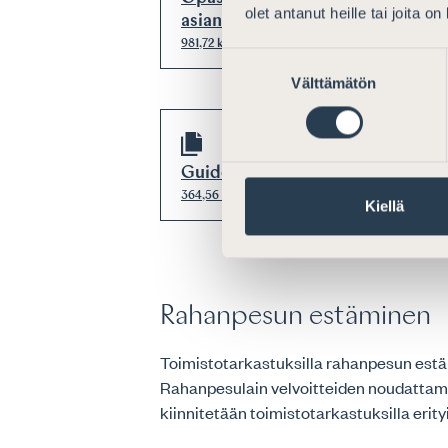
olet antanut heille tai joita o
asianajajalle
981,72 kt
Suostumuksen
Välttämätön
valinta
Guide för advokat som utför ins
364,56 kt
Kiellä
Rahanpesun estäminen
Toimistotarkastuksilla rahanpesun estäm
Rahanpesulain velvoitteiden noudattam
kiinnitetään toimistotarkastuksilla erity