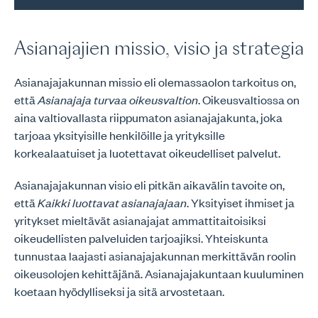
Asianajajien missio, visio ja strategia
Asianajajakunnan missio eli olemassaolon tarkoitus on,
että
Asianajaja turvaa oikeusvaltion
. Oikeusvaltiossa on
aina valtiovallasta riippumaton asianajajakunta, joka
tarjoaa yksityisille henkilöille ja yrityksille
korkealaatuiset ja luotettavat oikeudelliset palvelut.
Asianajajakunnan visio eli pitkän aikavälin tavoite on,
että
Kaikki luottavat asianajajaan
. Yksityiset ihmiset ja
yritykset mieltävät asianajajat ammattitaitoisiksi
oikeudellisten palveluiden tarjoajiksi. Yhteiskunta
tunnustaa laajasti asianajajakunnan merkittävän roolin
oikeusolojen kehittäjänä. Asianajajakuntaan kuuluminen
koetaan hyödylliseksi ja sitä arvostetaan.