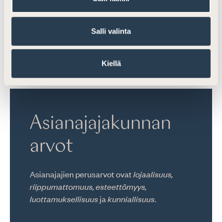
säännöllisesti kuultaviksi eduskunnan valiokuntiin.
Asianajajakunnan tehtävänä on tarkastella
Salli valinta
lainsäädäntöhankkeita erityisesti oikeusturvan
toteutumisen kannalta yksilöiden ja yhteisöjen
näkökulmasta sekä puolustaa perusoikeuksia.
Kiellä
Asianajajakunnan
arvot
Asianajajien perusarvot ovat
lojaalisuus,
riippumattomuus, esteettömyys,
luottamuksellisuus
ja
kunniallisuus
.