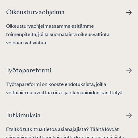
Oikeusturvaohjelma
Oikeusturvaohjelmassamme esitämme
toimenpiteitä, joilla suomalaista oikeusvaltiota
voidaan vahvistaa.
Työtapareformi
Työtapareformi on kooste ehdotuksista, joilla
voitaisiin sujuvoittaa riita- ja rikosasioiden käsittelyä.
Tutkimuksia
Etsitkö tutkittua tietoa asianajajista? Täältä löydät
viimeisimpiä tutkimuksia, jotka kertovat asianajajista