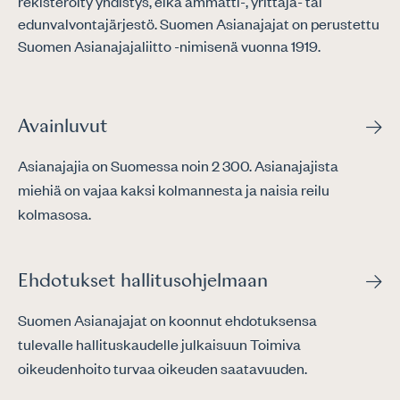
rekisteröity yhdistys, eikä ammatti-, yrittäjä- tai
edunvalvontajärjestö. Suomen Asianajajat on perustettu
Suomen Asianajajaliitto -nimisenä vuonna 1919.
Avainluvut
Asianajajia on Suomessa noin 2 300. Asianajajista
miehiä on vajaa kaksi kolmannesta ja naisia reilu
kolmasosa.
Ehdotukset hallitusohjelmaan
Suomen Asianajajat on koonnut ehdotuksensa
tulevalle hallituskaudelle julkaisuun Toimiva
oikeudenhoito turvaa oikeuden saatavuuden.