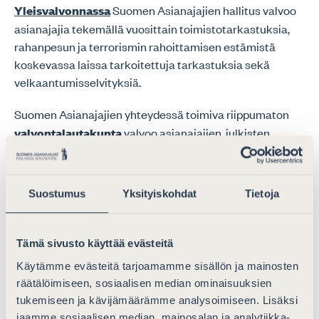
Yleisvalvonnassa
Suomen Asianajajien hallitus valvoo
asianajajia tekemällä vuosittain toimistotarkastuksia,
rahanpesun ja terrorismin rahoittamisen estämistä
koskevassa laissa tarkoitettuja tarkastuksia sekä
velkaantumisselvityksiä.
Suomen Asianajajien yhteydessä toimiva riippumaton
valvontalautakunta
valvoo asianajajien, julkisten
oikeusavustajien ja luvan saaneiden
oikeudenkäyntiavustajien ammatillista toimintaa.
Asianajajan toimintaan tyytymätön voi tehdä kantelun
Suostumus
Yksityiskohdat
Tietoja
valvontalautakunnalle.
Tämä sivusto käyttää evästeitä
Koulutamme
Käytämme evästeitä tarjoamamme sisällön ja mainosten
räätälöimiseen, sosiaalisen median ominaisuuksien
Asianajajilla on 18 tunnin vuotuinen
tukemiseen ja kävijämäärämme analysoimiseen. Lisäksi
kouluttautumisvelvollisuus. Järjestämme jäsenillemme
jaamme sosiaalisen median, mainosalan ja analytiikka-