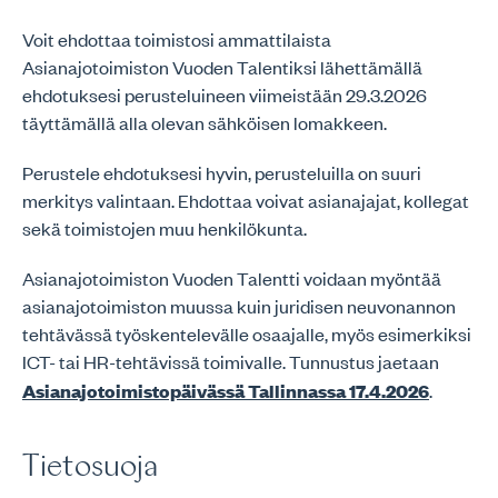
Voit ehdottaa toimistosi ammattilaista
Asianajotoimiston Vuoden Talentiksi lähettämällä
ehdotuksesi perusteluineen viimeistään 29.3.2026
täyttämällä alla olevan sähköisen lomakkeen.
Perustele ehdotuksesi hyvin, perusteluilla on suuri
merkitys valintaan. Ehdottaa voivat asianajajat, kollegat
sekä toimistojen muu henkilökunta.
Asianajotoimiston Vuoden Talentti voidaan myöntää
asianajotoimiston muussa kuin juridisen neuvonannon
tehtävässä työskentelevälle osaajalle, myös esimerkiksi
ICT- tai HR-tehtävissä toimivalle. Tunnustus jaetaan
Asianajotoimistopäivässä Tallinnassa 17.4.202
6
.
Tietosuoja