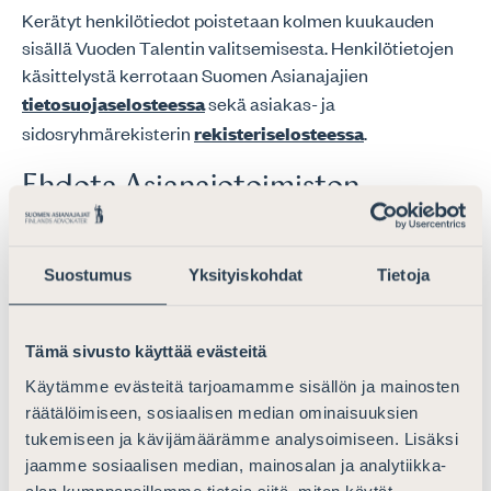
Kerätyt henkilötiedot poistetaan kolmen kuukauden
sisällä Vuoden Talentin valitsemisesta. Henkilötietojen
käsittelystä kerrotaan Suomen Asianajajien
tietosuojaselosteessa
sekä asiakas- ja
sidosryhmärekisterin
rekisteriselosteessa
.
Ehdota Asianajotoimiston
Vuoden Talenttia
"
*
" näyttää pakolliset kentät
Suostumus
Yksityiskohdat
Tietoja
Ehdotukseni Asianajotoimiston Vuoden Talentiksi
*
Tämä sivusto käyttää evästeitä
Käytämme evästeitä tarjoamamme sisällön ja mainosten
räätälöimiseen, sosiaalisen median ominaisuuksien
tukemiseen ja kävijämäärämme analysoimiseen. Lisäksi
Perusteluni
*
jaamme sosiaalisen median, mainosalan ja analytiikka-