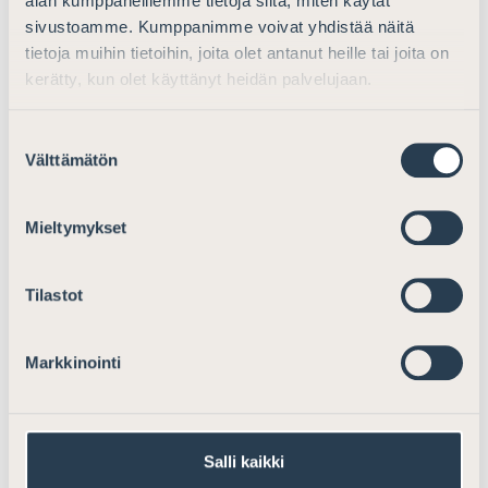
alan kumppaneillemme tietoja siitä, miten käytät
sivustoamme. Kumppanimme voivat yhdistää näitä
tietoja muihin tietoihin, joita olet antanut heille tai joita on
kerätty, kun olet käyttänyt heidän palvelujaan.
Suostumuksen
Välttämätön
valinta
Missä toimistossa hän vaikuttaa?
*
Mieltymykset
Tilastot
Ehdottajan tiedot
Markkinointi
Etunimi
Sukunimi
Salli kaikki