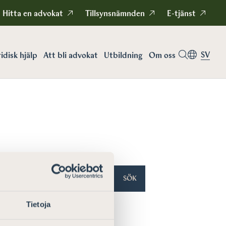
Hitta en advokat
Tillsynsnämnden
E-tjänst
SV
idisk hjälp
Att bli advokat
Utbildning
Om oss
SÖK
Tietoja