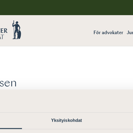
För advokater
Jur
sen
Yksityiskohdat
elto”
.
Prova ett nytt sökord.