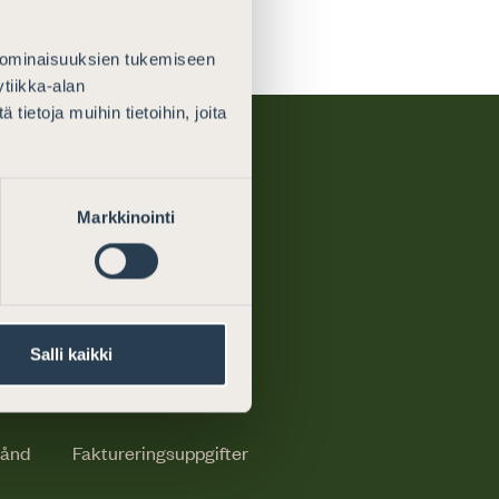
 ominaisuuksien tukemiseen
tiikka-alan
ietoja muihin tietoihin, joita
Markkinointi
Om oss
För medierna
Salli kaikki
Kontaktinformation
tånd
Faktureringsuppgifter