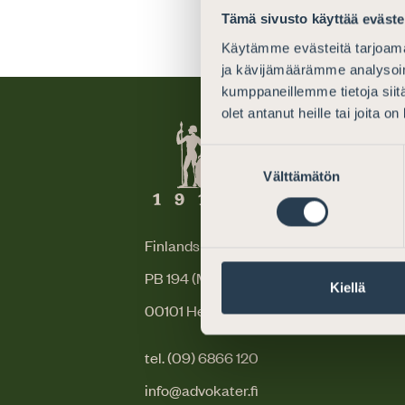
Tämä sivusto käyttää eväste
Käytämme evästeitä tarjoama
ja kävijämäärämme analysoim
kumppaneillemme tietoja siitä
olet antanut heille tai joita o
Suostumuksen
Välttämätön
valinta
Finlands Advokater
PB 194 (Mikaelsgatan 25)
Kiellä
00101 Helsingfors
tel. (09) 6866 120
info@advokater.fi