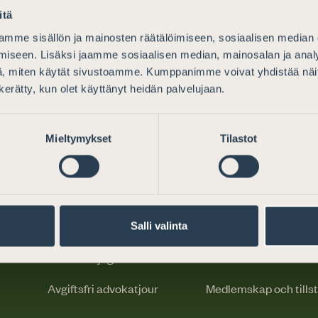
itä
mme sisällön ja mainosten räätälöimiseen, sosiaalisen median
iseen. Lisäksi jaamme sosiaalisen median, mainosalan ja analy
, miten käytät sivustoamme. Kumppanimme voivat yhdistää näitä t
n kerätty, kun olet käyttänyt heidän palvelujaan.
Mieltymykset
Tilastot
Juridisk hjälp
För advokater
Varför välja en advokat
Reglering
Salli valinta
Var hittar jag en advokat
God advokatsed
Avgiftsfri advokatjour
Medlemskap och tills