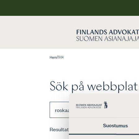
/
Sök
Hem
Sök på webbplat
Suostumus
Resultat
0
st för sökordet
”roskaamiski