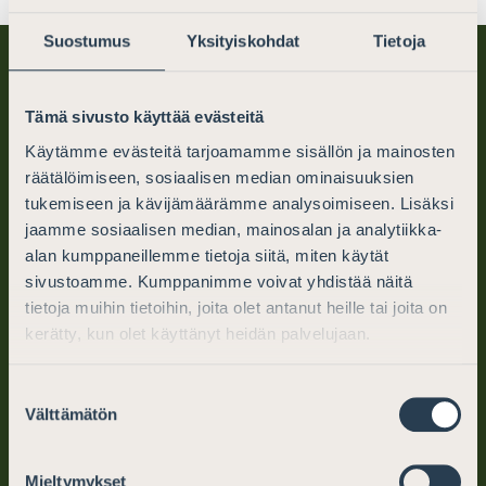
Suostumus
Yksityiskohdat
Tietoja
Tämä sivusto käyttää evästeitä
Käytämme evästeitä tarjoamamme sisällön ja mainosten
räätälöimiseen, sosiaalisen median ominaisuuksien
tukemiseen ja kävijämäärämme analysoimiseen. Lisäksi
Finlands Advokater
jaamme sosiaalisen median, mainosalan ja analytiikka-
alan kumppaneillemme tietoja siitä, miten käytät
PB 194 (Mikaelsgatan 25)
sivustoamme. Kumppanimme voivat yhdistää näitä
00101 Helsingfors
tietoja muihin tietoihin, joita olet antanut heille tai joita on
kerätty, kun olet käyttänyt heidän palvelujaan.
tel. (09) 6866 120
Suostumuksen
info@advokater.fi
Välttämätön
valinta
mån.-fre. kl. 10–12, 13–15
Mieltymykset