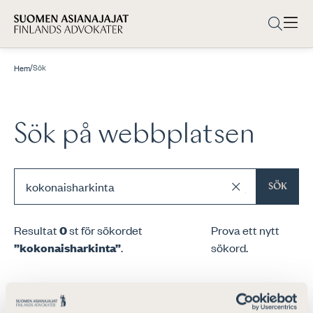
/
Sök
Hem
Sök på webbplatsen
SÖK
Resultat
0
st för sökordet
Prova ett nytt
”kokonaisharkinta”
.
sökord.