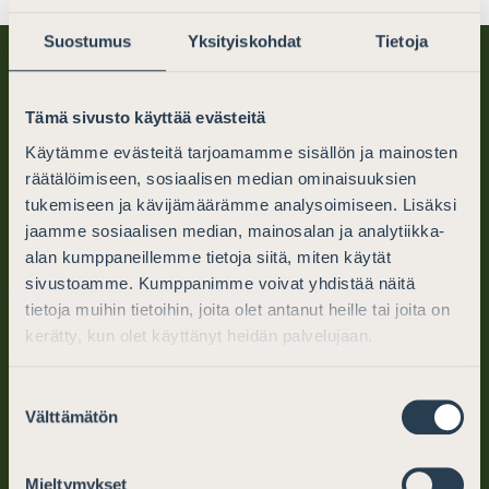
Suostumus
Yksityiskohdat
Tietoja
Tämä sivusto käyttää evästeitä
Käytämme evästeitä tarjoamamme sisällön ja mainosten
räätälöimiseen, sosiaalisen median ominaisuuksien
tukemiseen ja kävijämäärämme analysoimiseen. Lisäksi
Finlands Advokater
jaamme sosiaalisen median, mainosalan ja analytiikka-
alan kumppaneillemme tietoja siitä, miten käytät
PB 194 (Mikaelsgatan 25)
sivustoamme. Kumppanimme voivat yhdistää näitä
00101 Helsingfors
tietoja muihin tietoihin, joita olet antanut heille tai joita on
kerätty, kun olet käyttänyt heidän palvelujaan.
tel. (09) 6866 120
Suostumuksen
info@advokater.fi
Välttämätön
valinta
mån.-fre. kl. 10–12, 13–15
Mieltymykset