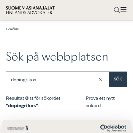
/
Sök
Hem
Sök på webbplatsen
SÖK
Resultat
0
st för sökordet
Prova ett nytt
”dopingrikos”
.
sökord.