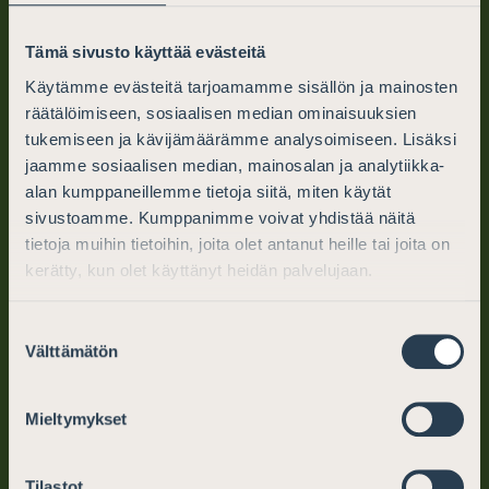
Tämä sivusto käyttää evästeitä
Käytämme evästeitä tarjoamamme sisällön ja mainosten
Finlands Advokater
räätälöimiseen, sosiaalisen median ominaisuuksien
PB 194 (Mikaelsgatan 25)
tukemiseen ja kävijämäärämme analysoimiseen. Lisäksi
jaamme sosiaalisen median, mainosalan ja analytiikka-
00101 Helsingfors
alan kumppaneillemme tietoja siitä, miten käytät
sivustoamme. Kumppanimme voivat yhdistää näitä
tel. (09) 6866 120
tietoja muihin tietoihin, joita olet antanut heille tai joita on
info@advokater.fi
kerätty, kun olet käyttänyt heidän palvelujaan.
mån.-fre. kl. 10–12, 13–15
Suostumuksen
Välttämätön
valinta
Juridisk hjälp
Mieltymykset
Varför välja en advokat
Tilastot