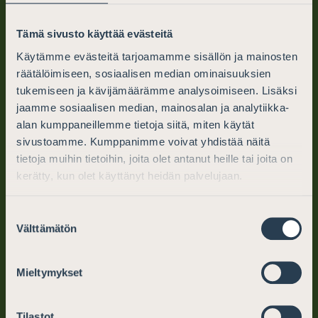
Tämä sivusto käyttää evästeitä
Käytämme evästeitä tarjoamamme sisällön ja mainosten
Finlands Advokater
räätälöimiseen, sosiaalisen median ominaisuuksien
PB 194 (Mikaelsgatan 25)
tukemiseen ja kävijämäärämme analysoimiseen. Lisäksi
jaamme sosiaalisen median, mainosalan ja analytiikka-
00101 Helsingfors
alan kumppaneillemme tietoja siitä, miten käytät
sivustoamme. Kumppanimme voivat yhdistää näitä
tel. (09) 6866 120
tietoja muihin tietoihin, joita olet antanut heille tai joita on
info@advokater.fi
kerätty, kun olet käyttänyt heidän palvelujaan.
mån.-fre. kl. 10–12, 13–15
Suostumuksen
Välttämätön
valinta
Juridisk hjälp
Mieltymykset
Varför välja en advokat
Tilastot