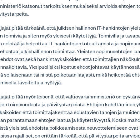
ministeriö katsonut tarkoituksenmukaiseksi arvioida ehtojen t
vitystarpeita.
jat pitää tärkeänä, että julkisen hallinnon IT-hankintojen ylei
toimivia ja siten myös yleisesti käytettyjä. Toimivilla ja tasapa
n edistää ja helpottaa IT-hankintojen toteuttamista ja sopimus
tehostaa julkishallinnon toimintaa. Yleisten sopimusehtojen laa
ä ehdot ovat sekä hankintayksiköiden että toimittajien näköku
 ennakoitavia. Yksipuolisiksi koetut ehdot johtavat käytännössä 
tä sellaisenaan tai niistä poiketaan laajasti, mikä heikentää eh
sella tavoiteltuja hyötyjä.
jat pitää myönteisenä, että valtiovarainministeriö on pyytäny
jen toimivuudesta ja päivitystarpeista. Ehtojen kehittäminen 
ksiköiden että toimittajakenttää edustavien tahojen ja muide
an parantamaan ehtojen laatua ja käytettävyyttä. Koska mahdo
istä yleisistä ehdoista poikkeamisesta neuvottelemiseen ovat
issa rajalliset, on erittäin tärkeää, että päivitystarpeita arvio