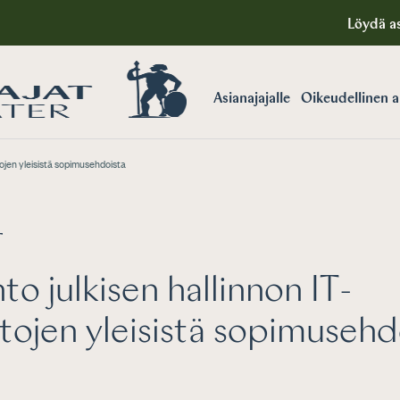
Löydä as
Asianajajalle
Oikeudellinen 
tojen yleisistä sopimusehdoista
T
to julkisen hallinnon IT-
tojen yleisistä sopimusehd