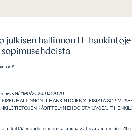
 julkisen hallinnon IT-hankintoj
tä sopimusehdoista
isteriö
önne: VN/7190/2026, 6.3.2026
KISEN HALLINNON IT-HANKINTOJEN YLEISISTÄ SOPIMUSEH
ENKILÖTIETOJEN KÄSITTELYN EHDOISTA (JYSE/JIT-HENKI
jat kiittää mahdollisuudesta lausua valtiovarainministeriölle 