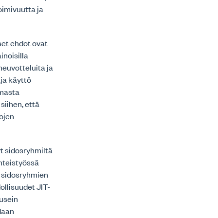
oimivuutta ja
set ehdot ovat
inoisilla
neuvotteluita ja
ja käyttö
lmasta
siihen, että
tojen
t sidosryhmiltä
yhteistyössä
n sidosryhmien
llisuudet JIT-
 usein
idaan