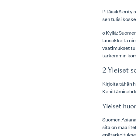
Pitäisikö erityi
sen tulisi kosk
o Kyllä: Suomen 
lausekkeita ni
vaatimukset tuli
tarkemmin kom
2 Yleiset 
Kirjoita tähän 
Kehittämisehd
Yleiset huo
Suomen Asianaja
sitä on määrit
epätarkoituksen