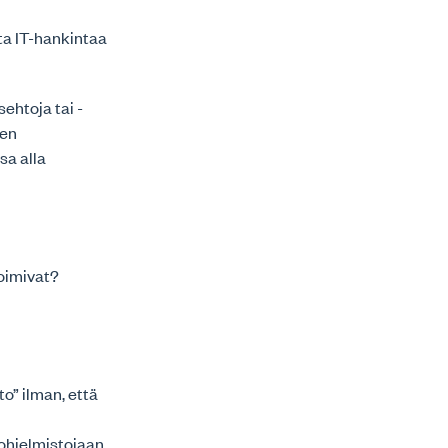
sta IT-hankintaa
sehtoja tai -
sen
sa alla
toimivat?
o” ilman, että
sohjelmistojaan,