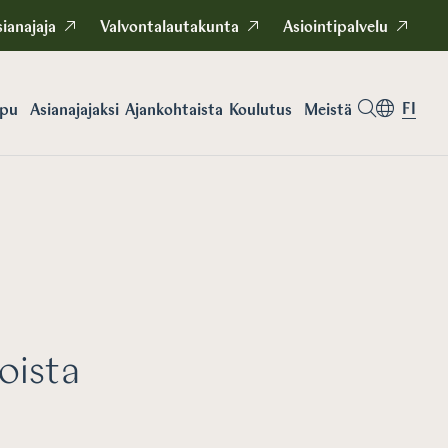
ianajaja
Valvontalautakunta
Asiointipalvelu
FI
apu
Asianajajaksi
Koulutus
Meistä
Ajankohtaista
oista