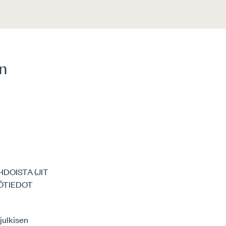
en
DOISTA (JIT
LÖTIEDOT
julkisen