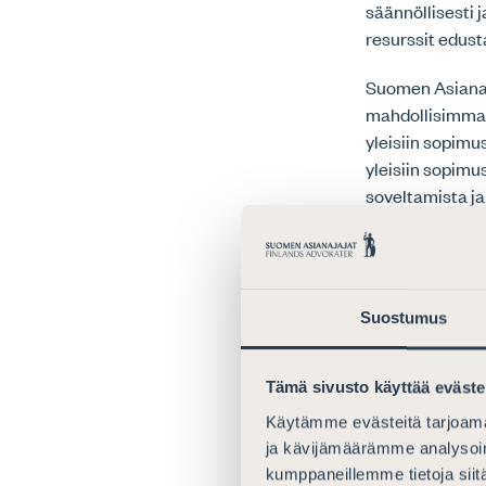
säännöllisesti j
resurssit edusta
Suomen Asianaja
mahdollisimman
yleisiin sopimu
yleisiin sopim
soveltamista ja
Kommenti
Alla oleva laus
Suostumus
annettuihin vas
Tämä sivusto käyttää eväste
Taustakys
Käytämme evästeitä tarjoama
Valitse missä 
ja kävijämäärämme analysoim
mielellään näk
kumppaneillemme tietoja siitä