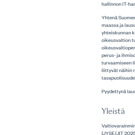
hallinnon IT-ha
Yhtenä Suomen 
maassa ja laus
yhteiskunnan k
oikeusvaltion 
oikeusvaltiope
perus- ja ihmi
turvaamiseen li
liittyvät näihi
tasapuolisuuden
Pyydettynä lau
Yleistä
Valtiovarainmin
(JYSE/JIT 2025)