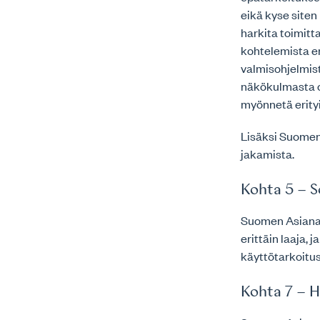
eikä kyse siten
harkita toimitt
kohtelemista e
valmisohjelmist
näkökulmasta on
myönnetä erity
Lisäksi Suomen
jakamista.
Kohta 5 – S
Suomen Asianaj
erittäin laaja, 
käyttötarkoitus
Kohta 7 – H