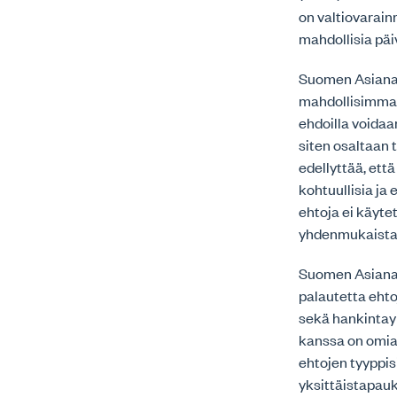
on valtiovarain
mahdollisia päi
Suomen Asianaja
mahdollisimman 
ehdoilla voidaa
siten osaltaan 
edellyttää, ett
kohtuullisia ja
ehtoja ei käyte
yhdenmukaistami
Suomen Asianaja
palautetta ehto
sekä hankintay
kanssa on omia
ehtojen tyyppis
yksittäistapauks