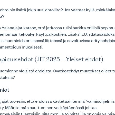
sehtoihin lisätä jokin uusi ehtoliite? Jos vastaat kyllä, minkälai
ea?
Asianajajat katsoo, että jatkossa tulisi harkita erillisiä sopimu
menomaan tekoälyn käyttöä koskien. Lisäksi EU:n datasäädök
si huomioida erillisessä liitteessä ja soveltuvissa erityisehdois
mentoidun mukaisesti.
sopimusehdot (JIT 2025 – Yleiset ehdot)
huomionne yleisistä ehdoista. Ovatko tehdyt muutokset olleet 
otuksia?
miot
jat tuo esiin, että ehdoissa käytetään termiä ”valmisohjelmist
elty. Määritelmän puuttuminen voi käytännössä johtaa
mukaisiin tilanteisiin, sillä monilla toimittajilla on omia valmi