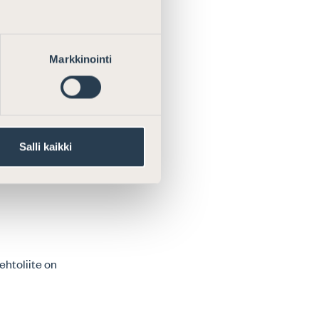
en Asianajajat
ot täyttävät
uden sekä
Markkinointi
Salli kaikki
ehtoliite on