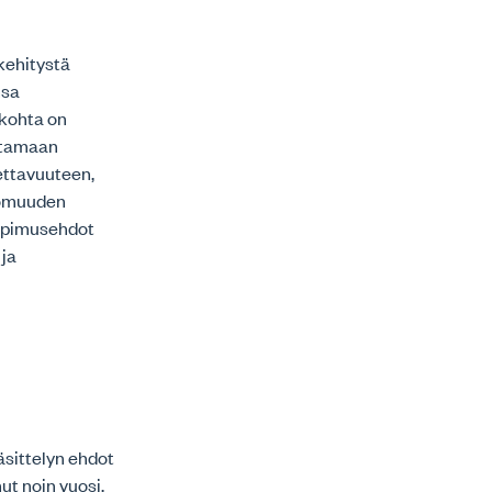
kehitystä
nsa
ökohta on
ttamaan
ettavuuteen,
tomuuden
sopimusehdot
 ja
äsittelyn ehdot
t noin vuosi,