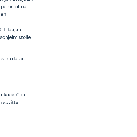
i perusteltua
jen
. Tilaajan
sohjelmistolle
skien datan
itukseen” on
en sovittu