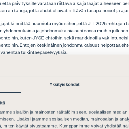
a että päivityksille varataan riittävä aika ja laajat aiheeseen p
en eri tahoja, jotta ehdot olisivat riittävän tasapainoiset ja aj
jat kiinnittää huomiota myös siihen, että JIT 2025 -ehtojen tul
 yhdenmukaisia ja johdonmukaisia suhteessa muihin julkisen 
sehtoihin, kuten JYSE-ehtoihin, sekä markkinoilla vakiintuneisi
usehtoihin. Ehtojen keskinäinen johdonmukaisuus helpottaa eht
 vähentää tulkintaepäselvyyksiä.
t JIT 2025 -ehdoista
unto on laadittu lausuntopyynnössä esitetyn mukaisiin kysymyksi
Yksityiskohdat
tauksiin.
itä
ymys
mme sisällön ja mainosten räätälöimiseen, sosiaalisen median
ominaisuudessa annatte lausuntonne. Jos vastaatte ”muu”, tar
iseen. Lisäksi jaamme sosiaalisen median, mainosalan ja analy
ökulmanne.
, miten käytät sivustoamme. Kumppanimme voivat yhdistää näitä t