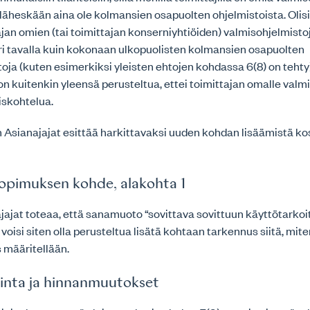
 läheskään aina ole kolmansien osapuolten ohjelmistoista. Olis
ajan omien (tai toimittajan konserniyhtiöiden) valmisohjelmisto
ri tavalla kuin kokonaan ulkopuolisten kolmansien osapuolten
oja (kuten esimerkiksi yleisten ehtojen kohdassa 6(8) on tehty)
 kuitenkin yleensä perusteltua, ettei toimittajan omalle valmi
iskohtelua.
 Asianajajat esittää harkittavaksi uuden kohdan lisäämistä ko
opimuksen kohde, alakohta 1
ajat toteaa, että sanamuoto “sovittava sovittuun käyttötarko
ja voisi siten olla perusteltua lisätä kohtaan tarkennus siitä, mit
 määritellään.
inta ja hinnanmuutokset