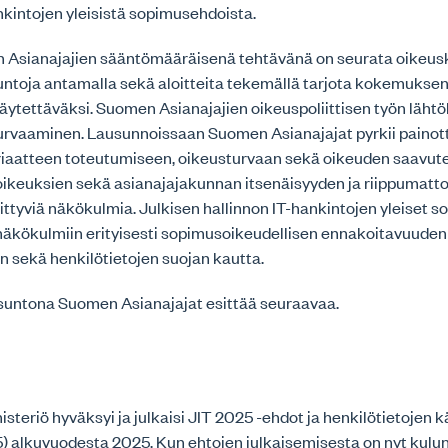
nkintojen yleisistä sopimusehdoista.
Asianajajien sääntömääräisenä tehtävänä on seurata oikeus
untoja antamalla sekä aloitteita tekemällä tarjota kokemukse
äytettäväksi. Suomen Asianajajien oikeuspoliittisen työn läht
turvaaminen. Lausunnoissaan Suomen Asianajajat pyrkii paino
riaatteen toteutumiseen, oikeusturvaan sekä oikeuden saavut
soikeuksien sekä asianajajakunnan itsenäisyyden ja riippumat
ittyviä näkökulmia. Julkisen hallinnon IT-hankintojen yleiset 
n näkökulmiin erityisesti sopimusoikeudellisen ennakoitavuuden
 sekä henkilötietojen suojan kautta.
suntona Suomen Asianajajat esittää seuraavaa.
isteriö hyväksyi ja julkaisi JIT 2025 -ehdot ja henkilötietojen k
 alkuvuodesta 2025. Kun ehtojen julkaisemisesta on nyt kulunu