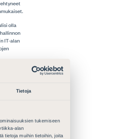
erehtyneet
anmukaiset.
isi olla
hallinnon
in IT-alan
ojen
in ja niihin
Tietoja
 ominaisuuksien tukemiseen
kenna
tiikka-alan
ietoja muihin tietoihin, joita