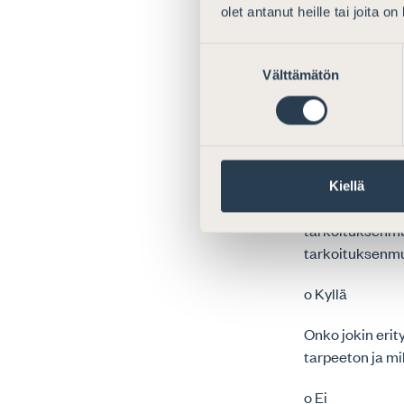
olet antanut heille tai joita o
o Muu: Suomen A
katsoo olevan t
Suostumuksen
mahdollisimman
Välttämätön
valinta
henkilötietojen
1 Yleiset 
erityisehd
Kiellä
Onko ehtojen ra
tarkoituksenmuk
tarkoituksenmuk
o Kyllä
Onko jokin erity
tarpeeton ja mi
o Ei