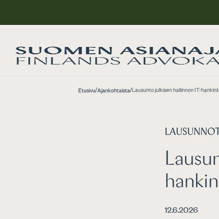
/
/
Lausunto julkisen hallinnon IT-hankin
Etusivu
Ajankohtaista
LAUSUNNO
Lausun
hankin
12.6.2026