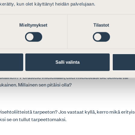
n kerätty, kun olet käyttänyt heidän palvelujaan.
sianajajat antaa lausunnon erityisesti sen vuoksi, että Suom
ärkeää, että julkishallinnon IT-hankintojen yleiset sopimusehd
 hyvin sopimusoikeudellisen ennakoitavuuden ja tasapuolisu
Mieltymykset
Tilastot
 suojan vaatimukset.
huomiot vakiosopimusehtojen rakenteesta ja
oista
Salli valinta
kenne (yleiset ehdot – erityisehdot) mielestänne selkeä ja
ainen? Perustele mielellään, ellei mielestäsi ole selkeä tai
ainen. Millainen sen pitäisi olla?
isehtoliitteistä tarpeeton? Jos vastaat kyllä, kerro mikä erityis
ksi se on tullut tarpeettomaksi.