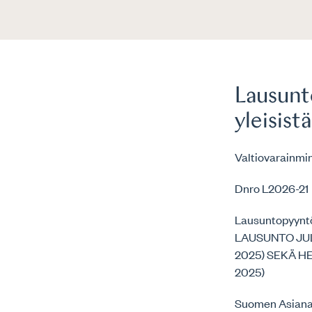
Lausunto
yleisis
Valtiovarainmin
Dnro L2026-21
Lausuntopyynt
LAUSUNTO JUL
2025) SEKÄ H
2025)
Suomen Asianaja