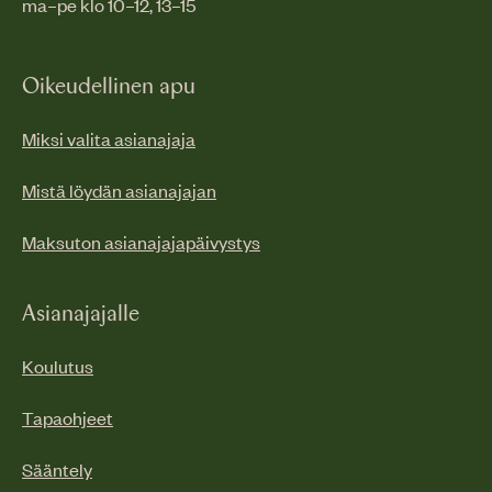
ma–pe klo 10–12, 13–15
Oikeudellinen apu
Miksi valita asianajaja
Mistä löydän asianajajan
Maksuton asianajajapäivystys
Asianajajalle
Koulutus
Tapaohjeet
Sääntely