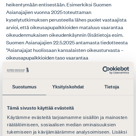
heikentymään entisestään. Esimerkiksi Suomen
Asianajajien vuonna 2025 toteuttaman
kyselytutkimuksen perusteella lähes puolet vastaajista
arvioi, että oikeusapupalkkioiden mataluus vaarantaa
oikeudenmukaisen oikeudenkäynnin (lisätietoja esim.
Suomen Asianajajien 22.5.2025 antamasta tiedotteesta
”Asianajajat huolissaan kansalaisten oikeusturvasta –
oikeusapupalkkioiden taso vaarantaa
oikeudenmukaisen oikeudenkäynnin”.
Kun nyt suunnitellut muutokset tulevat edellä kuvatusti
johtamaan lisäämään yksityisille avustajille tehtävien
Suostumus
Yksityiskohdat
Tietoja
oikeusapuohjausten määrää, on valtion samalla
huolehdittava siitä, että oikeusaputoimeksiantoja
Tämä sivusto käyttää evästeitä
hoitavia osaavia yksityisiä avustajia erilaisilla taustoilla
on riittävästi ja kattavasti saatavilla. Tämä edellyttää
Käytämme evästeitä tarjoamamme sisällön ja mainosten
yksityisten avustajien palkkiotason korjaamista
räätälöimiseen, sosiaalisen median ominaisuuksien
kestävälle tasolle, oikeusapujärjestelmän toimivuuden
tukemiseen ja kävijämäärämme analysoimiseen. Lisäksi