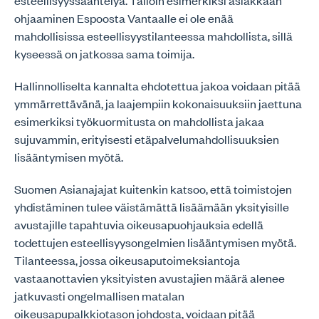
esteellisyyssääntelyä. Tällöin esimerkiksi asiakkaan
ohjaaminen Espoosta Vantaalle ei ole enää
mahdollisissa esteellisyystilanteessa mahdollista, sillä
kyseessä on jatkossa sama toimija.
Hallinnolliselta kannalta ehdotettua jakoa voidaan pitää
ymmärrettävänä, ja laajempiin kokonaisuuksiin jaettuna
esimerkiksi työkuormitusta on mahdollista jakaa
sujuvammin, erityisesti etäpalvelumahdollisuuksien
lisääntymisen myötä.
Suomen Asianajajat kuitenkin katsoo, että toimistojen
yhdistäminen tulee väistämättä lisäämään yksityisille
avustajille tapahtuvia oikeusapuohjauksia edellä
todettujen esteellisyysongelmien lisääntymisen myötä.
Tilanteessa, jossa oikeusaputoimeksiantoja
vastaanottavien yksityisten avustajien määrä alenee
jatkuvasti ongelmallisen matalan
oikeusapupalkkiotason johdosta, voidaan pitää