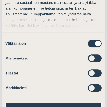
arviointia sekä oikeusapulain uudistustyötä.
jaamme sosiaalisen median, mainosalan ja analytiikka-
alan kumppaneillemme tietoja siitä, miten käytät
sivustoamme. Kumppanimme voivat yhdistää näitä
Toimipaikkaverkostoa koskeva
tietoja muihin tietoihin, joita olet antanut heille tai joita on
kerätty, kun olet käyttänyt heidän palvelujaan.
ehdotus
Suomen Asianajajat pitää ehdotettua toimipaikkojen
Suostumuksen
vähentämistä oikeusapupalveluiden kattavuuden
Välttämätön
valinta
kannalta huolestuttavana. Myös tämä ehdotettu, varsin
merkittävä vähennys toimipaikkojen alueelliseen
Mieltymykset
kattavuuteen tulee väistämättä huonontamaan
palvelujen saatavuutta erityisesti sellaisilla alueilla, joilla
Tilastot
myös yksityisten avustajien määrä on vähentynyt
jatkuvasti muun muassa käräjäoikeusverkoston
supistamisen väistämättömänä liitännäisvaikutuksena.
Markkinointi
Ehdotuksen myötä voidaan pitää selvänä, että osalle
väestöä oikeusapupalveluissa asioimisesta tulee
huomattavasti hankalampaa, sillä ehdotus väistämättä