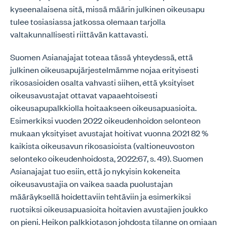
kyseenalaisena sitä, missä määrin julkinen oikeusapu
tulee tosiasiassa jatkossa olemaan tarjolla
valtakunnallisesti riittävän kattavasti.
Suomen Asianajajat toteaa tässä yhteydessä, että
julkinen oikeusapujärjestelmämme nojaa erityisesti
rikosasioiden osalta vahvasti siihen, että yksityiset
oikeusavustajat ottavat vapaaehtoisesti
oikeusapupalkkiolla hoitaakseen oikeusapuasioita.
Esimerkiksi vuoden 2022 oikeudenhoidon selonteon
mukaan yksityiset avustajat hoitivat vuonna 2021 82 %
kaikista oikeusavun rikosasioista (valtioneuvoston
selonteko oikeudenhoidosta, 2022:67, s. 49). Suomen
Asianajajat tuo esiin, että jo nykyisin kokeneita
oikeusavustajia on vaikea saada puolustajan
määräyksellä hoidettaviin tehtäviin ja esimerkiksi
ruotsiksi oikeusapuasioita hoitavien avustajien joukko
on pieni. Heikon palkkiotason johdosta tilanne on omiaan