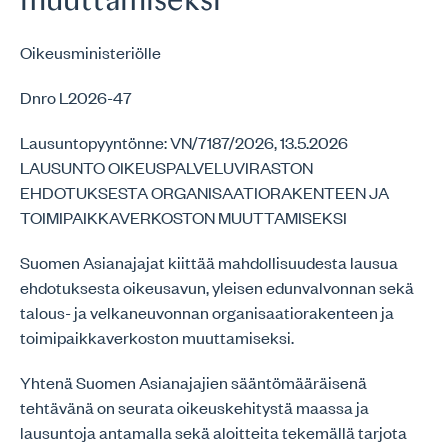
muuttamiseksi
Oikeusministeriölle
Dnro L2026-47
Lausuntopyyntönne: VN/7187/2026, 13.5.2026
LAUSUNTO OIKEUSPALVELUVIRASTON
EHDOTUKSESTA ORGANISAATIORAKENTEEN JA
TOIMIPAIKKAVERKOSTON MUUTTAMISEKSI
Suomen Asianajajat kiittää mahdollisuudesta lausua
ehdotuksesta oikeusavun, yleisen edunvalvonnan sekä
talous- ja velkaneuvonnan organisaatiorakenteen ja
toimipaikkaverkoston muuttamiseksi.
Yhtenä Suomen Asianajajien sääntömääräisenä
tehtävänä on seurata oikeuskehitystä maassa ja
lausuntoja antamalla sekä aloitteita tekemällä tarjota