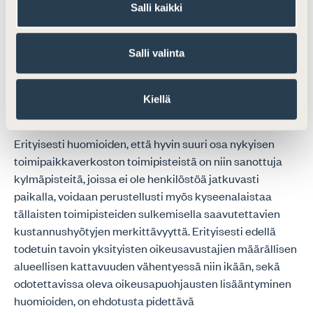
merkittävästi pidentää välimatkoja ja heikentää
Salli kaikki
palveluiden paikallista saatavuutta. Erityisesti ikääntyvä
väestörakenne huomioiden muutos tulee jatkossa
Salli valinta
vaikuttamaan varsin merkittävään osaan oikeusavun
asiakkaita. Vastaavasti ikääntyvä väestörakenne
huomioiden, ei lisääntyvä etäyhteyksien käyttö kaikin
Kiellä
osin riitä paikkaamaan edellä esille nostettuja puutteita.
Erityisesti huomioiden, että hyvin suuri osa nykyisen
toimipaikkaverkoston toimipisteistä on niin sanottuja
kylmäpisteitä, joissa ei ole henkilöstöä jatkuvasti
paikalla, voidaan perustellusti myös kyseenalaistaa
tällaisten toimipisteiden sulkemisella saavutettavien
kustannushyötyjen merkittävyyttä. Erityisesti edellä
todetuin tavoin yksityisten oikeusavustajien määrällisen
alueellisen kattavuuden vähentyessä niin ikään, sekä
odotettavissa oleva oikeusapuohjausten lisääntyminen
huomioiden, on ehdotusta pidettävä