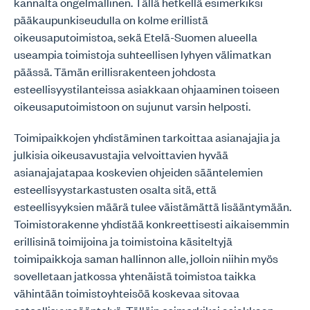
kannalta ongelmallinen. Tällä hetkellä esimerkiksi
pääkaupunkiseudulla on kolme erillistä
oikeusaputoimistoa, sekä Etelä-Suomen alueella
useampia toimistoja suhteellisen lyhyen välimatkan
päässä. Tämän erillisrakenteen johdosta
esteellisyystilanteissa asiakkaan ohjaaminen toiseen
oikeusaputoimistoon on sujunut varsin helposti.
Toimipaikkojen yhdistäminen tarkoittaa asianajajia ja
julkisia oikeusavustajia velvoittavien hyvää
asianajajatapaa koskevien ohjeiden sääntelemien
esteellisyystarkastusten osalta sitä, että
esteellisyyksien määrä tulee väistämättä lisääntymään.
Toimistorakenne yhdistää konkreettisesti aikaisemmin
erillisinä toimijoina ja toimistoina käsiteltyjä
toimipaikkoja saman hallinnon alle, jolloin niihin myös
sovelletaan jatkossa yhtenäistä toimistoa taikka
vähintään toimistoyhteisöä koskevaa sitovaa