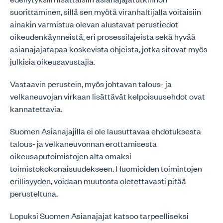
suorittaminen, sillä sen myötä viranhaltijalla voitaisiin
ainakin varmistua olevan alustavat perustiedot
oikeudenkäynneistä, eri prosessilajeista sekä hyvää
asianajajatapaa koskevista ohjeista, jotka sitovat myös
julkisia oikeusavustajia.
Vastaavin perustein, myös johtavan talous- ja
velkaneuvojan virkaan lisättävät kelpoisuusehdot ovat
kannatettavia.
Suomen Asianajajilla ei ole lausuttavaa ehdotuksesta
talous- ja velkaneuvonnan erottamisesta
oikeusaputoimistojen alta omaksi
toimistokokonaisuudekseen. Huomioiden toimintojen
erillisyyden, voidaan muutosta oletettavasti pitää
perusteltuna.
Lopuksi Suomen Asianajajat katsoo tarpeelliseksi