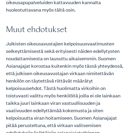
oikeusapupalveluiden kattavuuden kannalta
huolestuttavana myös tältä osin.
Muut ehdotukset
Julkisten oikeusavustajien kelpoisuusvaatimusten
selkeyttämisestä sekä erityisesti näiden edellytysten
noudattamisesta on lausuttu aikaisemmin. Suomen
Asianajajat korostaa kuitenkin myös tässä yhteydessä,
että julkisen oikeusavustajan virkaan nimitettävän
henkilön on täytettävä riittävät määrätyt
kelpoisuusehdot. Tästä huolimatta virkoihin on
toistuvasti valittu myös henkilöitä joilla ei ole lainkaan
taikka juuri lainkaan viran vastuullisuuden ja
vaativuuden edellyttämää kokemusta ja siten
kelpoisuutta viran hoitamiseen. Suomen Asianajajat
pitää perusteltuna, että virkaan valitsemisen
edellytyksiin lisättäisiin asianajajatutkinnon