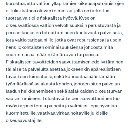
korostaa, että valtion ylläpitämien oikeusaputoimistojen
ei tulisi katsoa olevan toimintaa, jolla on tarkoitus
tuottaa valtiolle fiskaalista hyötyä. Kyse on
oikeusvaltiossa valtion velvollisuuksiin perustuvasta ja
perusoikeuksien toteuttamiseen kuuluvasta palvelusta,
jota valtio tarjoaa niille, jotka ovat resurssiensa ja usein
henkilökohtaisten ominaisuuksiensa johdosta mitä
suurimmassa määrin tämän avun tarpeessa.
Fiskaalisten tavoitteiden saavuttamisen edellyttäminen
tällaiselta palvelulta asettaa jokseenkin epärealistisen
tavoitteen toimistoille, sekä kannustaa säästämään
työmäärässä asiakasta kohden, johtaen siten palvelun
laadun heikkenemiseen sekä asiakkaiden oikeusturvan
vaarantumiseen. Tulostavoitteiden saavuttaminen luo
myös tarpeettomia paineita jo valmiiksi jopa hyvinkin
kuormitetuille, vaativaa virkaa hoitaville julkisille
oikeusavustajille.