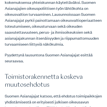
kokemuksensa yhteiskunnan käytettäväksi. Suomen
Asianajajien oikeuspoliittisen työn lähtökohta on
oikeusvaltion turvaaminen. Lausunnoissaan Suomen
Asianajajat pyrkii painottamaan oikeusvaltioperiaatteen
toteutumiseen, oikeusturvaan sekä oikeuden
saavutettavuuteen, perus- ja ihmisoikeuksien sekä
asianajajakunnan itsenäisyyden ja riippumattomuuden
turvaamiseen liittyviä näkökulmia.
Pyydettynä lausuntona Suomen Asianajajat esittää
seuraavaa.
Toimistorakennetta koskeva
muutosehdotus
Suomen Asianajajat katsoo, että ehdotus toimipaikkojen
yhdistämisestä on erityisesti julkisen oikeusavun