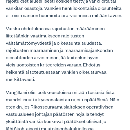
rajoitukset alueellisesti koskien tiettyjä vankiloita tai
vankilan osastoja. Vankien henkilökohtaisia olosuhteita
ei toisin sanoen huomioitaisi arvioinnissa millään tavoin.
Vaikka ehdotuksessa rajoitusten määrääminen
liitetäänkin vaatimukseen rajoitusten
välttämättömyydestä ja oikeasuhtaisuudesta,
rajoitusten määrääminen ja määräämisajankohdan
olosuhteiden arvioiminen jää kuitenkin hyvin
yleisluontoisten kriteereiden varaan. Ehdotus
heikentäisi toteutuessaan vankien oikeusturvaa
merkittävästi.
Vangilla ei olisi poikkeusoloissa mitään tosiasiallista
mahdollisuutta kyseenalaistaa rajoituspäätöksiä. Näin
etenkin, jos Rikosseuraamuslaitoksen operatiivisen
vastuualueen johtajan päätösten nojalla tehdyt
yksittäistä vankia koskevat päätökset olisivat jo
lähtökohtaisesti muutoksenhakukiellossa.