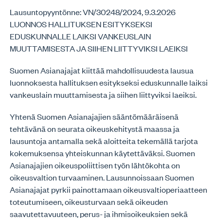
Lausuntopyyntönne: VN/30248/2024, 9.3.2026
LUONNOS HALLITUKSEN ESITYKSEKSI
EDUSKUNNALLE LAIKSI VANKEUSLAIN
MUUTTAMISESTA JA SIIHEN LIITTYVIKSI LAEIKSI
Suomen Asianajajat kiittää mahdollisuudesta lausua
luonnoksesta hallituksen esitykseksi eduskunnalle laiksi
vankeuslain muuttamisesta ja siihen liittyviksi laeiksi.
Yhtenä Suomen Asianajajien sääntömääräisenä
tehtävänä on seurata oikeuskehitystä maassa ja
lausuntoja antamalla sekä aloitteita tekemällä tarjota
kokemuksensa yhteiskunnan käytettäväksi. Suomen
Asianajajien oikeuspoliittisen työn lähtökohta on
oikeusvaltion turvaaminen. Lausunnoissaan Suomen
Asianajajat pyrkii painottamaan oikeusvaltioperiaatteen
toteutumiseen, oikeusturvaan sekä oikeuden
saavutettavuuteen, perus- ja ihmisoikeuksien sekä