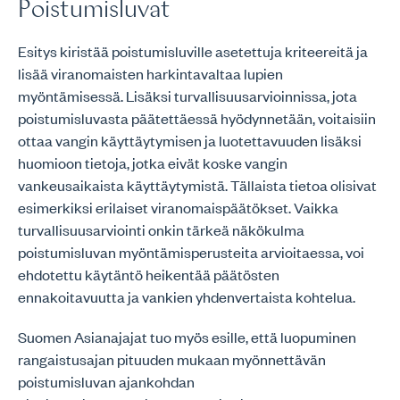
Poistumisluvat
Esitys kiristää poistumisluville asetettuja kriteereitä ja
lisää viranomaisten harkintavaltaa lupien
myöntämisessä. Lisäksi turvallisuusarvioinnissa, jota
poistumisluvasta päätettäessä hyödynnetään, voitaisiin
ottaa vangin käyttäytymisen ja luotettavuuden lisäksi
huomioon tietoja, jotka eivät koske vangin
vankeusaikaista käyttäytymistä. Tällaista tietoa olisivat
esimerkiksi erilaiset viranomaispäätökset. Vaikka
turvallisuusarviointi onkin tärkeä näkökulma
poistumisluvan myöntämisperusteita arvioitaessa, voi
ehdotettu käytäntö heikentää päätösten
ennakoitavuutta ja vankien yhdenvertaista kohtelua.
Suomen Asianajajat tuo myös esille, että luopuminen
rangaistusajan pituuden mukaan myönnettävän
poistumisluvan ajankohdan