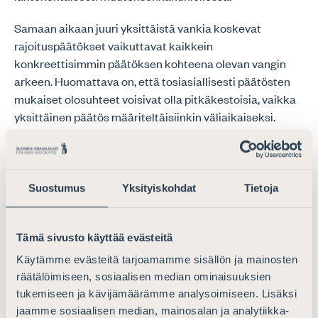
Samaan aikaan juuri yksittäistä vankia koskevat
rajoituspäätökset vaikuttavat kaikkein
konkreettisimmin päätöksen kohteena olevan vangin
arkeen. Huomattava on, että tosiasiallisesti päätösten
mukaiset olosuhteet voisivat olla pitkäkestoisia, vaikka
yksittäinen päätös määriteltäisiinkin väliaikaiseksi.
Vankien oikeusturva ei toteudu vain sitä kautta, että
yleinen rajoituspäätös olisi muodollisesti
muutoksenhakukelpoinen.
Suostumus
Yksityiskohdat
Tietoja
Tehostetun valvonnan osastot
Tämä sivusto käyttää evästeitä
Suomen Asianajajat katsoo, että se seikka, että
Käytämme evästeitä tarjoamamme sisällön ja mainosten
tehostetun valvonnan osastoista esityksen mukaisesti
räätälöimiseen, sosiaalisen median ominaisuuksien
säädettäisiin laissa, selkeyttäisi osastojen tavoitteita ja
tukemiseen ja kävijämäärämme analysoimiseen. Lisäksi
lisäisi vankien näkökulmasta esimerkiksi
jaamme sosiaalisen median, mainosalan ja analytiikka-