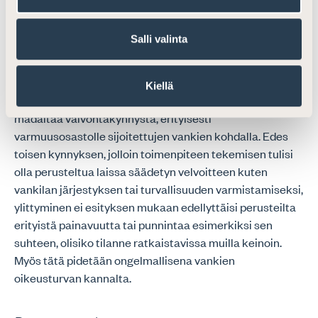
Ehdotuksessa Rikosseuraamuslaitoksen
valvontatoimivaltuuksien käytön edellytykset
Salli valinta
jaoteltaisiin kolmeen portaaseen. Suomen Asianajajat
katsoo, että ehdotettu malli voi jossain määrin
selkeyttää sääntelyä. Vangin näkökulmasta on kuitenkin
Kiellä
huolestuttavaa, että käytännössä ehdotettu malli
madaltaa valvontakynnystä, erityisesti
varmuusosastolle sijoitettujen vankien kohdalla. Edes
toisen kynnyksen, jolloin toimenpiteen tekemisen tulisi
olla perusteltua laissa säädetyn velvoitteen kuten
vankilan järjestyksen tai turvallisuuden varmistamiseksi,
ylittyminen ei esityksen mukaan edellyttäisi perusteilta
erityistä painavuutta tai punnintaa esimerkiksi sen
suhteen, olisiko tilanne ratkaistavissa muilla keinoin.
Myös tätä pidetään ongelmallisena vankien
oikeusturvan kannalta.