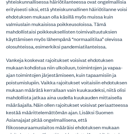
yhteiskunnallisessa häiriötilanteessa ovat ongelmallisia
erityisesti siksi, että yhteiskunnallinen häiriötilanne voisi
ehdotuksen mukaan olla käsillä myös muissa kuin
valmiuslain mukaisissa poikkeusoloissa. Tämä
mahdollistaisi poikkeuksellisten toimivaltuutuksien
käyttämisen myös lähempänä “normaalitilaa” olevissa
olosuhteissa, esimerkiksi pandemiatilanteissa.
Vankeja koskevat rajoitukset voisivat ehdotuksen
mukaan kohdistua niin ulkoiluun, toimintojen ja vapaa-
ajan toimintojen järjestämiseen, kuin tapaamisiin ja
poistumislupiin. Vaikka rajoitukset voitaisiin ehdotuksen
mukaan määrätä kerrallaan vain kuukaudeksi, niitä olisi
mahdollista jatkaa aina uudella kuukauden mittaisella
määräajalla. Näin ollen rajoitukset voisivat periaatteessa
kestää määrittelemättömän ajan. Lisäksi Suomen
Asianajajat pitää ongelmallisena, että
Rikosseuraamuslaitos määräisi ehdotuksen mukaan