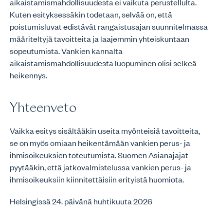
aikaistamismahdollisuudesta ei vaikuta perustellulta.
Kuten esityksessäkin todetaan, selvää on, että
poistumisluvat edistävät rangaistusajan suunnitelmassa
määriteltyjä tavoitteita ja laajemmin yhteiskuntaan
sopeutumista. Vankien kannalta
aikaistamismahdollisuudesta luopuminen olisi selkeä
heikennys.
Yhteenveto
Vaikka esitys sisältääkin useita myönteisiä tavoitteita,
se on myös omiaan heikentämään vankien perus- ja
ihmisoikeuksien toteutumista. Suomen Asianajajat
pyytääkin, että jatkovalmistelussa vankien perus- ja
ihmisoikeuksiin kiinnitettäisiin erityistä huomiota.
Helsingissä 24. päivänä huhtikuuta 2026