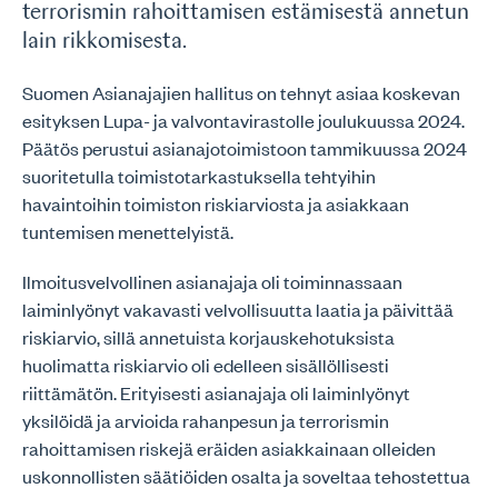
terrorismin rahoittamisen estämisestä annetun
lain rikkomisesta.
Suomen Asianajajien hallitus on tehnyt asiaa koskevan
esityksen Lupa- ja valvontavirastolle joulukuussa 2024.
Päätös perustui asianajotoimistoon tammikuussa 2024
suoritetulla toimistotarkastuksella tehtyihin
havaintoihin toimiston riskiarviosta ja asiakkaan
tuntemisen menettelyistä.
Ilmoitusvelvollinen asianajaja oli toiminnassaan
laiminlyönyt vakavasti velvollisuutta laatia ja päivittää
riskiarvio, sillä annetuista korjauskehotuksista
huolimatta riskiarvio oli edelleen sisällöllisesti
riittämätön. Erityisesti asianajaja oli laiminlyönyt
yksilöidä ja arvioida rahanpesun ja terrorismin
rahoittamisen riskejä eräiden asiakkainaan olleiden
uskonnollisten säätiöiden osalta ja soveltaa tehostettua