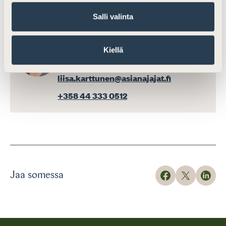
Salli valinta
Liisa Karttunen
Kiellä
Johtaja, viestintä ja koulutus
liisa.karttunen@asianajajat.fi
+358 44 333 0512
Jaa somessa