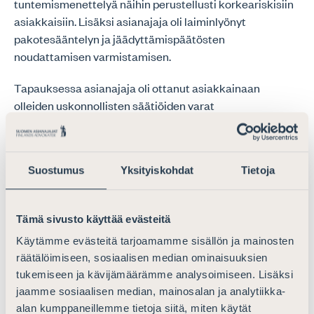
tuntemismenettelyä näihin perustellusti korkeariskisiin
asiakkaisiin. Lisäksi asianajaja oli laiminlyönyt
pakotesääntelyn ja jäädyttämispäätösten
noudattamisen varmistamisen.
Tapauksessa asianajaja oli ottanut asiakkainaan
olleiden uskonnollisten säätiöiden varat
asiakasvarojensa tilille tilanteessa, jossa pankki oli
päättänyt sulkea näiden tilit ja muut suomalaiset pankit
olivat kieltäytyneet avaamasta asiakkaille tilejä. Varojen
Suostumus
Yksityiskohdat
Tietoja
siirryttyä asiakasvarojen tilille asianajaja oli avustanut
asiakkaita laatimaan velkakirjat, joilla varat oli lainattu.
Tässä tilanteessa asianajajan olisi tullut itse selvittää
Tämä sivusto käyttää evästeitä
tarkemmin asiakasvarojen tilille vastaanottamiensa
Käytämme evästeitä tarjoamamme sisällön ja mainosten
varojen alkuperä ja tehdä ilmoitus epäilyttävästä
räätälöimiseen, sosiaalisen median ominaisuuksien
liiketoimesta rahanpesun selvittelykeskukselle.
tukemiseen ja kävijämäärämme analysoimiseen. Lisäksi
jaamme sosiaalisen median, mainosalan ja analytiikka-
Seuraamusmaksun määrän kokonaisarvioinnissa on
alan kumppaneillemme tietoja siitä, miten käytät
otettu huomioon ilmoitusvelvollisen menettelyn laatu,