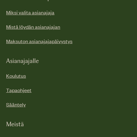
Miksi valita asianajaja
Mistä löydän asianajajan
Maksuton asianajajapäivystys
Asianajajalle
Koulutus
Tapaohjeet
Sääntely
Meistä