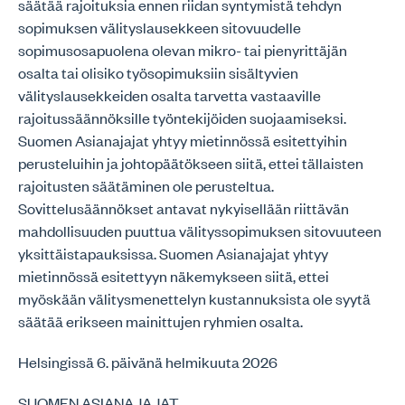
säätää rajoituksia ennen riidan syntymistä tehdyn
sopimuksen välityslausekkeen sitovuudelle
sopimusosapuolena olevan mikro- tai pienyrittäjän
osalta tai olisiko työsopimuksiin sisältyvien
välityslausekkeiden osalta tarvetta vastaaville
rajoitussäännöksille työntekijöiden suojaamiseksi.
Suomen Asianajajat yhtyy mietinnössä esitettyihin
perusteluihin ja johtopäätökseen siitä, ettei tällaisten
rajoitusten säätäminen ole perusteltua.
Sovittelusäännökset antavat nykyisellään riittävän
mahdollisuuden puuttua välityssopimuksen sitovuuteen
yksittäistapauksissa. Suomen Asianajajat yhtyy
mietinnössä esitettyyn näkemykseen siitä, ettei
myöskään välitysmenettelyn kustannuksista ole syytä
säätää erikseen mainittujen ryhmien osalta.
Helsingissä 6. päivänä helmikuuta 2026
SUOMEN ASIANAJAJAT