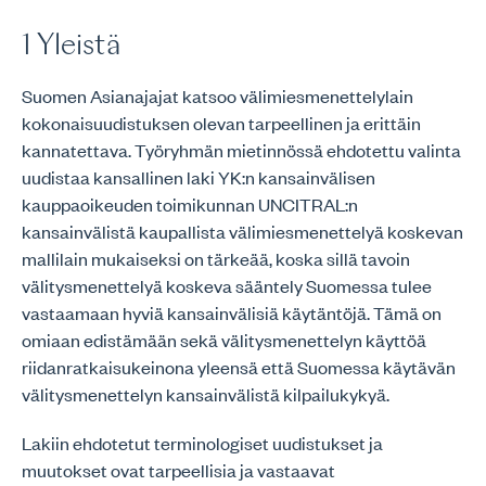
1 Yleistä
Suomen Asianajajat katsoo välimiesmenettelylain
kokonaisuudistuksen olevan tarpeellinen ja erittäin
kannatettava. Työryhmän mietinnössä ehdotettu valinta
uudistaa kansallinen laki YK:n kansainvälisen
kauppaoikeuden toimikunnan UNCITRAL:n
kansainvälistä kaupallista välimiesmenettelyä koskevan
mallilain mukaiseksi on tärkeää, koska sillä tavoin
välitysmenettelyä koskeva sääntely Suomessa tulee
vastaamaan hyviä kansainvälisiä käytäntöjä. Tämä on
omiaan edistämään sekä välitysmenettelyn käyttöä
riidanratkaisukeinona yleensä että Suomessa käytävän
välitysmenettelyn kansainvälistä kilpailukykyä.
Lakiin ehdotetut terminologiset uudistukset ja
muutokset ovat tarpeellisia ja vastaavat