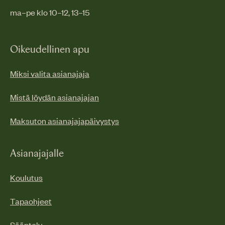
ma–pe klo 10–12, 13–15
Oikeudellinen apu
Miksi valita asianajaja
Mistä löydän asianajajan
Maksuton asianajajapäivystys
Asianajajalle
Koulutus
Tapaohjeet
Sääntely