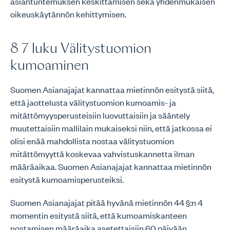
asiantuntemuksen keskittämisen sekä yhdenmukaisen
oikeuskäytännön kehittymisen.
8 7 luku Välitystuomion
kumoaminen
Suomen Asianajajat kannattaa mietinnön esitystä siitä,
että jaottelusta välitystuomion kumoamis- ja
mitättömyysperusteisiin luovuttaisiin ja sääntely
muutettaisiin mallilain mukaiseksi niin, että jatkossa ei
olisi enää mahdollista nostaa välitystuomion
mitättömyyttä koskevaa vahvistuskannetta ilman
määräaikaa. Suomen Asianajajat kannattaa mietinnön
esitystä kumoamisperusteiksi.
Suomen Asianajajat pitää hyvänä mietinnön 44 §:n 4
momentin esitystä siitä, että kumoamiskanteen
nostamisen määräaika asetettaisiin 60 päivään