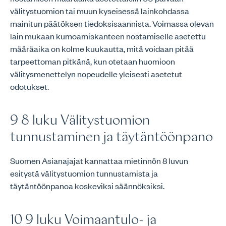
välitystuomion tai muun kyseisessä lainkohdassa
mainitun päätöksen tiedoksisaannista. Voimassa olevan
lain mukaan kumoamiskanteen nostamiselle asetettu
määräaika on kolme kuukautta, mitä voidaan pitää
tarpeettoman pitkänä, kun otetaan huomioon
välitysmenettelyn nopeudelle yleisesti asetetut
odotukset.
9 8 luku Välitystuomion
tunnustaminen ja täytäntöönpano
Suomen Asianajajat kannattaa mietinnön 8 luvun
esitystä välitystuomion tunnustamista ja
täytäntöönpanoa koskeviksi säännöksiksi.
10 9 luku Voimaantulo- ja