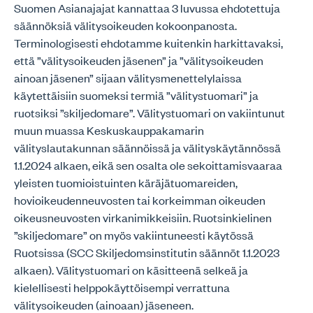
Suomen Asianajajat kannattaa 3 luvussa ehdotettuja
säännöksiä välitysoikeuden kokoonpanosta.
Terminologisesti ehdotamme kuitenkin harkittavaksi,
että ”välitysoikeuden jäsenen” ja ”välitysoikeuden
ainoan jäsenen” sijaan välitysmenettelylaissa
käytettäisiin suomeksi termiä ”välitystuomari” ja
ruotsiksi ”skiljedomare”. Välitystuomari on vakiintunut
muun muassa Keskuskauppakamarin
välityslautakunnan säännöissä ja välityskäytännössä
1.1.2024 alkaen, eikä sen osalta ole sekoittamisvaaraa
yleisten tuomioistuinten käräjätuomareiden,
hovioikeudenneuvosten tai korkeimman oikeuden
oikeusneuvosten virkanimikkeisiin. Ruotsinkielinen
”skiljedomare” on myös vakiintuneesti käytössä
Ruotsissa (SCC Skiljedomsinstitutin säännöt 1.1.2023
alkaen). Välitystuomari on käsitteenä selkeä ja
kielellisesti helppokäyttöisempi verrattuna
välitysoikeuden (ainoaan) jäseneen.