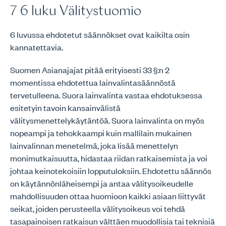
7 6 luku Välitystuomio
6 luvussa ehdotetut säännökset ovat kaikilta osin
kannatettavia.
Suomen Asianajajat pitää erityisesti 33 §:n 2
momentissa ehdotettua lainvalintasäännöstä
tervetulleena. Suora lainvalinta vastaa ehdotuksessa
esitetyin tavoin kansainvälistä
välitysmenettelykäytäntöä. Suora lainvalinta on myös
nopeampi ja tehokkaampi kuin mallilain mukainen
lainvalinnan menetelmä, joka lisää menettelyn
monimutkaisuutta, hidastaa riidan ratkaisemista ja voi
johtaa keinotekoisiin lopputuloksiin. Ehdotettu säännös
on käytännönläheisempi ja antaa välitysoikeudelle
mahdollisuuden ottaa huomioon kaikki asiaan liittyvät
seikat, joiden perusteella välitysoikeus voi tehdä
tasapainoisen ratkaisun välttäen muodollisia tai teknisiä