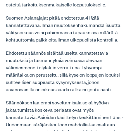
esteitä tarkoituksenmukaiselle lopputulokselle.
Suomen Asianajajat pitää ehdotettua 41 §:ää
kannatettavana. Ilman muutoksenhakumahdollisuutta
välitysoikeus voisi pahimmassa tapauksissa määrätä
kohtuuttomia palkkioita ilman ulkopuolista kontrollia.
Ehdotettu säännös sisältää useita kannatettavia
muutoksia ja täsmennyksiä voimassa olevaan
välimiesmenettelylakiin verrattuna. Lyhyempi
määräaika on perusteltu, sillä kyse on loppujen lopuksi
suhteellisen suppeasta kysymyksestä, johon
asianosaisilla on oikeus saada ratkaisu joutuisasti.
Säännöksen laajempi soveltamisala sekä hyödyn
jakautumista koskeva periaate ovat myös
kannatettavia. Asioiden käsittelyn keskittäminen Länsi-
Uudenmaan käräjäoikeuteen mahdollistaa osaltaan