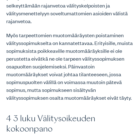
selkeyttämään rajanvetoa välityskelpoisten ja
välitysmenettelyyn soveltumattomien asioiden välistä
rajanvetoa.
Myös tarpeettomien muotomääräysten poistaminen
välityssopimukselta on kannatettavaa. Erityisille, muista
sopimuksista poikkeaville muotomääräyksille ei ole
perustetta eivätkä ne ole tarpeen välityssopimuksen
osapuolten suojelemiseksi. Päinvastoin
muotomääräykset voivat johtaa tilanteeseen, jossa
sopimuspuolten välillä on voimassa muutoin pätevä
sopimus, mutta sopimukseen sisältyvän
välityssopimuksen osalta muotomääräykset eivät täyty.
4 3 luku Välitysoikeuden
kokoonpano