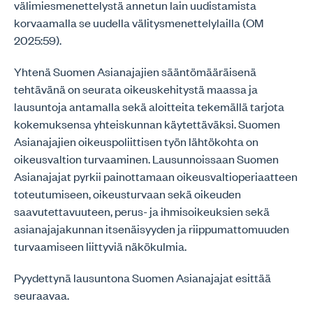
välimiesmenettelystä annetun lain uudistamista
korvaamalla se uudella välitysmenettelylailla (OM
2025:59).
Yhtenä Suomen Asianajajien sääntömääräisenä
tehtävänä on seurata oikeuskehitystä maassa ja
lausuntoja antamalla sekä aloitteita tekemällä tarjota
kokemuksensa yhteiskunnan käytettäväksi. Suomen
Asianajajien oikeuspoliittisen työn lähtökohta on
oikeusvaltion turvaaminen. Lausunnoissaan Suomen
Asianajajat pyrkii painottamaan oikeusvaltioperiaatteen
toteutumiseen, oikeusturvaan sekä oikeuden
saavutettavuuteen, perus- ja ihmisoikeuksien sekä
asianajajakunnan itsenäisyyden ja riippumattomuuden
turvaamiseen liittyviä näkökulmia.
Pyydettynä lausuntona Suomen Asianajajat esittää
seuraavaa.