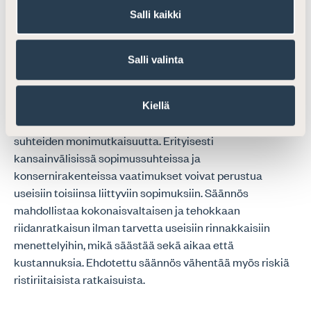
ja kustannustehokkuutta parantavat säännökset ovat
Salli kaikki
tervetulleita, eikä ole perusteltua, että aktiivinen
asianosainen joutuisi kärsimään passiivisen
asianosaisen viivyttelystä.
Salli valinta
Suomen Asianajajat pitää myös ehdotettua 27 §:ää
kannatettavana uudistuksena ja lisäyksenä mallilakiin
Kiellä
verrattuna. Säännös vastaa nykyaikaisten kaupallisten
suhteiden monimutkaisuutta. Erityisesti
kansainvälisissä sopimussuhteissa ja
konsernirakenteissa vaatimukset voivat perustua
useisiin toisiinsa liittyviin sopimuksiin. Säännös
mahdollistaa kokonaisvaltaisen ja tehokkaan
riidanratkaisun ilman tarvetta useisiin rinnakkaisiin
menettelyihin, mikä säästää sekä aikaa että
kustannuksia. Ehdotettu säännös vähentää myös riskiä
ristiriitaisista ratkaisuista.