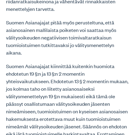
riidanratkaisukeinona ja vähentävät rinnakkaisten
menettelyjen tarvetta.
Suomen Asianajajat pitää myös perusteltuna, että
asianosainen mallilaista poiketen voi saattaa myös
välitysoikeuden negatiivisen toimivaltaratkaisun
tuomioistuimen tutkittavaksi jo välitysmenettelyn
aikana.
Suomen Asianajajat kiinnittää kuitenkin huomiota
ehdotetun 19 §:n ja 13 §:n 2 momentin
yhteisvaikutukseen. Ehdotetun 13 § 2 momentin mukaan,
jos kolmas taho on liitetty asianosaiseksi
välitysmenettelyyn 19 §:n mukaisesti eikä tämä ole
päässyt osallistumaan välitysoikeuden jäsenten
nimeämiseen, tuomioistuimen on kyseisen asianosaisen
hakemuksesta erotettava muut kuin tuomioistuimen
nimeämät välitysoikeuden jäsenet. Säännös on ehdoton
eikä jätä tuomioistuimelle harkintavaltaa. Erottaminen