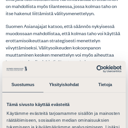
on mahdollista myös tilanteessa, jossa kolmas taho on
itse hakenut liittämistä välitysmenettelyyn.
Suomen Asianajajat katsoo, että säännös nykyisessä
muodossaan mahdollistaa, että kolmas taho voi käyttää
erottamisoikeuttaan strategisesti menettelyn
viivyttämiseksi. Välitysoikeuden kokoonpanon
muuttaminen kesken menettelyn voi myös aiheuttaa
huomattavia viiveitä ja lisäkustannuksia
välitysmenettelyyn. Pelkkä osallistumattomuus
välitysoikeuden jäsenten nimeämiseen ei Suomen
Asianajajien näkemyksen mukaan saisi automaattisesti
Suostumus
Yksityiskohdat
Tietoja
synnyttää erottamisoikeutta.
Asiassa on Suomen Asianajajien näkemyksen mukaan
Tämä sivusto käyttää evästeitä
syytä arvioida ehdotetun 13 § 2 momentin
Käytämme evästeitä tarjoamamme sisällön ja mainosten
täsmentämistä jatkovalmistelussa siten, että
räätälöimiseen, sosiaalisen median ominaisuuksien
tuomioistuimelle annettaisiin harkintavaltaa arvioida
tukemiseen ja kävijämäärämme analysoimiseen. Lisäksi