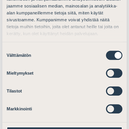
erottamispyyntöä. Ehdotamme, että säännöksen
jaamme sosiaalisen median, mainosalan ja analytiikka-
sanamuotoa muutettaisiin muotoon: ”tuomioistuin voi
alan kumppaneillemme tietoja siitä, miten käytät
erottaa” nykyisen ”tuomioistuimen on erotettava” sijaan.
sivustoamme. Kumppanimme voivat yhdistää näitä
Tuomioistuimen harkintavallan lisäämisen
tietoja muihin tietoihin, joita olet antanut heille tai joita on
tarkoituksena olisi estää mahdolliset shikaaninomaiset
kerätty, kun olet käyttänyt heidän palvelujaan.
erottamispyynnöt. Erottamisperusteiden tulisi lisäksi
olla kirjattuina joko lakiin tai sen esitöihin.
Suostumuksen
Välttämätön
valinta
6 5 luku Asian käsittely
Mieltymykset
välitysmenettelyssä
Suomen Asianajajat kannattaa 5 luvussa ehdotettuja
Tilastot
säännöksiä.
Markkinointi
Ehdotettuun 22 §:ään sisältyvä
myötävaikutusvelvollisuus poikkeaa mallilaista, mutta
on erittäin kannatettava. Välitysmenettelyn joutuisuutta