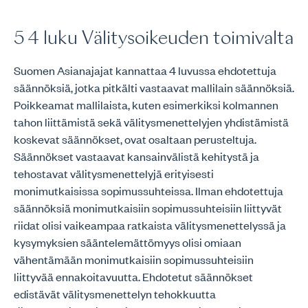
5 4 luku Välitysoikeuden toimivalta
Suomen Asianajajat kannattaa 4 luvussa ehdotettuja
säännöksiä, jotka pitkälti vastaavat mallilain säännöksiä.
Poikkeamat mallilaista, kuten esimerkiksi kolmannen
tahon liittämistä sekä välitysmenettelyjen yhdistämistä
koskevat säännökset, ovat osaltaan perusteltuja.
Säännökset vastaavat kansainvälistä kehitystä ja
tehostavat välitysmenettelyjä erityisesti
monimutkaisissa sopimussuhteissa. Ilman ehdotettuja
säännöksiä monimutkaisiin sopimussuhteisiin liittyvät
riidat olisi vaikeampaa ratkaista välitysmenettelyssä ja
kysymyksien sääntelemättömyys olisi omiaan
vähentämään monimutkaisiin sopimussuhteisiin
liittyvää ennakoitavuutta. Ehdotetut säännökset
edistävät välitysmenettelyn tehokkuutta