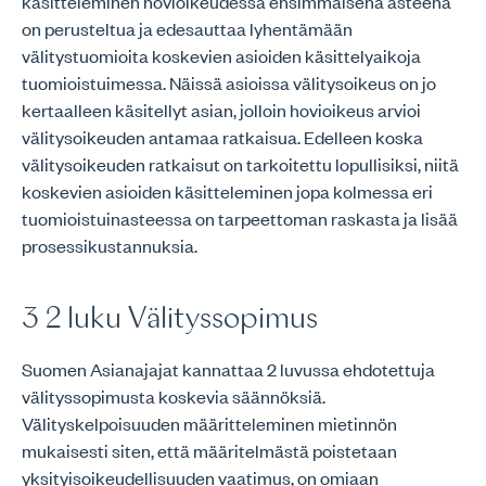
käsitteleminen hovioikeudessa ensimmäisenä asteena
on perusteltua ja edesauttaa lyhentämään
välitystuomioita koskevien asioiden käsittelyaikoja
tuomioistuimessa. Näissä asioissa välitysoikeus on jo
kertaalleen käsitellyt asian, jolloin hovioikeus arvioi
välitysoikeuden antamaa ratkaisua. Edelleen koska
välitysoikeuden ratkaisut on tarkoitettu lopullisiksi, niitä
koskevien asioiden käsitteleminen jopa kolmessa eri
tuomioistuinasteessa on tarpeettoman raskasta ja lisää
prosessikustannuksia.
3 2 luku Välityssopimus
Suomen Asianajajat kannattaa 2 luvussa ehdotettuja
välityssopimusta koskevia säännöksiä.
Välityskelpoisuuden määritteleminen mietinnön
mukaisesti siten, että määritelmästä poistetaan
yksityisoikeudellisuuden vaatimus, on omiaan