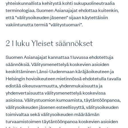
yhteiskunnallista kehitystä kohti sukupuolineutraalia
terminologiaa. Suomen Asianajajat ehdottaa kuitenkin,
että ”välitysoikeuden jäsenen” sijaan käytettäisiin
vakiintunutta termiä ”välitystuomari”.
2 1 luku Yleiset säännökset
Suomen Asianajajat kannattaa 1 luvussa ehdotettuja
säännöksiä. Välitysmenettelyä koskevien asioiden
keskittäminen Länsi-Uudenmaan käräjäoikeuteen ja
Helsingin hovioikeuteen mietinnössä ehdotetulla tavalla
edistää oikeusvarmuutta, yhdenmukaisuutta ja
yhdenvertaisuutta välitysmenettelyä koskevissa
asioissa. Välitystuomion kumoamista, täytäntöönpanoa,
välitysoikeuden jäsenen esteellisyyttä, välitysoikeuden
toimivaltaa sekä välitysoikeuden määräämän
turvaamistoimen täytäntöönpanoa koskevien asioiden