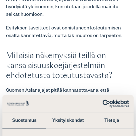
hyödyistä yleisemmin, kun otetaan jo edellä mainitut
seikat huomioon.
Esityksen tavoitteet ovat onnistuneen kotoutumisen
osalta kannatettavia, mutta lakimuutos on tarpeeton.
Millaisia näkemyksiä teillä on
kansalaisuuskoejärjestelmän
ehdotetusta toteutustavasta?
Suomen Asianajajat pitää kannatettavana, että
kysymykset laaditaan yliopistossa.
Kansalaisuuskokeeseen osallistumisesta koituu
henkilölle kustannuksia sekä osallistumismaksun
myötä, että mahdollisen työtulon menetyksen ja
Suostumus
Yksityiskohdat
Tietoja
matkustamisen vuoksi. Esityksessä ei ole riittävällä
tavalla täsmennetty sitä, miten usein ja missä kokeita