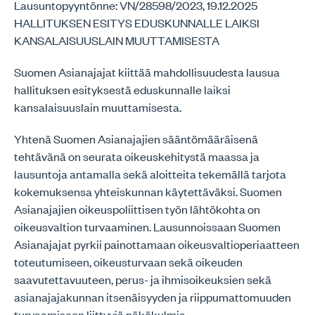
Lausuntopyyntönne: VN/28598/2023, 19.12.2025
HALLITUKSEN ESITYS EDUSKUNNALLE LAIKSI
KANSALAISUUSLAIN MUUTTAMISESTA
Suomen Asianajajat kiittää mahdollisuudesta lausua
hallituksen esityksestä eduskunnalle laiksi
kansalaisuuslain muuttamisesta.
Yhtenä Suomen Asianajajien sääntömääräisenä
tehtävänä on seurata oikeuskehitystä maassa ja
lausuntoja antamalla sekä aloitteita tekemällä tarjota
kokemuksensa yhteiskunnan käytettäväksi. Suomen
Asianajajien oikeuspoliittisen työn lähtökohta on
oikeusvaltion turvaaminen. Lausunnoissaan Suomen
Asianajajat pyrkii painottamaan oikeusvaltioperiaatteen
toteutumiseen, oikeusturvaan sekä oikeuden
saavutettavuuteen, perus- ja ihmisoikeuksien sekä
asianajajakunnan itsenäisyyden ja riippumattomuuden
turvaamiseen liittyviä näkökulmia.