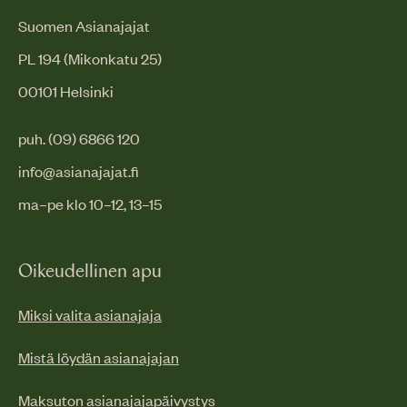
Suomen Asianajajat
PL 194 (Mikonkatu 25)
00101 Helsinki
puh. (09) 6866 120
info@asianajajat.fi
ma–pe klo 10–12, 13–15
Oikeudellinen apu
Miksi valita asianajaja
Mistä löydän asianajajan
Maksuton asianajajapäivystys