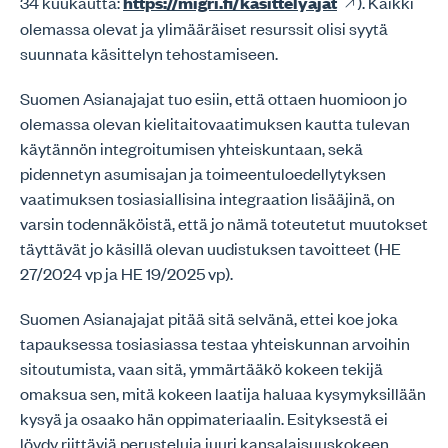
34 kuukautta:
https://migri.fi/kasittelyajat
). Kaikki
olemassa olevat ja ylimääräiset resurssit olisi syytä
suunnata käsittelyn tehostamiseen.
Suomen Asianajajat tuo esiin, että ottaen huomioon jo
olemassa olevan kielitaitovaatimuksen kautta tulevan
käytännön integroitumisen yhteiskuntaan, sekä
pidennetyn asumisajan ja toimeentuloedellytyksen
vaatimuksen tosiasiallisina integraation lisääjinä, on
varsin todennäköistä, että jo nämä toteutetut muutokset
täyttävät jo käsillä olevan uudistuksen tavoitteet (HE
27/2024 vp ja HE 19/2025 vp).
Suomen Asianajajat pitää sitä selvänä, ettei koe joka
tapauksessa tosiasiassa testaa yhteiskunnan arvoihin
sitoutumista, vaan sitä, ymmärtääkö kokeen tekijä
omaksua sen, mitä kokeen laatija haluaa kysymyksillään
kysyä ja osaako hän oppimateriaalin. Esityksestä ei
löydy riittäviä perusteluja juuri kansalaisuuskokeen