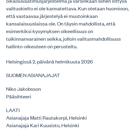
oikaisuvaatimusjärjestelmä ja varsinkaan siihen liittyvä
valituskielto ei ole kannatettava. Kun otetaan huomioon,
että vastaavaa järjestelyä ei muutoinkaan
kansalaisuuslaissa ole. On täysin mahdollista, että
esimerkiksi kysymyksen oikeellisuus on
tulkinnanvarainen seikka, jolloin valitusmahdollisuus
hallinto-oikeuteen on perusteltu.
Helsingissä 2. päivänä helmikuuta 2026
SUOMEN ASIANAJAJAT
Niko Jakobsson
Pääsihteeri
LAATI
Asianajaja Matti Rautakorpi, Helsinki
Asianajaja Kari Kuusisto, Helsinki