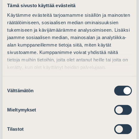
Tämä sivusto käyttää evästeitä
järjestettäisiin. Suomen Asianajajat toteaa, että
esimerkiksi muutaman kerran vuodessa järjestettävä
Käytämme evästeitä tarjoamamme sisällön ja mainosten
koetilaisuus ei voi olla riittävä, kun otetaan huomioon se,
räätälöimiseen, sosiaalisen median ominaisuuksien
että hakijalla tulee olla tosiasiallisia vaihtoehtoisia
tukemiseen ja kävijämäärämme analysoimiseen. Lisäksi
ajankohtia kokeen suorittamiseen.
jaamme sosiaalisen median, mainosalan ja analytiikka-
alan kumppaneillemme tietoja siitä, miten käytät
sivustoamme. Kumppanimme voivat yhdistää näitä
Millaisia näkemyksiä teillä on
tietoja muihin tietoihin, joita olet antanut heille tai joita on
kerätty, kun olet käyttänyt heidän palvelujaan.
ehdotettujen muutosten
vaikutuksista?
Suostumuksen
Välttämätön
valinta
On selvää, että kansalaisuuden tavoitteleminen ja
kansalaistaminen sinänsä edesauttaa yhteiskuntaan
integroitumista. Suomen Asianajajat kuitenkin katsoo,
Mieltymykset
ettei esityksestä kuitenkaan löydy riittäviä perusteluja
juuri kansalaisuuskokeen hyödyistä yleisemmin, kun
Tilastot
otetaan jo edellä mainitut, kansalaisuuteen jo nyt