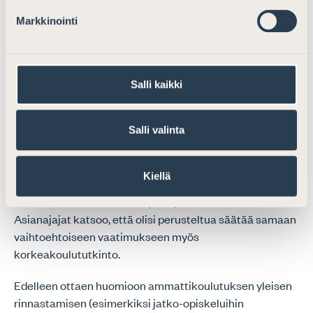
vaadittavat, seikat huomioon.
Markkinointi
Esityksen tavoitteet yhteiskuntaan integroimiseksi ovat
kannatettavia, mutta lakimuutos on tarpeeton.
Salli kaikki
Muuta
Esityksessä on esitetty 17 b §:n 3 momentin mukaan
Salli valinta
poikkeamisedellytyksenä korkeakoulututkinnon
suorittamista suomeksi tai ruotsiksi. Toisaalta 17 b §:n 1
Kiellä
momentin 2 kohdan mukaan ylioppilastutkinto on
kokeelle vaihtoehtoinen tapa täyttää vaatimus. Suomen
Asianajajat katsoo, että olisi perusteltua säätää samaan
vaihtoehtoiseen vaatimukseen myös
korkeakoulututkinto.
Edelleen ottaen huomioon ammattikoulutuksen yleisen
rinnastamisen (esimerkiksi jatko-opiskeluihin