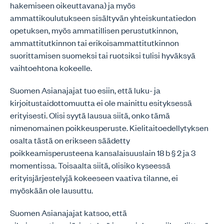
hakemiseen oikeuttavana) ja myös
ammattikoulutukseen sisältyvän yhteiskuntatiedon
opetuksen, myös ammatillisen perustutkinnon,
ammattitutkinnon tai erikoisammattitutkinnon
suorittamisen suomeksi tai ruotsiksi tulisi hyväksyä
vaihtoehtona kokeelle.
Suomen Asianajajat tuo esiin, että luku- ja
kirjoitustaidottomuutta ei ole mainittu esityksessä
erityisesti. Olisi syytä lausua siitä, onko tämä
nimenomainen poikkeusperuste. Kielitaitoedellytyksen
osalta tästä on erikseen säädetty
poikkeamisperusteena kansalaisuuslain 18 b § 2 ja 3
momentissa. Toisaalta siitä, olisiko kyseessä
erityisjärjestelyjä kokeeseen vaativa tilanne, ei
myöskään ole lausuttu.
Suomen Asianajajat katsoo, että