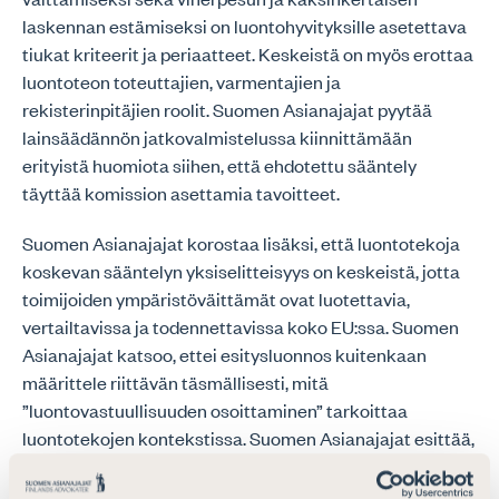
laskennan estämiseksi on luontohyvityksille asetettava
tiukat kriteerit ja periaatteet. Keskeistä on myös erottaa
luontoteon toteuttajien, varmentajien ja
rekisterinpitäjien roolit. Suomen Asianajajat pyytää
lainsäädännön jatkovalmistelussa kiinnittämään
erityistä huomiota siihen, että ehdotettu sääntely
täyttää komission asettamia tavoitteet.
Suomen Asianajajat korostaa lisäksi, että luontotekoja
koskevan sääntelyn yksiselitteisyys on keskeistä, jotta
toimijoiden ympäristöväittämät ovat luotettavia,
vertailtavissa ja todennettavissa koko EU:ssa. Suomen
Asianajajat katsoo, ettei esitysluonnos kuitenkaan
määrittele riittävän täsmällisesti, mitä
”luontovastuullisuuden osoittaminen” tarkoittaa
luontotekojen kontekstissa. Suomen Asianajajat esittää,
että säädöksiin lisättäisiin täsmälliset edellytykset sille,
miten luontotekoa voidaan ”käyttää”, sekä velvoite