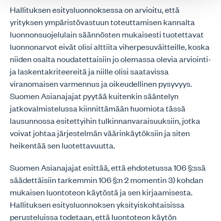
Hallituksen esitysluonnoksessa on arvioitu, että
yrityksen ympäristövastuun toteuttamisen kannalta
luonnonsuojelulain säännösten mukaisesti tuotettavat
luonnonarvot eivät olisi alttiita viherpesuväitteille, koska
niiden osalta noudatettaisiin jo olemassa olevia arviointi-
ja laskentakriteereitä ja niille olisi saatavissa
viranomaisen varmennus ja oikeudellinen pysyvyys.
Suomen Asianajajat pyytää kuitenkin sääntelyn
jatkovalmistelussa kiinnittämään huomiota tässä
lausunnossa esitettyihin tulkinnanvaraisuuksiin, jotka
voivat johtaa järjestelmän väärinkäytöksiin ja siten
heikentää sen luotettavuutta.
Suomen Asianajajat esittää, että ehdotetussa 106 §:ssä
säädettäisiin tarkemmin 106 §:n 2 momentin 3) kohdan
mukaisen luontoteon käytöstä ja sen kirjaamisesta.
Hallituksen esitysluonnoksen yksityiskohtaisissa
perusteluissa todetaan, että luontoteon käytön