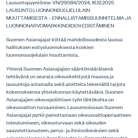
Lausuntopyyntönne: VN/29084/2024, 16.12.2025
LAUSUNTO LUONNONSUOJELULAIN
MUUTTAMISESTA – ENNALLISTAMISSUUNNITELMA JA
LUONNONARVOMARKKINOIDEN EDISTÄMINEN
Suomen Asianajajat kiittää mahdollisuudesta lausua
hallituksen esitysluonnoksesta koskien
luonnonsuojelulain muuttamista.
Yhtenä Suomen Asianajajien sääntömääräisenä
tehtävänä on seurata oikeuskehitystä maassa ja
lausuntoja antamalla sekä aloitteita tekemällä tarjota
kokemuksensa yhteiskunnan käytettäväksi. Suomen
Asianajajien oikeuspoliittisen työn lähtökohta on
oikeusvaltion turvaaminen. Lausunnoissaan Suomen
Asianajajat pyrkii painottamaan oikeusvaltioperiaatteen
toteutumiseen, oikeusturvaan sekä oikeuden
saavutettavuuteen, perus- ja ihmisoikeuksien sekä
asianajajakunnan itsenäisyyden ja riippumattomuuden