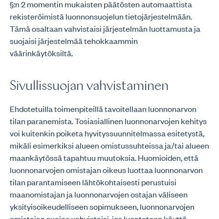
§:n 2 momentin mukaisten päätösten automaattista
rekisteröimistä luonnonsuojelun tietojärjestelmään.
Tämä osaltaan vahvistaisi järjestelmän luottamusta ja
suojaisi järjestelmää tehokkaammin
väärinkäytöksiltä.
Sivullissuojan vahvistaminen
Ehdotetuilla toimenpiteillä tavoitellaan luonnonarvon
tilan paranemista. Tosiasiallinen luonnonarvojen kehitys
voi kuitenkin poiketa hyvityssuunnitelmassa esitetystä,
mikäli esimerkiksi alueen omistussuhteissa ja/tai alueen
maankäytössä tapahtuu muutoksia. Huomioiden, että
luonnonarvojen omistajan oikeus luottaa luonnonarvon
tilan parantamiseen lähtökohtaisesti perustuisi
maanomistajan ja luonnonarvojen ostajan väliseen
yksityisoikeudelliseen sopimukseen, luonnonarvojen
omistajan suojaa vahvistaisi, jos luontoteon käyttö