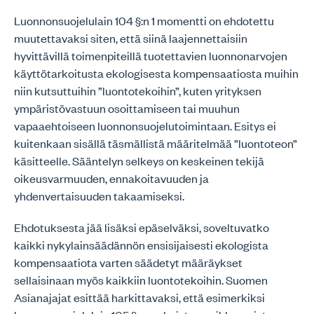
Luonnonsuojelulain 104 §:n 1 momentti on ehdotettu
muutettavaksi siten, että siinä laajennettaisiin
hyvittävillä toimenpiteillä tuotettavien luonnonarvojen
käyttötarkoitusta ekologisesta kompensaatiosta muihin
niin kutsuttuihin ”luontotekoihin”, kuten yrityksen
ympäristövastuun osoittamiseen tai muuhun
vapaaehtoiseen luonnonsuojelutoimintaan. Esitys ei
kuitenkaan sisällä täsmällistä määritelmää ”luontoteon”
käsitteelle. Sääntelyn selkeys on keskeinen tekijä
oikeusvarmuuden, ennakoitavuuden ja
yhdenvertaisuuden takaamiseksi.
Ehdotuksesta jää lisäksi epäselväksi, soveltuvatko
kaikki nykylainsäädännön ensisijaisesti ekologista
kompensaatiota varten säädetyt määräykset
sellaisinaan myös kaikkiin luontotekoihin. Suomen
Asianajajat esittää harkittavaksi, että esimerkiksi