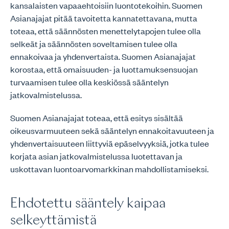
kansalaisten vapaaehtoisiin luontotekoihin. Suomen
Asianajajat pitää tavoitetta kannatettavana, mutta
toteaa, että säännösten menettelytapojen tulee olla
selkeät ja säännösten soveltamisen tulee olla
ennakoivaa ja yhdenvertaista. Suomen Asianajajat
korostaa, että omaisuuden- ja luottamuksensuojan
turvaamisen tulee olla keskiössä sääntelyn
jatkovalmistelussa.
Suomen Asianajajat toteaa, että esitys sisältää
oikeusvarmuuteen sekä sääntelyn ennakoitavuuteen ja
yhdenvertaisuuteen liittyviä epäselvyyksiä, jotka tulee
korjata asian jatkovalmistelussa luotettavan ja
uskottavan luontoarvomarkkinan mahdollistamiseksi.
Ehdotettu sääntely kaipaa
selkeyttämistä