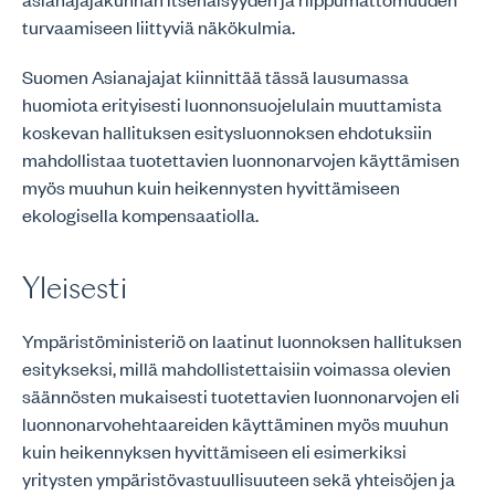
turvaamiseen liittyviä näkökulmia.
Suomen Asianajajat kiinnittää tässä lausumassa
huomiota erityisesti luonnonsuojelulain muuttamista
koskevan hallituksen esitysluonnoksen ehdotuksiin
mahdollistaa tuotettavien luonnonarvojen käyttämisen
myös muuhun kuin heikennysten hyvittämiseen
ekologisella kompensaatiolla.
Yleisesti
Ympäristöministeriö on laatinut luonnoksen hallituksen
esitykseksi, millä mahdollistettaisiin voimassa olevien
säännösten mukaisesti tuotettavien luonnonarvojen eli
luonnonarvohehtaareiden käyttäminen myös muuhun
kuin heikennyksen hyvittämiseen eli esimerkiksi
yritysten ympäristövastuullisuuteen sekä yhteisöjen ja