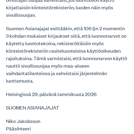
kirjattaisiin kiinteistörekisteriin, luoden näin myös
sivullissuojan.
Suomen Asianajajat esittääkin, että 106 §:n 2 momentin
3 kohdan mukaiset kirjaukset siitä, että luonnonarvot on
käytetty luontotekoina, rekisteröitäisiin myös
kiinteistörekisteriin rasiteluonteisina käyttöoikeuden
rajoituksina. Tämä varmistaisi, että luonnonarvon käyttö
nauttii sivullissuojaa myös maa-alueen
vaihdantatilanteissa ja vahvistaisi järjestelmän
luottamusta.
Helsingissä 29. päivänä tammikuuta 2026
SUOMEN ASIANAJAJAT
Niko Jakobsson
Pääsihteeri