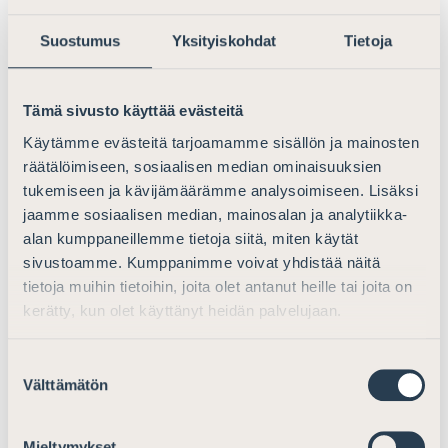
läpinäkyvälle raportoinnille. Määrittely on korostuneen
Suostumus
Yksityiskohdat
Tietoja
tärkeää huomioiden ehdotetun luonnonsuojelulain 106
§:n 2 momentin 3) kohdan mukaisen luontoteon ”käytön”
kirjaamisen ehdotetut oikeusvaikutukset.
Tämä sivusto käyttää evästeitä
Suomen Asianajajat esittääkin, että
Käytämme evästeitä tarjoamamme sisällön ja mainosten
luonnonsuojelulakiin kirjattaisiin selkeät määritelmät
räätälöimiseen, sosiaalisen median ominaisuuksien
”luontoteosta” sekä määritelmät ja kriteerit luontoteon
tukemiseen ja kävijämäärämme analysoimiseen. Lisäksi
”käytölle”. Määritelmien tulisi sisältää objektiiviset
jaamme sosiaalisen median, mainosalan ja analytiikka-
kriteerit hyväksyttäville toimenpiteille sekä selkeän eron
alan kumppaneillemme tietoja siitä, miten käytät
sivustoamme. Kumppanimme voivat yhdistää näitä
ekologisen kompensaation käsitteeseen.
tietoja muihin tietoihin, joita olet antanut heille tai joita on
Lisäksi Suomen Asianajajat kiinnittää huomiota siihen,
kerätty, kun olet käyttänyt heidän palvelujaan.
että luonnonsuojelulain mukaisesti tuotettavien
luonnonarvojen käyttäminen luonnonsuojelulain
Suostumuksen
tarkoittamana luontotekona on mahdollista ainoastaan
Välttämätön
valinta
Suomessa. Ehdotettu sääntely ei kuitenkaan estä
tuotettujen luonnonarvojen käyttämistä kansainvälisen
Mieltymykset