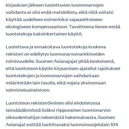
kirjauksen jälkeen tuotettavien luonnonarvojen
vaihdanta ei olisi enää mahdollista, eikä niitä voitaisi
käyttää uudelleen esimerkiksi vapaaehtoiseen
ekologiseen kompensaatioon. Tavoitteena lienee estää
luontotekoja kaksinkertainen käyttö.
Luotettava ja ennakoitava luontotekoja koskeva
rekisteri on edellytys luonnonarvomarkkinoiden
toimivuudelle. Suomen Asianajajat pitää keskeisenä,
että luontoteon käytön kirjaamisen ajatellut rajoitukset
luontotekojen ja luonnonarvojen vaihdantaan
määritetään lain tasolla, eikä nojata yksinomaan
valmisteluaineistoon.
Luontoteon rekisteröiminen olisi ehdotetussa
lainsäädännössä lisäksi riippuvainen luonnonarvon
oikeudenhaltijan tekemästä hakemuksesta. Suomen
Asianajat esittää harkittavaksi luonnonsuojelulain 104