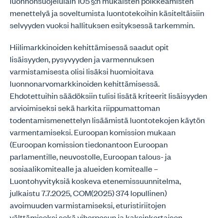
luonnonsuojelulain 105 §:n mukaisten poikkeamisten
menettelyä ja soveltumista luontotekoihin käsiteltäisiin
selvyyden vuoksi hallituksen esityksessä tarkemmin.
Hiilimarkkinoiden kehittämisessä saadut opit
lisäisyyden, pysyvyyden ja varmennuksen
varmistamisesta olisi lisäksi huomioitava
luonnonarvomarkkinoiden kehittämisessä.
Ehdotettuihin säädöksiin tulisi lisätä kriteerit lisäisyyden
arvioimiseksi sekä harkita riippumattoman
todentamismenettelyn lisäämistä luontotekojen käytön
varmentamiseksi. Euroopan komission mukaan
(Euroopan komission tiedonantoon Euroopan
parlamentille, neuvostolle, Euroopan talous- ja
sosiaalikomitealle ja alueiden komitealle –
Luontohyvityksiä koskeva etenemissuunnitelma,
julkaistu 7.7.2025, COM(2025) 374 lopullinen)
avoimuuden varmistamiseksi, eturistiriitojen
välttämiseksi sekä viherpesun ja kaksinkertaisen