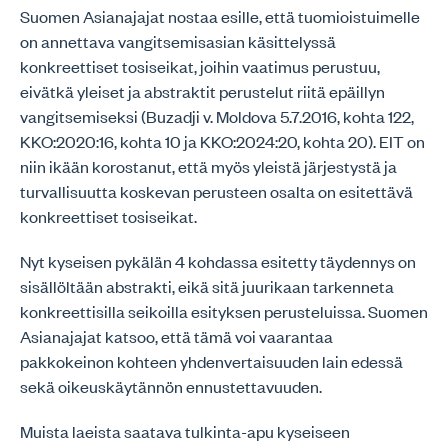
Suomen Asianajajat nostaa esille, että tuomioistuimelle
on annettava vangitsemisasian käsittelyssä
konkreettiset tosiseikat, joihin vaatimus perustuu,
eivätkä yleiset ja abstraktit perustelut riitä epäillyn
vangitsemiseksi (Buzadji v. Moldova 5.7.2016, kohta 122,
KKO:2020:16, kohta 10 ja KKO:2024:20, kohta 20). EIT on
niin ikään korostanut, että myös yleistä järjestystä ja
turvallisuutta koskevan perusteen osalta on esitettävä
konkreettiset tosiseikat.
Nyt kyseisen pykälän 4 kohdassa esitetty täydennys on
sisällöltään abstrakti, eikä sitä juurikaan tarkenneta
konkreettisilla seikoilla esityksen perusteluissa. Suomen
Asianajajat katsoo, että tämä voi vaarantaa
pakkokeinon kohteen yhdenvertaisuuden lain edessä
sekä oikeuskäytännön ennustettavuuden.
Muista laeista saatava tulkinta-apu kyseiseen