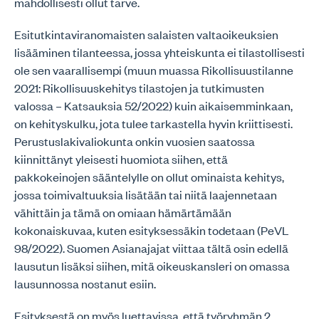
mahdollisesti ollut tarve.
Esitutkintaviranomaisten salaisten valtaoikeuksien
lisääminen tilanteessa, jossa yhteiskunta ei tilastollisesti
ole sen vaarallisempi (muun muassa Rikollisuustilanne
2021: Rikollisuuskehitys tilastojen ja tutkimusten
valossa – Katsauksia 52/2022) kuin aikaisemminkaan,
on kehityskulku, jota tulee tarkastella hyvin kriittisesti.
Perustuslakivaliokunta onkin vuosien saatossa
kiinnittänyt yleisesti huomiota siihen, että
pakkokeinojen sääntelylle on ollut ominaista kehitys,
jossa toimivaltuuksia lisätään tai niitä laajennetaan
vähittäin ja tämä on omiaan hämärtämään
kokonaiskuvaa, kuten esityksessäkin todetaan (PeVL
98/2022). Suomen Asianajajat viittaa tältä osin edellä
lausutun lisäksi siihen, mitä oikeuskansleri on omassa
lausunnossa nostanut esiin.
Esityksestä on myös luettavissa, että työryhmän 2.