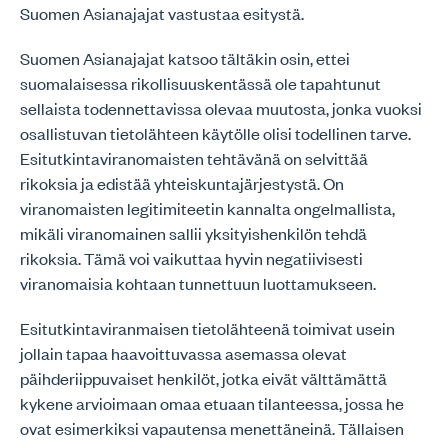
Suomen Asianajajat vastustaa esitystä.
Suomen Asianajajat katsoo tältäkin osin, ettei
suomalaisessa rikollisuuskentässä ole tapahtunut
sellaista todennettavissa olevaa muutosta, jonka vuoksi
osallistuvan tietolähteen käytölle olisi todellinen tarve.
Esitutkintaviranomaisten tehtävänä on selvittää
rikoksia ja edistää yhteiskuntajärjestystä. On
viranomaisten legitimiteetin kannalta ongelmallista,
mikäli viranomainen sallii yksityishenkilön tehdä
rikoksia. Tämä voi vaikuttaa hyvin negatiivisesti
viranomaisia kohtaan tunnettuun luottamukseen.
Esitutkintaviranmaisen tietolähteenä toimivat usein
jollain tapaa haavoittuvassa asemassa olevat
päihderiippuvaiset henkilöt, jotka eivät välttämättä
kykene arvioimaan omaa etuaan tilanteessa, jossa he
ovat esimerkiksi vapautensa menettäneinä. Tällaisen