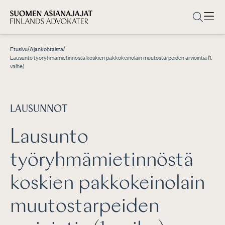
/
/
Etusivu
Ajankohtaista
Lausunto työryhmämietinnöstä koskien pakkokeinolain muutostarpeiden arviointia (1.
vaihe)
LAUSUNNOT
Lausunto
työryhmämietinnöstä
koskien pakkokeinolain
muutostarpeiden