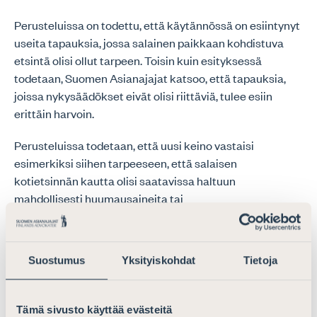
Perusteluissa on todettu, että käytännössä on esiintynyt
useita tapauksia, jossa salainen paikkaan kohdistuva
etsintä olisi ollut tarpeen. Toisin kuin esityksessä
todetaan, Suomen Asianajajat katsoo, että tapauksia,
joissa nykysäädökset eivät olisi riittäviä, tulee esiin
erittäin harvoin.
Perusteluissa todetaan, että uusi keino vastaisi
esimerkiksi siihen tarpeeseen, että salaisen
kotietsinnän kautta olisi saatavissa haltuun
mahdollisesti huumausaineita tai
rikoksentekosuunnitelmia ja
kryptovaluuttalompakoiden palautusavaimia, jotka ovat
kirjallisessa muodossa. Suomen Asianajajat ei näe, että
Suostumus
Yksityiskohdat
Tietoja
kirjallisten rikoksentekosuunnitelmien käyttö olisi
lisääntynyt tai että tällaista materiaalia ainakaan
arkistoitaisiin kotirauhan piiriin kuuluviin tiloihin.
Tämä sivusto käyttää evästeitä