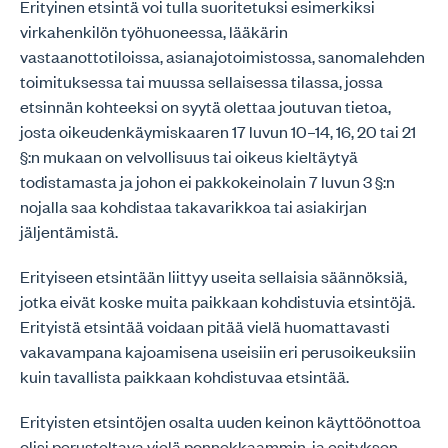
Erityinen etsintä voi tulla suoritetuksi esimerkiksi
virkahenkilön työhuoneessa, lääkärin
vastaanottotiloissa, asianajotoimistossa, sanomalehden
toimituksessa tai muussa sellaisessa tilassa, jossa
etsinnän kohteeksi on syytä olettaa joutuvan tietoa,
josta oikeudenkäymiskaaren 17 luvun 10–14, 16, 20 tai 21
§:n mukaan on velvollisuus tai oikeus kieltäytyä
todistamasta ja johon ei pakkokeinolain 7 luvun 3 §:n
nojalla saa kohdistaa takavarikkoa tai asiakirjan
jäljentämistä.
Erityiseen etsintään liittyy useita sellaisia säännöksiä,
jotka eivät koske muita paikkaan kohdistuvia etsintöjä.
Erityistä etsintää voidaan pitää vielä huomattavasti
vakavampana kajoamisena useisiin eri perusoikeuksiin
kuin tavallista paikkaan kohdistuvaa etsintää.
Erityisten etsintöjen osalta uuden keinon käyttöönottoa
olisi perusteltava vielä ponnekkaammin, ja esityksen