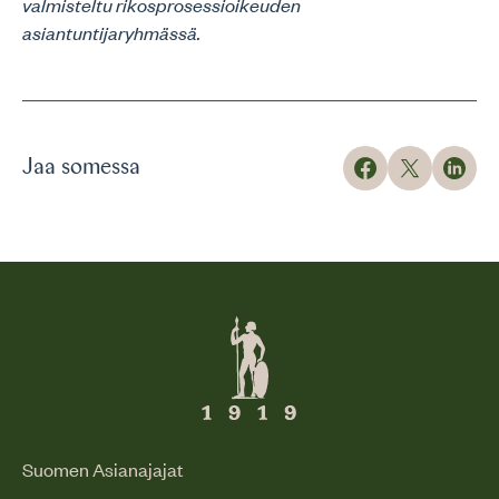
valmisteltu rikosprosessioikeuden
asiantuntijaryhmässä.
Jaa somessa
Suomen Asianajajat