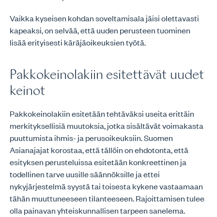
Vaikka kyseisen kohdan soveltamisala jäisi olettavasti
kapeaksi, on selvää, että uuden perusteen tuominen
lisää erityisesti käräjäoikeuksien työtä.
Pakkokeinolakiin esitettävät uudet
keinot
Pakkokeinolakiin esitetään tehtäväksi useita erittäin
merkityksellisiä muutoksia, jotka sisältävät voimakasta
puuttumista ihmis- ja perusoikeuksiin. Suomen
Asianajajat korostaa, että tällöin on ehdotonta, että
esityksen perusteluissa esitetään konkreettinen ja
todellinen tarve uusille säännöksille ja ettei
nykyjärjestelmä syystä tai toisesta kykene vastaamaan
tähän muuttuneeseen tilanteeseen. Rajoittamisen tulee
olla painavan yhteiskunnallisen tarpeen sanelema.