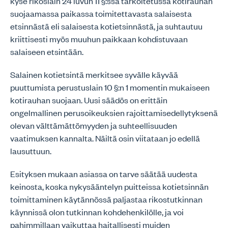
kyse rikoslain 24 luvun 11 §:ssä tarkoitetussa kotirauhan
suojaamassa paikassa toimitettavasta salaisesta
etsinnästä eli salaisesta kotietsinnästä, ja suhtautuu
kriittisesti myös muuhun paikkaan kohdistuvaan
salaiseen etsintään.
Salainen kotietsintä merkitsee syvälle käyvää
puuttumista perustuslain 10 §:n 1 momentin mukaiseen
kotirauhan suojaan. Uusi säädös on erittäin
ongelmallinen perusoikeuksien rajoittamisedellytyksenä
olevan välttämättömyyden ja suhteellisuuden
vaatimuksen kannalta. Näiltä osin viitataan jo edellä
lausuttuun.
Esityksen mukaan asiassa on tarve säätää uudesta
keinosta, koska nykysääntelyn puitteissa kotietsinnän
toimittaminen käytännössä paljastaa rikostutkinnan
käynnissä olon tutkinnan kohdehenkilölle, ja voi
pahimmillaan vaikuttaa haitallisesti muiden