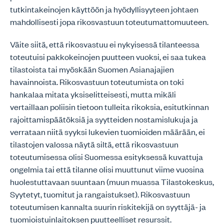
tutkintakeinojen käyttöön ja hyödyllisyyteen johtaen
mahdollisesti jopa rikosvastuun toteutumattomuuteen.
Väite siitä, että rikosvastuu ei nykyisessä tilanteessa
toteutuisi pakkokeinojen puutteen vuoksi, ei saa tukea
tilastoista tai myöskään Suomen Asianajajien
havainnoista. Rikosvastuun toteutumista on toki
hankalaa mitata yksiselitteisesti, mutta mikäli
vertaillaan poliisin tietoon tulleita rikoksia, esitutkinnan
rajoittamispäätöksiä ja syytteiden nostamislukuja ja
verrataan niitä syyksi lukevien tuomioiden määrään, ei
tilastojen valossa näytä siltä, että rikosvastuun
toteutumisessa olisi Suomessa esityksessä kuvattuja
ongelmia tai että tilanne olisi muuttunut viime vuosina
huolestuttavaan suuntaan (muun muassa Tilastokeskus,
Syytetyt, tuomitut ja rangaistukset). Rikosvastuun
toteutumisen kannalta suurin riskitekijä on syyttäjä- ja
tuomioistuinlaitoksen puutteelliset resurssit.