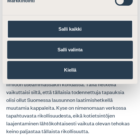
Markkinointi
esityksessä esitetyissä esimerkkitapauksissa ollut
käyttökelpoinen instrumentti. Tähän nähden on
oletettavaa, ettei salaiselle kotietsinnälle ole suurta
Salli kaikki
tarvetta. Käytännössä kotietsintä toteutetaan nykyisin
yleensä siinä vaiheessa, kun epäilty otetaan kiinni.
Kotietsintöjen ja kiinniottojen synkronointi on nyt jo
Salli valinta
käytössä oleva tehokas keino estää rikostutkinnan
ennenaikainen paljastuminen.
Kiellä
Lisäksi esityksessä viitataan ”crime as a service” -
ilmiöön useammassakin kohdassa. Tällä hetkellä
vaikuttaisi siltä, että tällaisia todennettuja tapauksia
olisi ollut Suomessa lausunnon laatimishetkellä
muutamia kappaleita. Kyse on nimenomaan verkossa
tapahtuvasta rikollisuudesta, eikä kotietsintöjen
laajentaminen lähtökohtaisesti vaikuta olevan tehokas
keino paljastaa tällaista rikollisuutta.