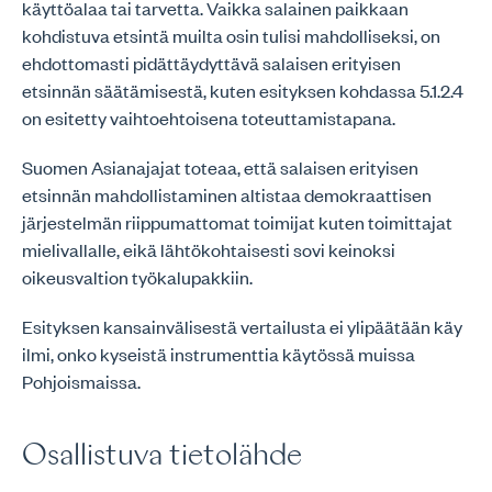
käyttöalaa tai tarvetta. Vaikka salainen paikkaan
kohdistuva etsintä muilta osin tulisi mahdolliseksi, on
ehdottomasti pidättäydyttävä salaisen erityisen
etsinnän säätämisestä, kuten esityksen kohdassa 5.1.2.4
on esitetty vaihtoehtoisena toteuttamistapana.
Suomen Asianajajat toteaa, että salaisen erityisen
etsinnän mahdollistaminen altistaa demokraattisen
järjestelmän riippumattomat toimijat kuten toimittajat
mielivallalle, eikä lähtökohtaisesti sovi keinoksi
oikeusvaltion työkalupakkiin.
Esityksen kansainvälisestä vertailusta ei ylipäätään käy
ilmi, onko kyseistä instrumenttia käytössä muissa
Pohjoismaissa.
Osallistuva tietolähde