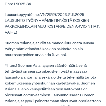
Dnro L2025-84
Lausuntopyyntönne: VN/21297/2023, 21.11.2025
LAUSUNTO TYÖRYHMÄMIETINNÖSTÄ KOSKIEN
PAKKOKEINOLAIN MUUTOSTARPEIDEN ARVIOINTIA (1.
VAIHE)
Suomen Asianajajat kiittää mahdollisuudesta lausua
työryhmämietinnöstä koskien pakkokeinolain
muutostarpeiden arviointia (1. vaihe).
Yhtenä Suomen Asianajajien sääntömääräisenä
tehtävänä on seurata oikeuskehitystä maassa ja
lausuntoja antamalla sekä aloitteita tekemällä tarjota
kokemuksensa yhteiskunnan käytettäväksi. Suomen
Asianajajien oikeuspoliittisen työn lähtökohta on
oikeusvaltion turvaaminen. Lausunnoissaan Suomen
Asianajajat pyrkii painottamaan oikeusvaltioperiaatteen