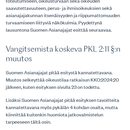
toteutumiseen, oikeusturvaan sekä oikeuden
saavutettavuuteen, perus- ja ihmisoikeuksien sekä
asianajajakunnan itsenäisyyden ja riippumattomuuden
turvaamiseen liittyviä näkökulmia. Pyydettynä
lausuntona Suomen Asianajajat esittää seuraavaa.
Vangitsemista koskeva PKL 2:11 §:n
muutos
Suomen Asianajajat pitää esitystä kannatettavana.
Muutos selkeyttää oikeustilaa ratkaisun KKO:2024:20
jälkeen, kuten esityksen sivulla 23 on todettu.
Lisäksi Suomen Asianajajat pitää esityksen tavoitteita
kannatettavana myös pykälän 4 kohdan osalta, mutta
kiinnittää kuitenkin huomiota jatkovalmistelun
tarpeeseen tältä osin.