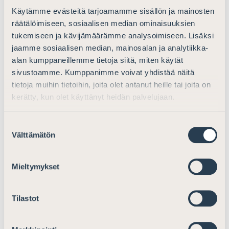
Rikollisuuden ja yleisen elämän siirtyessä yhä enemmän
Käytämme evästeitä tarjoamamme sisällön ja mainosten
verkkoon kotietsintöjen merkitys on pikemminkin viime
räätälöimiseen, sosiaalisen median ominaisuuksien
vuosina tosiasiassa vähentynyt – kun taas laite-
tukemiseen ja kävijämäärämme analysoimiseen. Lisäksi
etsintöjen ja niistä saatavan datan merkitys on
jaamme sosiaalisen median, mainosalan ja analytiikka-
korostunut. Nykyisin ongelmana vaikuttaa pikemminkin
alan kumppaneillemme tietoja siitä, miten käytät
olevan esitutkinnassa kertyvän (osin epäolennaisen)
sivustoamme. Kumppanimme voivat yhdistää näitä
datan lisääntynyt määrä ja oikeudenkäyntien
tietoja muihin tietoihin, joita olet antanut heille tai joita on
paisuminen.
kerätty, kun olet käyttänyt heidän palvelujaan.
Huumausaineita tai muita rikoksiin liittyviä fyysisiä
Suostumuksen
esineitä ei yleensä säilytetä kotirauhan piiriin kuuluvissa
Välttämätön
valinta
paikoissa, vaan nimenomaan esimerkiksi erilaisissa
varastotiloissa.
Mieltymykset
Suomen Asianajajat huomauttaa, että kotietsintä
voidaan jo voimassa olevan lainsäädännön puitteissa
Tilastot
toimittaa ilman ennakkoilmoitusta. Esityksen
perustelujen mukaan tätä keinoa käytetään harvoin,
vaikka voitaisiin katsoa, että se olisi esimerkiksi