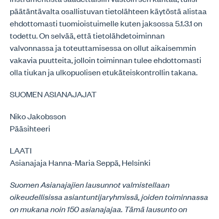
päätäntävalta osallistuvan tietolähteen käytöstä alistaa
ehdottomasti tuomioistuimelle kuten jaksossa 5.1.3.1 on
todettu. On selvää, että tietolähdetoiminnan
valvonnassa ja toteuttamisessa on ollut aikaisemmin
vakavia puutteita, jolloin toiminnan tulee ehdottomasti
olla tiukan ja ulkopuolisen etukäteiskontrollin takana.
SUOMEN ASIANAJAJAT
Niko Jakobsson
Pääsihteeri
LAATI
Asianajaja Hanna-Maria Seppä, Helsinki
Suomen Asianajajien lausunnot valmistellaan
oikeudellisissa asiantuntijaryhmissä, joiden toiminnassa
on mukana noin 150 asianajajaa. Tämä lausunto on