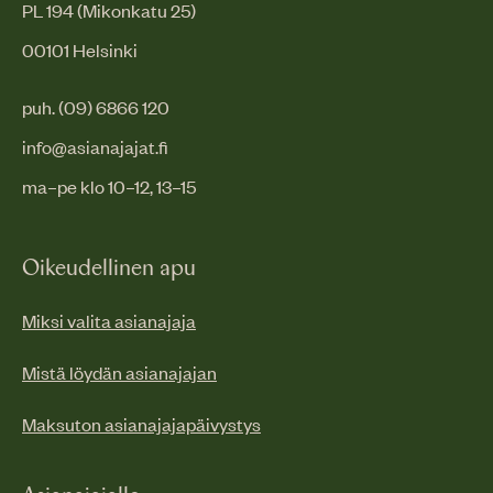
PL 194 (Mikonkatu 25)
00101 Helsinki
puh. (09) 6866 120
info@asianajajat.fi
ma–pe klo 10–12, 13–15
Oikeudellinen apu
Miksi valita asianajaja
Mistä löydän asianajajan
Maksuton asianajajapäivystys