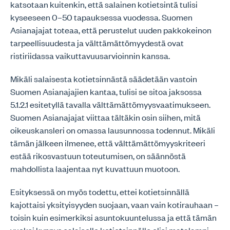
katsotaan kuitenkin, että salainen kotietsintä tulisi
kyseeseen 0–50 tapauksessa vuodessa. Suomen
Asianajajat toteaa, että perustelut uuden pakkokeinon
tarpeellisuudesta ja välttämättömyydestä ovat
ristiriidassa vaikuttavuusarvioinnin kanssa.
Mikäli salaisesta kotietsinnästä säädetään vastoin
Suomen Asianajajien kantaa, tulisi se sitoa jaksossa
5.1.2.1 esitetyllä tavalla välttämättömyysvaatimukseen.
Suomen Asianajajat viittaa tältäkin osin siihen, mitä
oikeuskansleri on omassa lausunnossa todennut. Mikäli
tämän jälkeen ilmenee, että välttämättömyyskriteeri
estää rikosvastuun toteutumisen, on säännöstä
mahdollista laajentaa nyt kuvattuun muotoon.
Esityksessä on myös todettu, ettei kotietsinnällä
kajottaisi yksityisyyden suojaan, vaan vain kotirauhaan –
toisin kuin esimerkiksi asuntokuuntelussa ja että tämän