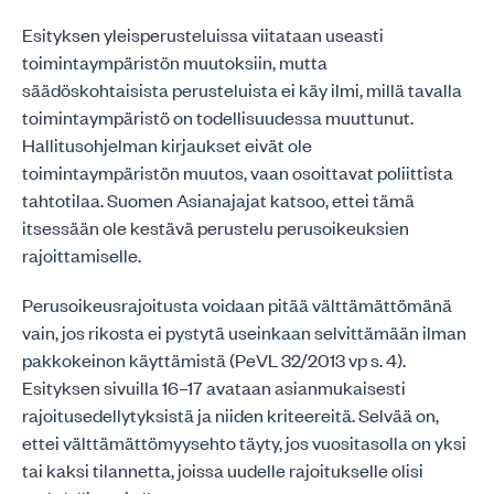
Esityksen yleisperusteluissa viitataan useasti
toimintaympäristön muutoksiin, mutta
säädöskohtaisista perusteluista ei käy ilmi, millä tavalla
toimintaympäristö on todellisuudessa muuttunut.
Hallitusohjelman kirjaukset eivät ole
toimintaympäristön muutos, vaan osoittavat poliittista
tahtotilaa. Suomen Asianajajat katsoo, ettei tämä
itsessään ole kestävä perustelu perusoikeuksien
rajoittamiselle.
Perusoikeusrajoitusta voidaan pitää välttämättömänä
vain, jos rikosta ei pystytä useinkaan selvittämään ilman
pakkokeinon käyttämistä (PeVL 32/2013 vp s. 4).
Esityksen sivuilla 16–17 avataan asianmukaisesti
rajoitusedellytyksistä ja niiden kriteereitä. Selvää on,
ettei välttämättömyysehto täyty, jos vuositasolla on yksi
tai kaksi tilannetta, joissa uudelle rajoitukselle olisi