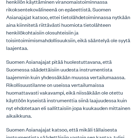
henkilön käyttäminen viranomaistoiminnassa
rikoksentekovälineenä on epäeettistä. Suomen
Asianajajat katsoo, ettei tietolähdetoiminnassa nytkään
aina kiinnitetä riittävästi huomiota tietolähteen
henkilökohtaisiin olosuhteisiin ja
toisintoimimismahdollisuuksiin, eikä sääntelyä ole syytä
laajentaa.
Suomen Asianajajat pitää huolestuttavana, että
Suomessa säädettäisiin uudesta instrumentista
laajemmin kuin yhdessäkään muussa vertailumaassa.
Rikollisuustilanne on useissa vertailumaissa
huomattavasti vakavampi, eikä niissäkään ole otettu
käyttöön kyseistä instrumenttia siinä laajuudessa kuin
nyt ehdotetaan eli sallittaisiin jopa kuukauden mittainen
aikaikkuna.
Suomen Asianajajat katsoo, että mikäli tällaisesta
instrumentista säädettäisiin vastoin sen kantaa, tulisi