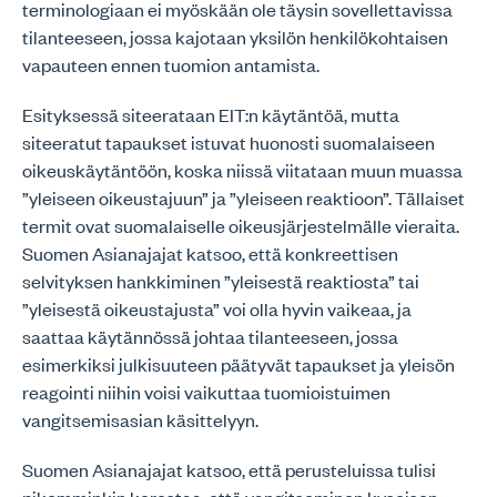
terminologiaan ei myöskään ole täysin sovellettavissa
tilanteeseen, jossa kajotaan yksilön henkilökohtaisen
vapauteen ennen tuomion antamista.
Esityksessä siteerataan EIT:n käytäntöä, mutta
siteeratut tapaukset istuvat huonosti suomalaiseen
oikeuskäytäntöön, koska niissä viitataan muun muassa
”yleiseen oikeustajuun” ja ”yleiseen reaktioon”. Tällaiset
termit ovat suomalaiselle oikeusjärjestelmälle vieraita.
Suomen Asianajajat katsoo, että konkreettisen
selvityksen hankkiminen ”yleisestä reaktiosta” tai
”yleisestä oikeustajusta” voi olla hyvin vaikeaa, ja
saattaa käytännössä johtaa tilanteeseen, jossa
esimerkiksi julkisuuteen päätyvät tapaukset ja yleisön
reagointi niihin voisi vaikuttaa tuomioistuimen
vangitsemisasian käsittelyyn.
Suomen Asianajajat katsoo, että perusteluissa tulisi