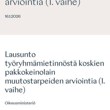
arviointia (1. vaihe)
16.1.2026
Lausunto
työryhmämietinnöstä koskien
pakkokeinolain
muutostarpeiden arviointia (1.
vaihe)
Oikeusministeriö