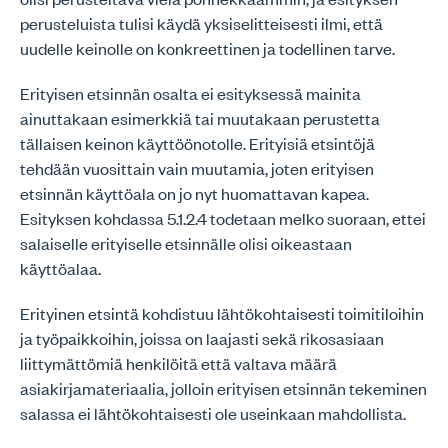
perusteluista tulisi käydä yksiselitteisesti ilmi, että
uudelle keinolle on konkreettinen ja todellinen tarve.
Erityisen etsinnän osalta ei esityksessä mainita
ainuttakaan esimerkkiä tai muutakaan perustetta
tällaisen keinon käyttöönotolle. Erityisiä etsintöjä
tehdään vuosittain vain muutamia, joten erityisen
etsinnän käyttöala on jo nyt huomattavan kapea.
Esityksen kohdassa 5.1.2.4 todetaan melko suoraan, ettei
salaiselle erityiselle etsinnälle olisi oikeastaan
käyttöalaa.
Erityinen etsintä kohdistuu lähtökohtaisesti toimitiloihin
ja työpaikkoihin, joissa on laajasti sekä rikosasiaan
liittymättömiä henkilöitä että valtava määrä
asiakirjamateriaalia, jolloin erityisen etsinnän tekeminen
salassa ei lähtökohtaisesti ole useinkaan mahdollista.