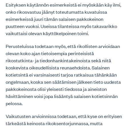
Esityksen käytännön esimerkeistä ei myöskään käy ilmi,
onko rikosvastuu jäänyt toteutumatta kuvatuissa
esimerkeissä juuri tämän salaisen pakkokeinon
puutteen vuoksi. Useissa tilanteissa myös takavarikko
vaikuttaisi olevan käyttökelpoinen toimi.
Perusteluissa todetaan myös, että rikollisten arvioidaan
olevan koko ajan tietoisempia perinteisistä
rikostutkinta- ja tiedonhankintakeinoista sekä niitä
koskevista oikeudellisista reunaehdoista. Salainen
kotietsintä ei varsinaisesti tarjoa ratkaisua tähänkään
ongelmaan, koska sen säätämisen jälkeen tieto uudesta
pakkokeinosta olisi yleisesti tiedossa ja aineiston
hävittäminen voisi jopa lisääntyä salaisen kotietsinnän
pelossa.
Vaikutusten arvioinnissa todetaan, että kyse on erityisen
tärkeästä keinosta rikoksentorjunnassa, mutta