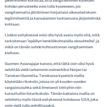
pikemminkin korostaa, että vangitseminen kyseisen
kohdan perusteella voisi tulla kyseeseen, jos
vangitsematta jättäminen horjuttaisi oikeuslaitoksen
legitimiteettiä ja kansalaisten luottamusta järjestelmää
kohtaan.
Lisäksi esityksessä voisi olla hyvä avata myös sitä, mitä
tarkoitetaan ”epäillyn henkilökohtaisilla olosuhteilla”, ja
mikä on tämän suhde kohtuuttoman vangitsemisen
kieltoon.
Suomen Asianajajat katsoo, että tältä osin olisi hyvä
selvittää vielä tarkemmin esimerkiksi Norjan tai
Tanskan tilannetta. Tanskassa kyseistä mallia
käytetään rikoksiin, joissa on yli kuuden vuoden
rangaistusuhka sekä ilmeisesti tiettyihin niin
kutsuttuihin listarikoksiin. Tämän kaltaista mallia on
selvitetty myös tässä esityksessä kohdassa 5.1.1.4, joka
voisi vielä tulla pohdittavaksi.