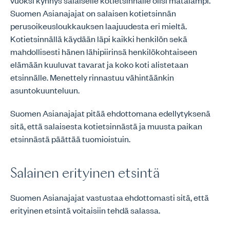
vuoksi kynnys salaiselle kotietsinnälle olisi matalampi.
Suomen Asianajajat on salaisen kotietsinnän
perusoikeusloukkauksen laajuudesta eri mieltä.
Kotietsinnällä käydään läpi kaikki henkilön sekä
mahdollisesti hänen lähipiirinsä henkilökohtaiseen
elämään kuuluvat tavarat ja koko koti alistetaan
etsinnälle. Menettely rinnastuu vähintäänkin
asuntokuunteluun.
Suomen Asianajajat pitää ehdottomana edellytyksenä
sitä, että salaisesta kotietsinnästä ja muusta paikan
etsinnästä päättää tuomioistuin.
Salainen erityinen etsintä
Suomen Asianajajat vastustaa ehdottomasti sitä, että
erityinen etsintä voitaisiin tehdä salassa.