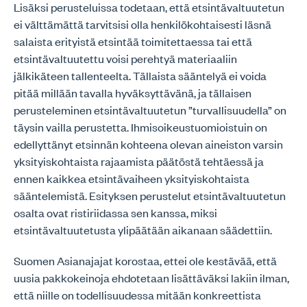
Lisäksi perusteluissa todetaan, että etsintävaltuutetun
ei välttämättä tarvitsisi olla henkilökohtaisesti läsnä
salaista erityistä etsintää toimitettaessa tai että
etsintävaltuutettu voisi perehtyä materiaaliin
jälkikäteen tallenteelta. Tällaista sääntelyä ei voida
pitää millään tavalla hyväksyttävänä, ja tällaisen
perusteleminen etsintävaltuutetun ”turvallisuudella” on
täysin vailla perustetta. Ihmisoikeustuomioistuin on
edellyttänyt etsinnän kohteena olevan aineiston varsin
yksityiskohtaista rajaamista päätöstä tehtäessä ja
ennen kaikkea etsintävaiheen yksityiskohtaista
sääntelemistä. Esityksen perustelut etsintävaltuutetun
osalta ovat ristiriidassa sen kanssa, miksi
etsintävaltuutetusta ylipäätään aikanaan säädettiin.
Suomen Asianajajat korostaa, ettei ole kestävää, että
uusia pakkokeinoja ehdotetaan lisättäväksi lakiin ilman,
että niille on todellisuudessa mitään konkreettista