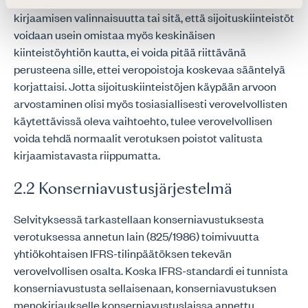
selvityksessä esitettyjä seikkoja, kuten käypään arvoon
kirjaamisen valinnaisuutta tai sitä, että sijoituskiinteistöt
voidaan usein omistaa myös keskinäisen
kiinteistöyhtiön kautta, ei voida pitää riittävänä
perusteena sille, ettei veropoistoja koskevaa sääntelyä
korjattaisi. Jotta sijoituskiinteistöjen käypään arvoon
arvostaminen olisi myös tosiasiallisesti verovelvollisten
käytettävissä oleva vaihtoehto, tulee verovelvollisen
voida tehdä normaalit verotuksen poistot valitusta
kirjaamistavasta riippumatta.
2.2 Konserniavustusjärjestelmä
Selvityksessä tarkastellaan konserniavustuksesta
verotuksessa annetun lain (825/1986) toimivuutta
yhtiökohtaisen IFRS-tilinpäätöksen tekevän
verovelvollisen osalta. Koska IFRS-standardi ei tunnista
konserniavustusta sellaisenaan, konserniavustuksen
menokirjaukselle konserniavustuslaissa annettu