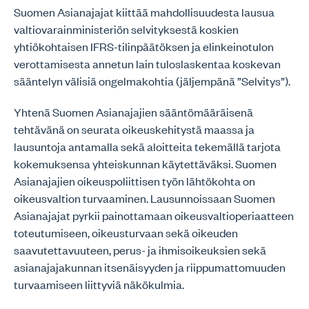
Suomen Asianajajat kiittää mahdollisuudesta lausua
valtiovarainministeriön selvityksestä koskien
yhtiökohtaisen IFRS-tilinpäätöksen ja elinkeinotulon
verottamisesta annetun lain tuloslaskentaa koskevan
sääntelyn välisiä ongelmakohtia (jäljempänä ”Selvitys”).
Yhtenä Suomen Asianajajien sääntömääräisenä
tehtävänä on seurata oikeuskehitystä maassa ja
lausuntoja antamalla sekä aloitteita tekemällä tarjota
kokemuksensa yhteiskunnan käytettäväksi. Suomen
Asianajajien oikeuspoliittisen työn lähtökohta on
oikeusvaltion turvaaminen. Lausunnoissaan Suomen
Asianajajat pyrkii painottamaan oikeusvaltioperiaatteen
toteutumiseen, oikeusturvaan sekä oikeuden
saavutettavuuteen, perus- ja ihmisoikeuksien sekä
asianajajakunnan itsenäisyyden ja riippumattomuuden
turvaamiseen liittyviä näkökulmia.