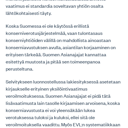
vaatimus ei standardia soveltavan yhtiön osalta
lähtökohtaisesti täyty.
Koska Suomessa ei ole käytössä erillistä
konserniverotusjärjestelmää, vaan tulontasaus
konserniyhtiöiden välillä on mahdollista ainoastaan
konserniavustuksen avulla, asiantilan korjaaminen on
erityisen tärkeää. Suomen Asianajajat kannattaa
esitettyä muutosta ja pitää sen toimeenpanoa
perusteltuna.
Selvitykseen luonnostellussa lakiesityksessä asetetaan
kirjaukselle erityinen yksilöintivaatimus
veroilmoituksessa. Suomen Asianajajat ei pidä tätä
lisävaatimusta lain tasolle kirjaamisen arvoisena, koska
konserniavustusta ei voi yleensäkään lukea
verotuksessa tuloksi ja kuluksi, ellei sitä ole
veroilmoituksella vaadittu. Myös EVL:n systematiikkaan