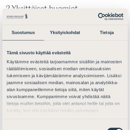
2 Yksittäiset huomiot
2.1 Poistojärjestelmän muuttamista
koskevat huomiot
Suostumus
Yksityiskohdat
Tietoja
Selvityksen pääluvussa 2 on tarkasteltu verotuksen
poistojärjestelmän eri kehittämisvaihtoehtoja sekä
Tämä sivusto käyttää evästeitä
kehittämistarpeita. Selvityksessä päädytään
Käytämme evästeitä tarjoamamme sisällön ja mainosten
ehdottamaan, että EVL 54 §:n 2 momentin poistojen
räätälöimiseen, sosiaalisen median ominaisuuksien
kirjanpitosidonnaisuudesta luovuttaisiin tilanteessa,
tukemiseen ja kävijämäärämme analysoimiseen. Lisäksi
jossa verovelvollisen yhtiökohtainen tilinpäätös
jaamme sosiaalisen median, mainosalan ja analytiikka-
laaditaan IFRS-standardien mukaisesti ja kyse on muista
alan kumppaneillemme tietoja siitä, miten käytät
kuin sellaisista varoista, jotka arvostetaan
sivustoamme. Kumppanimme voivat yhdistää näitä
tilinpäätöksessä tulosvaikutteisesti käypään arvoon.
tietoja muihin tietoihin, joita olet antanut heille tai joita on
kerätty, kun olet käyttänyt heidän palvelujaan.
Suomen Asianajajat pitää ehdotusta lähtökohtaisesti
perusteltuna. Etenkin pienten ja keskisuurten
Suostumuksen