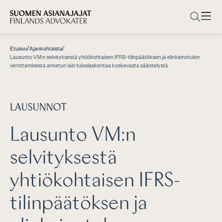
/
/
Etusivu
Ajankohtaista
Lausunto VM:n selvityksestä yhtiökohtaisen IFRS-tilinpäätöksen ja elinkeinotulon
verottamisesta annetun lain tuloslaskentaa koskevasta sääntelystä
LAUSUNNOT
Lausunto VM:n
selvityksestä
yhtiökohtaisen IFRS-
tilinpäätöksen ja