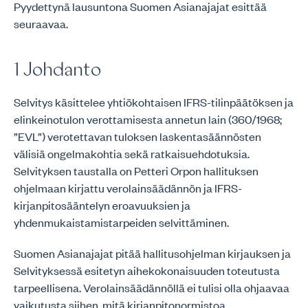
Pyydettynä lausuntona Suomen Asianajajat esittää
seuraavaa.
1 Johdanto
Selvitys käsittelee yhtiökohtaisen IFRS-tilinpäätöksen ja
elinkeinotulon verottamisesta annetun lain (360/1968;
”EVL”) verotettavan tuloksen laskentasäännösten
välisiä ongelmakohtia sekä ratkaisuehdotuksia.
Selvityksen taustalla on Petteri Orpon hallituksen
ohjelmaan kirjattu verolainsäädännön ja IFRS-
kirjanpitosääntelyn eroavuuksien ja
yhdenmukaistamistarpeiden selvittäminen.
Suomen Asianajajat pitää hallitusohjelman kirjauksen ja
Selvityksessä esitetyn aihekokonaisuuden toteutusta
tarpeellisena. Verolainsäädännöllä ei tulisi olla ohjaavaa
vaikutusta siihen, mitä kirjanpitonormistoa