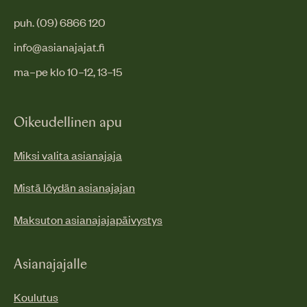
puh. (09) 6866 120
info@asianajajat.fi
ma–pe klo 10–12, 13–15
Oikeudellinen apu
Miksi valita asianajaja
Mistä löydän asianajajan
Maksuton asianajajapäivystys
Asianajajalle
Koulutus