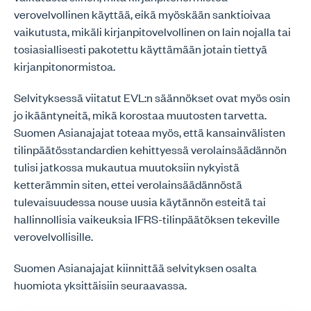
verovelvollinen käyttää, eikä myöskään sanktioivaa
vaikutusta, mikäli kirjanpitovelvollinen on lain nojalla tai
tosiasiallisesti pakotettu käyttämään jotain tiettyä
kirjanpitonormistoa.
Selvityksessä viitatut EVL:n säännökset ovat myös osin
jo ikääntyneitä, mikä korostaa muutosten tarvetta.
Suomen Asianajajat toteaa myös, että kansainvälisten
tilinpäätösstandardien kehittyessä verolainsäädännön
tulisi jatkossa mukautua muutoksiin nykyistä
ketterämmin siten, ettei verolainsäädännöstä
tulevaisuudessa nouse uusia käytännön esteitä tai
hallinnollisia vaikeuksia IFRS-tilinpäätöksen tekeville
verovelvollisille.
Suomen Asianajajat kiinnittää selvityksen osalta
huomiota yksittäisiin seuraavassa.