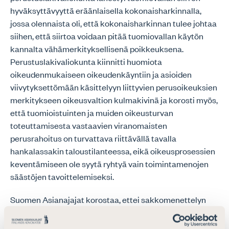
hyväksyttävyyttä eräänlaisella kokonaisharkinnalla,
jossa olennaista oli, että kokonaisharkinnan tulee johtaa
siihen, että siirtoa voidaan pitää tuomiovallan käytön
kannalta vähämerkityksellisenä poikkeuksena.
Perustuslakivaliokunta kiinnitti huomiota
oikeudenmukaiseen oikeudenkäyntiin ja asioiden
viivytyksettömään käsittelyyn liittyvien perusoikeuksien
merkitykseen oikeusvaltion kulmakivinä ja korosti myös,
että tuomioistuinten ja muiden oikeusturvan
toteuttamisesta vastaavien viranomaisten
perusrahoitus on turvattava riittävällä tavalla
hankalassakin taloustilanteessa, eikä oikeusprosessien
keventämiseen ole syytä ryhtyä vain toimintamenojen
säästöjen tavoittelemiseksi.
Suomen Asianajajat korostaa, ettei sakkomenettelyn
käytäntö saa johtaa siihen, että rikosoikeudellista
vastuuta siirretään hallintomenettelyyn tavalla, joka