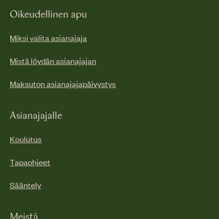
Oikeudellinen apu
Miksi valita asianajaja
Mistä löydän asianajajan
Maksuton asianajajapäivystys
Asianajajalle
Koulutus
Tapaohjeet
Sääntely
Meistä