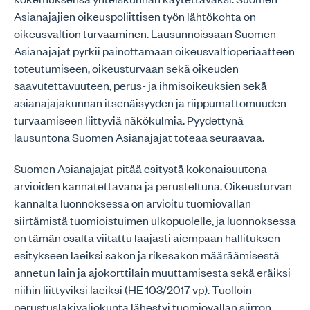
Asianajajien oikeuspoliittisen työn lähtökohta on
oikeusvaltion turvaaminen. Lausunnoissaan Suomen
Asianajajat pyrkii painottamaan oikeusvaltioperiaatteen
toteutumiseen, oikeusturvaan sekä oikeuden
saavutettavuuteen, perus- ja ihmisoikeuksien sekä
asianajajakunnan itsenäisyyden ja riippumattomuuden
turvaamiseen liittyviä näkökulmia. Pyydettynä
lausuntona Suomen Asianajajat toteaa seuraavaa.
Suomen Asianajajat pitää esitystä kokonaisuutena
arvioiden kannatettavana ja perusteltuna. Oikeusturvan
kannalta luonnoksessa on arvioitu tuomiovallan
siirtämistä tuomioistuimen ulkopuolelle, ja luonnoksessa
on tämän osalta viitattu laajasti aiempaan hallituksen
esitykseen laeiksi sakon ja rikesakon määräämisestä
annetun lain ja ajokorttilain muuttamisesta sekä eräiksi
niihin liittyviksi laeiksi (HE 103/2017 vp). Tuolloin
perustuslakivaliokunta lähestyi tuomiovallan siirron