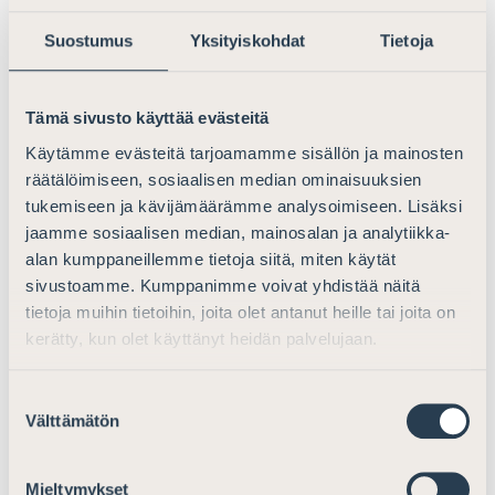
heikentää oikeusturvaa. Suomen Asianajajat pitää
Suostumus
Yksityiskohdat
Tietoja
perusteltuna luonnokseen kirjattua rajausta, että
sakkomenettelyn laajennetun soveltamisalan
ulkopuolelle rajattaisiin henkeen ja terveyteen
Tämä sivusto käyttää evästeitä
kohdistuvat rikokset, seksuaalirikokset, sotarikokset ja
Käytämme evästeitä tarjoamamme sisällön ja mainosten
rikokset ihmisyyttä vastaan sekä lainsäädäntö-,
räätälöimiseen, sosiaalisen median ominaisuuksien
toimeenpano- ja tuomiovallan käyttöön kohdistuvat
tukemiseen ja kävijämäärämme analysoimiseen. Lisäksi
rikokset, eikä laajennettu sakkomenettely tulisi
jaamme sosiaalisen median, mainosalan ja analytiikka-
myöskään sovellettavaksi alaikäisten kohdalla. Kuten
alan kumppaneillemme tietoja siitä, miten käytät
luonnoksessa on todettu, nämä rajaukset lisäävät
sivustoamme. Kumppanimme voivat yhdistää näitä
ehdotuksen hyväksyttävyyttä ja Suomen Asianajajat
tietoja muihin tietoihin, joita olet antanut heille tai joita on
pitää näitä rajauksia ehdottoman tärkeinä.
kerätty, kun olet käyttänyt heidän palvelujaan.
Suomen Asianajajat kiinnittää huomiota luonnokseen
kirjattuun pohdintaan sen osalta, että olisi perusteltua
Suostumuksen
Välttämätön
arvioida, tulisiko alaikäisten oikeusturvan
valinta
parantamiseksi ja lapsen edun huomioimiseksi
alaikäisten menettelyllisiä oikeuksia laajentaa
Mieltymykset