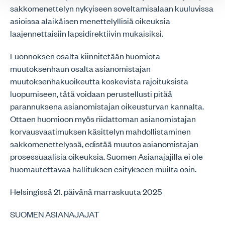
sakkomenettelyn nykyiseen soveltamisalaan kuuluvissa
asioissa alaikäisen menettelyllisiä oikeuksia
laajennettaisiin lapsidirektiivin mukaisiksi.
Luonnoksen osalta kiinnitetään huomiota
muutoksenhaun osalta asianomistajan
muutoksenhakuoikeutta koskevista rajoituksista
luopumiseen, tätä voidaan perustellusti pitää
parannuksena asianomistajan oikeusturvan kannalta.
Ottaen huomioon myös riidattoman asianomistajan
korvausvaatimuksen käsittelyn mahdollistaminen
sakkomenettelyssä, edistää muutos asianomistajan
prosessuaalisia oikeuksia. Suomen Asianajajilla ei ole
huomautettavaa hallituksen esitykseen muilta osin.
Helsingissä 21. päivänä marraskuuta 2025
SUOMEN ASIANAJAJAT