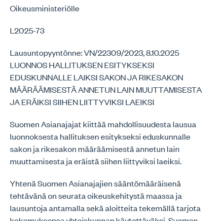
Oikeusministeriölle
L2025-73
Lausuntopyyntönne: VN/22309/2023, 8.10.2025
LUONNOS HALLITUKSEN ESITYKSEKSI
EDUSKUNNALLE LAIKSI SAKON JA RIKESAKON
MÄÄRÄÄMISESTÄ ANNETUN LAIN MUUTTAMISESTA
JA ERÄIKSI SIIHEN LIITTYVIKSI LAEIKSI
Suomen Asianajajat kiittää mahdollisuudesta lausua
luonnoksesta hallituksen esitykseksi eduskunnalle
sakon ja rikesakon määräämisestä annetun lain
muuttamisesta ja eräistä siihen liittyviksi laeiksi.
Yhtenä Suomen Asianajajien sääntömääräisenä
tehtävänä on seurata oikeuskehitystä maassa ja
lausuntoja antamalla sekä aloitteita tekemällä tarjota
kokemuksensa yhteiskunnan käytettäväksi. Suomen