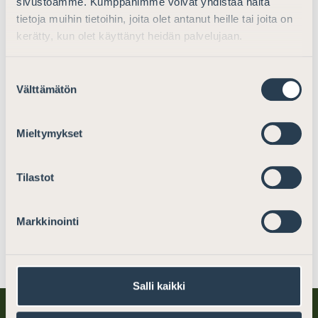
sivustoamme. Kumppanimme voivat yhdistää näitä
tietoja muihin tietoihin, joita olet antanut heille tai joita on
kerätty, kun olet käyttänyt heidän palvelujaan.
Suostumuksen
Välttämätön
valinta
Mieltymykset
Tilastot
Markkinointi
Jaa somessa
Salli kaikki