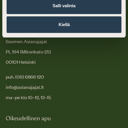
Salli valinta
Kiellä
Suomen Asianajajat
PL 194 (Mikonkatu 25)
00101 Helsinki
puh. (09) 6866 120
info@asianajajat.fi
ma–pe klo 10–12, 13–15
Oikeudellinen apu