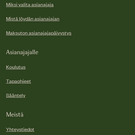
Miksi valita asianajaja
Mistä löydän asianajajan
Maksuton asianajajapäivystys
Asianajajalle
Koulutus
Tapaohjeet
Sääntely
Meistä
Yhteystiedot