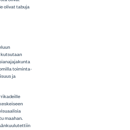
e olivat tabuja
eluun
i kutsutaan
asianajajakunta
milla toiminta-
isuus ja
rikadeille
 keskeiseen
visuaalisia
ettu maahan.
äänkuulutettiin