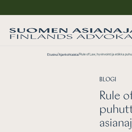
/
/
Rule of Law, hyvinvointi ja etiikka puh
Etusivu
Ajankohtaista
BLOGI
Rule o
puhutt
asiana