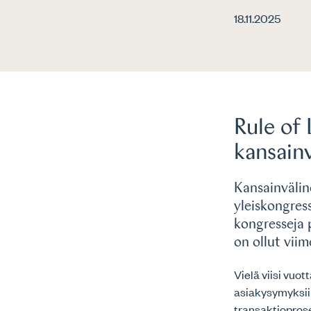
18.11.2025
Rule of 
kansainv
Kansainvälin
yleiskongres
kongresseja 
on ollut vii
Vielä viisi vuot
asiakysymyksii
transaktioprose