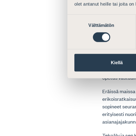
Ammattiet
olet antanut heille tai joita o
Asianajajan työ
Suostumuksen
lukien olleet k
Välttämätön
valinta
varmistamaan as
noudattaminen 
selvitettävää a
erityistä syytä
valmistuneista 
Kiellä
tulisi entistä 
opetus vastuull
Eräissä maissa
erikoisratkaisu
sopineet seuran
erityisesti nuo
asianajajakunna
Tekoäly ja sen 