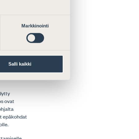
perustamisesta
itään
Markkinointi
eiden
hä enemmän
ssa nähneet
lakialalle
jajayhteisöjen
Salli kaikki
oveltamisen
dytty
os ovat
ohjalta
eet epäkohdat
lle.
ttamiselle.