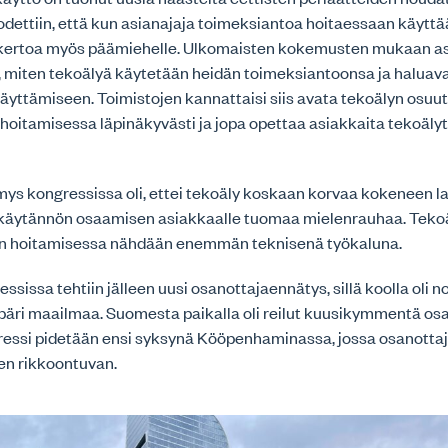
dettiin, että kun asianajaja toimeksiantoa hoitaessaan käyttä
ina kertoa myös päämiehelle. Ulkomaisten kokemusten mukaan a
, miten tekoälyä käytetään heidän toimeksiantoonsa ja haluava
käyttämiseen. Toimistojen kannattaisi siis avata tekoälyn osuu
hoitamisessa läpinäkyvästi ja jopa opettaa asiakkaita tekoäly
ys kongressissa oli, ettei tekoäly koskaan korvaa kokeneen la
käytännön osaamisen asiakkaalle tuomaa mielenrauhaa. Teko
n hoitamisessa nähdään enemmän teknisenä työkaluna.
ssissa tehtiin jälleen uusi osanottajaennätys, sillä koolla oli 
äri maailmaa. Suomesta paikalla oli reilut kuusikymmentä osal
essi pidetään ensi syksynä Kööpenhaminassa, jossa osanott
en rikkoontuvan.