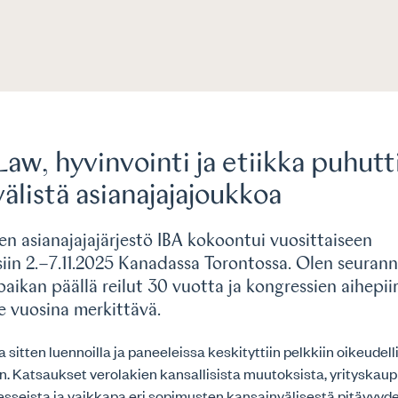
Law, hyvinvointi ja etiikka puhutt
älistä asianajajajoukkoa
en asianajajajärjestö IBA kokoontui vuosittaiseen
siin 2.–7.11.2025 Kanadassa Torontossa. Olen seurann
paikan päällä reilut 30 vuotta ja kongressien aihepi
me vuosina merkittävä.
ta sitten luennoilla ja paneeleissa keskityttiin pelkkiin oikeudelli
n. Katsaukset verolakien kansallisista muutoksista, yrityskau
sseista ja vaikkapa eri sopimusten kansainvälisestä pitävyyde