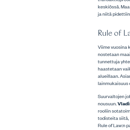
keskiössä. Maai
ja niitä pidettii
Rule of L
Viime vuosina 
nostetaan maai
tunnettuja yhte
haastetaan vai
alueillaan. Asia
lainmukaisuus 
Suurvaltojen jo
nousuun.
Vladi
rooliin sotatoi
todisteita siit
Rule of Law:n p