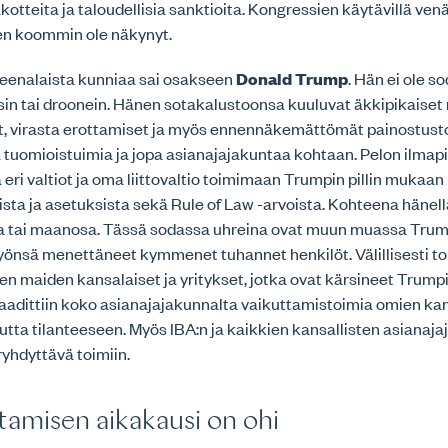
kotteita ja taloudellisia sanktioita. Kongressien käytävillä venä
sen koommin ole näkynyt.
eenalaista kunniaa sai osakseen
Donald Trump
. Hän ei ole 
ksin tai droonein. Hänen sotakalustoonsa kuuluvat äkkipikaise
lit, virasta erottamiset ja myös ennennäkemättömät painostus
tuomioistuimia ja jopa asianajajakuntaa kohtaan. Pelon ilmapii
 eri valtiot ja oma liittovaltio toimimaan Trumpin pillin mukaan
ista ja asetuksista sekä Rule of Law -arvoista. Kohteena hänellä
a tai maanosa. Tässä sodassa uhreina ovat muun muassa Tru
 työnsä menettäneet kymmenet tuhannet henkilöt. Välillisesti t
en maiden kansalaiset ja yritykset, jotka ovat kärsineet Trumpi
aadittiin koko asianajajakunnalta vaikuttamistoimia omien ka
tta tilanteeseen. Myös IBA:n ja kaikkien kansallisten asianaja
ryhdyttävä toimiin.
tamisen aikakausi on ohi