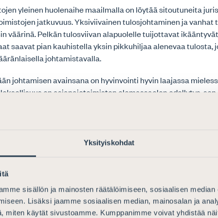
ojen yleinen huolenaihe maailmalla on löytää sitoutuneita juris
toimistojen jatkuvuus. Yksiviivainen tulosjohtaminen ja vanhat
n väärinä. Pelkän tulosviivan alapuolelle tuijottavat ikääntyvä
t saavat pian kauhistella yksin pikkuhiljaa alenevaa tulosta, j
vääränlaisella johtamistavalla.
n johtamisen avainsana on hyvinvointi hyvin laajassa mieless
uloksellisuus on asianajotoimiston olemassaolon edellytys, s
aisi kongressialustusten mukaan tapahtua työyhteisön hyvinvoi
 Pelkästään palkka tai palkkiot eivät enää ole tekijöitä, jotka 
symään talossa ja asettamaan tavoitteekseen osakkuuden, ku
i luullaan.
Yksityiskohdat
saa olla kehityskeskusteluissa korostettua kaunopuhetta ja sa
äkyä myös asianajotoimistojen johtajien ja omistajien omassa 
itä
osti pitää kiinni työntekijöiden hyvinvoinnista, laskutettavat tu
 jota seurataan.
mme sisällön ja mainosten räätälöimiseen, sosiaalisen median
iseen. Lisäksi jaamme sosiaalisen median, mainosalan ja analy
, miten käytät sivustoamme. Kumppanimme voivat yhdistää näitä t