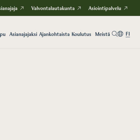
ianajaja
Valvontalautakunta
Asiointipalvelu
FI
apu
Asianajajaksi
Koulutus
Meistä
Ajankohtaista