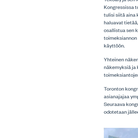
Kongressissa to
tulisi siitä a
haluavat tietää
osallistua sen 
toimeksiannon 
käyttöön.
Yhteinen näkem
näkemyksiä ja 
toimeksiantoje
Toronton kongre
asianajajaa ymp
Seuraava kongr
odotetaan jälle