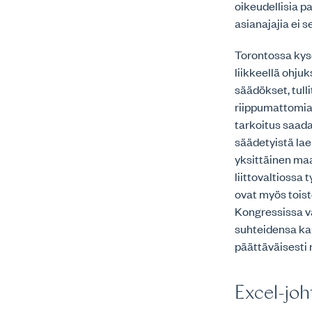
oikeudellisia pa
asianajajia ei 
Torontossa kys
liikkeellä ohju
säädökset, tul
riippumattomia 
tarkoitus saada
säädetyistä lae
yksittäinen ma
liittovaltiossa
ovat myös toist
Kongressissa v
suhteidensa kau
päättäväisesti 
Excel-joh