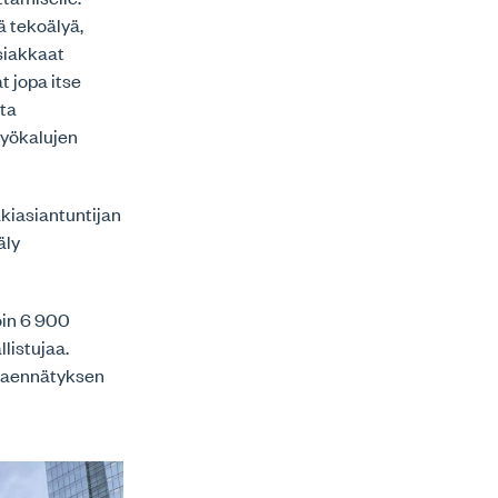
ä tekoälyä,
siakkaat
t jopa itse
tta
työkalujen
kiasiantuntijan
äly
noin 6 900
listujaa.
ajaennätyksen