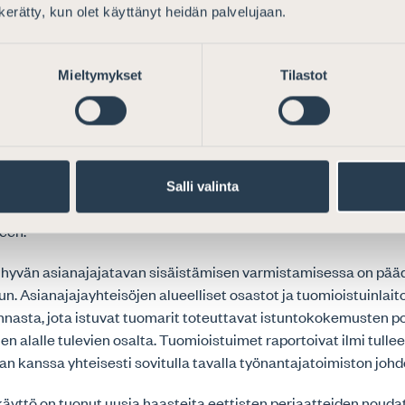
iikka suurennuslasin alla
n kerätty, kun olet käyttänyt heidän palvelujaan.
n eettisyys ja hyvä asianajajatapa ovat asianajajayhteisöjen 
oko toiminnan kivijalka. Näiden periaatteiden omaksuminen pyr
Mieltymykset
Tilastot
ianajajatutkinnon kautta. Vaikka teoria osattaisiin, periaatt
käytännön työssä voi silti jäädä vieraaksi. Tästä aiheutuu y
sianajajayhteisöille. Yliopistot eivät ole oikeustieteen opinnoi
 panostaa hyvän asianajajatavan läpikäymiseen, koska vain osa 
valitsee urakseen asianajoalan. Sen vuoksi kansallisten asiana
Salli valinta
enemmän ottaa eettisten periaatteiden ja ohjeiden käytännön s
een.
 hyvän asianajajatavan sisäistämisen varmistamisessa on pää
un. Asianajajayhteisöjen alueelliset osastot ja tuomioistuinlait
nasta, jota istuvat tuomarit toteuttavat istuntokokemusten p
rien alalle tulevien osalta. Tuomioistuimet raportoivat ilmi tull
n kanssa yhteisesti sovitulla tavalla työnantajatoimiston johdo
käyttö on tuonut uusia haasteita eettisten periaatteiden nouda