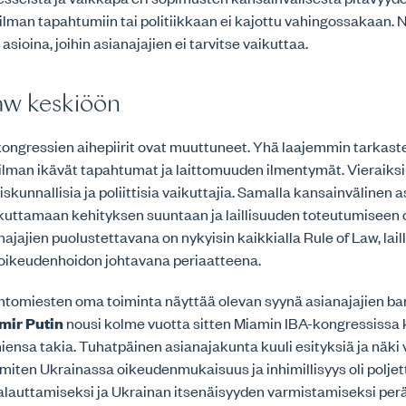
lman tapahtumiin tai politiikkaan ei kajottu vahingossakaan. N
n asioina, joihin asianajajien ei tarvitse vaikuttaa.
aw keskiöön
kongressien aihepiirit ovat muuttuneet. Yhä laajemmin tarkast
lman ikävät tapahtumat ja laittomuuden ilmentymät. Vieraiks
iskunnallisia ja poliittisia vaikuttajia. Samalla kansainvälinen 
kuttamaan kehityksen suuntaan ja laillisuuden toteutumiseen o
najajien puolustettavana on nykyisin kaikkialla Rule of Law, laill
oikeudenhoidon johtavana periaatteena.
htomiesten oma toiminta näyttää olevan syynä asianajajien bar
mir Putin
nousi kolme vuotta sitten Miamin IBA-kongressissa
miensa takia. Tuhatpäinen asianajakunta kuuli esityksiä ja näki 
ä, miten Ukrainassa oikeudenmukaisuus ja inhimillisyys oli polj
alauttamiseksi ja Ukrainan itsenäisyyden varmistamiseksi per