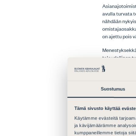
Asianajotoimist
avulla turvata 
nähdään nykyisi
omistajaosakkaa
on ajettu pois 
Menestyksekkää
taloudellinen t
tavoittelu ei s
kustannuksella.
asianajajan py
vanhakantaisest
Suostumus
Hyvinvointi ei 
arvojen pitää n
Tämä sivusto käyttää eväste
Jos halutaan aid
olla ainut asia,
Käytämme evästeitä tarjoama
ja kävijämäärämme analysoim
kumppaneillemme tietoja siitä