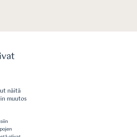
ivat
ut näitä
irin muutos
siin
ppojen
stä olivat