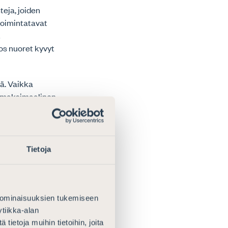
teja, joiden
 toimintatavat
t
os nuoret kyvyt
ä. Vaikka
en maksimaalinen
nnin
saavat
ten
Tietoja
nahelinää, vaan
toiminnassa.
nnit eivät voi
 ominaisuuksien tukemiseen
tiikka-alan
ietoja muihin tietoihin, joita