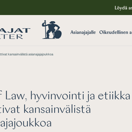
Löydä as
Asianajajalle
Oikeudellinen 
uttivat kansainvälistä asianajajajoukkoa
f Law, hyvinvointi ja etiikka
ivat kansainvälistä
jajajoukkoa