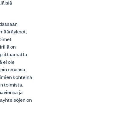
läisiä
sodassaan
t määräykset,
toimet
rillä on
 piittaamatta
 ei ole
mpin omassa
oimien kohteina
n toimista.
naviensa ja
jayhteisöjen on