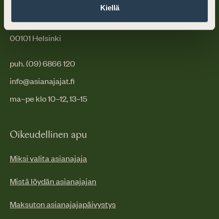
Suomen Asianajajat
Kiellä
PL 194 (Mikonkatu 25)
00101 Helsinki
puh. (09) 6866 120
info@asianajajat.fi
ma–pe klo 10–12, 13–15
Oikeudellinen apu
Miksi valita asianajaja
Mistä löydän asianajajan
Maksuton asianajajapäivystys