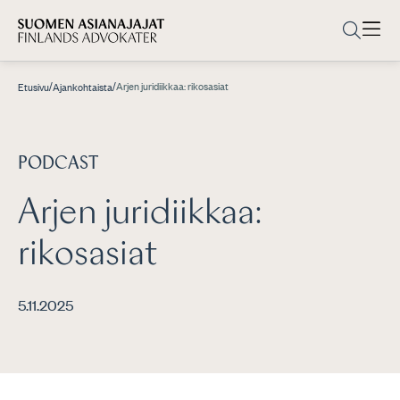
/
/
Arjen juridiikkaa: rikosasiat
Etusivu
Ajankohtaista
PODCAST
Arjen juridiikkaa:
rikosasiat
5.11.2025