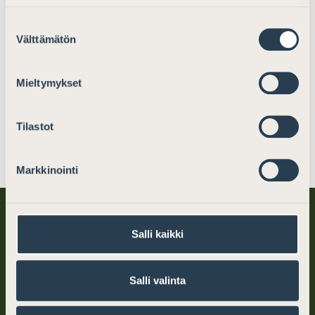
Suostumuksen
Välttämätön
valinta
Mieltymykset
Tilastot
Jaa somessa
Markkinointi
Salli kaikki
Salli valinta