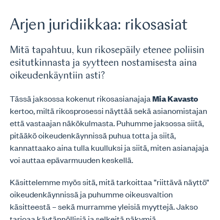
Arjen juridiikkaa: rikosasiat
Mitä tapahtuu, kun rikosepäily etenee poliisin
esitutkinnasta ja syytteen nostamisesta aina
oikeudenkäyntiin asti?
Tässä jaksossa kokenut rikosasianajaja
Mia Kavasto
kertoo, miltä rikosprosessi näyttää sekä asianomistajan
että vastaajan näkökulmasta. Puhumme jaksossa siitä,
pitääkö oikeudenkäynnissä puhua totta ja siitä,
kannattaako aina tulla kuulluksi ja siitä, miten asianajaja
voi auttaa epävarmuuden keskellä.
Käsittelemme myös sitä, mitä tarkoittaa ”riittävä näyttö”
oikeudenkäynnissä ja puhumme oikeusvaltion
käsitteestä – sekä murramme yleisiä myyttejä. Jakso
tarjoaa käytännöllisiä ja selkeitä näkymiä