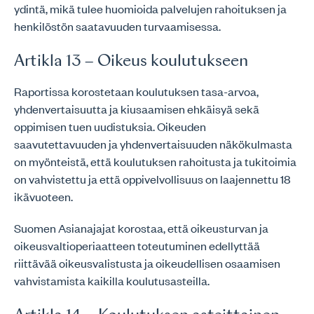
ydintä, mikä tulee huomioida palvelujen rahoituksen ja
henkilöstön saatavuuden turvaamisessa.
Artikla 13 – Oikeus koulutukseen
Raportissa korostetaan koulutuksen tasa-arvoa,
yhdenvertaisuutta ja kiusaamisen ehkäisyä sekä
oppimisen tuen uudistuksia. Oikeuden
saavutettavuuden ja yhdenvertaisuuden näkökulmasta
on myönteistä, että koulutuksen rahoitusta ja tukitoimia
on vahvistettu ja että oppivelvollisuus on laajennettu 18
ikävuoteen.
Suomen Asianajajat korostaa, että oikeusturvan ja
oikeusvaltioperiaatteen toteutuminen edellyttää
riittävää oikeusvalistusta ja oikeudellisen osaamisen
vahvistamista kaikilla koulutusasteilla.