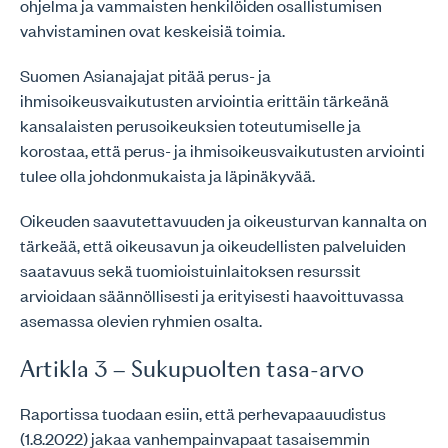
ohjelma ja vammaisten henkilöiden osallistumisen
vahvistaminen ovat keskeisiä toimia.
Suomen Asianajajat pitää perus- ja
ihmisoikeusvaikutusten arviointia erittäin tärkeänä
kansalaisten perusoikeuksien toteutumiselle ja
korostaa, että perus- ja ihmisoikeusvaikutusten arviointi
tulee olla johdonmukaista ja läpinäkyvää.
Oikeuden saavutettavuuden ja oikeusturvan kannalta on
tärkeää, että oikeusavun ja oikeudellisten palveluiden
saatavuus sekä tuomioistuinlaitoksen resurssit
arvioidaan säännöllisesti ja erityisesti haavoittuvassa
asemassa olevien ryhmien osalta.
Artikla 3 – Sukupuolten tasa-arvo
Raportissa tuodaan esiin, että perhevapaauudistus
(1.8.2022) jakaa vanhempainvapaat tasaisemmin