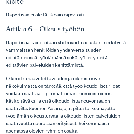
kielto
Raportissa ei ole tältä osin raportoitu.
Artikla 6 – Oikeus työhön
Raportissa painotetaan yhdenvertaisuuslain merkitystä
vammaisten henkilöiden yhdenvertaisuuden
edistämisessä työelämässä sekä työllistymistä
edistävien palveluiden kehittämistä.
Oikeuden saavutettavuuden ja oikeusturvan
näkökulmasta on tärkeää, että työoikeudelliset riidat
voidaan saattaa riippumattoman tuomioistuimen
käsiteltäväksi ja että oikeudellista neuvontaa on
saatavilla. Suomen Asianajajat pitää tärkeänä, että
työelämän oikeusturvaa ja oikeudellisten palveluiden
saatavuutta seurataan erityisesti heikommassa
asemassa olevien ryhmien osalta.