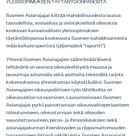
YLEISSOPIMUKSEN TÄYTÄNTÖÖNPANOSTA
Suomen Asianajajat kiittää mahdollisuudesta lausua
taloudellisia, sosiaalisia ja sivistyksellisiä oikeuksia
koskevan kansainvälisen yleissopimuksen
täytäntöönpanoa koskevasta Suomen kahdeksannesta
määräaikaisraportista (jäljempänä ”raportti”).
Yhtenä Suomen Asianajajien sääntömääräisenä
tehtävänä on seurata oikeuskehitystä maassa ja
lausuntoja antamalla sekä aloitteita tekemällä tarjota
kokemuksensa yhteiskunnan käytettäväksi. Suomen
Asianajajien oikeuspoliittisen työn lähtökohta on
oikeusvaltion turvaaminen. Lausunnoissaan Suomen
Asianajajat pyrkii painottamaan oikeusvaltioperiaatteen
toteutumiseen, oikeusturvaan sekä oikeuden
saavutettavuuteen, perus- ja ihmisoikeuksien sekä
asianajajakunnan itsenäisyyden ja riippumattomuuden
turvaamiseen liittyviä näkökulmia. Suomen Asianajajat