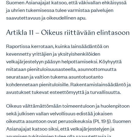
Suomen Asianajajat katsoo, että väkivallan ehkäisyssä
ja uhrien tukemisessa tulee varmistaa palvelujen
saavutettavuus ja oikeudellinen apu.
Artikla 11 – Oikeus riittävään elintasoon
Raportissa kerrotaan, kuinka lainsäädäntöä on
kevennetty yrittäjien ja yksityishenkilöiden
velkajärjestelyyn pääsyn helpottamiseksi. Köyhyyttä
mitataan pienituloisuusasteella, asunnottomuutta
seurataan ja valtion tukema asuntotuotanto
kohdennetaan pienituloisille. Rakentamislainsäädäntö ja
avustukset tukevat esteettömyyttä ja turvallisuutta.
Oikeus välttämättömään toimeentuloon ja huolenpitoon
sekä julkisen vallan velvollisuus edistää jokaisen
oikeutta asuntoon ovat perusoikeuksia (PL 19 §). Suomen
Asianajajat katsoo siksi, että velkajärjestelyjen ja
asumisen tukitoimien tulee olla saavutettavia ja