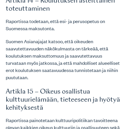
Artikla 14 – Koulutuksen asteittainen
toteuttaminen
Raportissa todetaan, että esi- ja perusopetus on
Suomessa maksutonta.
Suomen Asianajajat katsoo, että oikeuden
saavutettavuuden näkökulmasta on tärkeää, että
koulutuksen maksuttomuus ja saavutettavuus
turvataan myös jatkossa, ja että mahdolliset alueelliset
erot koulutuksen saatavuudessa tunnistetaan ja niihin
puututaan.
Artikla 15 – Oikeus osallistua
kulttuurielämään, tieteeseen ja hyötyä
kehityksestä
Raportissa painotetaan kulttuuripolitiikan tavoitteena
olevan kaikkien oikeus kulttuuriin ja osallisuuteen sekä