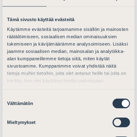
työelämän elementtejä. Suomen Asianajajat pitää siksi
tärkeänä, että oikeusturva työelämässä toteutuu
tehokkaasti ja että työntekijöiden oikeudet ovat aidosti
Tämä sivusto käyttää evästeitä
saavutettavissa.
Käytämme evästeitä tarjoamamme sisällön ja mainosten
räätälöimiseen, sosiaalisen median ominaisuuksien
Artikla 8 – Oikeus järjestäytymiseen ja
tukemiseen ja kävijämäärämme analysoimiseen. Lisäksi
työtaisteluun
jaamme sosiaalisen median, mainosalan ja analytiikka-
alan kumppaneillemme tietoja siitä, miten käytät
Raportissa selostetaan, kuinka työrauhalainsäädäntöä
sivustoamme. Kumppanimme voivat yhdistää näitä
on uudistettu niin, että myötätuntotyötaisteluiden ja
tietoja muihin tietoihin, joita olet antanut heille tai joita on
poliittisten lakkojen rajoituksia on tiukennettu,
kerätty, kun olet käyttänyt heidän palvelujaan.
hyvityssakkojen määrää on korotettu ja
suojelutyölainsäädännön mukaisesti työtaistelun aikana
Suostumuksen
on turvattava välttämättömät toiminnot (esim.
Välttämätön
valinta
terveydenhuolto, pelastustoimi, tuomioistuinlaitos).
Oikeus järjestäytymiseen ja työtaisteluun on
Mieltymykset
perusoikeus, mutta rajoitusten tulee olla välttämättömiä
ja oikeasuhtaisia. Suomen Asianajajat katsoo, että