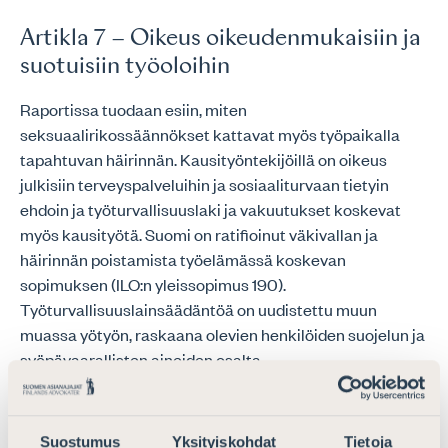
Artikla 7 – Oikeus oikeudenmukaisiin ja
suotuisiin työoloihin
Raportissa tuodaan esiin, miten
seksuaalirikossäännökset kattavat myös työpaikalla
tapahtuvan häirinnän. Kausityöntekijöillä on oikeus
julkisiin terveyspalveluihin ja sosiaaliturvaan tietyin
ehdoin ja työturvallisuuslaki ja vakuutukset koskevat
myös kausityötä. Suomi on ratifioinut väkivallan ja
häirinnän poistamista työelämässä koskevan
sopimuksen (ILO:n yleissopimus 190).
Työturvallisuuslainsäädäntöä on uudistettu muun
muassa yötyön, raskaana olevien henkilöiden suojelun ja
syöpävaarallisten aineiden osalta.
Työelämän turvallisuus, syrjimättömyys ja
yhdenvertaisuus ovat keskeisiä oikeudenmukaisen
Suostumus
Yksityiskohdat
Tietoja