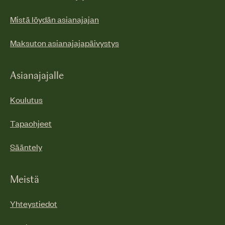
Mistä löydän asianajajan
Maksuton asianajajapäivystys
Asianajajalle
Koulutus
Tapaohjeet
Sääntely
Meistä
Yhteystiedot