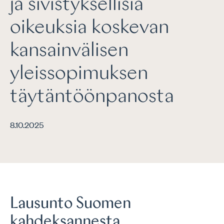
ja sivistyksellisiä
oikeuksia koskevan
kansainvälisen
yleissopimuksen
täytäntöönpanosta
8.10.2025
Lausunto Suomen
kahdeksannesta