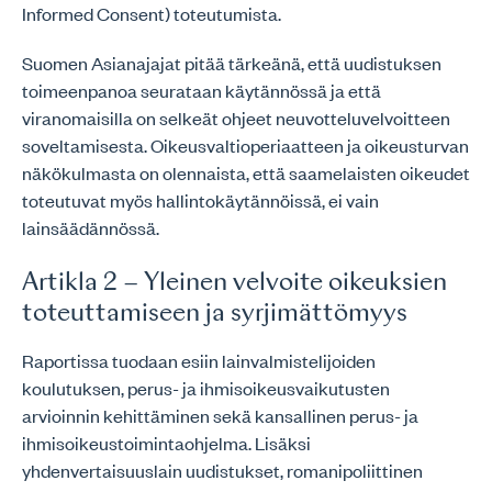
Informed Consent) toteutumista.
Suomen Asianajajat pitää tärkeänä, että uudistuksen
toimeenpanoa seurataan käytännössä ja että
viranomaisilla on selkeät ohjeet neuvotteluvelvoitteen
soveltamisesta. Oikeusvaltioperiaatteen ja oikeusturvan
näkökulmasta on olennaista, että saamelaisten oikeudet
toteutuvat myös hallintokäytännöissä, ei vain
lainsäädännössä.
Artikla 2 – Yleinen velvoite oikeuksien
toteuttamiseen ja syrjimättömyys
Raportissa tuodaan esiin lainvalmistelijoiden
koulutuksen, perus- ja ihmisoikeusvaikutusten
arvioinnin kehittäminen sekä kansallinen perus- ja
ihmisoikeustoimintaohjelma. Lisäksi
yhdenvertaisuuslain uudistukset, romanipoliittinen