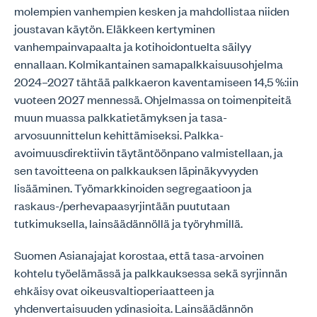
molempien vanhempien kesken ja mahdollistaa niiden
joustavan käytön. Eläkkeen kertyminen
vanhempainvapaalta ja kotihoidontuelta säilyy
ennallaan. Kolmikantainen samapalkkaisuusohjelma
2024–2027 tähtää palkkaeron kaventamiseen 14,5 %:iin
vuoteen 2027 mennessä. Ohjelmassa on toimenpiteitä
muun muassa palkkatietämyksen ja tasa-
arvosuunnittelun kehittämiseksi. Palkka-
avoimuusdirektiivin täytäntöönpano valmistellaan, ja
sen tavoitteena on palkkauksen läpinäkyvyyden
lisääminen. Työmarkkinoiden segregaatioon ja
raskaus-/perhevapaasyrjintään puututaan
tutkimuksella, lainsäädännöllä ja työryhmillä.
Suomen Asianajajat korostaa, että tasa-arvoinen
kohtelu työelämässä ja palkkauksessa sekä syrjinnän
ehkäisy ovat oikeusvaltioperiaatteen ja
yhdenvertaisuuden ydinasioita. Lainsäädännön