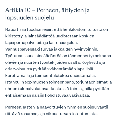
Artikla 10 – Perheen, äitiyden ja
lapsuuden suojelu
Raportissa tuodaan esiin, että henkilöstömitoitusta on
kiristetty ja lainsäädäntöä uudistetaan koskien
lapsiperhepalveluita ja lastensuojelua.
Vanhuspalvelulaki turvaa iäkkäiden hyvinvoinnin.
Työturvallisuuslainsäädäntöä on täsmennetty raskaana
olevien ja nuorten työntekijöiden osalta. Köyhyyttä ja
eriarvoisuutta pyritään vähentämään lapsilisiä
korottamalla ja toimeentulotukea uudistamalla.
Istanbulin sopimuksen toimeenpano, torjuntaohjelmat ja
uhrien tukipalvelut ovat keskeisiä toimia, joilla pyritään
ehkäisemään naisiin kohdistuvaa väkivaltaa.
Perheen, lasten ja haavoittuvien ryhmien suojelu vaatii
riittäviä resursseja ja oikeusturvan toteutumista.