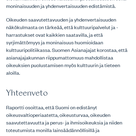
moninaisuuden ja yhdenvertaisuuden edistämistä.
Oikeuden saavutettavuuden ja yhdenvertaisuuden
näkökulmasta on tärkeää, että kulttuuripalvelut ja -
harrastukset ovat kaikkien saatavilla, ja että
syrjimättömyys ja moninaisuus huomioidaan
kulttuuripolitiikassa. Suomen Asianajajat korostaa, että
asianajajakunnan riippumattomuus mahdollistaa
oikeuksien puolustamisen myös kulttuurin ja tieteen
aloilla.
Yhteenveto
Raportti osoittaa, että Suomi on edistänyt
oikeusvaltioperiaatetta, oikeusturvaa, oikeuden
saavutettavuutta ja perus- ja ihmisoikeuksia ja niiden
toteutumista monilla lainsäädännöllisillä ja