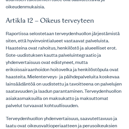
oikeudenmukaisia.
Artikla 12 – Oikeus terveyteen
Raportissa selostetaan terveydenhuollon järjestämistä
siten, että hyvinvointialueet vastaavat palveluista.
Haasteina ovat rahoitus, henkilöstö ja alueelliset erot.
Sote-uudistuksen kautta palveluintegraatio ja
yhdenvertaisuus ovat edistyneet, mutta
erikoissairaanhoidon hoitovelka ja henkilöstöpula ovat
haasteita. Mielenterveys- ja päihdepalveluita koskevaa
lainsäädäntöä on uudistettu ja tavoitteena on palvelujen
saatavuuden ja laadun parantaminen. Terveydenhuollon
asiakasmaksuilla on maksukatto ja maksuttomat
palvelut turvaavat kohtuullisuuden.
Terveydenhuollon yhdenvertaisuus, saavutettavuus ja
laatu ovat oikeusvaltioperiaatteen ja perusoikeuksien