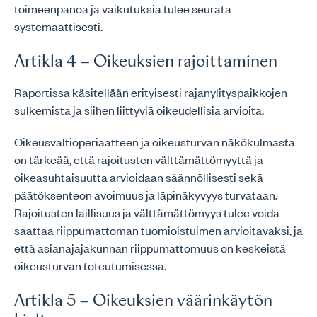
toimeenpanoa ja vaikutuksia tulee seurata
systemaattisesti.
Artikla 4 – Oikeuksien rajoittaminen
Raportissa käsitellään erityisesti rajanylityspaikkojen
sulkemista ja siihen liittyviä oikeudellisia arvioita.
Oikeusvaltioperiaatteen ja oikeusturvan näkökulmasta
on tärkeää, että rajoitusten välttämättömyyttä ja
oikeasuhtaisuutta arvioidaan säännöllisesti sekä
päätöksenteon avoimuus ja läpinäkyvyys turvataan.
Rajoitusten laillisuus ja välttämättömyys tulee voida
saattaa riippumattoman tuomioistuimen arvioitavaksi, ja
että asianajajakunnan riippumattomuus on keskeistä
oikeusturvan toteutumisessa.
Artikla 5 – Oikeuksien väärinkäytön