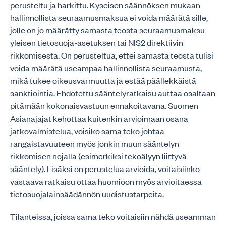
perusteltu ja harkittu. Kyseisen säännöksen mukaan
hallinnollista seuraamusmaksua ei voida määrätä sille,
jolle on jo määrätty samasta teosta seuraamusmaksu
yleisen tietosuoja-asetuksen tai NIS2 direktiivin
rikkomisesta. On perusteltua, ettei samasta teosta tulisi
voida määrätä useampaa hallinnollista seuraamusta,
mikä tukee oikeusvarmuutta ja estää päällekkäistä
sanktiointia. Ehdotettu sääntelyratkaisu auttaa osaltaan
pitämään kokonaisvastuun ennakoitavana. Suomen
Asianajajat kehottaa kuitenkin arvioimaan osana
jatkovalmistelua, voisiko sama teko johtaa
rangaistavuuteen myös jonkin muun sääntelyn
rikkomisen nojalla (esimerkiksi tekoälyyn liittyvä
sääntely). Lisäksi on perustelua arvioida, voitaisiinko
vastaava ratkaisu ottaa huomioon myös arvioitaessa
tietosuojalainsäädännön uudistustarpeita.
Tilanteissa, joissa sama teko voitaisiin nähdä useamman