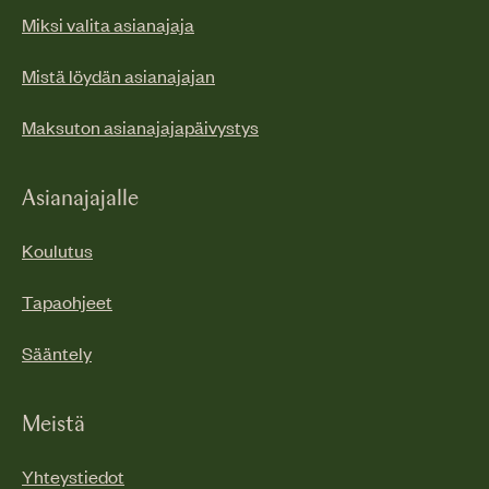
Miksi valita asianajaja
Mistä löydän asianajajan
Maksuton asianajajapäivystys
Asianajajalle
Koulutus
Tapaohjeet
Sääntely
Meistä
Yhteystiedot