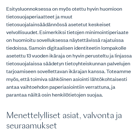
Esitysluonnoksessa on myös otettu hyvin huomioon
tietosuojaperiaatteet ja muut
tietosuojalainsäädännössä asetetut keskeiset
velvollisuudet. Esimerkiksi tietojen minimointiperiaate
on huomioitu sovelluksessa näytettävissä rajatuissa
tiedoissa. Samoin digitaalisen identiteetin lompakolle
asetettu 13 vuoden ikäraja on hyvin perusteltu ja linjassa
tietosuojalaissa säädetyn tietoyhteiskunnan palvelujen
tarjoamiseen sovellettavan ikärajan kanssa. Toteamme
myös, että toimiva sähköinen asiointi lähtökohtaisesti
antaa vaihtoehdon paperiasiointiin verrattuna, ja
parantaa näiltä osin henkilötietojen suojaa.
Menettelylliset asiat, valvonta ja
seuraamukset