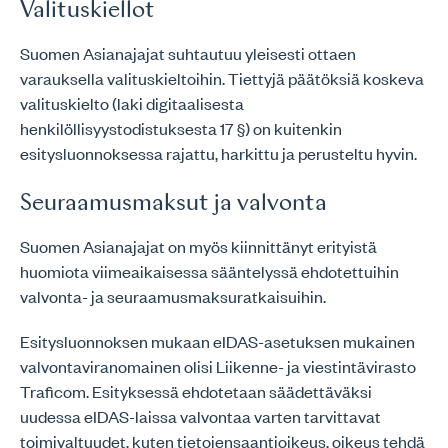
Valituskiellot
Suomen Asianajajat suhtautuu yleisesti ottaen
varauksella valituskieltoihin. Tiettyjä päätöksiä koskeva
valituskielto (laki digitaalisesta
henkilöllisyystodistuksesta 17 §) on kuitenkin
esitysluonnoksessa rajattu, harkittu ja perusteltu hyvin.
Seuraamusmaksut ja valvonta
Suomen Asianajajat on myös kiinnittänyt erityistä
huomiota viimeaikaisessa sääntelyssä ehdotettuihin
valvonta- ja seuraamusmaksuratkaisuihin.
Esitysluonnoksen mukaan eIDAS-asetuksen mukainen
valvontaviranomainen olisi Liikenne- ja viestintävirasto
Traficom. Esityksessä ehdotetaan säädettäväksi
uudessa eIDAS-laissa valvontaa varten tarvittavat
toimivaltuudet, kuten tietojensaantioikeus, oikeus tehdä