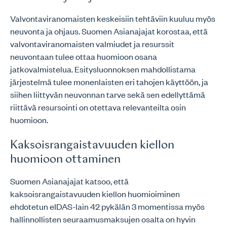
Valvontaviranomaisten keskeisiin tehtäviin kuuluu myös
neuvonta ja ohjaus. Suomen Asianajajat korostaa, että
valvontaviranomaisten valmiudet ja resurssit
neuvontaan tulee ottaa huomioon osana
jatkovalmistelua. Esitysluonnoksen mahdollistama
järjestelmä tulee monenlaisten eri tahojen käyttöön, ja
siihen liittyvän neuvonnan tarve sekä sen edellyttämä
riittävä resursointi on otettava relevanteilta osin
huomioon.
Kaksoisrangaistavuuden kiellon
huomioon ottaminen
Suomen Asianajajat katsoo, että
kaksoisrangaistavuuden kiellon huomioiminen
ehdotetun eIDAS-lain 42 pykälän 3 momentissa myös
hallinnollisten seuraamusmaksujen osalta on hyvin