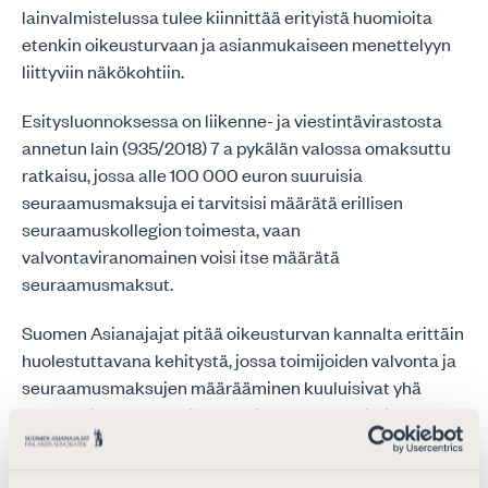
lainvalmistelussa tulee kiinnittää erityistä huomioita
etenkin oikeusturvaan ja asianmukaiseen menettelyyn
liittyviin näkökohtiin.
Esitysluonnoksessa on liikenne- ja viestintävirastosta
annetun lain (935/2018) 7 a pykälän valossa omaksuttu
ratkaisu, jossa alle 100 000 euron suuruisia
seuraamusmaksuja ei tarvitsisi määrätä erillisen
seuraamuskollegion toimesta, vaan
valvontaviranomainen voisi itse määrätä
seuraamusmaksut.
Suomen Asianajajat pitää oikeusturvan kannalta erittäin
huolestuttavana kehitystä, jossa toimijoiden valvonta ja
seuraamusmaksujen määrääminen kuuluisivat yhä
useammin valvovan viranomaisen omaan toimivaltaan
eikä erilliselle seuraamuskollegioille (saati
tuomioistuimelle). Toimeenpanovaltaa käyttävälle