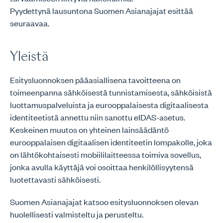
Pyydettynä lausuntona Suomen Asianajajat esittää
seuraavaa.
Yleistä
Esitysluonnoksen pääasiallisena tavoitteena on
toimeenpanna sähköisestä tunnistamisesta, sähköisistä
luottamuspalveluista ja eurooppalaisesta digitaalisesta
identiteetistä annettu niin sanottu eIDAS-asetus.
Keskeinen muutos on yhteinen lainsäädäntö
eurooppalaisen digitaalisen identiteetin lompakolle, joka
on lähtökohtaisesti mobiililaitteessa toimiva sovellus,
jonka avulla käyttäjä voi osoittaa henkilöllisyytensä
luotettavasti sähköisesti.
Suomen Asianajajat katsoo esitysluonnoksen olevan
huolellisesti valmisteltu ja perusteltu.