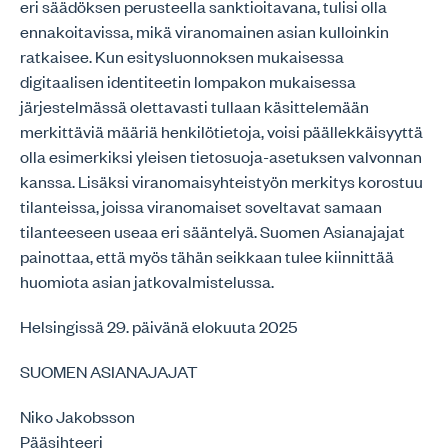
eri säädöksen perusteella sanktioitavana, tulisi olla
ennakoitavissa, mikä viranomainen asian kulloinkin
ratkaisee. Kun esitysluonnoksen mukaisessa
digitaalisen identiteetin lompakon mukaisessa
järjestelmässä olettavasti tullaan käsittelemään
merkittäviä määriä henkilötietoja, voisi päällekkäisyyttä
olla esimerkiksi yleisen tietosuoja-asetuksen valvonnan
kanssa. Lisäksi viranomaisyhteistyön merkitys korostuu
tilanteissa, joissa viranomaiset soveltavat samaan
tilanteeseen useaa eri sääntelyä. Suomen Asianajajat
painottaa, että myös tähän seikkaan tulee kiinnittää
huomiota asian jatkovalmistelussa.
Helsingissä 29. päivänä elokuuta 2025
SUOMEN ASIANAJAJAT
Niko Jakobsson
Pääsihteeri