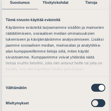
viranomaiselle ei tulisi lähtökohtaisesti antaa
Suostumus
Yksityiskohdat
Tietoja
tuomiovallan piiriin kuuluvia oikeuksia.
Toimeenpanovallasta ja lainsäädäntövallasta
Tämä sivusto käyttää evästeitä
mahdollisimman riippumaton seuraamuskollegio, jossa
toimivalta hallinnollisen sakon määräämisessä kuuluu
Käytämme evästeitä tarjoamamme sisällön ja mainosten
hallintoasiaa aiemmassa vaiheessa käsitelleestä
räätälöimiseen, sosiaalisen median ominaisuuksien
esittelevästä virkamiehestä erilliselle monijäseniselle
tukemiseen ja kävijämäärämme analysoimiseen. Lisäksi
toimielimelle, on osapuolten oikeusturvaa Suomen
jaamme sosiaalisen median, mainosalan ja analytiikka-
perustuslain edellyttämällä tavalla paremmin turvaava
alan kumppaneillemme tietoja siitä, miten käytät
vaihtoehto. Lisäksi on tärkeää, että seuraamuskollegion
sivustoamme. Kumppanimme voivat yhdistää näitä
riippumattomuuden vaatimus turvataan asian
tietoja muihin tietoihin, joita olet antanut heille tai joita on
kerätty, kun olet käyttänyt heidän palvelujaan.
jatkovalmistelun yhteydessä.
Kuten Suomen Asianajajat on jo aiemmin todennut
Suostumuksen
(Lausuntopyyntö yleisen tietosuoja-asetuksen
Välttämätön
valinta
täytäntöönpanotyöryhmän (TATTI) mietinnöstä ja
työryhmän ehdotuksesta hallituksen esitykseksi
Mieltymykset
uudeksi tietosuojalaiksi, Asia: 1/41/2016, 8.9.2017),