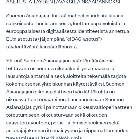
ASETUSTA TÄYDENTÄVÄKSI LAINSÄÄDÄNNÖKSI
Suomen Asianajajat kiittää mahdollisuudesta lausua
sähköisestä tunnistamisesta, luottamuspalveluista ja
eurooppalaisesta digitaalisesta identiteetistä annettua
EU:n asetusta (jäljempänä ”eIDAS-asetus”)
täydentävästä lainsäädännöstä.
Yhtenä Suomen Asianajajien sääntömääräisenä
tehtävänä on seurata oikeuskehitystä maassa ja
lausuntoja antamalla sekä aloitteita tekemällä tarjota
kokemuksensa yhteiskunnan käytettäväksi. Suomen
Asianajajien oikeuspoliittisen työn lähtökohta on
oikeusvaltion turvaaminen. Lausunnoissaan Suomen
Asianajajat pyrkii painottamaan oikeusvaltioperiaatteen
toteutumiseen, oikeusturvaan sekä oikeuden
saavutettavuuteen, perus- ja ihmisoikeuksien sekä
asianajajakunnan itsenäisyyden ja riippumattomuuden
turvaamiseen liittyviä näkökulmia.