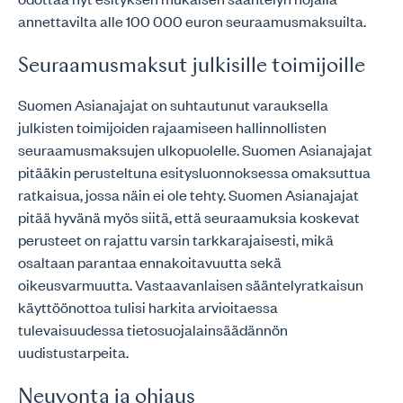
annettavilta alle 100 000 euron seuraamusmaksuilta.
Seuraamusmaksut julkisille toimijoille
Suomen Asianajajat on suhtautunut varauksella
julkisten toimijoiden rajaamiseen hallinnollisten
seuraamusmaksujen ulkopuolelle. Suomen Asianajajat
pitääkin perusteltuna esitysluonnoksessa omaksuttua
ratkaisua, jossa näin ei ole tehty. Suomen Asianajajat
pitää hyvänä myös siitä, että seuraamuksia koskevat
perusteet on rajattu varsin tarkkarajaisesti, mikä
osaltaan parantaa ennakoitavuutta sekä
oikeusvarmuutta. Vastaavanlaisen sääntelyratkaisun
käyttöönottoa tulisi harkita arvioitaessa
tulevaisuudessa tietosuojalainsäädännön
uudistustarpeita.
Neuvonta ja ohjaus