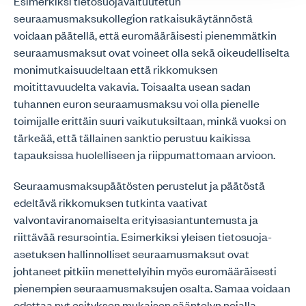
Esimerkiksi tietosuojavaltuutetun
seuraamusmaksukollegion ratkaisukäytännöstä
voidaan päätellä, että euromääräisesti pienemmätkin
seuraamusmaksut ovat voineet olla sekä oikeudelliselta
monimutkaisuudeltaan että rikkomuksen
moitittavuudelta vakavia. Toisaalta usean sadan
tuhannen euron seuraamusmaksu voi olla pienelle
toimijalle erittäin suuri vaikutuksiltaan, minkä vuoksi on
tärkeää, että tällainen sanktio perustuu kaikissa
tapauksissa huolelliseen ja riippumattomaan arvioon.
Seuraamusmaksupäätösten perustelut ja päätöstä
edeltävä rikkomuksen tutkinta vaativat
valvontaviranomaiselta erityisasiantuntemusta ja
riittävää resursointia. Esimerkiksi yleisen tietosuoja-
asetuksen hallinnolliset seuraamusmaksut ovat
johtaneet pitkiin menettelyihin myös euromääräisesti
pienempien seuraamusmaksujen osalta. Samaa voidaan
odottaa nyt esityksen mukaisen sääntelyn nojalla