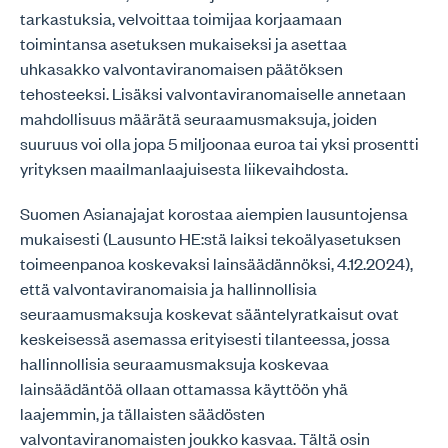
tarkastuksia, velvoittaa toimijaa korjaamaan
toimintansa asetuksen mukaiseksi ja asettaa
uhkasakko valvontaviranomaisen päätöksen
tehosteeksi. Lisäksi valvontaviranomaiselle annetaan
mahdollisuus määrätä seuraamusmaksuja, joiden
suuruus voi olla jopa 5 miljoonaa euroa tai yksi prosentti
yrityksen maailmanlaajuisesta liikevaihdosta.
Suomen Asianajajat korostaa aiempien lausuntojensa
mukaisesti (Lausunto HE:stä laiksi tekoälyasetuksen
toimeenpanoa koskevaksi lainsäädännöksi, 4.12.2024),
että valvontaviranomaisia ja hallinnollisia
seuraamusmaksuja koskevat sääntelyratkaisut ovat
keskeisessä asemassa erityisesti tilanteessa, jossa
hallinnollisia seuraamusmaksuja koskevaa
lainsäädäntöä ollaan ottamassa käyttöön yhä
laajemmin, ja tällaisten säädösten
valvontaviranomaisten joukko kasvaa. Tältä osin