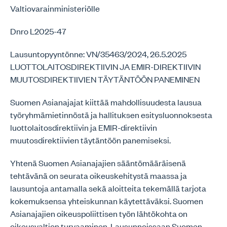
Valtiovarainministeriölle
Dnro L2025-47
Lausuntopyyntönne: VN/35463/2024, 26.5.2025
LUOTTOLAITOSDIREKTIIVIN JA EMIR-DIREKTIIVIN
MUUTOSDIREKTIIVIEN TÄYTÄNTÖÖN PANEMINEN
Suomen Asianajajat kiittää mahdollisuudesta lausua
työryhmämietinnöstä ja hallituksen esitysluonnoksesta
luottolaitosdirektiivin ja EMIR-direktiivin
muutosdirektiivien täytäntöön panemiseksi.
Yhtenä Suomen Asianajajien sääntömääräisenä
tehtävänä on seurata oikeuskehitystä maassa ja
lausuntoja antamalla sekä aloitteita tekemällä tarjota
kokemuksensa yhteiskunnan käytettäväksi. Suomen
Asianajajien oikeuspoliittisen työn lähtökohta on
oikeusvaltion turvaaminen. Lausunnoissaan Suomen