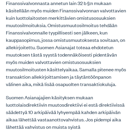
Finanssivalvonnasta annetun lain 32 b §:n mukaan
käsitellään myös muiden Finanssivalvonnan valvottavien
kuin luottolaitosten merkittävien omistusosuuksien
muutosilmoituksia. Omistusmuutosilmoitus tehdään
Finanssivalvonnalle tyypillisesti sen jälkeen, kun
kauppasopimus, jossa omistusmuutoksesta sovitaan, on
allekirjoitettu. Suomen Asianajat toteaa ehdotetun
muutoksen tästä syystä todennäköisesti pidentävän
myös muiden valvottavien omistusosuuksien
muutosilmoitusten käsittelyaikaa. Samalla pitenee myös
transaktion allekirjoittamisen ja täytäntöönpanon
välinen aika, mikä lisää osapuolten transaktiokuluja.
Suomen Asianajajien käsityksen mukaan
luottolaisdirektiivin muutosdirektiivi ei estä direktiivissä
säädettyä 10 arkipäivää lyhyempää kahden arkipäivän
aikaa lähettää vastaanottovahvistus. Jos pidempi aika
lähettää vahvistus on muista syistä