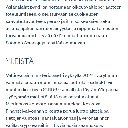
Asianajajat pyrkii painottamaan oikeusvaltioperiaatteen
toteutumiseen, oikeusturvaan sekä oikeuden
saavutettavuuteen, perus- ja ihmisoikeuksien sekä
asianajajakunnan itsenäisyyden ja riippumattomuuden
turvaamiseen liittyviä näkökulmia. Lausuntonaan
Suomen Asianajajat esittää seuraavaa.
YLEISTÄ
Valtiovarainministeriö asetti syksyllä 2024 työryhmän
valmistelemaan muun muassa luottolaitosdirektiivin
muutosdirektiivin (CRD6) kansallista täytäntöönpanoa.
Työryhmän mietintö tältä osin on valmistunut.
Mietinnössä ehdotettavat muutokset koskevat
Finanssivalvonnan oikeutta perua luottolaitoslupa,
tietojenvaihtoa Finanssivalvonnan ja verohallinnon
välillä, kryptovaroihin liittyviä uusia säännöksiä,