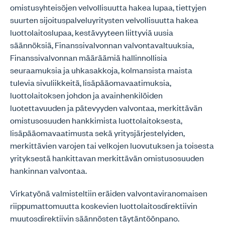
omistusyhteisöjen velvollisuutta hakea lupaa, tiettyjen
suurten sijoituspalveluyritysten velvollisuutta hakea
luottolaitoslupaa, kestävyyteen liittyviä uusia
säännöksiä, Finanssivalvonnan valvontavaltuuksia,
Finanssivalvonnan määräämiä hallinnollisia
seuraamuksia ja uhkasakkoja, kolmansista maista
tulevia sivuliikkeitä, lisäpääomavaatimuksia,
luottolaitoksen johdon ja avainhenkilöiden
luotettavuuden ja pätevyyden valvontaa, merkittävän
omistusosuuden hankkimista luottolaitoksesta,
lisäpääomavaatimusta sekä yritysjärjestelyiden,
merkittävien varojen tai velkojen luovutuksen ja toisesta
yrityksestä hankittavan merkittävän omistusosuuden
hankinnan valvontaa.
Virkatyönä valmisteltiin eräiden valvontaviranomaisen
riippumattomuutta koskevien luottolaitosdirektiivin
muutosdirektiivin säännösten täytäntöönpano.