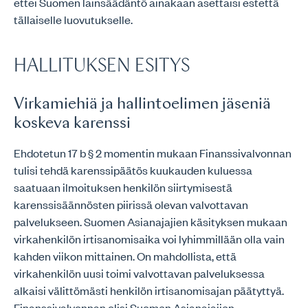
ettei Suomen lainsäädäntö ainakaan asettaisi estettä
tällaiselle luovutukselle.
HALLITUKSEN ESITYS
Virkamiehiä ja hallintoelimen jäseniä
koskeva karenssi
Ehdotetun 17 b § 2 momentin mukaan Finanssivalvonnan
tulisi tehdä karenssipäätös kuukauden kuluessa
saatuaan ilmoituksen henkilön siirtymisestä
karenssisäännösten piirissä olevan valvottavan
palvelukseen. Suomen Asianajajien käsityksen mukaan
virkahenkilön irtisanomisaika voi lyhimmillään olla vain
kahden viikon mittainen. On mahdollista, että
virkahenkilön uusi toimi valvottavan palveluksessa
alkaisi välittömästi henkilön irtisanomisajan päätyttyä.
Finanssivalvonnan olisi Suomen Asianajajien