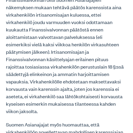
näkemyksen mukaan tehtävä päätös karenssista aina
virkahenkilön irtisanomisajan kuluessa, ettei
virkahenkilö joudu varmuuden vuoksi odottamaan
kuukautta Finanssivalvonnan päätöstä ennen
aloittamistaan valvottavan palveluksessa (eli
esimerkiksi vielä kaksi viikkoa henkilön virkasuhteen
päätymisen jälkeen). Irtisanomisajan ja
Finanssivalvonnan käsittelyajan erilainen pituus
rajoittaa tosiasiassa virkahenkilön perustuslain 18 §:ssä
säädettyjä elinkeinon ja ammatin harjoittamisen
vapauksia. Virkahenkilölle ehdotetaan maksettavaksi
korvausta vain karenssin ajalta, joten jos karenssia ei
aseteta, ei virkahenkilö saa lähtökohtaisesti korvausta
kyseisen esimerkin mukaisessa tilanteessa kahden
viikon jaksolta.
Suomen Asianajajat myös huomauttaa, että
virkahenkilöön sovellettavan mahdollisen karenssiajan