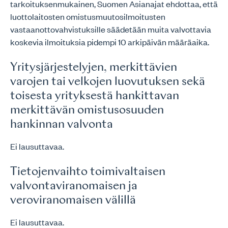
tarkoituksenmukainen, Suomen Asianajat ehdottaa, että
luottolaitosten omistusmuutosilmoitusten
vastaanottovahvistuksille säädetään muita valvottavia
koskevia ilmoituksia pidempi 10 arkipäivän määräaika.
Yritysjärjestelyjen, merkittävien
varojen tai velkojen luovutuksen sekä
toisesta yrityksestä hankittavan
merkittävän omistusosuuden
hankinnan valvonta
Ei lausuttavaa.
Tietojenvaihto toimivaltaisen
valvontaviranomaisen ja
veroviranomaisen välillä
Ei lausuttavaa.