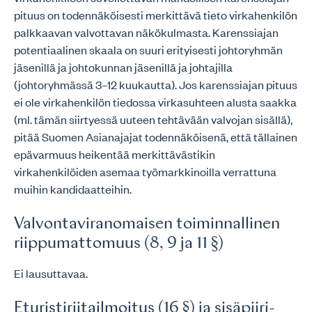
pituus on todennäköisesti merkittävä tieto virkahenkilön
palkkaavan valvottavan näkökulmasta. Karenssiajan
potentiaalinen skaala on suuri erityisesti johtoryhmän
jäsenillä ja johtokunnan jäsenillä ja johtajilla
(johtoryhmässä 3–12 kuukautta). Jos karenssiajan pituus
ei ole virkahenkilön tiedossa virkasuhteen alusta saakka
(ml. tämän siirtyessä uuteen tehtävään valvojan sisällä),
pitää Suomen Asianajajat todennäköisenä, että tällainen
epävarmuus heikentää merkittävästikin
virkahenkilöiden asemaa työmarkkinoilla verrattuna
muihin kandidaatteihin.
Valvontaviranomaisen toiminnallinen
riippumattomuus (8, 9 ja 11 §)
Ei lausuttavaa.
Eturistiriitailmoitus (16 §) ja sisäpiiri-