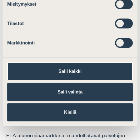
Ei lausuttavaa.
Mieltymykset
Hallinnolliset seuraamukset ja
Tilastot
uhkasakko
Ei lausuttavaa.
Markkinointi
Kolmannen maan luottolaitosten
sivuliikkeet
Salli kaikki
Ei lausuttavaa.
Salli valinta
EMIR
Ei lausuttavaa.
Kiellä
Muut huomiot
ETA-alueen sisämarkkinat mahdollistavat palvelujen