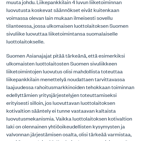
muuta johdu. Liikepankkilain 4 luvun liiketoiminnan
luovutusta koskevat säännökset eivät kuitenkaan
voimassa olevan lain mukaan ilmeisesti sovellu
tilanteessa, jossa ulkomaisen luottolaitoksen Suomen
sivuliike luovuttaa liiketoimintansa suomalaiselle
luottolaitokselle.
Suomen Asianajajat pitää tärkeänä, että esimerkiksi
ulkomaisten luottolaitosten Suomen sivuliikkeen
liiketoimintojen luovutus olisi mahdollista toteuttaa
liikepankkilain menettelyä noudattaen tarvittavassa
laajuudessa rahoitusmarkkinoiden tehokkaan toiminnan
edellyttämien yritysjärjestelyjen toteuttamiseksi
erityisesti silloin, jos luovuttavan luottolaitoksen
kotivaltion sääntely ei tunne vastaavan kaltaista
luovutusmekanismia. Vaikka luottolaitoksen kotivaltion
laki on olennainen yhtiöoikeudellisten kysymysten ja
valvonnan järjestämisen osalta, olisi tärkeää varmistaa,