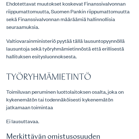
Ehdotettavat muutokset koskevat Finanssivalvonnan
riippumattomuutta, Suomen Pankin riippumattomuutta
sekä Finanssivalvonnan määräämiä hallinnollisia
seuraamuksia.
Valtiovarainministeriö pyytää tällä lausuntopyynnöllä
lausuntoja sekä työryhmämietinnöstä että erillisestä
hallituksen esitysluonnoksesta.
TYÖRYHMÄMIETINTÖ
Toimiluvan peruminen luottolaitoksen osalta, joka on
kykenemätön tai todennäköisesti kykenemätön
jatkamaan toimintaa
Ei lausuttavaa.
Merkittävän omistusosuuden