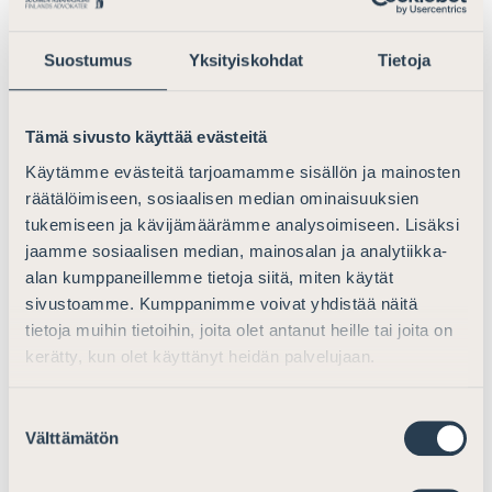
Kestävyyteen liittyvät uudet
Suostumus
Yksityiskohdat
Tietoja
säännökset
Ei lausuttavaa.
Tämä sivusto käyttää evästeitä
Käytämme evästeitä tarjoamamme sisällön ja mainosten
Luottolaitosten valvonta
räätälöimiseen, sosiaalisen median ominaisuuksien
tukemiseen ja kävijämäärämme analysoimiseen. Lisäksi
Ei lausuttavaa.
jaamme sosiaalisen median, mainosalan ja analytiikka-
alan kumppaneillemme tietoja siitä, miten käytät
EU:n vakavaraisuusasetukseen
sivustoamme. Kumppanimme voivat yhdistää näitä
perustuvan kansallisen liikkumavaran
tietoja muihin tietoihin, joita olet antanut heille tai joita on
käyttäminen (artikla 465)
kerätty, kun olet käyttänyt heidän palvelujaan.
Ei lausuttavaa.
Suostumuksen
Välttämätön
valinta
Lisäpääomavaatimukset