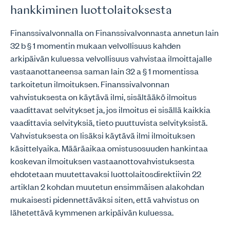
hankkiminen luottolaitoksesta
Finanssivalvonnalla on Finanssivalvonnasta annetun lain
32 b § 1 momentin mukaan velvollisuus kahden
arkipäivän kuluessa velvollisuus vahvistaa ilmoittajalle
vastaanottaneensa saman lain 32 a § 1 momentissa
tarkoitetun ilmoituksen. Finanssivalvonnan
vahvistuksesta on käytävä ilmi, sisältääkö ilmoitus
vaadittavat selvitykset ja, jos ilmoitus ei sisällä kaikkia
vaadittavia selvityksiä, tieto puuttuvista selvityksistä.
Vahvistuksesta on lisäksi käytävä ilmi ilmoituksen
käsittelyaika. Määräaikaa omistusosuuden hankintaa
koskevan ilmoituksen vastaanottovahvistuksesta
ehdotetaan muutettavaksi luottolaitosdirektiivin 22
artiklan 2 kohdan muutetun ensimmäisen alakohdan
mukaisesti pidennettäväksi siten, että vahvistus on
lähetettävä kymmenen arkipäivän kuluessa.