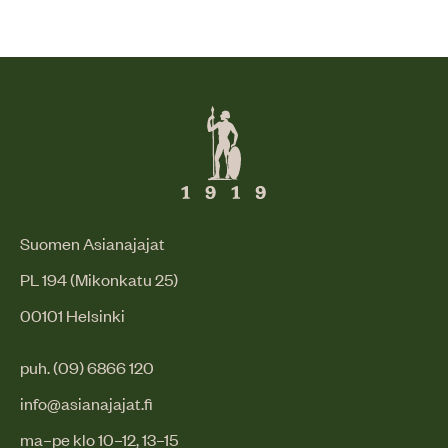
Suomen Asianajajat
PL 194 (Mikonkatu 25)
00101 Helsinki
puh. (09) 6866 120
info@asianajajat.fi
ma–pe klo 10–12, 13–15