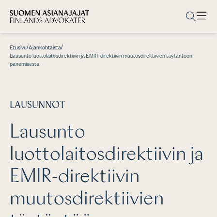
/
/
Etusivu
Ajankohtaista
Lausunto luottolaitosdirektiivin ja EMIR-direktiivin muutosdirektiivien täytäntöön
panemisesta
LAUSUNNOT
Lausunto
luottolaitosdirektiivin ja
EMIR-direktiivin
muutosdirektiivien