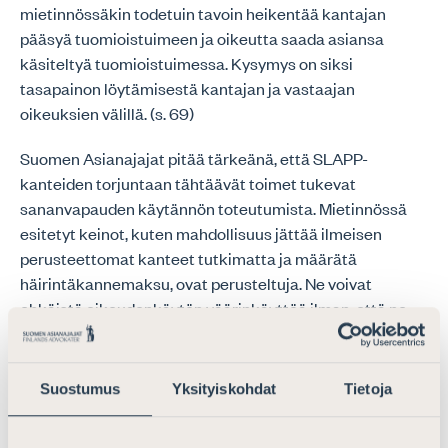
mietinnössäkin todetuin tavoin heikentää kantajan
pääsyä tuomioistuimeen ja oikeutta saada asiansa
käsiteltyä tuomioistuimessa. Kysymys on siksi
tasapainon löytämisestä kantajan ja vastaajan
oikeuksien välillä. (s. 69)
Suomen Asianajajat pitää tärkeänä, että SLAPP-
kanteiden torjuntaan tähtäävät toimet tukevat
sananvapauden käytännön toteutumista. Mietinnössä
esitetyt keinot, kuten mahdollisuus jättää ilmeisen
perusteettomat kanteet tutkimatta ja määrätä
häirintäkannemaksu, ovat perusteltuja. Ne voivat
ehkäistä oikeudenkäytön väärinkäyttöä ilman, että ne
rajoittavat oikeutta oikeudenmukaiseen
oikeudenkäyntiin. Vaikka kansallinen
prosessilainsäädäntömme sisältää jo nykytilassaan
Suostumus
Yksityiskohdat
Tietoja
tehokkaita oikeussuojakeinoja perusteettomia kanteita
vastaan (esim. OK 5 luvun 6 §), ehdotetut keinot