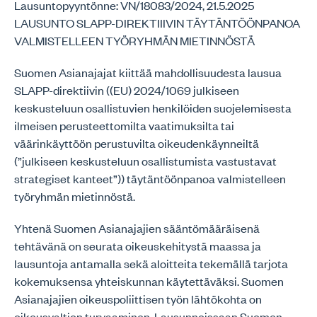
Lausuntopyyntönne: VN/18083/2024, 21.5.2025
LAUSUNTO SLAPP-DIREKTIIIVIN TÄYTÄNTÖÖNPANOA
VALMISTELLEEN TYÖRYHMÄN MIETINNÖSTÄ
Suomen Asianajajat kiittää mahdollisuudesta lausua
SLAPP-direktiivin ((EU) 2024/1069 julkiseen
keskusteluun osallistuvien henkilöiden suojelemisesta
ilmeisen perusteettomilta vaatimuksilta tai
väärinkäyttöön perustuvilta oikeudenkäynneiltä
(”julkiseen keskusteluun osallistumista vastustavat
strategiset kanteet”)) täytäntöönpanoa valmistelleen
työryhmän mietinnöstä.
Yhtenä Suomen Asianajajien sääntömääräisenä
tehtävänä on seurata oikeuskehitystä maassa ja
lausuntoja antamalla sekä aloitteita tekemällä tarjota
kokemuksensa yhteiskunnan käytettäväksi. Suomen
Asianajajien oikeuspoliittisen työn lähtökohta on
oikeusvaltion turvaaminen. Lausunnoissaan Suomen