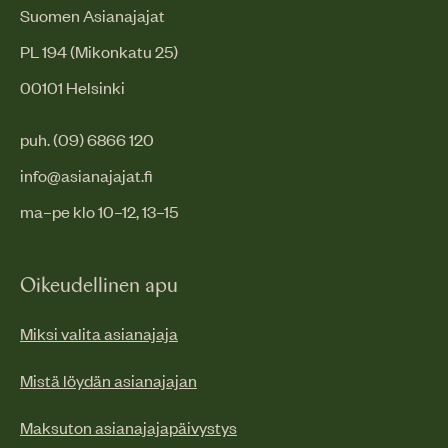
Suomen Asianajajat
PL 194 (Mikonkatu 25)
00101 Helsinki
puh. (09) 6866 120
info@asianajajat.fi
ma–pe klo 10–12, 13–15
Oikeudellinen apu
Miksi valita asianajaja
Mistä löydän asianajajan
Maksuton asianajajapäivystys