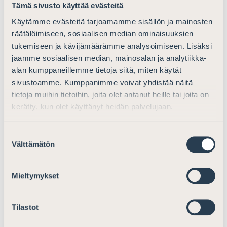
täydentäisivät olemassa olevaa kansallista
Tämä sivusto käyttää evästeitä
lainsäädäntöä ja tehostaisivat suojaa häirintäkanteita
Käytämme evästeitä tarjoamamme sisällön ja mainosten
vastaan.
räätälöimiseen, sosiaalisen median ominaisuuksien
tukemiseen ja kävijämäärämme analysoimiseen. Lisäksi
Suomen Asianajajat korostaa, että sananvapauden
jaamme sosiaalisen median, mainosalan ja analytiikka-
suojaaminen ei saa johtaa siihen, että oikeussuojan
alan kumppaneillemme tietoja siitä, miten käytät
hakemista rajoitetaan perusteettomasti. Kuten
sivustoamme. Kumppanimme voivat yhdistää näitä
mietinnössä todetaan, pelkkä vaientamistarkoitus ei
tietoja muihin tietoihin, joita olet antanut heille tai joita on
itsessään vielä tee oikeudenkäynnistä väärinkäyttöön
kerätty, kun olet käyttänyt heidän palvelujaan.
perustuvaa. Esimerkiksi kantajalla, jota kohtaan
esitetään valheellisia tai harhaanjohtavia väitteitä, olisi
Suostumuksen
jatkossakin täysi oikeus puolustautua tällaiselta
Välttämätön
valinta
toiminnalta ja nostaa kanne sen varmistamiseksi, että
valheellisten väitteiden esittäminen lakkaa (s. 54).
Mieltymykset
Asianajajat ovat keskeisessä asemassa arvioitaessa
kanteiden perusteltavuutta ja avustamassa asiakkaita
SLAPP-kanteiden tunnistamisessa ja torjumisessa.
Tilastot
Suomen Asianajajat on siksi edelleen valmis ottamaan