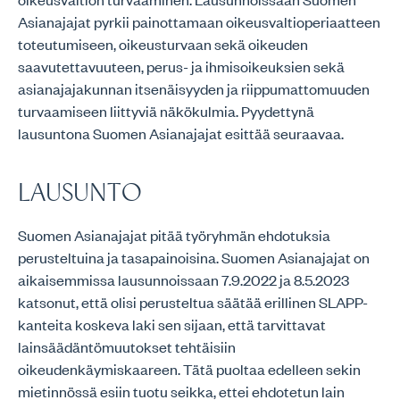
Asianajajat pyrkii painottamaan oikeusvaltioperiaatteen
toteutumiseen, oikeusturvaan sekä oikeuden
saavutettavuuteen, perus- ja ihmisoikeuksien sekä
asianajajakunnan itsenäisyyden ja riippumattomuuden
turvaamiseen liittyviä näkökulmia. Pyydettynä
lausuntona Suomen Asianajajat esittää seuraavaa.
LAUSUNTO
Suomen Asianajajat pitää työryhmän ehdotuksia
perusteltuina ja tasapainoisina. Suomen Asianajajat on
aikaisemmissa lausunnoissaan 7.9.2022 ja 8.5.2023
katsonut, että olisi perusteltua säätää erillinen SLAPP-
kanteita koskeva laki sen sijaan, että tarvittavat
lainsäädäntömuutokset tehtäisiin
oikeudenkäymiskaareen. Tätä puoltaa edelleen sekin
mietinnössä esiin tuotu seikka, ettei ehdotetun lain