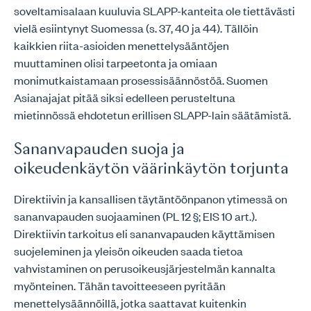
soveltamisalaan kuuluvia SLAPP-kanteita ole tiettävästi
vielä esiintynyt Suomessa (s. 37, 40 ja 44). Tällöin
kaikkien riita-asioiden menettelysääntöjen
muuttaminen olisi tarpeetonta ja omiaan
monimutkaistamaan prosessisäännöstöä. Suomen
Asianajajat pitää siksi edelleen perusteltuna
mietinnössä ehdotetun erillisen SLAPP-lain säätämistä.
Sananvapauden suoja ja
oikeudenkäytön väärinkäytön torjunta
Direktiivin ja kansallisen täytäntöönpanon ytimessä on
sananvapauden suojaaminen (PL 12 §; EIS 10 art.).
Direktiivin tarkoitus eli sananvapauden käyttämisen
suojeleminen ja yleisön oikeuden saada tietoa
vahvistaminen on perusoikeusjärjestelmän kannalta
myönteinen. Tähän tavoitteeseen pyritään
menettelysäännöillä, jotka saattavat kuitenkin