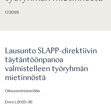
1.7.2025
Lausunto SLAPP-direktiivin
täytäntöönpanoa
valmistelleen työryhmän
mietinnöstä
Oikeusministeriölle
Dnro L2025-36