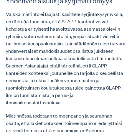
Yhdenvertaisuus ja syrjimättömyys
Vaikka mietintö ei laajasti käsittele syrjintäkysymyksiä,
on tärkeää tunnistaa, että SLAPP-kanteet voivat
kohdistua erityisesti haavoittuvassa asemassa oleviin
ryhmiin, kuten vähemmistöihin, ympäristöaktivisteihin
tai ihmisoikeuspuolustajiin. Lainsäädännön tulee turvata
yhdenvertaiset mahdollisuudet osallistua julkiseen
keskusteluun ilman pelkoa oikeudellisesta häirinnästä.
Suomen Asianajajat pitää tärkeänä, että SLAPP-
kanteiden kohteeksi joutuneille on tarjolla oikeudellista
neuvontaa ja tukea. Lisäksi viranomaisten ja
tuomioistuinten koulutuksessa tulee painottaa SLAPP-
ilmiön tunnistamista ja perus- ja
ihmisoikeusulottuvuuksia.
Mietinnössä todetaan toimeenpanon ja seurannan
osalta, että lakiehdotuksen toimeenpano ei edellyttäisi
erityisiä toimia ja että oikeusministeriö seuraa