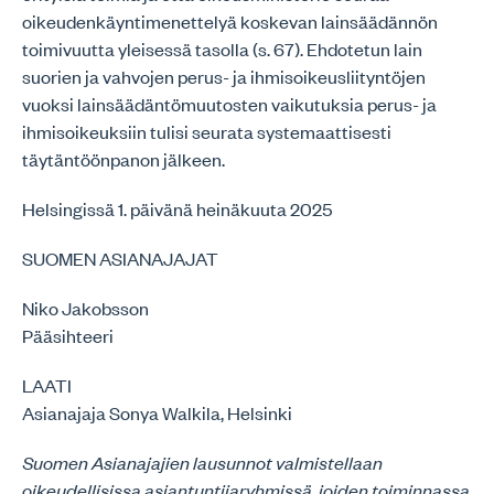
oikeudenkäyntimenettelyä koskevan lainsäädännön
toimivuutta yleisessä tasolla (s. 67). Ehdotetun lain
suorien ja vahvojen perus- ja ihmisoikeusliityntöjen
vuoksi lainsäädäntömuutosten vaikutuksia perus- ja
ihmisoikeuksiin tulisi seurata systemaattisesti
täytäntöönpanon jälkeen.
Helsingissä 1. päivänä heinäkuuta 2025
SUOMEN ASIANAJAJAT
Niko Jakobsson
Pääsihteeri
LAATI
Asianajaja Sonya Walkila, Helsinki
Suomen Asianajajien lausunnot valmistellaan
oikeudellisissa asiantuntijaryhmissä, joiden toiminnassa