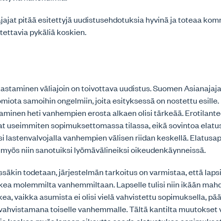
ajat pitää esitettyjä uudistusehdotuksia hyvinä ja toteaa ko
ettavia pykäliä koskien.
astaminen väliajoin on toivottava uudistus. Suomen Asianajaja
omiota samoihin ongelmiin, joita esityksessä on nostettu esille.
minen heti vanhempien erosta alkaen olisi tärkeää. Erotilant
 useimmiten sopimuksettomassa tilassa, eikä sovintoa elatu
i lastenvalvojalla vanhempien välisen riidan keskellä. Elatusapu
 myös niin sanotuiksi lyömävälineiksi oikeudenkäynneissä.
säkin todetaan, järjestelmän tarkoitus on varmistaa, että lapsi 
ukea molemmilta vanhemmiltaan. Lapselle tulisi niin ikään mahd
ea, vaikka asumista ei olisi vielä vahvistettu sopimuksella, pä
vahvistamana toiselle vanhemmalle. Tältä kantilta muutokset v