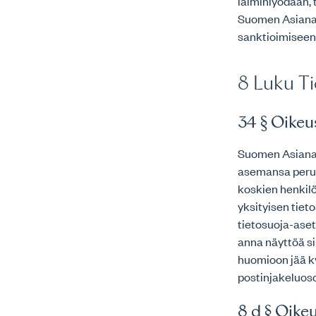
laiminlyödään, 
Suomen Asianaj
sanktioimiseen
8 Luku Ti
34 § Oikeu
Suomen Asianaja
asemansa perust
koskien henkilö
yksityisen tiet
tietosuoja-aset
anna näyttöä si
huomioon jää k
postinjakeluos
8 d § Oike