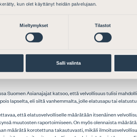
uomen Asianajajat kannattaa esitystä sellaisenaan.
n kerätty, kun olet käyttänyt heidän palvelujaan.
tusvelvollisen toimintavelvollisuus elatusav
Mieltymykset
Tilastot
seksi
ajien kokemus on, että elatusapua on alettu puutteellisena va
räaikaisesti. Tämä aiheuttaa sen ongelman, että se vanhempi 
tuu olemaan aktiivinen uuden elatusapupäätöksen hankkimises
Salli valinta
suun ole kirjattu, että määräajan jälkeen elatusapu maksetaa
uisena. Tällaisessa tapauksessa aktiivisuusvelvoite jää elatu
a Suomen Asianajajat katsoo, että velvollisuus tulisi mahdoll
pois lapselta, eli siltä vanhemmalta, jolle elatusapu tai elatus
tavaa, että elatusvelvolliselle määrätään itsenäinen velvollis
ynsä muutosten raportoimiseen. On myös olennaista määrätä, 
an määrätä korotettuna takautuvasti, mikäli ilmoitusvelvollis