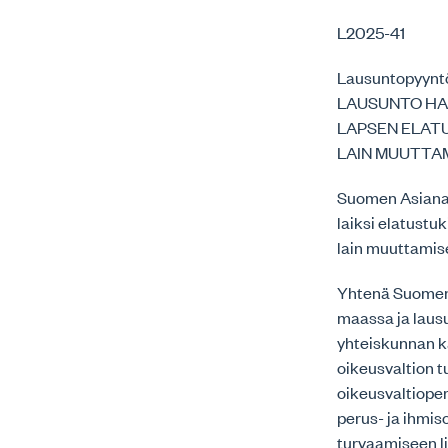
L2025-41
Lausuntopyynt
LAUSUNTO HAL
LAPSEN ELAT
LAIN MUUTTA
Suomen Asianaj
laiksi elatustu
lain muuttamis
Yhtenä Suomen 
maassa ja laus
yhteiskunnan k
oikeusvaltion 
oikeusvaltiope
perus- ja ihmi
turvaamiseen li