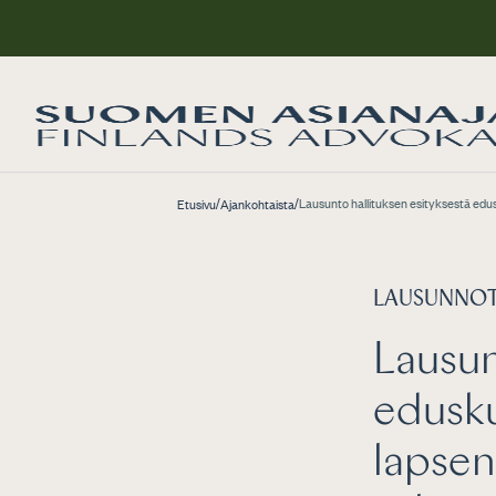
/
/
Lausunto hallituksen esityksestä edus
Etusivu
Ajankohtaista
LAUSUNNO
Lausun
edusku
lapsen