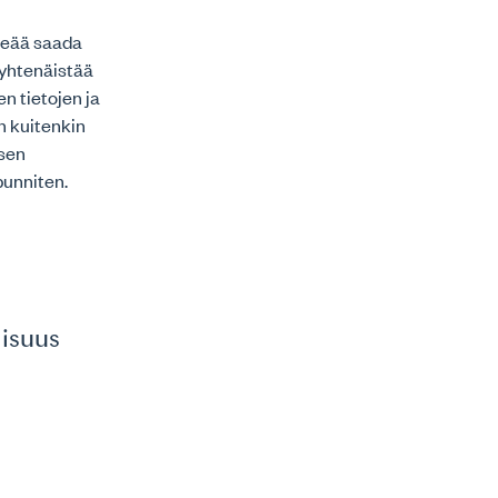
keää saada
 yhtenäistää
n tietojen ja
n kuitenkin
isen
punniten.
lisuus