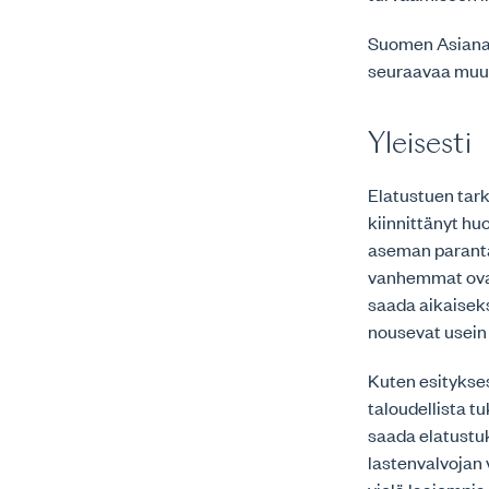
Suomen Asianaj
seuraavaa muut
Yleisesti
Elatustuen tark
kiinnittänyt hu
aseman paranta
vanhemmat ovat
saada aikaiseks
nousevat usein
Kuten esitykses
taloudellista t
saada elatustuk
lastenvalvojan 