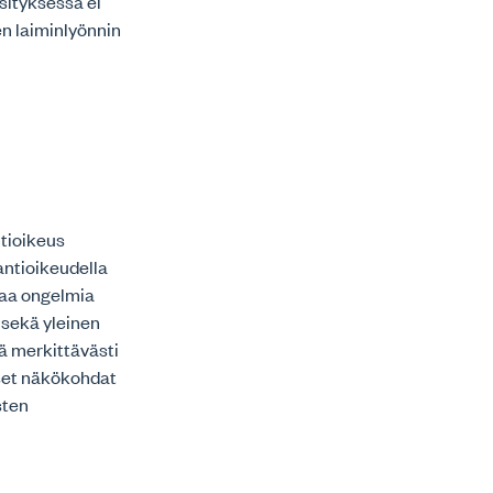
sityksessä ei
n laiminlyönnin
ntioikeus
antioikeudella
taa ongelmia
 sekä yleinen
nä merkittävästi
iset näkökohdat
sten