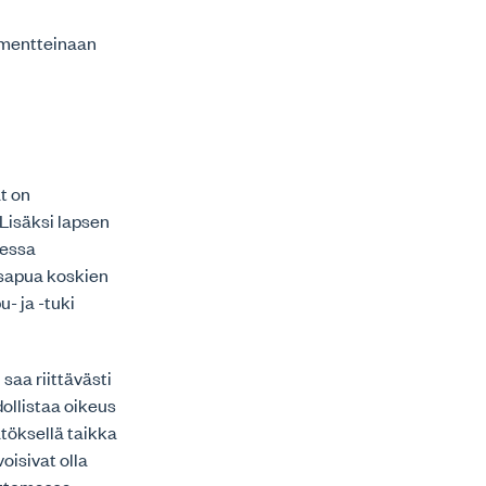
mmentteinaan
t on
 Lisäksi lapsen
eessa
sapua koskien
- ja -tuki
saa riittävästi
ollistaa oikeus
ätöksellä taikka
oisivat olla