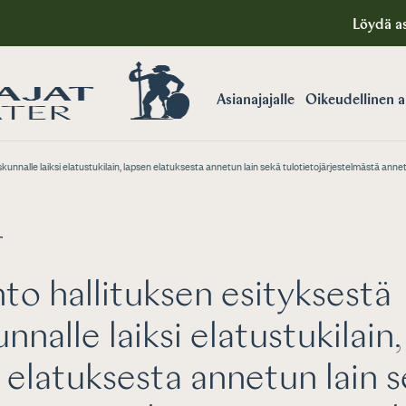
Löydä as
Asianajajalle
Oikeudellinen 
kunnalle laiksi elatustukilain, lapsen elatuksesta annetun lain sekä tulotietojärjestelmästä ann
T
to hallituksen esityksestä
nnalle laiksi elatustukilain,
 elatuksesta annetun lain 