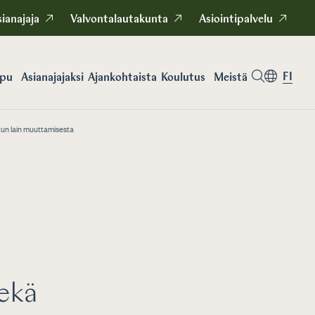
ianajaja
Valvontalautakunta
Asiointipalvelu
FI
apu
Asianajajaksi
Koulutus
Meistä
Ajankohtaista
etun lain muuttamisesta
sekä