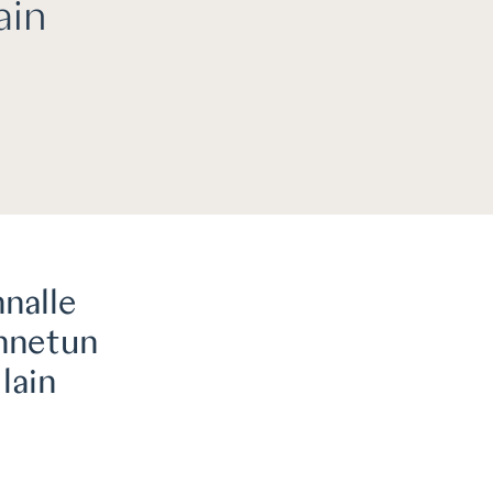
ain
nnalle
annetun
lain