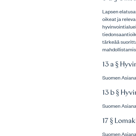
Lapsen elatusa
oikeat ja rele
hyvinvointialue
tiedonsaantioi
tärkeää suoritt
mahdollistamis
13 a § Hyv
Suomen Asianaj
13 b § Hyvi
Suomen Asianaj
17 § Lomak
Suomen Asianaj