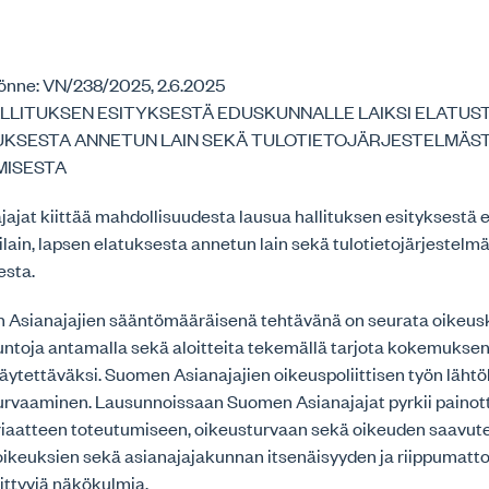
önne: VN/238/2025, 2.6.2025
LITUKSEN ESITYKSESTÄ EDUSKUNNALLE LAIKSI ELATUST
UKSESTA ANNETUN LAIN SEKÄ TULOTIETOJÄRJESTELMÄS
MISESTA
ajat kiittää mahdollisuudesta lausua hallituksen esityksestä 
kilain, lapsen elatuksesta annetun lain sekä tulotietojärjestel
esta.
Asianajajien sääntömääräisenä tehtävänä on seurata oikeus
untoja antamalla sekä aloitteita tekemällä tarjota kokemukse
äytettäväksi. Suomen Asianajajien oikeuspoliittisen työn läht
turvaaminen. Lausunnoissaan Suomen Asianajajat pyrkii paino
riaatteen toteutumiseen, oikeusturvaan sekä oikeuden saavut
soikeuksien sekä asianajajakunnan itsenäisyyden ja riippumat
ittyviä näkökulmia.