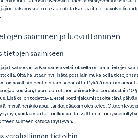
tai mitä muuta ilmoitusvelvollisuuden laiminlyönnistä seuraa. E
ajien näkemyksen mukaan oteta kantaa ilmoitusvelvollisuude
.
etojen saaminen ja luovuttaminen
s tietojen saamiseen
jat katsoo, että Kansaneläkelaitoksella on laaja tietojensaa
eella. Sitä halutaan nyt lisätä postilain mukaisella tietojensa
n tosiasiallista postinjakamisosoitetta. Pykälä saattaa aiheut
osuojaa koskien, huomioon ottaen esimerkiksi perustuslain 10 §
us. Lisäksi on todettava, ettei postinjakamisosoite tänä päivä
itä, missä henkilö asuu taikka pääosin oleskelee. Ottaen kyse
ysymys, voidaanko tarpeellisuus- tai välttämättömyysedellyty
oitteen suhteen katsoa täyttyvän.
us verohallinnon tietoihin