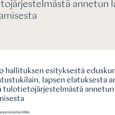
etojärjestelmästä annetun l
amisesta
o hallituksen esityksestä edusku
latustukilain, lapsen elatuksesta 
ä tulotietojärjestelmästä annetun 
isesta
veysministeriölle