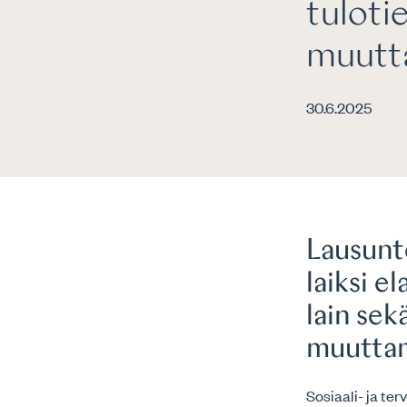
tuloti
muutt
30.6.2025
Lausunt
laiksi e
lain sek
muuttam
Sosiaali- ja ter