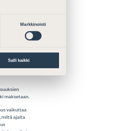
un määrän
Markkinointi
hvistaa
jolle elatusapu
sa, ellei
Salli kaikki
n esimerkiksi
savun
isuuksien
tuki maksetaan.
uus vaikuttaa
miltä ajalta
uus