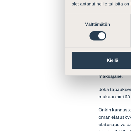
12 §:n osalta S
olet antanut heille tai joita o
Suostumuksen
13 § a Ela
Välttämätön
valinta
tarkistami
Suomen Asianaj
enenevästi mää
maksetaan, jou
Kiellä
oikeuden ratkai
elatustuen suur
maksajalle.
Joka tapauksess
mukaan siirtää 
Onkin kannustet
oman elatuskyk
elatusapu voida