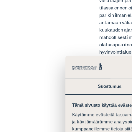
vielä laajempi
tilassa ennen o
parikin ilman e
antamaan välia
kuukauden ajan 
mahdollisesti m
elatusapua itse
hyvinvointialue
7.1 Elatust
Elatustuen hake
hoidossa kodin 
Suostumus
Uudistus vaiku
elatustukitarko
Tämä sivusto käyttää eväste
hoitamista. Su
Käytämme evästeitä tarjoama
ja kävijämäärämme analysoim
12 § Hyvin
kumppaneillemme tietoja siitä