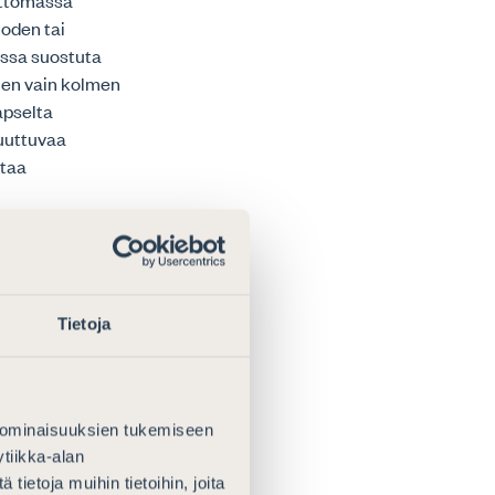
ettomassa
uoden tai
assa suostuta
uen vain kolmen
apselta
puuttuvaa
ttaa
 lapsi on
distus (11 §).
Tietoja
n asioiden
 ominaisuuksien tukemiseen
tiikka-alan
ietoja muihin tietoihin, joita