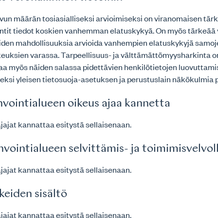
vun määrän tosiasialliseksi arvioimiseksi on viranomaisen tär
vantit tiedot koskien vanhemman elatuskykyä. On myös tärkeää
iden mahdollisuuksia arvioida vanhempien elatuskykyjä samoje
keuksien varassa. Tarpeellisuus- ja välttämättömyysharkinta o
aa myös näiden salassa pidettävien henkilötietojen luovuttam
eksi yleisen tietosuoja-asetuksen ja perustuslain näkökulmia 
invointialueen oikeus ajaa kannetta
ajat kannattaa esitystä sellaisenaan.
nvointialueen selvittämis- ja toimimisvelvol
ajat kannattaa esitystä sellaisenaan.
keiden sisältö
ajat kannattaa esitystä sellaisenaan.