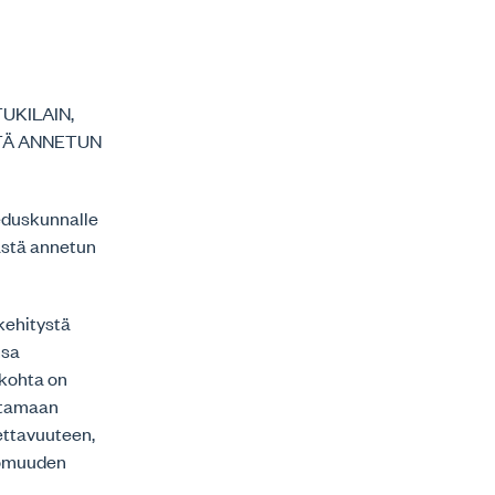
UKILAIN,
TÄ ANNETUN
eduskunnalle
mästä annetun
kehitystä
nsa
ökohta on
ttamaan
ettavuuteen,
tomuuden