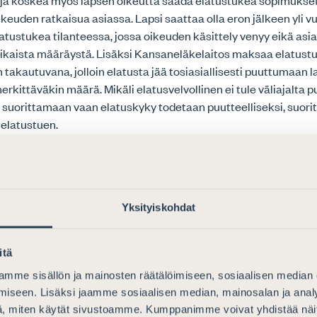
a ja koskea myös lapsen oikeutta saada elatustukea sopimuks
ikeuden ratkaisua asiassa. Lapsi saattaa olla eron jälkeen yli v
latustukea tilanteessa, jossa oikeuden käsittely venyy eikä asi
ikaista määräystä. Lisäksi Kansaneläkelaitos maksaa elatust
takautuvana, jolloin elatusta jää tosiasiallisesti puuttumaan l
erkittäväkin määrä. Mikäli elatusvelvollinen ei tule väliajalta 
 suorittamaan vaan elatuskyky todetaan puutteelliseksi, suori
 elatustuen.
ukilaki
misen mahdollistaminen hyvinvointialueelle tilanteessa, jossa
ulkopuolella kalenterikuukautta pitemmän ajan, on toivottava uu
Yksityiskohdat
ttanee myös tarpeeseen hakea lapselle edunvalvojan sijaista
ituksissa, mikä säästänee resursseja ja yksinkertaistaa lapse
itä
omen Asianajajat kannattaa esitystä.
mme sisällön ja mainosten räätälöimiseen, sosiaalisen median
iseen. Lisäksi jaamme sosiaalisen median, mainosalan ja analy
vointialueen lausunto
, miten käytät sivustoamme. Kumppanimme voivat yhdistää näitä t