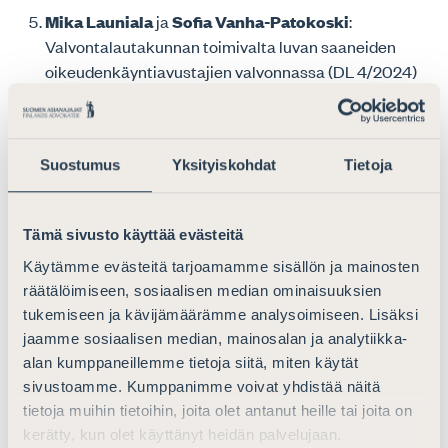
Mika Launiala
ja
Sofia Vanha-Patokoski
:
Valvontalautakunnan toimivalta luvan saaneiden
oikeudenkäyntiavustajien valvonnassa (DL 4/2024)
Jesse Collin
: Pääomalainan riskisuhde ja
yhtiöoikeuden kautta määrittyvä asema
maksunsaantijärjestyksessä ratkaisun KKO 2024:26
Suostumus
Yksityiskohdat
Tietoja
valossa (3/2024)
Artikkelit ovat luettavissa
Editan verkkopalvelussa
Tämä sivusto käyttää evästeitä
(vain tilaajille).
Käytämme evästeitä tarjoamamme sisällön ja mainosten
räätälöimiseen, sosiaalisen median ominaisuuksien
tukemiseen ja kävijämäärämme analysoimiseen. Lisäksi
Lisätietoja:
jaamme sosiaalisen median, mainosalan ja analytiikka-
alan kumppaneillemme tietoja siitä, miten käytät
sivustoamme. Kumppanimme voivat yhdistää näitä
tietoja muihin tietoihin, joita olet antanut heille tai joita on
Toni Malminen
kerätty, kun olet käyttänyt heidän palvelujaan.