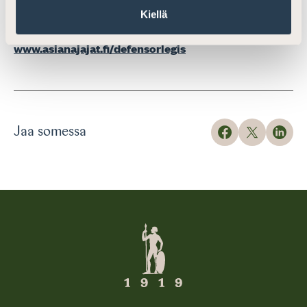
Kiellä
neljä kertaa vuodessa.
www.asianajajat.fi/defensorlegis
Jaa somessa