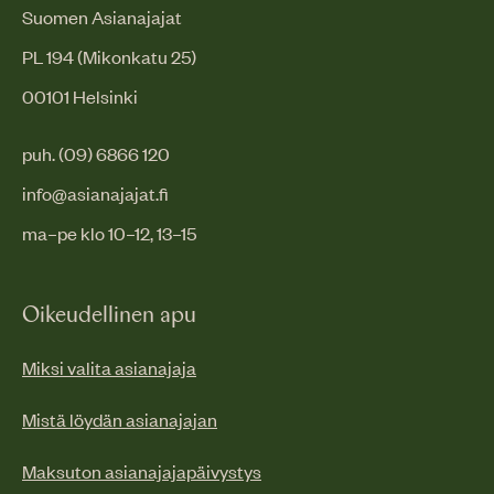
Suomen Asianajajat
PL 194 (Mikonkatu 25)
00101 Helsinki
puh. (09) 6866 120
info@asianajajat.fi
ma–pe klo 10–12, 13–15
Oikeudellinen apu
Miksi valita asianajaja
Mistä löydän asianajajan
Maksuton asianajajapäivystys