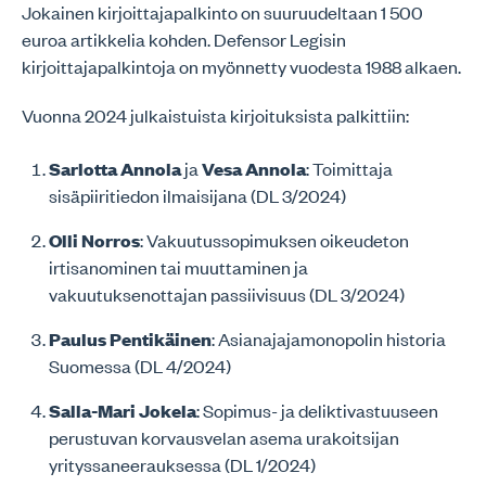
Jokainen kirjoittajapalkinto on suuruudeltaan 1 500
euroa artikkelia kohden. Defensor Legisin
kirjoittajapalkintoja on myönnetty vuodesta 1988 alkaen.
Vuonna 2024 julkaistuista kirjoituksista palkittiin:
Sarlotta Annola
ja
Vesa Annola
: Toimittaja
sisäpiiritiedon ilmaisijana (DL 3/2024)
Olli Norros
: Vakuutussopimuksen oikeudeton
irtisanominen tai muuttaminen ja
vakuutuksenottajan passiivisuus (DL 3/2024)
Paulus Pentikäinen
: Asianajajamonopolin historia
Suomessa (DL 4/2024)
Salla-Mari Jokela
: Sopimus- ja deliktivastuuseen
perustuvan korvausvelan asema urakoitsijan
yrityssaneerauksessa (DL 1/2024)