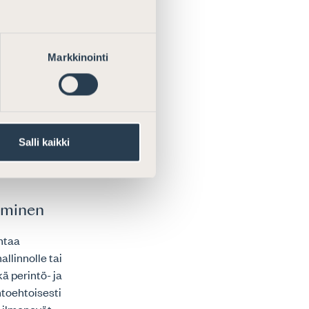
ista.
Markkinointi
ksinkertaisen
Salli kaikki
ro
täminen
ntaa
llinnolle tai
ä perintö- ja
htoehtoisesti