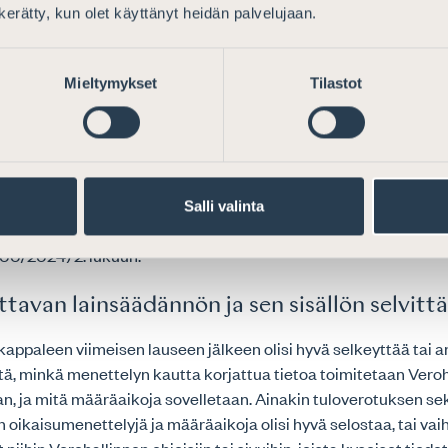
 ja nettisivuilla, joilla käsitellään ulkomailta Suomeen muuttam
n kerätty, kun olet käyttänyt heidän palvelujaan.
kohtaiset kommentit
Mieltymykset
Tilastot
pimusten vaikutus
ssa olisi hyvä joko avata verosopimusten asuinvaltio- ja
aatetta ja/tai viitata Verohallinnon ohjeen ”Kansainvälisen ka
Salli valinta
staminen luonnollisten henkilöiden verotuksessa” (Diaarinume
00/2024) 2. lukuun.
ettavan lainsäädännön ja sen sisällön selvit
ppaleen viimeisen lauseen jälkeen olisi hyvä selkeyttää tai a
tä, minkä menettelyn kautta korjattua tietoa toimitetaan Veroha
n, ja mitä määräaikoja sovelletaan. Ainakin tuloverotuksen sek
 oikaisumenettelyjä ja määräaikoja olisi hyvä selostaa, tai vai