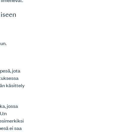
ot ilmenevät.
liseen
uun.
pesä, jota
otuksessa
än käsittely
ka, jossa
EU:n
a esimerkiksi
pesä ei saa