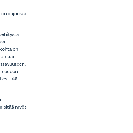
non ohjeeksi
kehitystä
nsa
ökohta on
ttamaan
ettavuuteen,
tomuuden
 esittää
a
n pitää myös
.