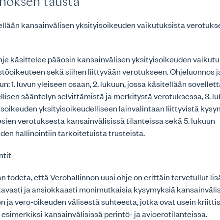
noksen tausta
ellään kansainvälisen yksityisoikeuden vaikutuksista verotuk
je käsittelee pääosin kansainvälisen yksityisoikeuden vaiku
stöoikeuteen sekä siihen liittyvään verotukseen. Ohjeluonnos 
n: 1. luvun yleiseen osaan, 2. lukuun, jossa käsitellään sovellet
llisen sääntelyn selvittämistä ja merkitystä verotuksessa, 3. l
soikeuden yksityisoikeudelliseen lainvalintaan liittyvistä kysy
sien verotuksesta kansainvälisissä tilanteissa sekä 5. lukuun
en hallinointiin tarkoitetuista trusteista.
tit
n todeta, että Verohallinnon uusi ohje on erittäin tervetullut li
ttavasti ja ansiokkaasti monimutkaisia kysymyksiä kansainväli
n ja vero-oikeuden välisestä suhteesta, jotka ovat usein kriitti
e esimerkiksi kansainvälisissä perintö- ja avioerotilanteissa.