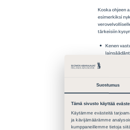
Koska ohjeen ai
esimerkiksi nyky
verovelvollisel
tärkeisiin kys
Kenen vastu
lainsäädänt
Milloin ja m
Milloin ja m
oikaisua? M
Suostumus
Todennäköisest
Tämä sivusto käyttää eväste
ohjeessa käsit
5 käsitellyt tr
Käytämme evästeitä tarjoama
ulkomainen edu
ja kävijämäärämme analysoim
julkaisisi ohje
kumppaneillemme tietoja siitä