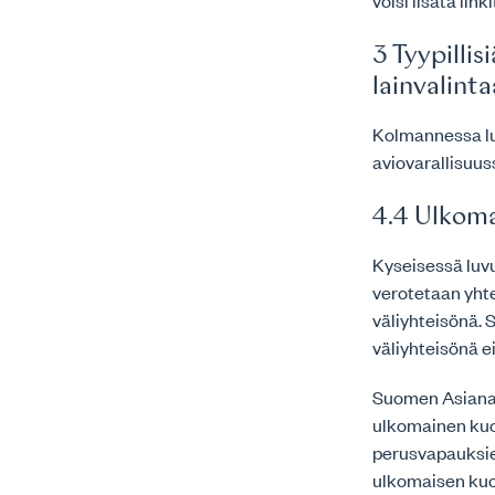
voisi lisätä link
3 Tyypilli
lainvalinta
Kolmannessa lu
aviovarallisuus
4.4 Ulkoma
Kyseisessä luvu
verotetaan yht
väliyhteisönä.
väliyhteisönä ei
Suomen Asianaj
ulkomainen kuol
perusvapauksien 
ulkomaisen kuol