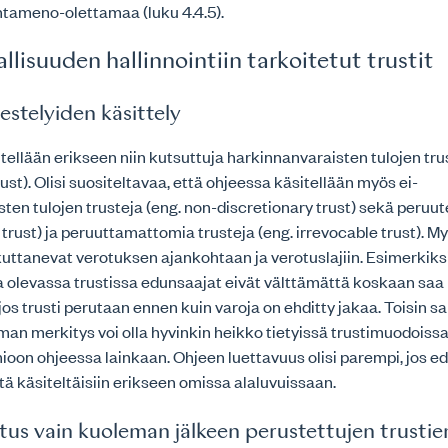
ntameno-olettamaa (luku 4.4.5).
llisuuden hallinnointiin tarkoitetut trustit
rjestelyiden käsittely
itellään erikseen niin kutsuttuja harkinnanvaraisten tulojen tru
ust). Olisi suositeltavaa, että ohjeessa käsitellään myös ei-
ten tulojen trusteja (eng. non-discretionary trust) sekä peruut
 trust) ja peruuttamattomia trusteja (eng. irrevocable trust). 
ikuttanevat verotuksen ajankohtaan ja verotuslajiin. Esimerkiks
a olevassa trustissa edunsaajat eivät välttämättä koskaan saa
 jos trusti perutaan ennen kuin varoja on ehditty jakaa. Toisin s
n merkitys voi olla hyvinkin heikko tietyissä trustimuodoissa, 
ioon ohjeessa lainkaan. Ohjeen luettavuus olisi parempi, jos ed
itä käsiteltäisiin erikseen omissa alaluvuissaan.
tus vain kuoleman jälkeen perustettujen trustie