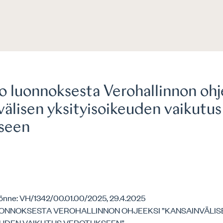
o luonnoksesta Verohallinnon ohj
välisen yksityisoikeuden vaikutus
seen
nne: VH/1342/00.01.00/2025, 29.4.2025
ONNOKSESTA VEROHALLINNON OHJEEKSI ”KANSAINVÄLIS
EUDEN VAIKUTUS VEROTUKSEEN”