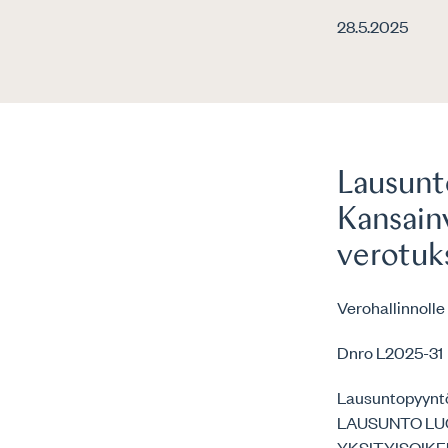
28.5.2025
Lausunt
Kansain
verotuk
Verohallinnolle
Dnro L2025-31
Lausuntopyyntö
LAUSUNTO LU
YKSITYISOIK