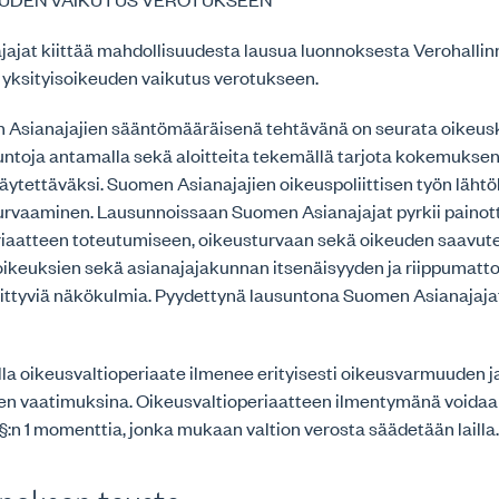
ajat kiittää mahdollisuudesta lausua luonnoksesta Verohallin
 yksityisoikeuden vaikutus verotukseen.
Asianajajien sääntömääräisenä tehtävänä on seurata oikeus
untoja antamalla sekä aloitteita tekemällä tarjota kokemukse
äytettäväksi. Suomen Asianajajien oikeuspoliittisen työn läht
turvaaminen. Lausunnoissaan Suomen Asianajajat pyrkii paino
riaatteen toteutumiseen, oikeusturvaan sekä oikeuden saavut
soikeuksien sekä asianajajakunnan itsenäisyyden ja riippumat
iittyviä näkökulmia. Pyydettynä lausuntona Suomen Asianajajat
la oikeusvaltioperiaate ilmenee erityisesti oikeusvarmuuden j
n vaatimuksina. Oikeusvaltioperiaatteen ilmentymänä voidaa
 §:n 1 momenttia, jonka mukaan valtion verosta säädetään lailla