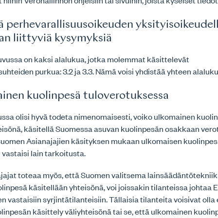
it niihin Verohallinnon ohjeisiin tai sivuihin, joista kyseiset tied
siä perhevarallisuusoikeuden yksityisoikeudel
an liittyviä kysymyksiä
vussa on kaksi alalukua, jotka molemmat käsittelevät
suhteiden purkua: 3.2 ja 3.3. Nämä voisi yhdistää yhteen alaluk
inen kuolinpesä tuloverotuksessa
ssa olisi hyvä todeta nimenomaisesti, voiko ulkomainen kuolin
eisönä, käsitellä Suomessa asuvan kuolinpesän osakkaan ver
 Suomen Asianajajien käsityksen mukaan ulkomaisen kuolinpes
 vastaisi lain tarkoitusta.
ajat toteaa myös, että Suomen valitsema lainsäädäntötekniik
inpesä käsitellään yhteisönä, voi joissakin tilanteissa johtaa 
vastaisiin syrjintätilanteisiin. Tällaisia tilanteita voisivat oll
inpesän käsittely väliyhteisönä tai se, että ulkomainen kuolin