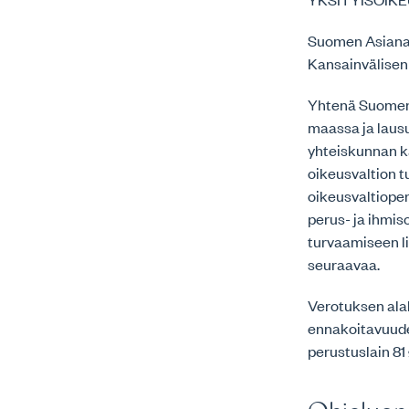
Suomen Asianaj
Kansainvälisen
Yhtenä Suomen 
maassa ja laus
yhteiskunnan k
oikeusvaltion 
oikeusvaltiope
perus- ja ihmi
turvaamiseen l
seuraavaa.
Verotuksen alal
ennakoitavuude
perustuslain 81