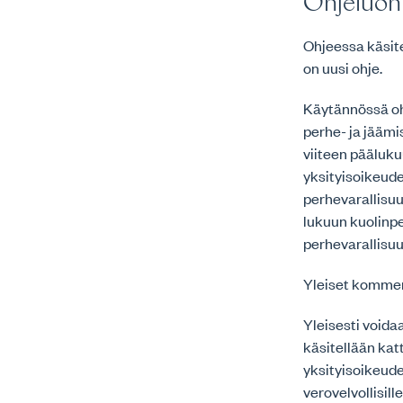
Ohjeluon
Ohjeessa käsit
on uusi ohje.
Käytännössä oh
perhe- ja jäämi
viiteen päälukuu
yksityisoikeude
perhevarallisuu
lukuun kuolinpe
perhevarallisuud
Yleiset kommen
Yleisesti voidaa
käsitellään ka
yksityisoikeude
verovelvollisill