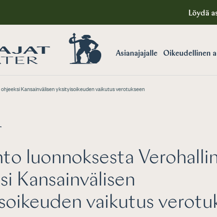
Löydä as
Asianajajalle
Oikeudellinen 
ohjeeksi Kansainvälisen yksityisoikeuden vaikutus verotukseen
T
to luonnoksesta Verohalli
si Kansainvälisen
isoikeuden vaikutus verot