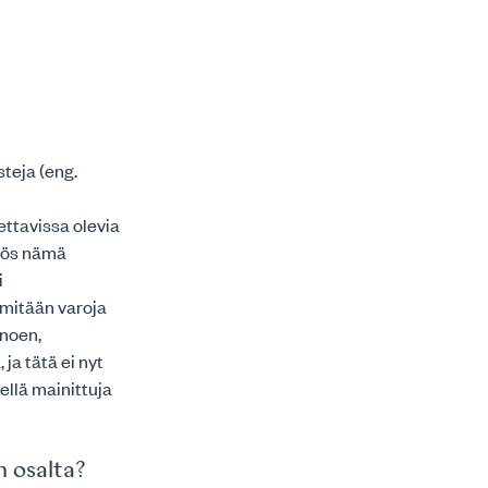
steja (eng.
ettavissa olevia
Myös nämä
i
 mitään varoja
anoen,
ja tätä ei nyt
ellä mainittuja
n osalta?