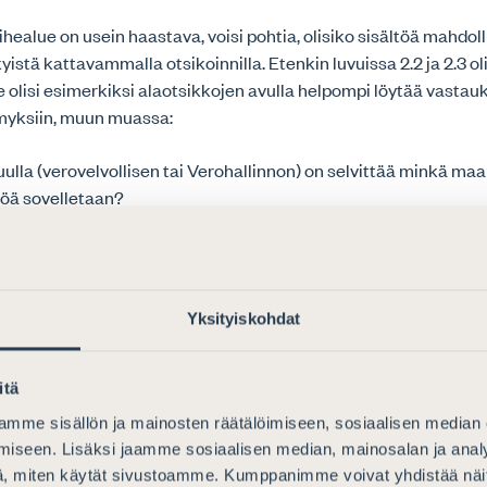
healue on usein haastava, voisi pohtia, olisiko sisältöä mahdol
istä kattavammalla otsikoinnilla. Etenkin luvuissa 2.2 ja 2.3 oli
le olisi esimerkiksi alaotsikkojen avulla helpompi löytää vastau
ymyksiin, muun muassa:
ulla (verovelvollisen tai Verohallinnon) on selvittää minkä ma
öä sovelletaan?
iten verovelvollisen tulee toimittaa selvitys sovellettavasta l
iten verovelvollisen tulee toimittaa täydentävää tietoa tai vaat
itkä ovat määräajat?
Yksityiskohdat
i myös monien muiden kuin suomen- ja ruotsinkielisten on tar
itä
eltyyn, koska ohjeen teema on korostetun kansainvälinen. Esim
ustit tulevat Suomessa käytännössä vastaan sitä kautta, että tru
mme sisällön ja mainosten räätälöimiseen, sosiaalisen median
nsaaja muuttaa Suomeen. Suomen Asianajajat ehdottaa, että 
iseen. Lisäksi jaamme sosiaalisen median, mainosalan ja analy
en myös englanniksi ja nostaisi ohjeessa mainittuja teemoja myö
, miten käytät sivustoamme. Kumppanimme voivat yhdistää näitä t