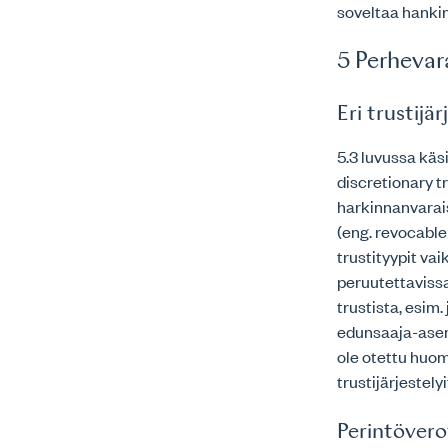
soveltaa hanki
5 Perhevara
Eri trustijä
5.3 luvussa käs
discretionary tr
harkinnanvarais
(eng. revocable
trustityypit va
peruutettaviss
trustista, esim.
edunsaaja-asema
ole otettu huom
trustijärjestely
Perintövero