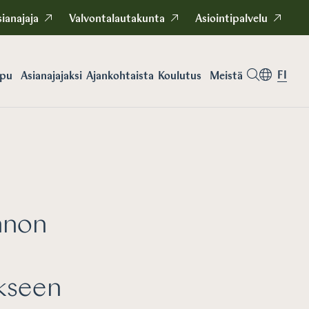
ianajaja
Valvontalautakunta
Asiointipalvelu
FI
apu
Asianajajaksi
Koulutus
Meistä
Ajankohtaista
nnon
ukseen