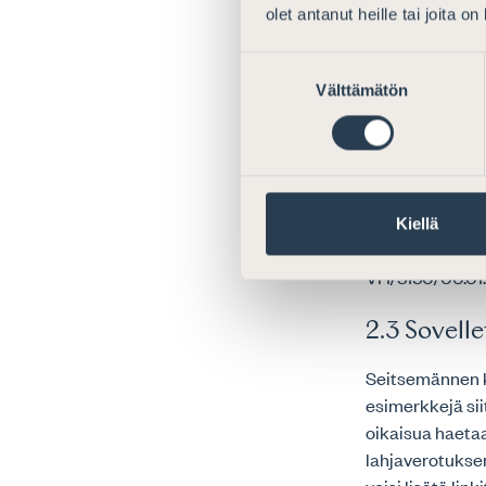
muissa ohjeissa
olet antanut heille tai joita o
Suostumuksen
Yksityis
Välttämätön
valinta
1.6 Veroso
Kyseisessä luvu
lähdevaltioperi
Kiellä
verotuksen poi
VH/5150/00.01.
2.3 Sovell
Seitsemännen ka
esimerkkejä sii
oikaisua haetaa
lahjaverotuksen