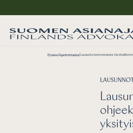
/
/
Lausunto luonnoksesta Verohallinnon 
Etusivu
Ajankohtaista
LAUSUNNO
Lausun
ohjeek
yksity