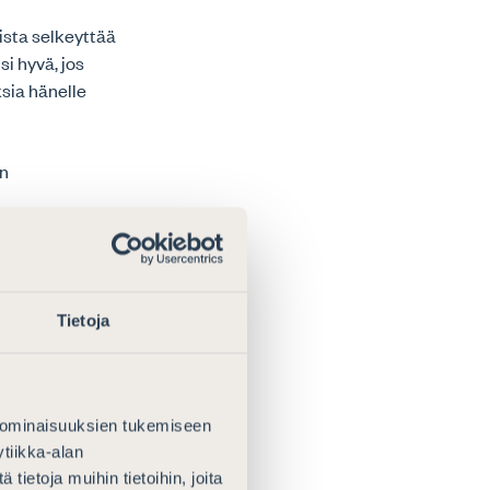
lista selkeyttää
si hyvä, jos
ksia hänelle
an
ainsäädännöstä?
ia verotuksen
Tietoja
peen tutustua
erkiksi luvussa
stin
 ominaisuuksien tukemiseen
Verohallinto
tiikka-alan
s sellaisissa
ietoja muihin tietoihin, joita