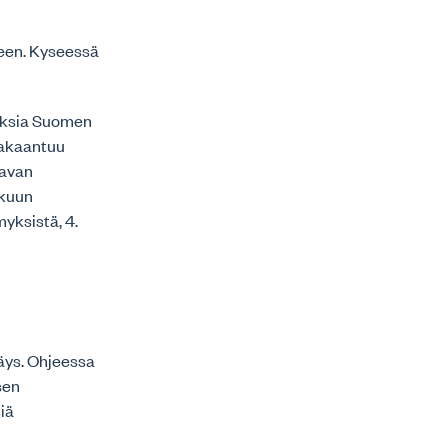
seen. Kyseessä
tuksia Suomen
jakaantuu
tavan
ukuun
myksistä, 4.
säys. Ohjeessa
sen
siä