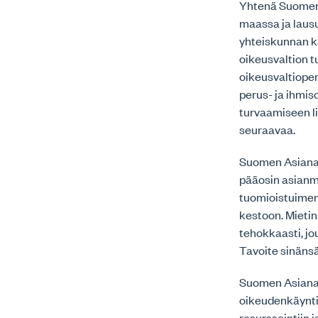
Yhtenä Suomen 
maassa ja laus
yhteiskunnan k
oikeusvaltion 
oikeusvaltiope
perus- ja ihmi
turvaamiseen l
seuraavaa.
Suomen Asianaj
pääosin asianmu
tuomioistuimen
kestoon. Mietin
tehokkaasti, jou
Tavoite sinänsä
Suomen Asianaja
oikeudenkäyntik
resurssointiin 