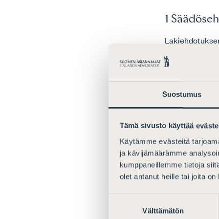
1 Säädöseh
Lakiehdotuksen 
pienriitamenett
on kuultava en
Suomen Asianaja
Suostumus
riitaprosessiss
siirtymisessä o
merkittävää vah
Tämä sivusto käyttää eväste
Jos vuokralain
Käytämme evästeitä tarjoama
tällaiset vuokr
ja kävijämäärämme analysoim
vuokrariitaa, ko
kumppaneillemme tietoja siitä
taloudellinen m
olet antanut heille tai joita o
epätoivottavaa,
sitä, että vuok
Suostumuksen
vaatimukset ja 
Välttämätön
valinta