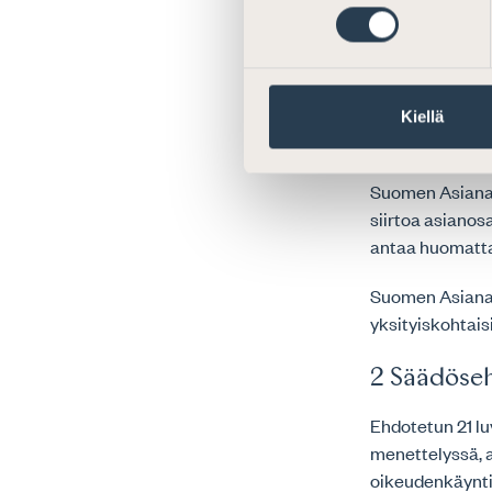
suostumaan merk
osaamista tai j
käyttö johtaisi 
saavutettavaan 
siirtämisen kyn
Kiellä
siihen aihetta.
Suomen Asianaja
siirtoa asianos
antaa huomatta
Suomen Asianaj
yksityiskohtais
2 Säädöseh
Ehdotetun 21 lu
menettelyssä, 
oikeudenkäyntik