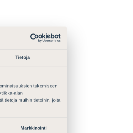
a. Asianosaisia
a
Tietoja
nettelyyn
 aiheuttaa
messa on paljon.
sa vahinkoa,
 ominaisuuksien tukemiseen
hoitamaan
tiikka-alan
riidan
ietoja muihin tietoihin, joita
ttava. On
yttää hyväkseen
lä perustellut
kranantajat
Markkinointi