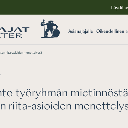
Löydä as
Asianajajalle
Oikeudellinen 
en riita-asioiden menettelystä
T
nto työryhmän mietinnöst
n riita-asioiden menettely