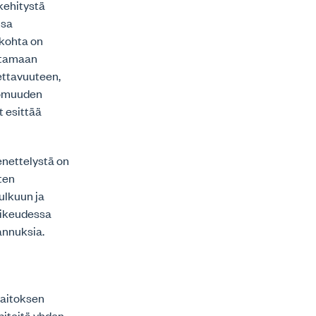
kehitystä
nsa
ökohta on
ttamaan
ettavuuteen,
tomuuden
 esittää
enettelystä on
uten
ulkuun ja
äoikeudessa
tannuksia.
laitoksen
npiteitä yhden