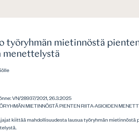
o työryhmän mietinnöstä pienten 
n menettelystä
iölle
önne: VN/28937/2021, 26.3.2025
ÖRYHMÄN MIETINNÖSTÄ PIENTEN RIITA-ASIOIDEN MENET
ajat kiittää mahdollisuudesta lausua työryhmän mietinnöstä pi
telystä.