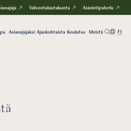
ianajaja
Valvontalautakunta
Asiointipalvelu
FI
apu
Asianajajaksi
Koulutus
Meistä
Ajankohtaista
ä
stä