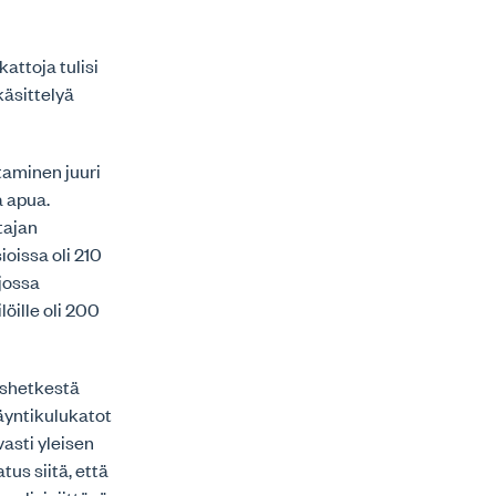
ttoja tulisi
äsittelyä
aminen juuri
a apua.
tajan
oissa oli 210
 jossa
öille oli 200
ushetkestä
äyntikulukatot
asti yleisen
us siitä, että