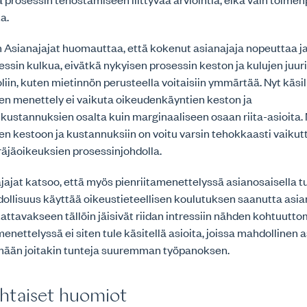
ta.
 Asianajajat huomauttaa, että kokenut asianajaja nopeuttaa j
essin kulkua, eivätkä nykyisen prosessin keston ja kulujen juuris
oliin, kuten mietinnön perusteella voitaisiin ymmärtää. Nyt käsil
den menettely ei vaikuta oikeudenkäyntien keston ja
kustannuksien osalta kuin marginaaliseen osaan riita-asioita.
den kestoon ja kustannuksiin on voitu varsin tehokkaasti vaikutt
räjäoikeuksien prosessinjohdolla.
jat katsoo, että myös pienriitamenettelyssä asianosaisella tu
ollisuus käyttää oikeustieteellisen koulutuksen saanutta asia
attavakseen tällöin jäisivät riidan intressiin nähden kohtuutt
menettelyssä ei siten tule käsitellä asioita, joissa mahdollinen
ämään joitakin tunteja suuremman työpanoksen.
htaiset huomiot