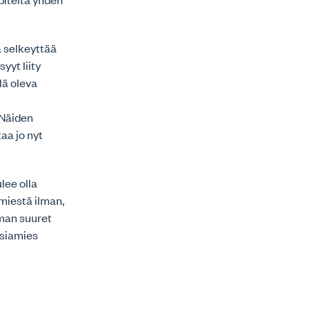
a selkeyttää
yyt liity
lä oleva
 Näiden
aa jo nyt
lee olla
miestä ilman,
oman suuret
 asiamies