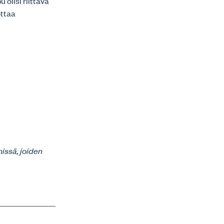
olisi riittävä
ottaa
issä, joiden