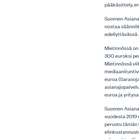
pääkäsittely, e
Suomen Asianaj
nostaa säännök
edellyttävässä 
Mietinnössä on
300 euroksi peru
Mietinnössä vi
mediaanituntive
euroa (Sarasoja
asianajopalvelu
euroa ja yritys
Suomen Asianaj
vuodesta 2019 
perustu tämän h
elinkustannust