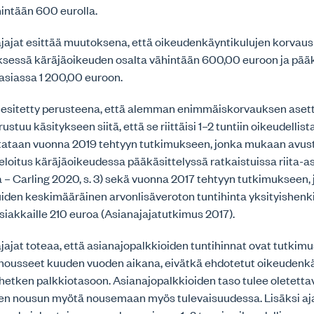
nintään 600 eurolla.
ajat esittää muutoksena, että oikeudenkäyntikulujen korvauska
sessä käräjäoikeuden osalta vähintään 600,00 euroon ja pääk
asiassa 1 200,00 euroon.
 esitetty perusteena, että alemman enimmäiskorvauksen asett
stuu käsitykseen siitä, että se riittäisi 1–2 tuntiin oikeudellist
itataan vuonna 2019 tehtyyn tutkimukseen, jonka mukaan avus
loitus käräjäoikeudessa pääkäsittelyssä ratkaistuissa riita-asi
 – Carling 2020, s. 3) sekä vuonna 2017 tehtyyn tutkimukseen,
iden keskimääräinen arvonlisäveroton tuntihinta yksityishenkil
asiakkaille 210 euroa (Asianajajatutkimus 2017).
ajat toteaa, että asianajopalkkioiden tuntihinnat ovat tutkim
nousseet kuuden vuoden aikana, eivätkä ehdotetut oikeudenk
etken palkkiotasoon. Asianajopalkkioiden taso tulee oletettav
en nousun myötä nousemaan myös tulevaisuudessa. Lisäksi ajat