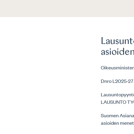
Lausunt
asioide
Oikeusminister
Dnro L2025-27
Lausuntopyynt
LAUSUNTO TY
Suomen Asianaj
asioiden menet