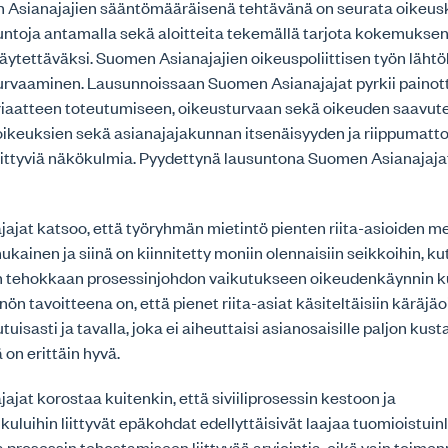
Asianajajien sääntömääräisenä tehtävänä on seurata oikeus
untoja antamalla sekä aloitteita tekemällä tarjota kokemukse
äytettäväksi. Suomen Asianajajien oikeuspoliittisen työn läht
turvaaminen. Lausunnoissaan Suomen Asianajajat pyrkii paino
riaatteen toteutumiseen, oikeusturvaan sekä oikeuden saavut
soikeuksien sekä asianajajakunnan itsenäisyyden ja riippumat
iittyviä näkökulmia. Pyydettynä lausuntona Suomen Asianajajat
ajat katsoo, että työryhmän mietintö pienten riita-asioiden m
kainen ja siinä on kiinnitetty moniin olennaisiin seikkoihin, k
 tehokkaan prosessinjohdon vaikutukseen oikeudenkäynnin k
nön tavoitteena on, että pienet riita-asiat käsiteltäisiin käräj
tuisasti ja tavalla, joka ei aiheuttaisi asianosaisille paljon kus
 on erittäin hyvä.
jat korostaa kuitenkin, että siviiliprosessin kestoon ja
uluihin liittyvät epäkohdat edellyttäisivät laajaa tuomioistuin
ja prosessin tehostamiseen liittyvää arviointia, eikä vain toime