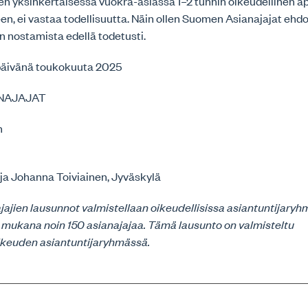
en yksinkertaisessa vuokra-asiassa 1–2 tunnin oikeudellinen apu 
en, ei vastaa todellisuutta. Näin ollen Suomen Asianajajat ehd
 nostamista edellä todetusti.
 päivänä toukokuuta 2025
NAJAJAT
n
ja Johanna Toiviainen, Jyväskylä
jien lausunnot valmistellaan oikeudellisissa asiantuntijaryhm
 mukana noin 150 asianajajaa. Tämä lausunto on valmisteltu
oikeuden asiantuntijaryhmässä.