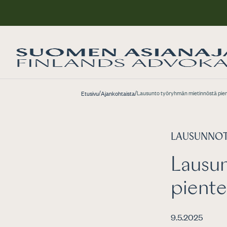
/
/
Lausunto työryhmän mietinnöstä pient
Etusivu
Ajankohtaista
LAUSUNNO
Lausu
piente
9.5.2025