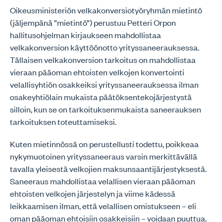
Oikeusministeriön velkakonversiotyöryhmän mietintö
(jäljempänä ”mietintö”) perustuu Petteri Orpon
hallitusohjelman kirjaukseen mahdollistaa
velkakonversion käyttöönotto yrityssaneerauksessa.
Tällaisen velkakonversion tarkoitus on mahdollistaa
vieraan pääoman ehtoisten velkojen konvertointi
velallisyhtiön osakkeiksi yrityssaneerauksessa ilman
osakeyhtiölain mukaista päätöksentekojärjestystä
silloin, kun se on tarkoituksenmukaista saneerauksen
tarkoituksen toteuttamiseksi.
Kuten mietinnössä on perustellusti todettu, poikkeaa
nykymuotoinen yrityssaneeraus varsin merkittävällä
tavalla yleisestä velkojien maksunsaantijärjestyksestä.
Saneeraus mahdollistaa velallisen vieraan pääoman
ehtoisten velkojen järjestelyn ja viime kädessä
leikkaamisen ilman, että velallisen omistukseen – eli
oman pääoman ehtoisiin osakkeisiin – voidaan puuttua.