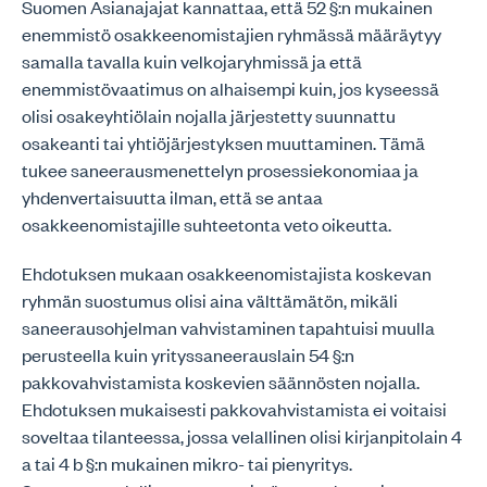
Suomen Asianajajat kannattaa, että 52 §:n mukainen
enemmistö osakkeenomistajien ryhmässä määräytyy
samalla tavalla kuin velkojaryhmissä ja että
enemmistövaatimus on alhaisempi kuin, jos kyseessä
olisi osakeyhtiölain nojalla järjestetty suunnattu
osakeanti tai yhtiöjärjestyksen muuttaminen. Tämä
tukee saneerausmenettelyn prosessiekonomiaa ja
yhdenvertaisuutta ilman, että se antaa
osakkeenomistajille suhteetonta veto oikeutta.
Ehdotuksen mukaan osakkeenomistajista koskevan
ryhmän suostumus olisi aina välttämätön, mikäli
saneerausohjelman vahvistaminen tapahtuisi muulla
perusteella kuin yrityssaneerauslain 54 §:n
pakkovahvistamista koskevien säännösten nojalla.
Ehdotuksen mukaisesti pakkovahvistamista ei voitaisi
soveltaa tilanteessa, jossa velallinen olisi kirjanpitolain 4
a tai 4 b §:n mukainen mikro- tai pienyritys.