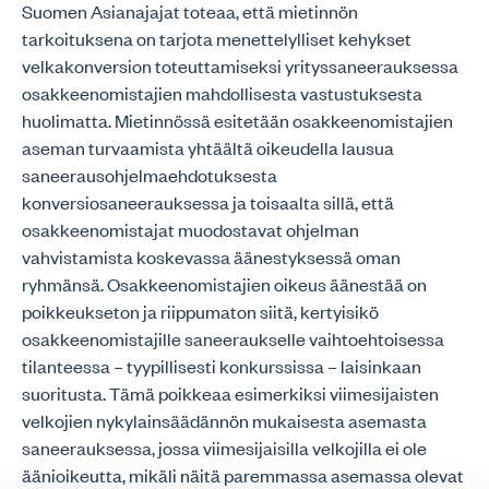
Suomen Asianajajat toteaa, että mietinnön
tarkoituksena on tarjota menettelylliset kehykset
velkakonversion toteuttamiseksi yrityssaneerauksessa
osakkeenomistajien mahdollisesta vastustuksesta
huolimatta. Mietinnössä esitetään osakkeenomistajien
aseman turvaamista yhtäältä oikeudella lausua
saneerausohjelmaehdotuksesta
konversiosaneerauksessa ja toisaalta sillä, että
osakkeenomistajat muodostavat ohjelman
vahvistamista koskevassa äänestyksessä oman
ryhmänsä. Osakkeenomistajien oikeus äänestää on
poikkeukseton ja riippumaton siitä, kertyisikö
osakkeenomistajille saneeraukselle vaihtoehtoisessa
tilanteessa – tyypillisesti konkurssissa – laisinkaan
suoritusta. Tämä poikkeaa esimerkiksi viimesijaisten
velkojien nykylainsäädännön mukaisesta asemasta
saneerauksessa, jossa viimesijaisilla velkojilla ei ole
äänioikeutta, mikäli näitä paremmassa asemassa olevat