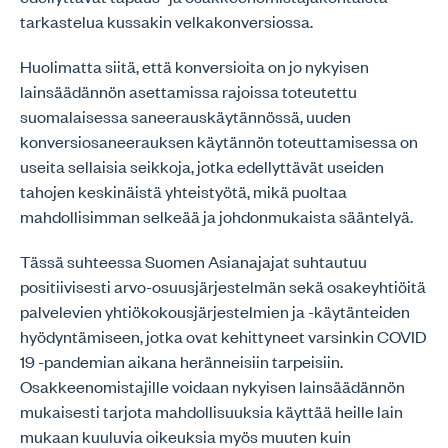
tarkastelua kussakin velkakonversiossa.
Huolimatta siitä, että konversioita on jo nykyisen
lainsäädännön asettamissa rajoissa toteutettu
suomalaisessa saneerauskäytännössä, uuden
konversiosaneerauksen käytännön toteuttamisessa on
useita sellaisia seikkoja, jotka edellyttävät useiden
tahojen keskinäistä yhteistyötä, mikä puoltaa
mahdollisimman selkeää ja johdonmukaista sääntelyä.
Tässä suhteessa Suomen Asianajajat suhtautuu
positiivisesti arvo-osuusjärjestelmän sekä osakeyhtiöitä
palvelevien yhtiökokousjärjestelmien ja -käytänteiden
hyödyntämiseen, jotka ovat kehittyneet varsinkin COVID
19 -pandemian aikana heränneisiin tarpeisiin.
Osakkeenomistajille voidaan nykyisen lainsäädännön
mukaisesti tarjota mahdollisuuksia käyttää heille lain
mukaan kuuluvia oikeuksia myös muuten kuin