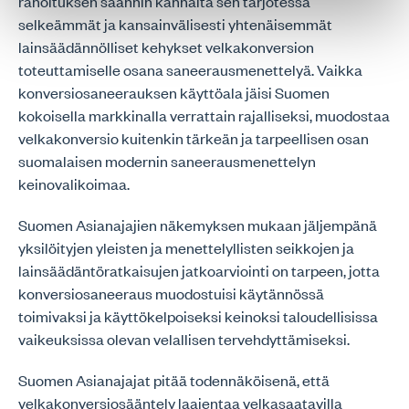
rahoituksen saannin kannalta sen tarjotessa
selkeämmät ja kansainvälisesti yhtenäisemmät
lainsäädännölliset kehykset velkakonversion
toteuttamiselle osana saneerausmenettelyä. Vaikka
konversiosaneerauksen käyttöala jäisi Suomen
kokoisella markkinalla verrattain rajalliseksi, muodostaa
velkakonversio kuitenkin tärkeän ja tarpeellisen osan
suomalaisen modernin saneerausmenettelyn
keinovalikoimaa.
Suomen Asianajajien näkemyksen mukaan jäljempänä
yksilöityjen yleisten ja menettelyllisten seikkojen ja
lainsäädäntöratkaisujen jatkoarviointi on tarpeen, jotta
konversiosaneeraus muodostuisi käytännössä
toimivaksi ja käyttökelpoiseksi keinoksi taloudellisissa
vaikeuksissa olevan velallisen tervehdyttämiseksi.
Suomen Asianajajat pitää todennäköisenä, että
velkakonversiosääntely laajentaa velkasaatavilla