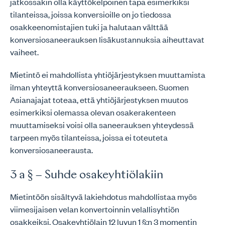
jatkossakin olla käyttökelpoinen tapa esimerkiksi
tilanteissa, joissa konversioille on jo tiedossa
osakkeenomistajien tuki ja halutaan välttää
konversiosaneerauksen lisäkustannuksia aiheuttavat
vaiheet.
Mietintö ei mahdollista yhtiöjärjestyksen muuttamista
ilman yhteyttä konversiosaneeraukseen. Suomen
Asianajajat toteaa, että yhtiöjärjestyksen muutos
esimerkiksi olemassa olevan osakerakenteen
muuttamiseksi voisi olla saneerauksen yhteydessä
tarpeen myös tilanteissa, joissa ei toteuteta
konversiosaneerausta.
3 a § – Suhde osakeyhtiölakiin
Mietintöön sisältyvä lakiehdotus mahdollistaa myös
viimesijaisen velan konvertoinnin velallisyhtiön
osakkeiksi. Osakeyhtiölain 12 luvun 1 §:n 3 momentin