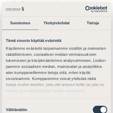
velkojat eivät saa täyttä suoritusta.
Osakkeenomistajien ehdoton äänioikeus voi – olettaen
heidän vastustavan konversiosaneerausta – johtaa
Suostumus
Yksityiskohdat
Tietoja
siihen, että yrityssaneerauslain 54 §:n mukainen
pakkovahvistaminen muodostuu pääasialliseksi
konversiosaneerausohjelman vahvistamisperusteeksi.
Tämä sivusto käyttää evästeitä
Kun mietinnön perusteella pakkovahvistaminen ei olisi
Käytämme evästeitä tarjoamamme sisällön ja mainosten
mahdollista velallisen ollessa kirjanpitolain 4 a tai b §:ssä
räätälöimiseen, sosiaalisen median ominaisuuksien
tarkoitettu mikro- tai pienyritys, voi tämä osaltaan
tukemiseen ja kävijämäärämme analysoimiseen. Lisäksi
rajoittaa konversiosaneerauksen soveltamisalaa ja siten
jaamme sosiaalisen median, mainosalan ja analytiikka-
koko ehdotuksen vaikuttavuutta.
alan kumppaneillemme tietoja siitä, miten käytät
sivustoamme. Kumppanimme voivat yhdistää näitä
Suomen Asianajat huomauttaa, että mietinnön mukaan
tietoja muihin tietoihin, joita olet antanut heille tai joita on
yrityssaneerausmenettelyjä on vuosittain noin 400–
kerätty, kun olet käyttänyt heidän palvelujaan.
500. Suhteutettuna osakeyhtiöiden
kokonaislukumäärään, yrityssaneerausmenettely ja sen
Suostumuksen
vaikutukset kohdistuvat vain murto-osaan yrityksistä.
Välttämätön
valinta