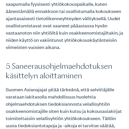
saapumalla fyysisesti yhtiökokouspaikalle, kuten
äänestämällä ennakkoon tai osallistumalla kokoukseen
ajantasaisesti tietoliikenneyhteyden välityksellä. Uudet
osallistumistavat ovat saaneet pääasiassa hyvän
vastaanoton niin yhtiöiltä kuin osakkeenomistajiltakin, ja
niiden käyttö on vakiintunut yhtiökokouskäytänteisiin
viimeisten vuosien aikana.
5 Saneerausohjelmaehdotuksen
käsittelyn aloittaminen
Suomen Asianajajat pitää tärkeänä, että selvittäjälle
varataan lakitasolla mahdollisuus huolehtia
ohjelmaehdotuksen tiedoksiannosta velallisyhtiön
osakkeenomistajille siten kuin kutsu ja kokousasiakirjat
toimitettaisiin velallisyhtiön yhtiökokoukseen. Tällöin
uusia tiedoksiantotapoja ja -aikoja ei tarvitse säätää,