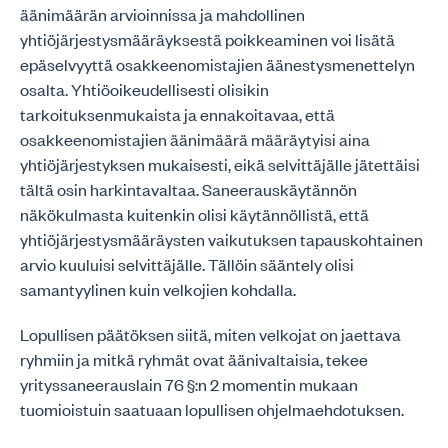
äänimäärän arvioinnissa ja mahdollinen
yhtiöjärjestysmääräyksestä poikkeaminen voi lisätä
epäselvyyttä osakkeenomistajien äänestysmenettelyn
osalta. Yhtiöoikeudellisesti olisikin
tarkoituksenmukaista ja ennakoitavaa, että
osakkeenomistajien äänimäärä määräytyisi aina
yhtiöjärjestyksen mukaisesti, eikä selvittäjälle jätettäisi
tältä osin harkintavaltaa. Saneerauskäytännön
näkökulmasta kuitenkin olisi käytännöllistä, että
yhtiöjärjestysmääräysten vaikutuksen tapauskohtainen
arvio kuuluisi selvittäjälle. Tällöin sääntely olisi
samantyylinen kuin velkojien kohdalla.
Lopullisen päätöksen siitä, miten velkojat on jaettava
ryhmiin ja mitkä ryhmät ovat äänivaltaisia, tekee
yrityssaneerauslain 76 §:n 2 momentin mukaan
tuomioistuin saatuaan lopullisen ohjelmaehdotuksen.