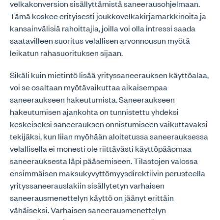
velkakonversion sisällyttämistä saneerausohjelmaan.
Tämä koskee erityisesti joukkovelkakirjamarkkinoita ja
kansainvälisiä rahoittajia, joilla voi olla intressi saada
saatavilleen suoritus velallisen arvonnousun myötä
leikatun rahasuorituksen sijaan.
Sikäli kuin mietintö lisää yrityssaneerauksen käyttöalaa,
voi se osaltaan myötävaikuttaa aikaisempaa
saneeraukseen hakeutumista. Saneeraukseen
hakeutumisen ajankohta on tunnistettu yhdeksi
keskeiseksi saneerauksen onnistumiseen vaikuttavaksi
tekijäksi, kun liian myöhään aloitetussa saneerauksessa
velallisella ei monesti ole riittävästi käyttöpääomaa
saneerauksesta läpi pääsemiseen. Tilastojen valossa
ensimmäisen maksukyvyttömyysdirektiivin perusteella
yrityssaneerauslakiin sisällytetyn varhaisen
saneerausmenettelyn käyttö on jäänyt erittäin
vähäiseksi. Varhaisen saneerausmenettelyn