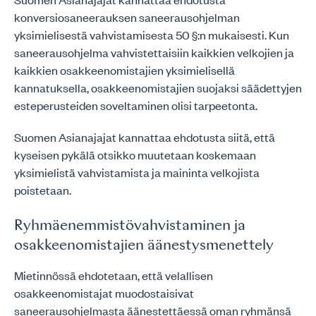
konversiosaneerauksen saneerausohjelman
yksimielisestä vahvistamisesta 50 §:n mukaisesti. Kun
saneerausohjelma vahvistettaisiin kaikkien velkojien ja
kaikkien osakkeenomistajien yksimielisellä
kannatuksella, osakkeenomistajien suojaksi säädettyjen
esteperusteiden soveltaminen olisi tarpeetonta.
Suomen Asianajajat kannattaa ehdotusta siitä, että
kyseisen pykälä otsikko muutetaan koskemaan
yksimielistä vahvistamista ja maininta velkojista
poistetaan.
Ryhmäenemmistövahvistaminen ja
osakkeenomistajien äänestysmenettely
Mietinnössä ehdotetaan, että velallisen
osakkeenomistajat muodostaisivat
saneerausohjelmasta äänestettäessä oman ryhmänsä