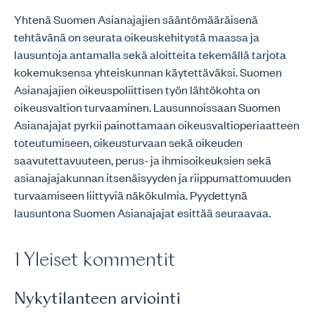
Yhtenä Suomen Asianajajien sääntömääräisenä
tehtävänä on seurata oikeuskehitystä maassa ja
lausuntoja antamalla sekä aloitteita tekemällä tarjota
kokemuksensa yhteiskunnan käytettäväksi. Suomen
Asianajajien oikeuspoliittisen työn lähtökohta on
oikeusvaltion turvaaminen. Lausunnoissaan Suomen
Asianajajat pyrkii painottamaan oikeusvaltioperiaatteen
toteutumiseen, oikeusturvaan sekä oikeuden
saavutettavuuteen, perus- ja ihmisoikeuksien sekä
asianajajakunnan itsenäisyyden ja riippumattomuuden
turvaamiseen liittyviä näkökulmia. Pyydettynä
lausuntona Suomen Asianajajat esittää seuraavaa.
1 Yleiset kommentit
Nykytilanteen arviointi