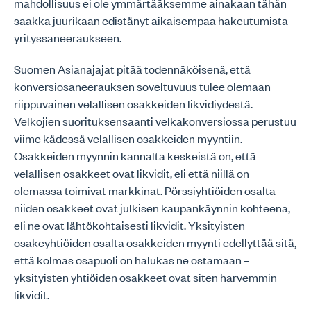
mahdollisuus ei ole ymmärtääksemme ainakaan tähän
saakka juurikaan edistänyt aikaisempaa hakeutumista
yrityssaneeraukseen.
Suomen Asianajajat pitää todennäköisenä, että
konversiosaneerauksen soveltuvuus tulee olemaan
riippuvainen velallisen osakkeiden likvidiydestä.
Velkojien suorituksensaanti velkakonversiossa perustuu
viime kädessä velallisen osakkeiden myyntiin.
Osakkeiden myynnin kannalta keskeistä on, että
velallisen osakkeet ovat likvidit, eli että niillä on
olemassa toimivat markkinat. Pörssiyhtiöiden osalta
niiden osakkeet ovat julkisen kaupankäynnin kohteena,
eli ne ovat lähtökohtaisesti likvidit. Yksityisten
osakeyhtiöiden osalta osakkeiden myynti edellyttää sitä,
että kolmas osapuoli on halukas ne ostamaan –
yksityisten yhtiöiden osakkeet ovat siten harvemmin
likvidit.