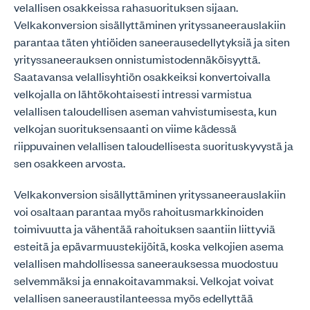
velallisen osakkeissa rahasuorituksen sijaan.
Velkakonversion sisällyttäminen yrityssaneerauslakiin
parantaa täten yhtiöiden saneerausedellytyksiä ja siten
yrityssaneerauksen onnistumistodennäköisyyttä.
Saatavansa velallisyhtiön osakkeiksi konvertoivalla
velkojalla on lähtökohtaisesti intressi varmistua
velallisen taloudellisen aseman vahvistumisesta, kun
velkojan suorituksensaanti on viime kädessä
riippuvainen velallisen taloudellisesta suorituskyvystä ja
sen osakkeen arvosta.
Velkakonversion sisällyttäminen yrityssaneerauslakiin
voi osaltaan parantaa myös rahoitusmarkkinoiden
toimivuutta ja vähentää rahoituksen saantiin liittyviä
esteitä ja epävarmuustekijöitä, koska velkojien asema
velallisen mahdollisessa saneerauksessa muodostuu
selvemmäksi ja ennakoitavammaksi. Velkojat voivat
velallisen saneeraustilanteessa myös edellyttää