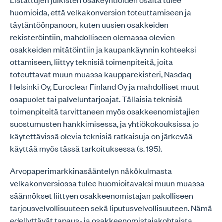
huomioida, että velkakonversion toteuttamiseen ja
täytäntöönpanoon, kuten uusien osakkeiden
rekisteröintiin, mahdolliseen olemassa olevien
osakkeiden mitätöintiin ja kaupankäynnin kohteeksi
ottamiseen, liittyy teknisiä toimenpiteitä, joita
toteuttavat muun muassa kaupparekisteri, Nasdaq
Helsinki Oy, Euroclear Finland Oy ja mahdolliset muut
osapuolet tai palveluntarjoajat. Tällaisia teknisiä
toimenpiteitä tarvittaneen myös osakkeenomistajien
suostumusten hankkimisessa, ja yhtiökokouksissa jo
käytettävissä olevia teknisiä ratkaisuja on järkevää
käyttää myös tässä tarkoituksessa (s. 195).
Arvopaperimarkkinasääntelyn näkökulmasta
velkakonversiossa tulee huomioitavaksi muun muassa
säännökset liittyen osakkeenomistajan pakolliseen
tarjousvelvollisuuteen sekä liputusvelvollisuuteen. Nämä
edellyttävät tapaus- ja osakkeenomistajakohtaista