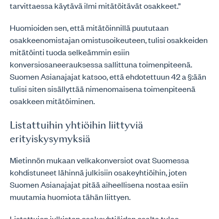
tarvittaessa käytävä ilmi mitätöitävät osakkeet.”
Huomioiden sen, että mitätöinnillä puututaan
osakkeenomistajan omistusoikeuteen, tulisi osakkeiden
mitätöinti tuoda selkeämmin esiin
konversiosaneerauksessa sallittuna toimenpiteenä.
Suomen Asianajajat katsoo, että ehdotettuun 42 a §:ään
tulisi siten sisällyttää nimenomaisena toimenpiteenä
osakkeen mitätöiminen.
Listattuihin yhtiöihin liittyviä
erityiskysymyksiä
Mietinnön mukaan velkakonversiot ovat Suomessa
kohdistuneet lähinnä julkisiin osakeyhtiöihin, joten
Suomen Asianajajat pitää aiheellisena nostaa esiin
muutamia huomiota tähän liittyen.
Listattujen julkisten osakeyhtiöiden osalta tulee