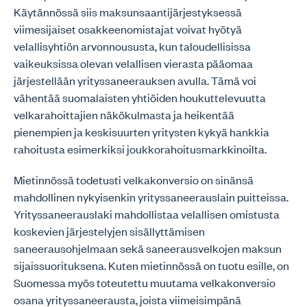
Käytännössä siis maksunsaantijärjestyksessä
viimesijaiset osakkeenomistajat voivat hyötyä
velallisyhtiön arvonnoususta, kun taloudellisissa
vaikeuksissa olevan velallisen vierasta pääomaa
järjestellään yrityssaneerauksen avulla. Tämä voi
vähentää suomalaisten yhtiöiden houkuttelevuutta
velkarahoittajien näkökulmasta ja heikentää
pienempien ja keskisuurten yritysten kykyä hankkia
rahoitusta esimerkiksi joukkorahoitusmarkkinoilta.
Mietinnössä todetusti velkakonversio on sinänsä
mahdollinen nykyisenkin yrityssaneerauslain puitteissa.
Yrityssaneerauslaki mahdollistaa velallisen omistusta
koskevien järjestelyjen sisällyttämisen
saneerausohjelmaan sekä saneerausvelkojen maksun
sijaissuorituksena. Kuten mietinnössä on tuotu esille, on
Suomessa myös toteutettu muutama velkakonversio
osana yrityssaneerausta, joista viimeisimpänä