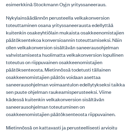
esimerkkinä Stockmann Oyj:n yrityssaneeraus.
Nykylainsäädännön perusteella velkakonversion
toteuttaminen osana yrityssaneerausta edellyttää
kuitenkin osakeyhtiölain mukaista osakkeenomistajien
päätöksentekoa konversioannin toteuttamiseksi. Näin
ollen velkakonversion sisältävän saneerausohjelman
vahvistamisesta huolimatta velkakonversion lopullinen
toteutus on riippuvainen osakkeenomistajien
päätöksenteosta. Mietinnössä todetusti tällainen
osakkeenomistajien päätös voidaan asettaa
saneerausohjelman voimaantulon edellytykseksi taikka
sen puute ohjelman raukeamisperusteeksi. Viime
kädessä kuitenkin velkakonversion sisältävän
saneerausohjelman toteutuminen on
osakkeenomistajien päätöksenteosta riippuvainen.
Mietinnössä on kattavasti ja perusteellisesti arvioitu