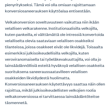
pienyritykseksi. Tämä voi olla omiaan rajoittamaan
konversiosaneerauksen käyttöalaa entisestään.
Velkakonversion soveltuvuuteen vaikuttaa niin ikään
velallisen velkarakenne. Institutionaalisilla velkojilla,
kuten pankeilla, ei välttämättä ole intressiä konvertoida
velalliselta olevia saataviaan velallisen osakkeiksi
tilanteissa, joissa osakkeet eivät ole likvidejä. Toisaalta
esimerkiksi julkisoikeudellisilla velkojilla, kuten
veroviranomaisella tai työeläkevakuuttajilla, voi olla jo
lainsäädännöllisiä esteitä hyväksyä velallisen osakkeita
suorituksena saneeraussaatavilleen velallisen
osakkeiden likvidiydestä huolimatta.
Konversiosaneerauksen käytettävyys saattaa näin ollen
rajoittua, mikäli julkisoikeudellisten velkojien roolia
velkakonversiossa ei tarvittaessa lainsäädäntöteitse
täsmennetä.