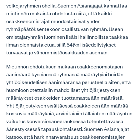
velkojaryhmien ohella. Suomen Asianajajat kannattaa
mietinnön mukaista ehdotusta siitä, että kaikki
osakkeenomistajat muodostaisivat yhden
ryhmäpäätöksentekoon osallistuvan ryhmän. Usean
omistajaryhmän luominen lisäisi hallinnollista taakkaa
ilman olennaista etua, sillä 54 §:n lisäedellytykset
turvaavat jo vähemmistöosakkaiden aseman.
Mietinnön ehdotuksen mukaan osakkeenomistajien
äänimäärä kyseisessä ryhmässä määräytyisi heidän
yhtiöoikeudellisen äänimääränsä perusteella siten, että
huomioon otettaisiin mahdolliset yhtiöjärjestyksen
määräykset osakkeiden tuottamasta äänimäärästä.
Yhtiöjärjestyksen sisältäessä osakkeiden äänimäärää
koskevia määräyksiä, arvioitaisiin tällaisten määräysten
vaikutus konversiosaneerauksessa toteutettavassa
äänestyksessä tapauskohtaisesti. Suomen Asianajajat
katsoo, että harkinnanvaraisuus osakkeenomistajien