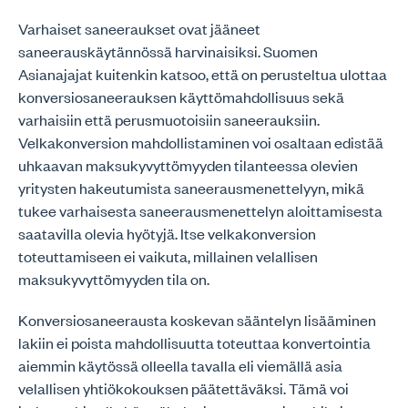
Varhaiset saneeraukset ovat jääneet
saneerauskäytännössä harvinaisiksi. Suomen
Asianajajat kuitenkin katsoo, että on perusteltua ulottaa
konversiosaneerauksen käyttömahdollisuus sekä
varhaisiin että perusmuotoisiin saneerauksiin.
Velkakonversion mahdollistaminen voi osaltaan edistää
uhkaavan maksukyvyttömyyden tilanteessa olevien
yritysten hakeutumista saneerausmenettelyyn, mikä
tukee varhaisesta saneerausmenettelyn aloittamisesta
saatavilla olevia hyötyjä. Itse velkakonversion
toteuttamiseen ei vaikuta, millainen velallisen
maksukyvyttömyyden tila on.
Konversiosaneerausta koskevan sääntelyn lisääminen
lakiin ei poista mahdollisuutta toteuttaa konvertointia
aiemmin käytössä olleella tavalla eli viemällä asia
velallisen yhtiökokouksen päätettäväksi. Tämä voi