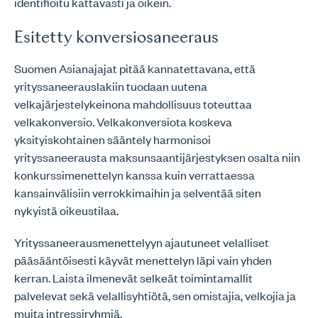
identifioitu kattavasti ja oikein.
Esitetty konversiosaneeraus
Suomen Asianajajat pitää kannatettavana, että
yrityssaneerauslakiin tuodaan uutena
velkajärjestelykeinona mahdollisuus toteuttaa
velkakonversio. Velkakonversiota koskeva
yksityiskohtainen sääntely harmonisoi
yrityssaneerausta maksunsaantijärjestyksen osalta niin
konkurssimenettelyn kanssa kuin verrattaessa
kansainvälisiin verrokkimaihin ja selventää siten
nykyistä oikeustilaa.
Yrityssaneerausmenettelyyn ajautuneet velalliset
pääsääntöisesti käyvät menettelyn läpi vain yhden
kerran. Laista ilmenevät selkeät toimintamallit
palvelevat sekä velallisyhtiötä, sen omistajia, velkojia ja
muita intressiryhmiä.