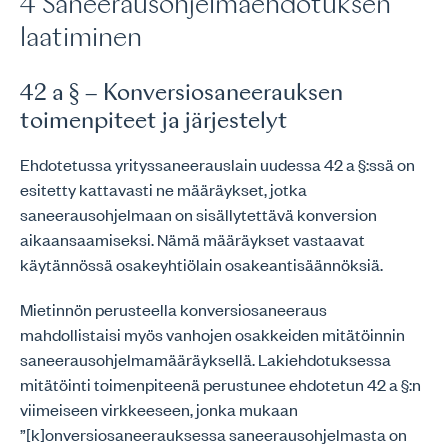
4 Saneerausohjelmaehdotuksen
laatiminen
42 a § – Konversiosaneerauksen
toimenpiteet ja järjestelyt
Ehdotetussa yrityssaneerauslain uudessa 42 a §:ssä on
esitetty kattavasti ne määräykset, jotka
saneerausohjelmaan on sisällytettävä konversion
aikaansaamiseksi. Nämä määräykset vastaavat
käytännössä osakeyhtiölain osakeantisäännöksiä.
Mietinnön perusteella konversiosaneeraus
mahdollistaisi myös vanhojen osakkeiden mitätöinnin
saneerausohjelmamääräyksellä. Lakiehdotuksessa
mitätöinti toimenpiteenä perustunee ehdotetun 42 a §:n
viimeiseen virkkeeseen, jonka mukaan
”[k]onversiosaneerauksessa saneerausohjelmasta on