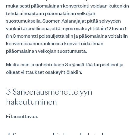
mukaisesti pääomalainan konvertointi voidaan kuitenkin
tehdä ainoastaan pääomalainan velkojan
suostumuksella. Suomen Asianajajat pitää selvyyden
vuoksi tarpeellisena, että myös osakeyhtiölain 12 luvun 1
§:n 3 momentti poissuljettaisiin ja pääomalaina voitaisiin
konversiosaneerauksessa konvertoida ilman
pääomalainan velkojan suostumusta.
Muilta osin lakiehdotuksen 3 a § sisältää tarpeelliset ja
oikeat viittaukset osakeyhtiölakiin.
3 Saneerausmenettelyyn
hakeutuminen
Ei lausuttavaa.