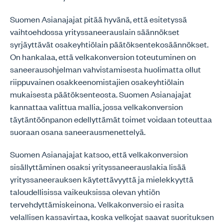
Suomen Asianajajat pitää hyvänä, että esitetyssä
vaihtoehdossa yrityssaneerauslain säännökset
syrjäyttävät osakeyhtiölain päätöksentekosäännökset.
On hankalaa, että velkakonversion toteutuminen on
saneerausohjelman vahvistamisesta huolimatta ollut
riippuvainen osakkeenomistajien osakeyhtiölain
mukaisesta päätöksenteosta. Suomen Asianajajat
kannattaa valittua mallia, jossa velkakonversion
täytäntöönpanon edellyttämät toimet voidaan toteuttaa
suoraan osana saneerausmenettelyä.
Suomen Asianajajat katsoo, että velkakonversion
sisällyttäminen osaksi yrityssaneerauslakia lisää
yrityssaneerauksen käytettävyyttä ja mielekkyyttä
taloudellisissa vaikeuksissa olevan yhtiön
tervehdyttämiskeinona. Velkakonversio ei rasita
velallisen kassavirtaa, koska velkojat saavat suorituksen