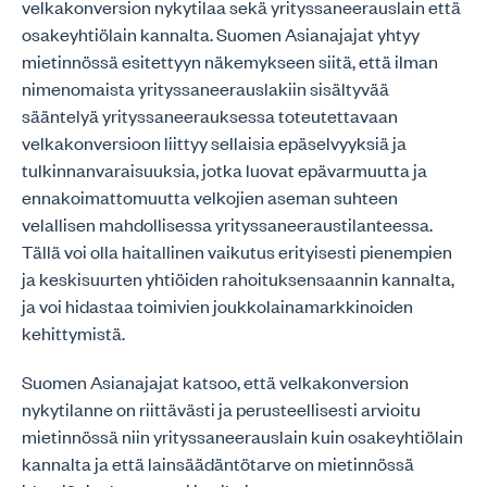
velkakonversion nykytilaa sekä yrityssaneerauslain että
osakeyhtiölain kannalta. Suomen Asianajajat yhtyy
mietinnössä esitettyyn näkemykseen siitä, että ilman
nimenomaista yrityssaneerauslakiin sisältyvää
sääntelyä yrityssaneerauksessa toteutettavaan
velkakonversioon liittyy sellaisia epäselvyyksiä ja
tulkinnanvaraisuuksia, jotka luovat epävarmuutta ja
ennakoimattomuutta velkojien aseman suhteen
velallisen mahdollisessa yrityssaneeraustilanteessa.
Tällä voi olla haitallinen vaikutus erityisesti pienempien
ja keskisuurten yhtiöiden rahoituksensaannin kannalta,
ja voi hidastaa toimivien joukkolainamarkkinoiden
kehittymistä.
Suomen Asianajajat katsoo, että velkakonversion
nykytilanne on riittävästi ja perusteellisesti arvioitu
mietinnössä niin yrityssaneerauslain kuin osakeyhtiölain
kannalta ja että lainsäädäntötarve on mietinnössä