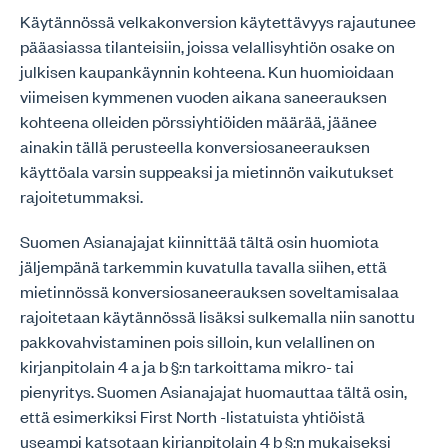
Käytännössä velkakonversion käytettävyys rajautunee
pääasiassa tilanteisiin, joissa velallisyhtiön osake on
julkisen kaupankäynnin kohteena. Kun huomioidaan
viimeisen kymmenen vuoden aikana saneerauksen
kohteena olleiden pörssiyhtiöiden määrää, jäänee
ainakin tällä perusteella konversiosaneerauksen
käyttöala varsin suppeaksi ja mietinnön vaikutukset
rajoitetummaksi.
Suomen Asianajajat kiinnittää tältä osin huomiota
jäljempänä tarkemmin kuvatulla tavalla siihen, että
mietinnössä konversiosaneerauksen soveltamisalaa
rajoitetaan käytännössä lisäksi sulkemalla niin sanottu
pakkovahvistaminen pois silloin, kun velallinen on
kirjanpitolain 4 a ja b §:n tarkoittama mikro- tai
pienyritys. Suomen Asianajajat huomauttaa tältä osin,
että esimerkiksi First North -listatuista yhtiöistä
useampi katsotaan kirjanpitolain 4 b §:n mukaiseksi