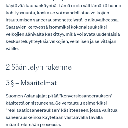
käytävää kaupankäyntiä. Tämä ei ole välttämättä huono
kehityssuunta, koska se voi mahdollistaa velkojien
irtautumisen saneerausmenettelystä jo alkuvaiheessa.
Saatavien kertyessä isommiksi kokonaisuuksiksi
velkojien äänivalta keskittyy, mikä voi avata uudenlaisia
keskusteluyhteyksiä velkojien, velallisen ja selvittäjän
välille.
2 Sääntelyn rakenne
3 § – Määritelmät
Suomen Asianajajat pitää ”konversiosaneerauksen”
käsitettä onnistuneena. Se vertautuu esimerkiksi
”realisaatiosaneerauksen” käsitteeseen, jossa valittua
saneerauskeinoa käytetään vastaavalla tavalla
määrittelemään prosessia.