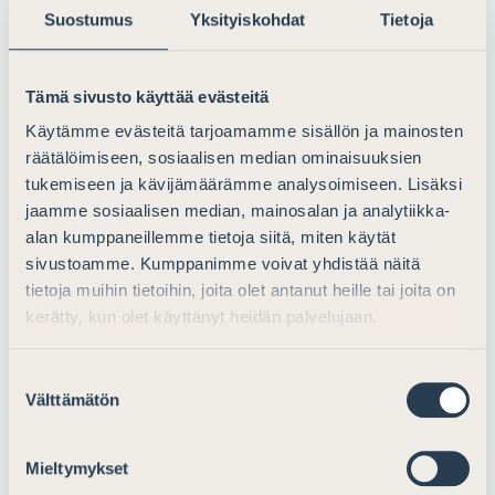
voimassa olevan lain tavoin irtisanoa työntekijän
Suostumus
Yksityiskohdat
Tietoja
henkilöön liittyvien työntekoedellytysten muuttumisen
vuoksi. Lakiesityksen säännöskohtaisissa perusteluissa
Tämä sivusto käyttää evästeitä
on mainittu, että ehdotetuilla muutoksilla ei ole
tarkoitettu muuttaa nykyistä oikeustilaa siltä osin kuin
Käytämme evästeitä tarjoamamme sisällön ja mainosten
työsopimus voidaan irtisanoa sairauden, vamman tai
räätälöimiseen, sosiaalisen median ominaisuuksien
tapaturman vuoksi vähentyneen työkyvyn perusteella.
tukemiseen ja kävijämäärämme analysoimiseen. Lisäksi
Säännöskohtaisissa perusteluissa kuvataan myös muita
jaamme sosiaalisen median, mainosalan ja analytiikka-
kuin sairaudesta, vammasta ja tapaturmasta johtuvia
alan kumppaneillemme tietoja siitä, miten käytät
työntekoedellytysten muuttumisen tilanteita, mutta ei
sivustoamme. Kumppanimme voivat yhdistää näitä
tietoja muihin tietoihin, joita olet antanut heille tai joita on
nimenomaisesti oteta kantaa, onko myös näiden muiden
kerätty, kun olet käyttänyt heidän palvelujaan.
tilanteiden osalta tarkoitettu säilyttää nykyinen
oikeustila. Suomen Asianajajat katsoo, että
säännöskohtaisia perusteluita tulisi täydentää tältä osin.
Suostumuksen
Välttämätön
valinta
Lakiesityksen mukaan uudelleensijoitusvelvollisuus
soveltuisi jatkossa vain tilanteisiin, joissa työsopimus
Mieltymykset
irtisanotaan työntekoedellytysten muuttumisen vuoksi.