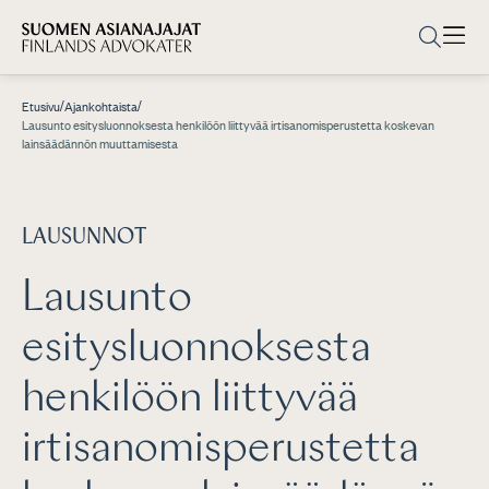
/
/
Etusivu
Ajankohtaista
Lausunto esitysluonnoksesta henkilöön liittyvää irtisanomisperustetta koskevan
lainsäädännön muuttamisesta
LAUSUNNOT
Lausunto
esitysluonnoksesta
henkilöön liittyvää
irtisanomisperustetta