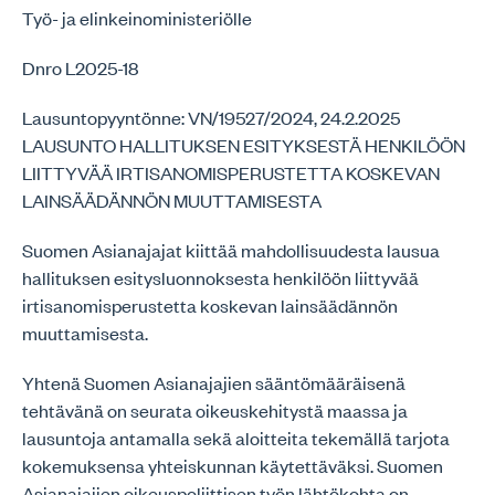
Työ- ja elinkeinoministeriölle
Dnro L2025-18
Lausuntopyyntönne: VN/19527/2024, 24.2.2025
LAUSUNTO HALLITUKSEN ESITYKSESTÄ HENKILÖÖN
LIITTYVÄÄ IRTISANOMISPERUSTETTA KOSKEVAN
LAINSÄÄDÄNNÖN MUUTTAMISESTA
Suomen Asianajajat kiittää mahdollisuudesta lausua
hallituksen esitysluonnoksesta henkilöön liittyvää
irtisanomisperustetta koskevan lainsäädännön
muuttamisesta.
Yhtenä Suomen Asianajajien sääntömääräisenä
tehtävänä on seurata oikeuskehitystä maassa ja
lausuntoja antamalla sekä aloitteita tekemällä tarjota
kokemuksensa yhteiskunnan käytettäväksi. Suomen
Asianajajien oikeuspoliittisen työn lähtökohta on