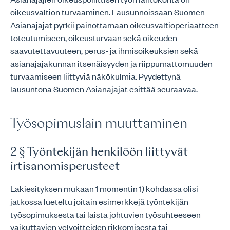
oikeusvaltion turvaaminen. Lausunnoissaan Suomen
Asianajajat pyrkii painottamaan oikeusvaltioperiaatteen
toteutumiseen, oikeusturvaan sekä oikeuden
saavutettavuuteen, perus- ja ihmisoikeuksien sekä
asianajajakunnan itsenäisyyden ja riippumattomuuden
turvaamiseen liittyviä näkökulmia. Pyydettynä
lausuntona Suomen Asianajajat esittää seuraavaa.
Työsopimuslain muuttaminen
2 § Työntekijän henkilöön liittyvät
irtisanomisperusteet
Lakiesityksen mukaan 1 momentin 1) kohdassa olisi
jatkossa lueteltu joitain esimerkkejä työntekijän
työsopimuksesta tai laista johtuvien työsuhteeseen
vaikuttavien velvoitteiden rikkomisesta tai