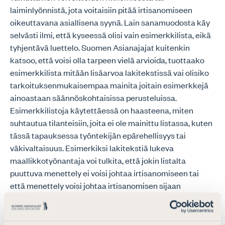
laiminlyönnistä, jota voitaisiin pitää irtisanomiseen
oikeuttavana asiallisena syynä. Lain sanamuodosta käy
selvästi ilmi, että kyseessä olisi vain esimerkkilista, eikä
tyhjentävä luettelo. Suomen Asianajajat kuitenkin
katsoo, että voisi olla tarpeen vielä arvioida, tuottaako
esimerkkilista mitään lisäarvoa lakitekstissä vai olisiko
tarkoituksenmukaisempaa mainita joitain esimerkkejä
ainoastaan säännöskohtaisissa perusteluissa.
Esimerkkilistoja käytettäessä on haasteena, miten
suhtautua tilanteisiin, joita ei ole mainittu listassa, kuten
tässä tapauksessa työntekijän epärehellisyys tai
väkivaltaisuus. Esimerkiksi lakitekstiä lukeva
maallikkotyönantaja voi tulkita, että jokin listalta
puuttuva menettely ei voisi johtaa irtisanomiseen tai
että menettely voisi johtaa irtisanomisen sijaan
purkamiseen.
Lakiesityksen mukaan työntekijän työsopimus voitaisiin