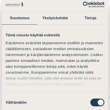
pitkittyminen) toistu sellaisenaan uudessa
menettelyssä.
Suostumus
Yksityiskohdat
Tietoja
Liikesalaisuuksien yhdenmukainen
suoja
Tämä sivusto käyttää evästeitä
Käytämme evästeitä tarjoamamme sisällön ja mainosten
Suomen Asianajajat huomioi, että
räätälöimiseen, sosiaalisen median ominaisuuksien
patenttilakiehdotuksessa esitetään sisällytettäväksi
tukemiseen ja kävijämäärämme analysoimiseen. Lisäksi
säännös liikesalaisuuksia sisältävien asiakirjojen
jaamme sosiaalisen median, mainosalan ja analytiikka-
salassapidosta. Pykälä vastaa voimassa olevaa lakia
alan kumppaneillemme tietoja siitä, miten käytät
jossa säädetään, että mikäli patenttiviranomaiselle
sivustoamme. Kumppanimme voivat yhdistää näitä
toimitettu asiakirja sisältää liikesalaisuuden ja jollei
tietoja muihin tietoihin, joita olet antanut heille tai joita on
tämä koske keksintöä, johon patenttia haetaan tai jolle
kerätty, kun olet käyttänyt heidän palvelujaan.
patentti on myönnetty, patenttiviranomainen voi
vaadittaessa erityisestä syystä määrätä, ettei asiakirja
Suostumuksen
ole julkinen. Pykälän mukaan asiakirja tulee julkiseksi
Välttämätön
valinta
vasta, kun salassapitovaatimus on hylätty