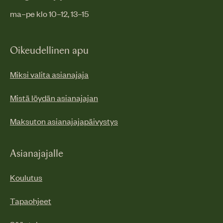
ma–pe klo 10–12, 13–15
Oikeudellinen apu
Miksi valita asianajaja
Mistä löydän asianajajan
Maksuton asianajajapäivystys
Asianajajalle
Koulutus
Tapaohjeet