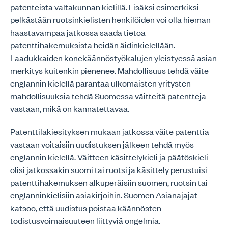
patenteista valtakunnan kielillä. Lisäksi esimerkiksi
pelkästään ruotsinkielisten henkilöiden voi olla hieman
haastavampaa jatkossa saada tietoa
patenttihakemuksista heidän äidinkielellään.
Laadukkaiden konekäännöstyökalujen yleistyessä asian
merkitys kuitenkin pienenee. Mahdollisuus tehdä väite
englannin kielellä parantaa ulkomaisten yritysten
mahdollisuuksia tehdä Suomessa väitteitä patentteja
vastaan, mikä on kannatettavaa.
Patenttilakiesityksen mukaan jatkossa väite patenttia
vastaan voitaisiin uudistuksen jälkeen tehdä myös
englannin kielellä. Väitteen käsittelykieli ja päätöskieli
olisi jatkossakin suomi tai ruotsi ja käsittely perustuisi
patenttihakemuksen alkuperäisiin suomen, ruotsin tai
englanninkielisiin asiakirjoihin. Suomen Asianajajat
katsoo, että uudistus poistaa käännösten
todistusvoimaisuuteen liittyviä ongelmia.