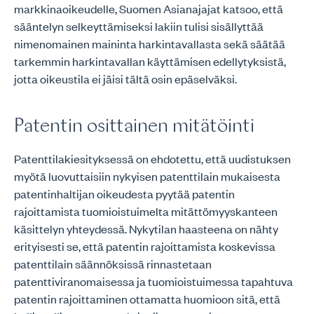
markkinaoikeudelle, Suomen Asianajajat katsoo, että
sääntelyn selkeyttämiseksi lakiin tulisi sisällyttää
nimenomainen maininta harkintavallasta sekä säätää
tarkemmin harkintavallan käyttämisen edellytyksistä,
jotta oikeustila ei jäisi tältä osin epäselväksi.
Patentin osittainen mitätöinti
Patenttilakiesityksessä on ehdotettu, että uudistuksen
myötä luovuttaisiin nykyisen patenttilain mukaisesta
patentinhaltijan oikeudesta pyytää patentin
rajoittamista tuomioistuimelta mitättömyyskanteen
käsittelyn yhteydessä. Nykytilan haasteena on nähty
erityisesti se, että patentin rajoittamista koskevissa
patenttilain säännöksissä rinnastetaan
patenttiviranomaisessa ja tuomioistuimessa tapahtuva
patentin rajoittaminen ottamatta huomioon sitä, että