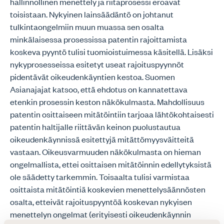
hallinnollinen menettely ja riitaprosessi eroavat
toisistaan. Nykyinen lainsäädäntö on johtanut
tulkintaongelmiin muun muassa sen osalta
minkälaisessa prosessissa patentin rajoittamista
koskeva pyyntö tulisi tuomioistuimessa käsitellä. Lisäksi
nykyprosesseissa esitetyt useat rajoituspyynnöt
pidentävät oikeudenkäyntien kestoa. Suomen
Asianajajat katsoo, että ehdotus on kannatettava
etenkin prosessin keston näkökulmasta. Mahdollisuus
patentin osittaiseen mitätöintiin tarjoaa lähtökohtaisesti
patentin haltijalle riittävän keinon puolustautua
oikeudenkäynnissä esitettyjä mitättömyysväitteitä
vastaan. Oikeusvarmuuden näkökulmasta on hieman
ongelmallista, ettei osittaisen mitätöinnin edellytyksistä
ole säädetty tarkemmin. Toisaalta tulisi varmistaa
osittaista mitätöintiä koskevien menettelysäännösten
osalta, etteivät rajoituspyyntöä koskevan nykyisen
menettelyn ongelmat (erityisesti oikeudenkäynnin