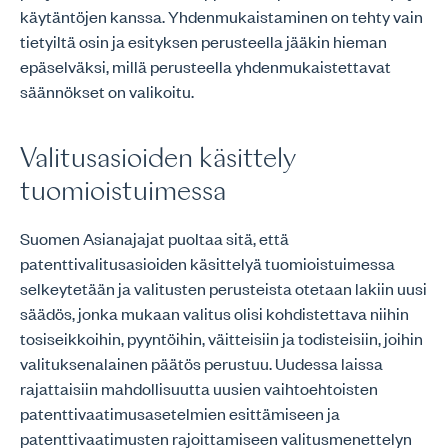
käytäntöjen kanssa. Yhdenmukaistaminen on tehty vain
tietyiltä osin ja esityksen perusteella jääkin hieman
epäselväksi, millä perusteella yhdenmukaistettavat
säännökset on valikoitu.
Valitusasioiden käsittely
tuomioistuimessa
Suomen Asianajajat puoltaa sitä, että
patenttivalitusasioiden käsittelyä tuomioistuimessa
selkeytetään ja valitusten perusteista otetaan lakiin uusi
säädös, jonka mukaan valitus olisi kohdistettava niihin
tosiseikkoihin, pyyntöihin, väitteisiin ja todisteisiin, joihin
valituksenalainen päätös perustuu. Uudessa laissa
rajattaisiin mahdollisuutta uusien vaihtoehtoisten
patenttivaatimusasetelmien esittämiseen ja
patenttivaatimusten rajoittamiseen valitusmenettelyn