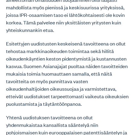
mahdollista myös pienissä ja keskisuurissa yrityksissä,
joissa IPR-osaamisen taso ei lähtökohtaisesti ole kovin
korkea. Tämä palvelee niin yksittäisten yritysten kuin
yhteiskunnankin etua.
Esitettyjen uudistusten keskeisenä tavoitteena on ollut
tehostaa markkinaoikeuden toimintaa sekä hillitä
oikeudenkäyntien keston pidentymistä ja kustannusten
kasvua. Suomen Asianajajat puoltaa näiden tavoitteiden
mukaisia toimia huomauttaen samalla, että näitä
tavoitteita on myös punnittava vasten
oikeudenhaltijoiden oikeussuojaa ja varmistettava,
etteivät uudistukset tarpeettomasti vaikeuta oikeuksien
puolustamista ja täytäntöönpanoa.
Yhtenä uudistuksen tavoitteena on ollut
yhdenmukaistaa kansallista sääntelyä niin
pohjoismaisen kuin eurooppalaisen patenttisääntelyn ja