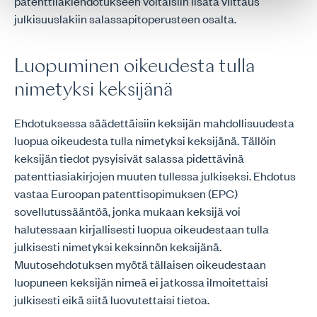
patenttilakiehdotukseen voitaisiin lisätä viittaus
julkisuuslakiin salassapitoperusteen osalta.
Luopuminen oikeudesta tulla
nimetyksi keksijänä
Ehdotuksessa säädettäisiin keksijän mahdollisuudesta
luopua oikeudesta tulla nimetyksi keksijänä. Tällöin
keksijän tiedot pysyisivät salassa pidettävinä
patenttiasiakirjojen muuten tullessa julkiseksi. Ehdotus
vastaa Euroopan patenttisopimuksen (EPC)
sovellutussääntöä, jonka mukaan keksijä voi
halutessaan kirjallisesti luopua oikeudestaan tulla
julkisesti nimetyksi keksinnön keksijänä.
Muutosehdotuksen myötä tällaisen oikeudestaan
luopuneen keksijän nimeä ei jatkossa ilmoitettaisi
julkisesti eikä siitä luovutettaisi tietoa.