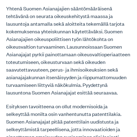
Yhtenä Suomen Asianajajien sääntömääräisenä
tehtävänä on seurata oikeuskehitystä maassa ja
lausuntoja antamalla sekä aloitteita tekemällä tarjota
kokemuksensa yhteiskunnan käytettäväksi. Suomen
Asianajajien oikeuspoliittisen työn lähtökohta on
oikeusvaltion turvaaminen. Lausunnoissaan Suomen
Asianajajat pyrkii painottamaan oikeusvaltioperiaatteen
toteutumiseen, oikeusturvaan sekä oikeuden
saavutettavuuteen, perus- ja ihmisoikeuksien sekä
asianajajakunnan itsenäisyyden ja riippumattomuuden
turvaamiseen liittyviä näkökulmia. Pyydettynä
lausuntona Suomen Asianajajat esittää seuraavaa.
Esityksen tavoitteena on ollut modernisoida ja
selkeyttää monilta osin vanhentunutta patenttilakia.
Suomen Asianajajat pitää patenttilain uudistusta ja
selkeyttämistä tarpeellisena, jotta innovaatioiden ja
aineettoman omaisuuden suojaaminen olisi laajasti