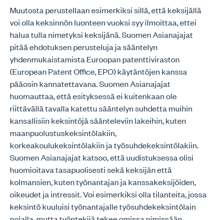
Muutosta perustellaan esimerkiksi sillä, että keksijällä
voi olla keksinnön luonteen vuoksi syy ilmoittaa, ettei
halua tulla nimetyksi keksijänä. Suomen Asianajajat
pitää ehdotuksen perusteluja ja sääntelyn
yhdenmukaistamista Euroopan patenttiviraston
(European Patent Office, EPO) käytäntöjen kanssa
pääosin kannatettavana. Suomen Asianajajat
huomauttaa, että esityksessä ei kuitenkaan ole
riittävällä tavalla katettu sääntelyn suhdetta muihin
kansallisiin keksintöjä säänteleviin lakeihin, kuten
maanpuolustuskeksintölakiin,
korkeakoulukeksintölakiin ja työsuhdekeksintölakiin.
Suomen Asianajajat katsoo, että uudistuksessa olisi
huomioitava tasapuolisesti sekä keksijän että
kolmansien, kuten työnantajan ja kanssakeksijöiden,
oikeudet ja intressit. Voi esimerkiksi olla tilanteita, jossa
keksintö kuuluisi työnantajalle työsuhdekeksintölain
nojalla, mutta työntekijä tekee omissa nimissään