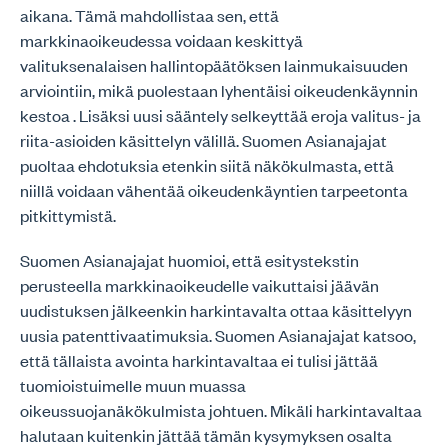
aikana. Tämä mahdollistaa sen, että
markkinaoikeudessa voidaan keskittyä
valituksenalaisen hallintopäätöksen lainmukaisuuden
arviointiin, mikä puolestaan lyhentäisi oikeudenkäynnin
kestoa . Lisäksi uusi sääntely selkeyttää eroja valitus- ja
riita-asioiden käsittelyn välillä. Suomen Asianajajat
puoltaa ehdotuksia etenkin siitä näkökulmasta, että
niillä voidaan vähentää oikeudenkäyntien tarpeetonta
pitkittymistä.
Suomen Asianajajat huomioi, että esitystekstin
perusteella markkinaoikeudelle vaikuttaisi jäävän
uudistuksen jälkeenkin harkintavalta ottaa käsittelyyn
uusia patenttivaatimuksia. Suomen Asianajajat katsoo,
että tällaista avointa harkintavaltaa ei tulisi jättää
tuomioistuimelle muun muassa
oikeussuojanäkökulmista johtuen. Mikäli harkintavaltaa
halutaan kuitenkin jättää tämän kysymyksen osalta