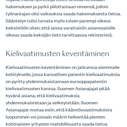
hakemuksen ja pyrkii piilottamaan nimensä, jolloin
työnantajan olisi vaikeuksia saada hakemuksesta tietoa.
Sääntelyn tulisi turvata myös toisen parempi oikeus
keksintöön siten, että laissa varattaisiin asianosaisille
oikeus saada keksijän tieto tarvittaessa rekisteristä.
Kielivaatimusten keventäminen
Kielivaatimusten keventäminen on jatkumoa aiemmalle
kehitykselle, jossa kansallisen patentin kielivaatimuksia
on pyritty yhdenmukaistamaan eurooppapatentin
kielivaatimusten kanssa. Suomen Asianajajat pitää
hyvänä asiana, että kielivaatimuksia
yhdenmukaistetaan ja selkeytetään. Suomen
Asianajajat nostaa esiin, että käännösvaatimuksista
luopuminen voi jossain määrin heikentää pienten
kotimaisten yritysten mahdollisuutta saada tietoa