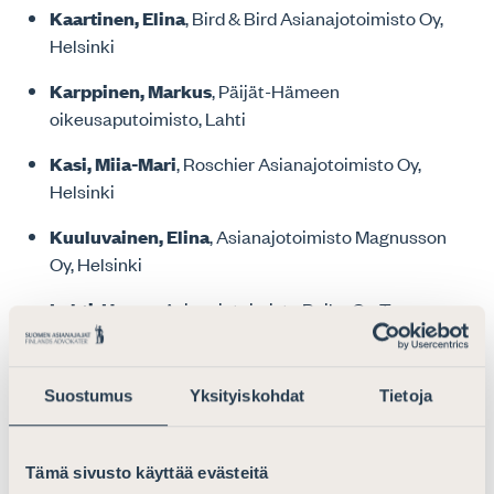
Kaartinen, Elina
, Bird & Bird Asianajotoimisto Oy,
Helsinki
Karppinen, Markus
, Päijät-Hämeen
oikeusaputoimisto, Lahti
Kasi, Miia-Mari
, Roschier Asianajotoimisto Oy,
Helsinki
Kuuluvainen, Elina
, Asianajotoimisto Magnusson
Oy, Helsinki
Lahti, Hanna
, Asianajotoimisto Roihu Oy, Tampere
(1.4.2025 lukien)
Leino, Katariina
, Bird & Bird Asianajotoimisto Oy,
Suostumus
Yksityiskohdat
Tietoja
Helsinki (6.4.2025 lukien)
Linninen, Malviina
, Borenius Asianajotoimisto Oy,
Tämä sivusto käyttää evästeitä
Helsinki