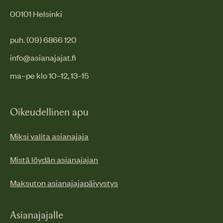
00101 Helsinki
puh. (09) 6866 120
info@asianajajat.fi
ma–pe klo 10–12, 13–15
Oikeudellinen apu
Miksi valita asianajaja
Mistä löydän asianajajan
Maksuton asianajajapäivystys
Asianajajalle