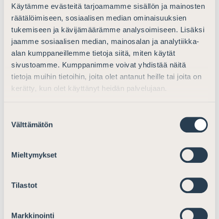
Käytämme evästeitä tarjoamamme sisällön ja mainosten
Nurminen, Anneli
, Avance Asianajotoimisto Oy,
räätälöimiseen, sosiaalisen median ominaisuuksien
Helsinki
tukemiseen ja kävijämäärämme analysoimiseen. Lisäksi
jaamme sosiaalisen median, mainosalan ja analytiikka-
Ryhänen, Antti
, Asianajotoimisto J.S. Kettunen &
alan kumppaneillemme tietoja siitä, miten käytät
Laari Oy, Siilinjärvi
sivustoamme. Kumppanimme voivat yhdistää näitä
tietoja muihin tietoihin, joita olet antanut heille tai joita on
Saarikoski, Atlas,
Asianajotoimisto Wehka-aho &
kerätty, kun olet käyttänyt heidän palvelujaan.
Backström Oy, Kirkkonummi
Salokangas, Noora
, Asianajotoimisto Roihu Oy,
Suostumuksen
Tampere
Välttämätön
valinta
Svento, Nicklas
, Asianajotoimisto Krogerus Oy,
Helsinki (15.3.2025 lukien)
Mieltymykset
Törrönen, Ina
, Asianajotoimisto DLA Piper Finland
Tilastot
Oy, Helsinki (17.3.2025 lukien)
*) Listan henkilöt ovat antaneet suostumuksensa
Markkinointi