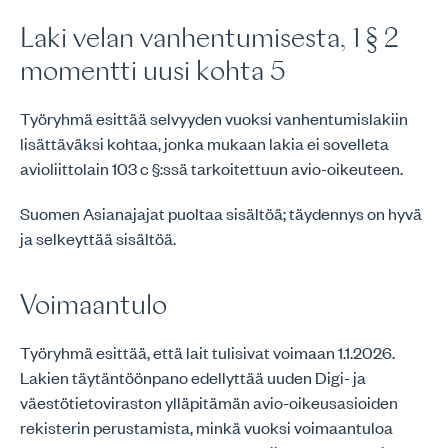
Laki velan vanhentumisesta, 1 § 2
momentti uusi kohta 5
Työryhmä esittää selvyyden vuoksi vanhentumislakiin
lisättäväksi kohtaa, jonka mukaan lakia ei sovelleta
avioliittolain 103 c §:ssä tarkoitettuun avio-oikeuteen.
Suomen Asianajajat puoltaa sisältöä; täydennys on hyvä
ja selkeyttää sisältöä.
Voimaantulo
Työryhmä esittää, että lait tulisivat voimaan 1.1.2026.
Lakien täytäntöönpano edellyttää uuden Digi- ja
väestötietoviraston ylläpitämän avio-oikeusasioiden
rekisterin perustamista, minkä vuoksi voimaantuloa