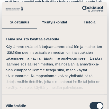
että kuolinpesää selvittävälle yksityishenkilölle tehtävä
ei välttämättä edes onnistu, koska aikaisempien
puolisoiden asumispaikkoja ennen vanhentumisaikaa ei
yksityishenkilö saa selvitettyä.
Suostumus
Yksityiskohdat
Tietoja
Pesänselvittäjä ja pesänjakaja ei ole viranomainen.
Ehdotuksen rakenne on siis, että kun perinnönjättäjä on
Tämä sivusto käyttää evästeitä
ollut naimisissa, pesänselvittäjän ja jakajan olisi
Käytämme evästeitä tarjoamamme sisällön ja mainosten
selvitettävä kaikista perinnönjättäjän ja tämän entisen
räätälöimiseen, sosiaalisen median ominaisuuksien
aviopuolison asuinpaikan käräjäoikeuksista, että
tukemiseen ja kävijämäärämme analysoimiseen. Lisäksi
pesänjakajaa ei ole haettu 10 kuluessa
jaamme sosiaalisen median, mainosalan ja analytiikka-
avioeropäätöksestä, tai että mahdollinen toimitus on
alan kumppaneillemme tietoja siitä, miten käytät
rauennut. Suomen Asianajajat katsoo, että tämä on
sivustoamme. Kumppanimme voivat yhdistää näitä
omiaan lisäämään pesänselvittäjän ja pesänjakajan
tietoja muihin tietoihin, joita olet antanut heille tai joita on
työmäärää merkittävästi.
kerätty, kun olet käyttänyt heidän palvelujaan.
Mikäli joku perinnönjättäjän aikaisemmista
Suostumuksen
aviopuolisoista elää, ja hänen yhteystietonsa ovat
Välttämätön
valinta
saatavissa, lienee edelleen kustannustehokkain ratkaisu