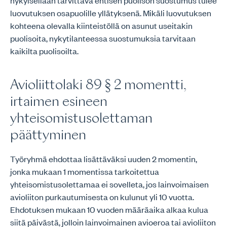
nykyisellään tarvittava entisen puolison suostumus tulee
luovutuksen osapuolille yllätyksenä. Mikäli luovutuksen
kohteena olevalla kiinteistöllä on asunut useitakin
puolisoita, nykytilanteessa suostumuksia tarvitaan
kaikilta puolisoilta.
Avioliittolaki 89 § 2 momentti,
irtaimen esineen
yhteisomistusolettaman
päättyminen
Työryhmä ehdottaa lisättäväksi uuden 2 momentin,
jonka mukaan 1 momentissa tarkoitettua
yhteisomistusolettamaa ei sovelleta, jos lainvoimaisen
avioliiton purkautumisesta on kulunut yli 10 vuotta.
Ehdotuksen mukaan 10 vuoden määräaika alkaa kulua
siitä päivästä, jolloin lainvoimainen avioeroa tai avioliiton