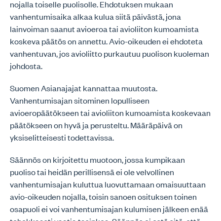
nojalla toiselle puolisolle. Ehdotuksen mukaan
vanhentumisaika alkaa kulua siitä päivästä, jona
lainvoiman saanut avioeroa tai avioliiton kumoamista
koskeva päätös on annettu. Avio-oikeuden ei ehdoteta
vanhentuvan, jos avioliitto purkautuu puolison kuoleman
johdosta.
Suomen Asianajajat kannattaa muutosta.
Vanhentumisajan sitominen lopulliseen
avioeropäätökseen tai avioliiton kumoamista koskevaan
päätökseen on hyvä ja perusteltu. Määräpäivä on
yksiselitteisesti todettavissa.
Säännös on kirjoitettu muotoon, jossa kumpikaan
puoliso tai heidän perillisensä ei ole velvollinen
vanhentumisajan kuluttua luovuttamaan omaisuuttaan
avio-oikeuden nojalla, toisin sanoen osituksen toinen
osapuoli ei voi vanhentumisajan kulumisen jälkeen enää