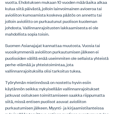
vuotta. Ehdotuksen mukaan 10 vuoden määräaika alkaa
kulua siitä päivästä, jolloin lainvoimainen avioeroa tai
avioliiton kumoamista koskeva päätös on annettu tai
jolloin avioliitto on purkautunut puolison kuoleman
johdosta. Vallinnanrajoitusten lakkaamisesta ei ole
mahdollista sopia toisin.
Suomen Asianajajat kannattaa muutosta. Vuosia tai
vuosikymmeniä avioliiton purkautumisen jälkeen ei
puolisoiden välillä enää useimmiten ole sellaista yhteistä
perhe-elämää ja yhteistoimintaa, jota
vallinnanrajoituksilla olisi tarkoitus tukea.
Työryhmän mietinnössä on nostettu hyvin esiin
käytännön seikka: nykyisellään vallinnanrajoitukset
jatkuvat osituksen toimittamiseen saakka riippumatta
siitä, missä entisen puolisot asuvat avioliiton
purkautumisen jälkeen. Myynti- ja kirjaamistilanteissa