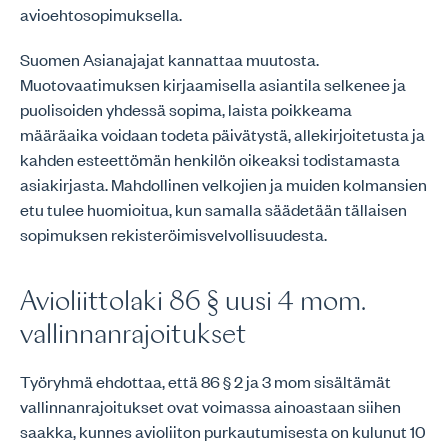
avioehtosopimuksella.
Suomen Asianajajat kannattaa muutosta.
Muotovaatimuksen kirjaamisella asiantila selkenee ja
puolisoiden yhdessä sopima, laista poikkeama
määräaika voidaan todeta päivätystä, allekirjoitetusta ja
kahden esteettömän henkilön oikeaksi todistamasta
asiakirjasta. Mahdollinen velkojien ja muiden kolmansien
etu tulee huomioitua, kun samalla säädetään tällaisen
sopimuksen rekisteröimisvelvollisuudesta.
Avioliittolaki 86 § uusi 4 mom.
vallinnanrajoitukset
Työryhmä ehdottaa, että 86 § 2 ja 3 mom sisältämät
vallinnanrajoitukset ovat voimassa ainoastaan siihen
saakka, kunnes avioliiton purkautumisesta on kulunut 10