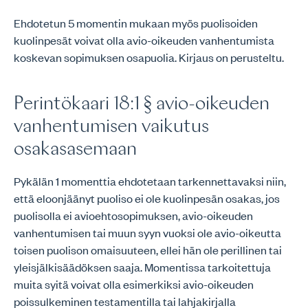
Ehdotetun 5 momentin mukaan myös puolisoiden
kuolinpesät voivat olla avio-oikeuden vanhentumista
koskevan sopimuksen osapuolia. Kirjaus on perusteltu.
Perintökaari 18:1 § avio-oikeuden
vanhentumisen vaikutus
osakasasemaan
Pykälän 1 momenttia ehdotetaan tarkennettavaksi niin,
että eloonjäänyt puoliso ei ole kuolinpesän osakas, jos
puolisolla ei avioehtosopimuksen, avio-oikeuden
vanhentumisen tai muun syyn vuoksi ole avio-oikeutta
toisen puolison omaisuuteen, ellei hän ole perillinen tai
yleisjälkisäädöksen saaja. Momentissa tarkoitettuja
muita syitä voivat olla esimerkiksi avio-oikeuden
poissulkeminen testamentilla tai lahjakirjalla