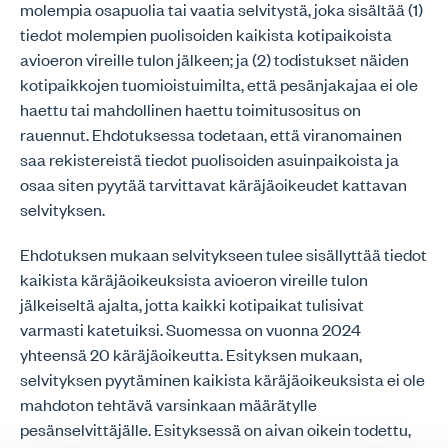
molempia osapuolia tai vaatia selvitystä, joka sisältää (1)
tiedot molempien puolisoiden kaikista kotipaikoista
avioeron vireille tulon jälkeen; ja (2) todistukset näiden
kotipaikkojen tuomioistuimilta, että pesänjakajaa ei ole
haettu tai mahdollinen haettu toimitusositus on
rauennut. Ehdotuksessa todetaan, että viranomainen
saa rekistereistä tiedot puolisoiden asuinpaikoista ja
osaa siten pyytää tarvittavat käräjäoikeudet kattavan
selvityksen.
Ehdotuksen mukaan selvitykseen tulee sisällyttää tiedot
kaikista käräjäoikeuksista avioeron vireille tulon
jälkeiseltä ajalta, jotta kaikki kotipaikat tulisivat
varmasti katetuiksi. Suomessa on vuonna 2024
yhteensä 20 käräjäoikeutta. Esityksen mukaan,
selvityksen pyytäminen kaikista käräjäoikeuksista ei ole
mahdoton tehtävä varsinkaan määrätylle
pesänselvittäjälle. Esityksessä on aivan oikein todettu,