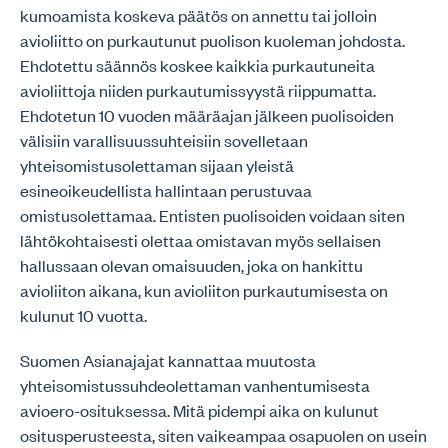
kumoamista koskeva päätös on annettu tai jolloin
avioliitto on purkautunut puolison kuoleman johdosta.
Ehdotettu säännös koskee kaikkia purkautuneita
avioliittoja niiden purkautumissyystä riippumatta.
Ehdotetun 10 vuoden määräajan jälkeen puolisoiden
välisiin varallisuussuhteisiin sovelletaan
yhteisomistusolettaman sijaan yleistä
esineoikeudellista hallintaan perustuvaa
omistusolettamaa. Entisten puolisoiden voidaan siten
lähtökohtaisesti olettaa omistavan myös sellaisen
hallussaan olevan omaisuuden, joka on hankittu
avioliiton aikana, kun avioliiton purkautumisesta on
kulunut 10 vuotta.
Suomen Asianajajat kannattaa muutosta
yhteisomistussuhdeolettaman vanhentumisesta
avioero-osituksessa. Mitä pidempi aika on kulunut
ositusperusteesta, siten vaikeampaa osapuolen on usein