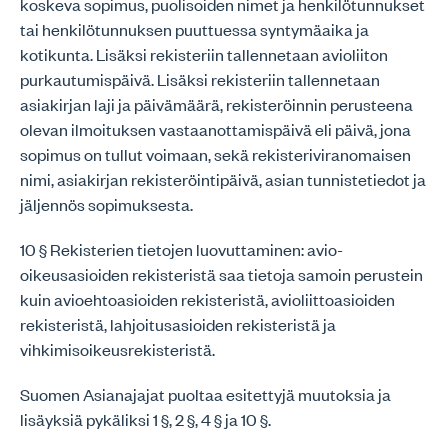
koskeva sopimus, puolisoiden nimet ja henkilötunnukset
tai henkilötunnuksen puuttuessa syntymäaika ja
kotikunta. Lisäksi rekisteriin tallennetaan avioliiton
purkautumispäivä. Lisäksi rekisteriin tallennetaan
asiakirjan laji ja päivämäärä, rekisteröinnin perusteena
olevan ilmoituksen vastaanottamispäivä eli päivä, jona
sopimus on tullut voimaan, sekä rekisteriviranomaisen
nimi, asiakirjan rekisteröintipäivä, asian tunnistetiedot ja
jäljennös sopimuksesta.
10 § Rekisterien tietojen luovuttaminen: avio-
oikeusasioiden rekisteristä saa tietoja samoin perustein
kuin avioehtoasioiden rekisteristä, avioliittoasioiden
rekisteristä, lahjoitusasioiden rekisteristä ja
vihkimisoikeusrekisteristä.
Suomen Asianajajat puoltaa esitettyjä muutoksia ja
lisäyksiä pykäliksi 1 §, 2 §, 4 § ja 10 §.