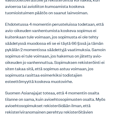
avioeroa tai avioliiton kumoamista koskeva
tuomioistuimen päätös on saanut lainvoiman.
Ehdotetussa 4 momentin perusteluissa todetaan, että
avio-oikeuden vanhentumista koskeva sopimus ei
kuitenkaan tule voimaan, jos sopimusta ei ole tehty
säädetyssä muodossa eli se ei täytä 66 §:ssä ja tämän
pykälän 2 momentissa säädettyjä vaatimuksia. Samoin
sopimus ei tule voimaan, jos hakemus on jätetty avio-
oikeuden jo vanhennuttua. Sopimuksen rekisteröinti ei
siten takaa sitä, että sopimus astuu voimaan, jos
sopimusta rasittaa esimerkiksi todistajien
esteettömyyttä koskeva muotovirhe.
Suomen Asianajajat toteaa, että 4 momentin osalta
tilanne on sama, kuin avioehtosopimusten osalta. Myös
avioehtosopimukset rekisteröidään ilman, että
rekisteriviranomainen perehtyy rekisteröitävien