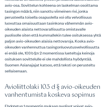
avio-osa. Sovittelun kohteena on laskelman osoittama
tasingon määrä, niin sanottu viimeinen rivi, jonka
perusteella toisella osapuolella voi olla velvollisuus
luovuttaa omaisuuttaan tasinkona vähemmän avio-
oikeuden alaista nettovarallisuutta omistavalle
puolisolle siten että kummallekin tulee osituksessa yhtä
paljon avio-oikeuden alaisia nettovaroja. Koska avio-
oikeuden vanhennuttua tasingonluovutusvelvollisuutta
ei enää ole, 103 b §:n 2 momentissa lueteltuja keinoja
osituksen sovittelulle ei ole mahdollista hyödyntää.
Suomen Asianajajat katsoo, että teksti on perusteltu
sellaisenaan.
Avioliittolaki 103 d § avio-oikeuden
vanhentumista koskeva sopimus
Ehdotetun 1 momentin mukaan puolisot voivat avio-