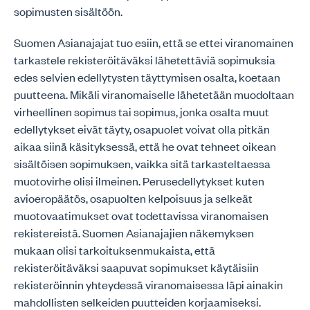
sopimusten sisältöön.
Suomen Asianajajat tuo esiin, että se ettei viranomainen
tarkastele rekisteröitäväksi lähetettäviä sopimuksia
edes selvien edellytysten täyttymisen osalta, koetaan
puutteena. Mikäli viranomaiselle lähetetään muodoltaan
virheellinen sopimus tai sopimus, jonka osalta muut
edellytykset eivät täyty, osapuolet voivat olla pitkän
aikaa siinä käsityksessä, että he ovat tehneet oikean
sisältöisen sopimuksen, vaikka sitä tarkasteltaessa
muotovirhe olisi ilmeinen. Perusedellytykset kuten
avioeropäätös, osapuolten kelpoisuus ja selkeät
muotovaatimukset ovat todettavissa viranomaisen
rekistereistä. Suomen Asianajajien näkemyksen
mukaan olisi tarkoituksenmukaista, että
rekisteröitäväksi saapuvat sopimukset käytäisiin
rekisteröinnin yhteydessä viranomaisessa läpi ainakin
mahdollisten selkeiden puutteiden korjaamiseksi.