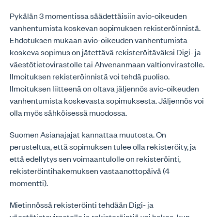
Pykälän 3 momentissa säädettäisiin avio-oikeuden
vanhentumista koskevan sopimuksen rekisteröinnistä.
Ehdotuksen mukaan avio-oikeuden vanhentumista
koskeva sopimus on jätettävä rekisteröitäväksi Digi- ja
väestötietovirastolle tai Ahvenanmaan valtionvirastolle.
Ilmoituksen rekisteröinnistä voi tehdä puoliso.
Ilmoituksen liitteenä on oltava jäljennös avio-oikeuden
vanhentumista koskevasta sopimuksesta. Jäljennös voi
olla myös sähköisessä muodossa.
Suomen Asianajajat kannattaa muutosta. On
perusteltua, että sopimuksen tulee olla rekisteröity, ja
että edellytys sen voimaantulolle on rekisteröinti,
rekisteröintihakemuksen vastaanottopäivä (4
momentti).
Mietinnössä rekisteröinti tehdään Digi- ja
väestötietovirastolle ja rekisteröintiä voi hakea, kun