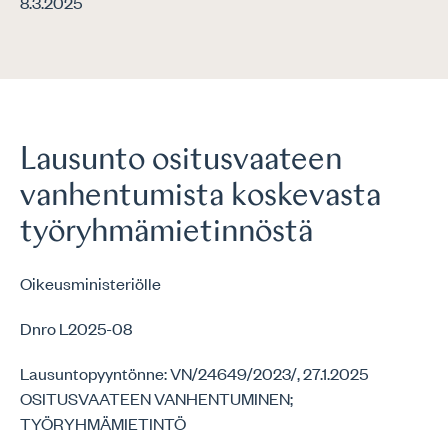
8.3.2025
Lausunto ositusvaateen
vanhentumista koskevasta
työryhmämietinnöstä
Oikeusministeriölle
Dnro L2025-08
Lausuntopyyntönne: VN/24649/2023/, 27.1.2025
OSITUSVAATEEN VANHENTUMINEN;
TYÖRYHMÄMIETINTÖ