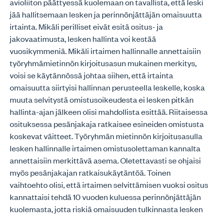
avioliiton päättyessä kuolemaan on tavallista, että leski
jää hallitsemaan lesken ja perinnönjättäjän omaisuutta
irtainta. Mikäli perilliset eivät esitä ositus- ja
jakovaatimusta, lesken hallinta voi kestää
vuosikymmeniä. Mikäli irtaimen hallinnalle annettaisiin
työryhmämietinnön kirjoitusasun mukainen merkitys,
voisi se käytännössä johtaa siihen, että irtainta
omaisuutta siirtyisi hallinnan perusteella leskelle, koska
muuta selvitystä omistusoikeudesta ei lesken pitkän
hallinta-ajan jälkeen olisi mahdollista esittää. Riitaisessa
osituksessa pesänjakaja ratkaisee esineiden omistusta
koskevat väitteet. Työryhmän mietinnön kirjoitusasulla
lesken hallinnalle irtaimen omistusolettaman kannalta
annettaisiin merkittävä asema. Oletettavasti se ohjaisi
myös pesänjakajan ratkaisukäytäntöä. Toinen
vaihtoehto olisi, että irtaimen selvittämisen vuoksi ositus
kannattaisi tehdä 10 vuoden kuluessa perinnönjättäjän
kuolemasta, jotta riskiä omaisuuden tulkinnasta lesken