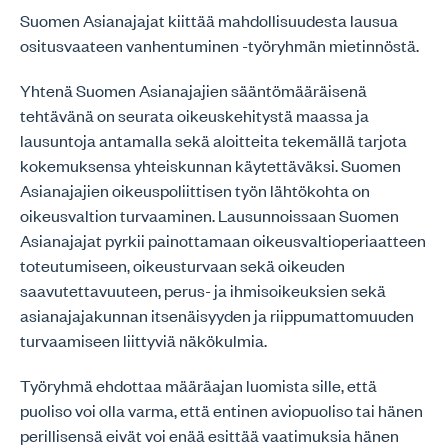
Suomen Asianajajat kiittää mahdollisuudesta lausua
ositusvaateen vanhentuminen -työryhmän mietinnöstä.
Yhtenä Suomen Asianajajien sääntömääräisenä
tehtävänä on seurata oikeuskehitystä maassa ja
lausuntoja antamalla sekä aloitteita tekemällä tarjota
kokemuksensa yhteiskunnan käytettäväksi. Suomen
Asianajajien oikeuspoliittisen työn lähtökohta on
oikeusvaltion turvaaminen. Lausunnoissaan Suomen
Asianajajat pyrkii painottamaan oikeusvaltioperiaatteen
toteutumiseen, oikeusturvaan sekä oikeuden
saavutettavuuteen, perus- ja ihmisoikeuksien sekä
asianajajakunnan itsenäisyyden ja riippumattomuuden
turvaamiseen liittyviä näkökulmia.
Työryhmä ehdottaa määräajan luomista sille, että
puoliso voi olla varma, että entinen aviopuoliso tai hänen
perillisensä eivät voi enää esittää vaatimuksia hänen