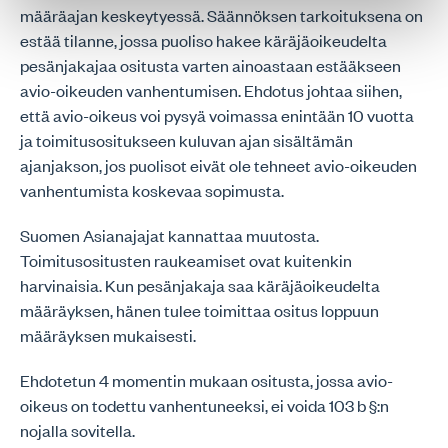
määräajan keskeytyessä. Säännöksen tarkoituksena on
estää tilanne, jossa puoliso hakee käräjäoikeudelta
pesänjakajaa ositusta varten ainoastaan estääkseen
avio-oikeuden vanhentumisen. Ehdotus johtaa siihen,
että avio-oikeus voi pysyä voimassa enintään 10 vuotta
ja toimitusositukseen kuluvan ajan sisältämän
ajanjakson, jos puolisot eivät ole tehneet avio-oikeuden
vanhentumista koskevaa sopimusta.
Suomen Asianajajat kannattaa muutosta.
Toimitusositusten raukeamiset ovat kuitenkin
harvinaisia. Kun pesänjakaja saa käräjäoikeudelta
määräyksen, hänen tulee toimittaa ositus loppuun
määräyksen mukaisesti.
Ehdotetun 4 momentin mukaan ositusta, jossa avio-
oikeus on todettu vanhentuneeksi, ei voida 103 b §:n
nojalla sovitella.