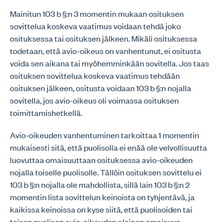
Mainitun 103 b §:n 3 momentin mukaan osituksen
sovittelua koskeva vaatimus voidaan tehdä joko
osituksessa tai osituksen jälkeen. Mikäli osituksessa
todetaan, että avio-oikeus on vanhentunut, ei ositusta
voida sen aikana tai myöhemminkään sovitella. Jos taas
osituksen sovittelua koskeva vaatimus tehdään
osituksen jälkeen, ositusta voidaan 103 b §:n nojalla
sovitella, jos avio-oikeus oli voimassa osituksen
toimittamishetkellä.
Avio-oikeuden vanhentuminen tarkoittaa 1 momentin
mukaisesti sitä, että puolisolla ei enää ole velvollisuutta
luovuttaa omaisuuttaan osituksessa avio-oikeuden
nojalla toiselle puolisolle. Tällöin osituksen sovittelu ei
103 b §:n nojalla ole mahdollista, sillä lain 103 b §:n 2
momentin lista sovittelun keinoista on tyhjentävä, ja
kaikissa keinoissa on kyse siitä, että puolisoiden tai
toisen puolison avio-oikeuden alainen omaisuus