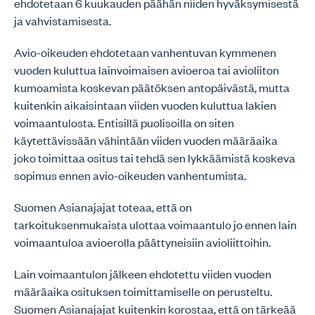
ehdotetaan 6 kuukauden päähän niiden hyväksymisestä
ja vahvistamisesta.
Avio-oikeuden ehdotetaan vanhentuvan kymmenen
vuoden kuluttua lainvoimaisen avioeroa tai avioliiton
kumoamista koskevan päätöksen antopäivästä, mutta
kuitenkin aikaisintaan viiden vuoden kuluttua lakien
voimaantulosta. Entisillä puolisoilla on siten
käytettävissään vähintään viiden vuoden määräaika
joko toimittaa ositus tai tehdä sen lykkäämistä koskeva
sopimus ennen avio-oikeuden vanhentumista.
Suomen Asianajajat toteaa, että on
tarkoituksenmukaista ulottaa voimaantulo jo ennen lain
voimaantuloa avioerolla päättyneisiin avioliittoihin.
Lain voimaantulon jälkeen ehdotettu viiden vuoden
määräaika osituksen toimittamiselle on perusteltu.
Suomen Asianajajat kuitenkin korostaa, että on tärkeää