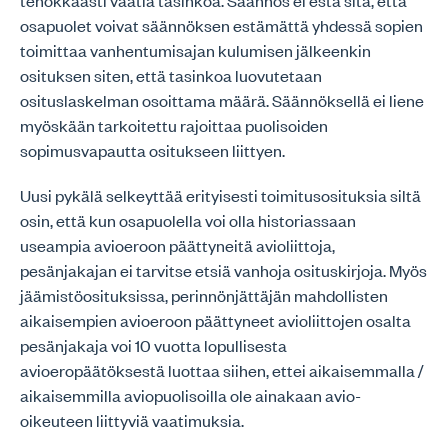
tehokkaasti vaatia tasinkoa. Säännös ei estä sitä, että
osapuolet voivat säännöksen estämättä yhdessä sopien
toimittaa vanhentumisajan kulumisen jälkeenkin
osituksen siten, että tasinkoa luovutetaan
osituslaskelman osoittama määrä. Säännöksellä ei liene
myöskään tarkoitettu rajoittaa puolisoiden
sopimusvapautta ositukseen liittyen.
Uusi pykälä selkeyttää erityisesti toimitusosituksia siltä
osin, että kun osapuolella voi olla historiassaan
useampia avioeroon päättyneitä avioliittoja,
pesänjakajan ei tarvitse etsiä vanhoja osituskirjoja. Myös
jäämistöosituksissa, perinnönjättäjän mahdollisten
aikaisempien avioeroon päättyneet avioliittojen osalta
pesänjakaja voi 10 vuotta lopullisesta
avioeropäätöksestä luottaa siihen, ettei aikaisemmalla /
aikaisemmilla aviopuolisoilla ole ainakaan avio-
oikeuteen liittyviä vaatimuksia.