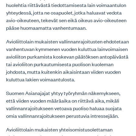
huolehtia riittävästä tiedottamisesta lain voimaantulon
yhteydessä, jotta ne osapuolet, jotka haluavat vedota
avio-oikeuteen, tekevät sen eikä oikeus avio-oikeuteen
pääse huomaamatta vanhentumaan.
Avioliittolain mukaisten vallinnanrajoitusten ehdotetaan
vanhentuvan kymmenen vuoden kuluttua lainvoimaisen
avioliiton purkamista koskevan päätöksen antopäivästä
tai avioliiton purkautumisesta puolison kuoleman
johdosta, mutta kuitenkin aikaisintaan viiden vuoden
kuluttua lakien voimaantulosta.
Suomen Asianajajat yhtyy työryhmän näkemykseen,
että viiden vuoden määräaika on riittävä aika, mikäli
vallinnanrajoitukseen vetoava puoliso haluaa suojata
omia vallinnanrajoitukseen perustuvia intressejään.
Avioliittolain mukaisten yhteisomistusolettaman