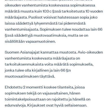
oikeuden vanhentumista koskevassa sopimuksessa
määrätä muusta kuin 103 c §:ssä tarkoitetusta 10 vuoden
määräajasta. Puolisot voisivat halutessaan sopia joko
laissa säädettyä lyhyemmästä tai pidemmästä
vanhentumisajasta. Sopimuksen tulee noudattaa lain 66
§:ssä säädettyjä muotovaatimuksia, mutta se on
sisällöltään vapaamuotoinen.
Suomen Asianajajat kannattaa muutosta. Avio-oikeuden
vanhentumista koskevasta määräajasta on
tarkoituksenmukaista voita määrätä sopimuksella,
jonka tulee olla kirjallinen ja lain 66 §:n
muotovaatimuksen täyttävä.
Ehdotettu 2 momentti koskee tilanteita, joissa
sopimuksen tekijä on vajaavaltainen, hänen
toimintakelpoisuuttaan on rajoitettu ja hänellä on
edunvalvoja. Kirjaukset ovat hyviä sellaisenaan.