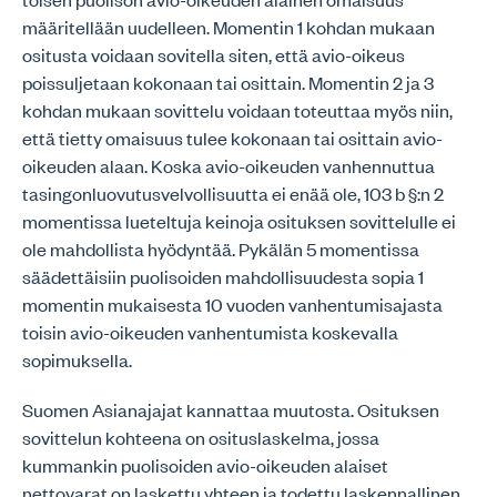
määritellään uudelleen. Momentin 1 kohdan mukaan
ositusta voidaan sovitella siten, että avio-oikeus
poissuljetaan kokonaan tai osittain. Momentin 2 ja 3
kohdan mukaan sovittelu voidaan toteuttaa myös niin,
että tietty omaisuus tulee kokonaan tai osittain avio-
oikeuden alaan. Koska avio-oikeuden vanhennuttua
tasingonluovutusvelvollisuutta ei enää ole, 103 b §:n 2
momentissa lueteltuja keinoja osituksen sovittelulle ei
ole mahdollista hyödyntää. Pykälän 5 momentissa
säädettäisiin puolisoiden mahdollisuudesta sopia 1
momentin mukaisesta 10 vuoden vanhentumisajasta
toisin avio-oikeuden vanhentumista koskevalla
sopimuksella.
Suomen Asianajajat kannattaa muutosta. Osituksen
sovittelun kohteena on osituslaskelma, jossa
kummankin puolisoiden avio-oikeuden alaiset
nettovarat on laskettu yhteen ja todettu laskennallinen