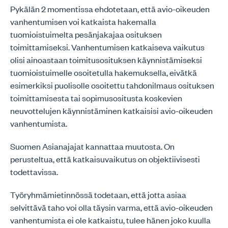
Pykälän 2 momentissa ehdotetaan, että avio-oikeuden
vanhentumisen voi katkaista hakemalla
tuomioistuimelta pesänjakajaa osituksen
toimittamiseksi. Vanhentumisen katkaiseva vaikutus
olisi ainoastaan toimitusosituksen käynnistämiseksi
tuomioistuimelle osoitetulla hakemuksella, eivätkä
esimerkiksi puolisolle osoitettu tahdonilmaus osituksen
toimittamisesta tai sopimusositusta koskevien
neuvottelujen käynnistäminen katkaisisi avio-oikeuden
vanhentumista.
Suomen Asianajajat kannattaa muutosta. On
perusteltua, että katkaisuvaikutus on objektiivisesti
todettavissa.
Työryhmämietinnössä todetaan, että jotta asiaa
selvittävä taho voi olla täysin varma, että avio-oikeuden
vanhentumista ei ole katkaistu, tulee hänen joko kuulla