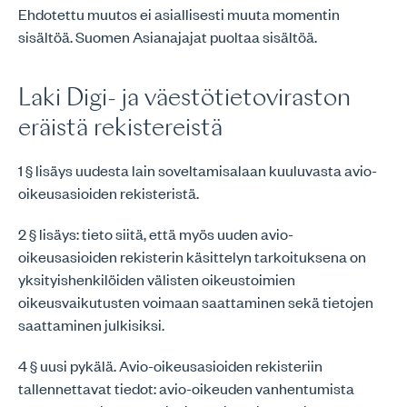
Ehdotettu muutos ei asiallisesti muuta momentin
sisältöä. Suomen Asianajajat puoltaa sisältöä.
Laki Digi- ja väestötietoviraston
eräistä rekistereistä
1 § lisäys uudesta lain soveltamisalaan kuuluvasta avio-
oikeusasioiden rekisteristä.
2 § lisäys: tieto siitä, että myös uuden avio-
oikeusasioiden rekisterin käsittelyn tarkoituksena on
yksityishenkilöiden välisten oikeustoimien
oikeusvaikutusten voimaan saattaminen sekä tietojen
saattaminen julkisiksi.
4 § uusi pykälä. Avio-oikeusasioiden rekisteriin
tallennettavat tiedot: avio-oikeuden vanhentumista