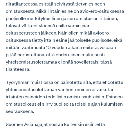
riitatilanteessa esittää selvitystä tietyn esineen
omistuksesta. Mikäli irtain esine on avio-ero-osituksessa
puolisolle merkityksellinen ja sen omistus on riitainen,
tulevat väitteet yleensä esille varsin pian
ositusperusteen jälkeen. Näin ollen mikäli avioero-
osituksessa tietty irtain esine jää toiselle puolisolle, eikä
mitään vaatimusta 10 vuoden aikana esitetä, voidaan
pitää perusteltuna, että ehdotuksen mukaisesti
yhteisomistusolettamaa ei enää sovellettaisi tässä
tilanteessa.
Työryhmän muistiossa on painotettu sitä, että ehdotettu
yhteisomistusolettaman vanhentuminen ei vaikutan
irtainten esineiden todellisiin omistussuhteisiin. Esineen
omistusoikeus ei siirry puolisolta toiselle ajan kulumisen
seurauksena.
Suomen Asianajajat nostaa kuitenkin esiin, että