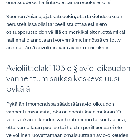
omaisuudeksi hallinta-olettaman vuoksi ei olisi.
Suomen Asianajajat katsookin, että lakiehdotuksen
perusteluissa olisi tarpeellista ottaa esiin ero
ositusperusteiden välillä esimerkiksi siten, että mikäli
hallinnalle annetaan työryhmämietinnössä esitetty
asema, tämä soveltuisi vain avioero-osituksiin.
Avioliittolaki 103 c § avio-oikeuden
vanhentumisaikaa koskeva uusi
pykälä
Pykälän 1 momentissa säädetään avio-oikeuden
vanhentumisajasta, joka on ehdotuksen mukaan 10
vuotta. Avio-oikeuden vanhentuminen tarkoittaa sitä,
että kumpikaan puoliso tai heidän perillisensä ei ole
velvollinen luovuttamaan omaisuuttaan avio-oikeuden