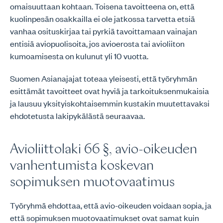
omaisuuttaan kohtaan. Toisena tavoitteena on, että
kuolinpesän osakkailla ei ole jatkossa tarvetta etsiä
vanhaa osituskirjaa tai pyrkiä tavoittamaan vainajan
entisiä aviopuolisoita, jos avioerosta tai avioliiton
kumoamisesta on kulunut yli 10 vuotta.
Suomen Asianajajat toteaa yleisesti, että työryhmän
esittämät tavoitteet ovat hyviä ja tarkoituksenmukaisia
ja lausuu yksityiskohtaisemmin kustakin muutettavaksi
ehdotetusta lakipykälästä seuraavaa.
Avioliittolaki 66 §, avio-oikeuden
vanhentumista koskevan
sopimuksen muotovaatimus
Työryhmä ehdottaa, että avio-oikeuden voidaan sopia, ja
että sopimuksen muotovaatimukset ovat samat kuin