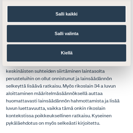
Salli kaikki
Tunnusmerkistöjen selkeys
Suomen Asianajajat katsoo, että lähtötilanne ja
Salli valinta
kansainvälisteiden velvoitteiden vaikutus huomioiden
tunnusmerkistöjen selkiyttämisessä on onnistuttu hyvin
Kiellä
ja terrorismirikostyöryhmän ehdotusta voidaan pitää
onnistuneena. Esimerkiksi pykälien välisten
keskinäisten suhteiden siirtäminen laintasolta
perusteluihin on ollut onnistunut ja lainsäädännön
selkeyttä lisäävä ratkaisu. Myös rikoslain 34 a luvun
aloittaminen määritelmäsäännöksellä auttaa
huomattavasti lainsäädännön hahmottamista ja lisää
luvun luettavuutta, vaikka tämä onkin rikoslain
kontekstissa poikkeuksellinen ratkaisu. Kyseinen
pykäläehdotus on myös selkeästi kirjoitettu.