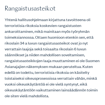
Rangaistusasteikot
Yhtenä hallitusohjelmaan kirjattuna tavoitteena oli
terroristisia rikoksia koskevien rangaistusten
ankaroittaminen, mikä mainitaan myös työryhmän
toimeksiannossa. Ottaen huomioon etenkin sen, että
rikoslain 34 a luvun rangaistusasteikot ovat jo nyt
verrattain laajoja sekä toisaalta rikoslain 6 luvun
säännökset ja niiden mahdollisen soveltamisen,
rangaistusasteikkojen laaja muuttaminen ei ole Suomen
Asianajajien näkemyksen mukaan peruteltua. Kuten
edellä on todettu, terroristisia rikoksia on käsitelty
toistaiseksi oikeusprosessissa verrattain vähän, minkä
vuoksi oikeuskäytäntöä ei ole vielä syntynyt, eikä
oikeuskäytäntöön vaikuttaminen lainsäädännön toimin
ole siten vielä mahdollista.