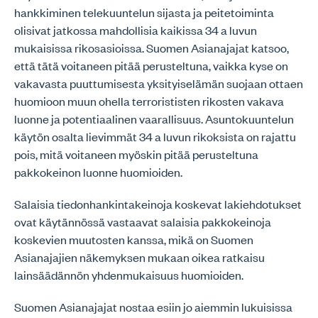
hankkiminen telekuuntelun sijasta ja peitetoiminta
olisivat jatkossa mahdollisia kaikissa 34 a luvun
mukaisissa rikosasioissa. Suomen Asianajajat katsoo,
että tätä voitaneen pitää perusteltuna, vaikka kyse on
vakavasta puuttumisesta yksityiselämän suojaan ottaen
huomioon muun ohella terrorististen rikosten vakava
luonne ja potentiaalinen vaarallisuus. Asuntokuuntelun
käytön osalta lievimmät 34 a luvun rikoksista on rajattu
pois, mitä voitaneen myöskin pitää perusteltuna
pakkokeinon luonne huomioiden.
Salaisia tiedonhankintakeinoja koskevat lakiehdotukset
ovat käytännössä vastaavat salaisia pakkokeinoja
koskevien muutosten kanssa, mikä on Suomen
Asianajajien näkemyksen mukaan oikea ratkaisu
lainsäädännön yhdenmukaisuus huomioiden.
Suomen Asianajajat nostaa esiin jo aiemmin lukuisissa