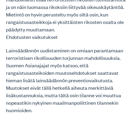
ja on näin luomassa rikoksiin liittyvää oikeuskäytäntöä.
Mietintö on hyvin perusteltu myös siltä osin, kun
rangaistusasteikkoja ei yksittäisten rikosten osalta ole
päädytty muuttamaan.
Ehdotusten vaikutukset
Lainsäädännön uudistaminen on omiaan parantamaan
terroristisen rikollisuuden torjunnan mahdollisuuksia.
Suomen Asianajajat myös katsoo, että
rangaistusasteikoiden muutosehdotukset saattavat
hieman lisätä lainsäädännön preventiovaikutusta.
Muutokset eivät tällä hetkellä aiheuta merkittäviä
lisäkustannuksia, mutta tältä osin tilanne voi muuttua
nopeastikin nykyinen maailmanpoliittinen tilannekin
huomioiden.