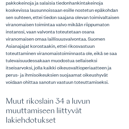
pakkokeinoja ja salaisia tiedonhankintakeinoja
koskevissa lausunnoissaan esille nostetun epäkohdan
sen suhteen, ettei tiedon saajana olevan toimivaltaisen
viranomaisen toimintaa valvo mikään riippumaton
instanssi, vaan valvonta toteutetaan osana
viranomaisen omaa laillisuusvalvontaa. Suomen
Asianajajat korostaakin, ettei rikosvastuun
toteuttaminen viranomaistoiminnasta ole, eikä se saa
tulevaisuudessakaan muodostua sellaiseksi
itseisarvoksi, jolla kaikki oikeusvaltioperiaatteen ja
perus- ja ihmisoikeuksien suojaamat oikeushyvät
voidaan ohittaa sanotun vastuun toteuttamiseksi.
Muut rikoslain 34 a luvun
muuttamiseen liittyvät
lakiehdotukset