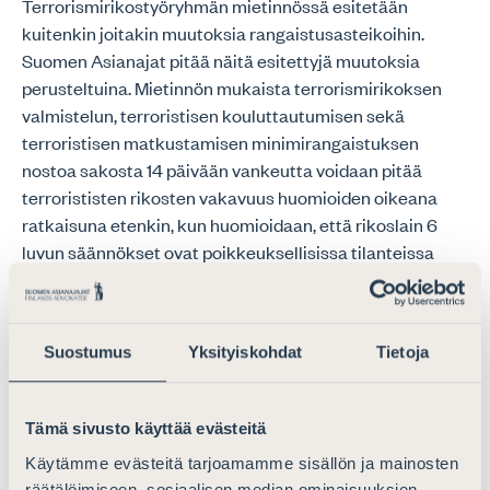
Terrorismirikostyöryhmän mietinnössä esitetään
kuitenkin joitakin muutoksia rangaistusasteikoihin.
Suomen Asianajat pitää näitä esitettyjä muutoksia
perusteltuina. Mietinnön mukaista terrorismirikoksen
valmistelun, terroristisen kouluttautumisen sekä
terroristisen matkustamisen minimirangaistuksen
nostoa sakosta 14 päivään vankeutta voidaan pitää
terrorististen rikosten vakavuus huomioiden oikeana
ratkaisuna etenkin, kun huomioidaan, että rikoslain 6
luvun säännökset ovat poikkeuksellisissa tilanteissa
käytettävissä. Kaikkien kolmen rangaistusasteikkojen
maksimirangaistuksia ehdotetaan myös korotettaviksi,
mitä voidaan pitää perusteltuna ratkaisuna. Näin
Suostumus
Yksityiskohdat
Tietoja
varmistetaan, että asteikot ovat riittävän laajat
erilaisten tekojen arviointiin.
Tämä sivusto käyttää evästeitä
Uudistuksen jälkeen sakko jää minimirangaistukseksi
vain terroristisen matkustamisen edistämiseen, sekä
Käytämme evästeitä tarjoamamme sisällön ja mainosten
räätälöimiseen, sosiaalisen median ominaisuuksien