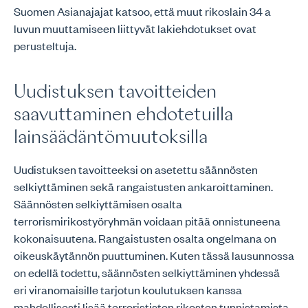
Suomen Asianajajat katsoo, että muut rikoslain 34 a
luvun muuttamiseen liittyvät lakiehdotukset ovat
perusteltuja.
Uudistuksen tavoitteiden
saavuttaminen ehdotetuilla
lainsäädäntömuutoksilla
Uudistuksen tavoitteeksi on asetettu säännösten
selkiyttäminen sekä rangaistusten ankaroittaminen.
Säännösten selkiyttämisen osalta
terrorismirikostyöryhmän voidaan pitää onnistuneena
kokonaisuutena. Rangaistusten osalta ongelmana on
oikeuskäytännön puuttuminen. Kuten tässä lausunnossa
on edellä todettu, säännösten selkiyttäminen yhdessä
eri viranomaisille tarjotun koulutuksen kanssa
mahdollisesti lisää terrorististen rikosten tunnistamista