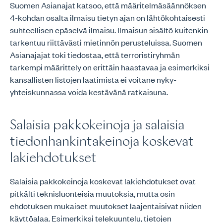
Suomen Asianajat katsoo, että määritelmäsäännöksen
4-kohdan osalta ilmaisu tietyn ajan on lähtökohtaisesti
suhteellisen epäselvä ilmaisu. Ilmaisun sisältö kuitenkin
tarkentuu riittävästi mietinnön perusteluissa. Suomen
Asianajajat toki tiedostaa, että terroristiryhmän
tarkempi määrittely on erittäin haastavaa ja esimerkiksi
kansallisten listojen laatimista ei voitane nyky-
yhteiskunnassa voida kestävänä ratkaisuna.
Salaisia pakkokeinoja ja salaisia
tiedonhankintakeinoja koskevat
lakiehdotukset
Salaisia pakkokeinoja koskevat lakiehdotukset ovat
pitkälti teknisluonteisia muutoksia, mutta osin
ehdotuksen mukaiset muutokset laajentaisivat niiden
käyttöalaa. Esimerkiksi telekuuntelu, tietojen