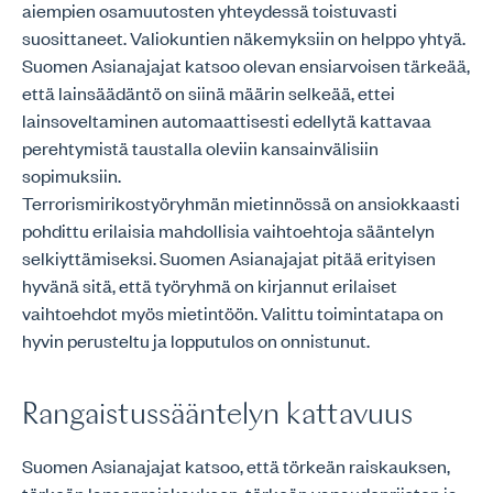
aiempien osamuutosten yhteydessä toistuvasti
suosittaneet. Valiokuntien näkemyksiin on helppo yhtyä.
Suomen Asianajajat katsoo olevan ensiarvoisen tärkeää,
että lainsäädäntö on siinä määrin selkeää, ettei
lainsoveltaminen automaattisesti edellytä kattavaa
perehtymistä taustalla oleviin kansainvälisiin
sopimuksiin.
Terrorismirikostyöryhmän mietinnössä on ansiokkaasti
pohdittu erilaisia mahdollisia vaihtoehtoja sääntelyn
selkiyttämiseksi. Suomen Asianajajat pitää erityisen
hyvänä sitä, että työryhmä on kirjannut erilaiset
vaihtoehdot myös mietintöön. Valittu toimintatapa on
hyvin perusteltu ja lopputulos on onnistunut.
Rangaistussääntelyn kattavuus
Suomen Asianajajat katsoo, että törkeän raiskauksen,