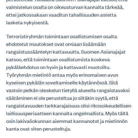
valmistelun osalta on oikeusturvan kannalta tärkeää,
ettei jatkossakaan vaaditun tahallisuuden astetta
lasketa nykyisestä.
Terroristiryhmän toimintaan osallistumisen osalta
ehdotetut muutokset ovat omiaan lisäämään
rangaistussääntelyn kattavuutta. Suomen Asianajajat
katsoo, että toimintaan osallistumista koskeva
pykäläehdotus on hyvin ja kattavasti muotoiltu.
Työryhmän mietintö antaa myös erinomaisen avun
kyseisen pykälän soveltamiselle käytännössä. Sitä
vastoin pelkän oleskelun tietyllä alueella rangaistavaksi
säätäminen ei ole perusteltua jo siitäkin syytä, että
rangaistavuuden tarkkarajaisuus olisi rikosoikeudellisen
laillisuusperiaatteen kannalta ongelmallista. Myös tältä
osin lakivaliokunnan aiemmat kannanotot ja mietinnön
kanta ovat siten perusteltuja.