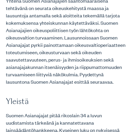
Yhtenä Suomen Asianajajien sääntömääräisenä
tehtävänä on seurata oikeuskehitystä maassa ja
lausuntoja antamalla sekä aloitteita tekemällä tarjota
kokemuksensa yhteiskunnan käytettäväksi. Suomen
Asianajajien oikeuspoliittisen työn lähtökohta on
oikeusvaltion turvaaminen. Lausunnoissaan Suomen
Asianajajat pyrkii painottamaan oikeusvaltioperiaatteen
toteutumiseen, oikeusturvaan sekä oikeuden
saavutettavuuteen, perus- ja ihmisoikeuksien sekä
asianajajakunnan itsenäisyyden ja riippumattomuuden
turvaamiseen liittyviä näkökulmia. Pyydettynä
lausuntona Suomen Asianajajat esittää seuraavaa.
Yleistä
Suomen Asianajajat pitää rikoslain 34 a luvun
uudistamista tärkeänä ja kannatettavana
lainsäädäntöhankkeena. Kyseinen luku on nykyisessä