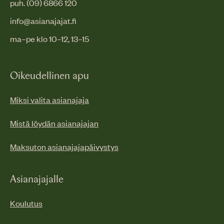
puh. (09) 6866 120
info@asianajajat.fi
ma–pe klo 10–12, 13–15
Oikeudellinen apu
Miksi valita asianajaja
Mistä löydän asianajajan
Maksuton asianajajapäivystys
Asianajajalle
Koulutus