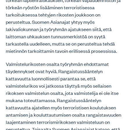
törkeän lapsenraiskauksen, törkeän vapaudenriiston ja
törkeän ryöstön lisääminen terroristisessa
tarkoituksessa tehtyjen rikosten joukkoon on
perusteltua. Suomen Asianajat yhtyy myös
lakivaliokunnan ja työryhmän ajatukseen siitä, että
laittoman uhkauksen tunnusmerkistöä on syytä
tarkastella uudelleen, mutta se on perusteltua tehdä
mietinnön tarkoittamin tavoin erillisessä prosessissa.
Valmistelurikosten osalta työryhmän ehdottamat
täydennykset ovat hyviä. Rangaistussääntelyn
kattavuutta luonnollisesti parantaa se, että
valmistelurikos voi jatkossa täyttyä myös sellaisen
rikoksen valmistelun osalta, jota valmistelija ei ole itse
mukana toteuttamassa. Rangaistussääntelyn
kattavuutta ajatellen myös terroristisen koulutuksen
antamisen ja kouluttautumisen osalta rangaistavuuden
laajentaminen terrorismirikoksen valmisteluun on
perusteltua. Toisaalta Suomen Asianajajat katsoo, että