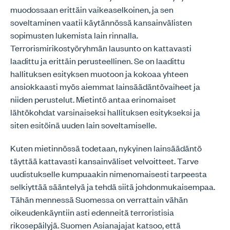
muodossaan erittäin vaikeaselkoinen, ja sen
soveltaminen vaatii käytännössä kansainvälisten
sopimusten lukemista lain rinnalla.
Terrorismirikostyöryhmän lausunto on kattavasti
laadittu ja erittäin perusteellinen. Se on laadittu
hallituksen esityksen muotoon ja kokoaa yhteen
ansiokkaasti myös aiemmat lainsäädäntövaiheet ja
niiden perustelut. Mietintö antaa erinomaiset
lähtökohdat varsinaiseksi hallituksen esitykseksi ja
siten esitöinä uuden lain soveltamiselle.
Kuten mietinnössä todetaan, nykyinen lainsäädäntö
täyttää kattavasti kansainväliset velvoitteet. Tarve
uudistukselle kumpuaakin nimenomaisesti tarpeesta
selkiyttää sääntelyä ja tehdä siitä johdonmukaisempaa.
Tähän mennessä Suomessa on verrattain vähän
oikeudenkäyntiin asti edenneitä terroristisia
rikosepäilyjä. Suomen Asianajajat katsoo, että