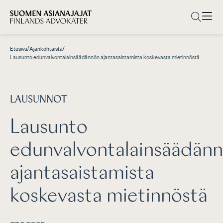
/
/
Etusivu
Ajankohtaista
Lausunto edunvalvontalainsäädännön ajantasaistamista koskevasta mietinnöstä
LAUSUNNOT
Lausunto
edunvalvontalainsäädän
ajantasaistamista
koskevasta mietinnöstä