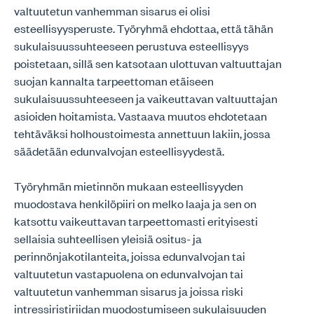
valtuutetun vanhemman sisarus ei olisi
esteellisyysperuste. Työryhmä ehdottaa, että tähän
sukulaisuussuhteeseen perustuva esteellisyys
poistetaan, sillä sen katsotaan ulottuvan valtuuttajan
suojan kannalta tarpeettoman etäiseen
sukulaisuussuhteeseen ja vaikeuttavan valtuuttajan
asioiden hoitamista. Vastaava muutos ehdotetaan
tehtäväksi holhoustoimesta annettuun lakiin, jossa
säädetään edunvalvojan esteellisyydestä.
Työryhmän mietinnön mukaan esteellisyyden
muodostava henkilöpiiri on melko laaja ja sen on
katsottu vaikeuttavan tarpeettomasti erityisesti
sellaisia suhteellisen yleisiä ositus- ja
perinnönjakotilanteita, joissa edunvalvojan tai
valtuutetun vastapuolena on edunvalvojan tai
valtuutetun vanhemman sisarus ja joissa riski
intressiristiriidan muodostumiseen sukulaisuuden