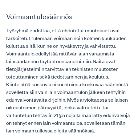
Voimaantulosäännös
Työryhmä ehdottaa, että ehdotetut muutokset ovat
tarkoitetut tulemaan voimaan noin kolmen kuukauden
kuluttua siitä, kun ne on hyväksytty ja vahvistettu.
Voimaantulo edellyttää riittävän ajan varaamista
lainsäädännön täytäntöönpanotoimiin. Näitä ovat
tietojärjestelmiin tarvittavien teknisten muutosten
toteuttaminen sekä tiedottaminen ja koulutus.
Kiinteistöä koskevia oikeustoimia koskevaa säännöstä
sovellettaisiin vain lain voimaantulon jälkeen tehtyihin
edunvalvontavaltakirjoihin. Myös arvioitaessa sellaisen
oikeustoimen pätevyyttä, jonka valtuutettu tai
valtuutetun tehtäviin 21 §:n nojalla määrätty edunvalvoja
on tehnyt ennen lain voimaantuloa, sovelletaan tämän
lain voimaan tullessa olleita säännöksiä.