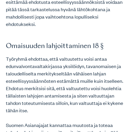
esittämää ehdotusta esteellisyyssäännöksistä voidaan
pitää tässä tarkastelussa hyvänä lähtökohtana ja
mahdollisesti jopa vaihtoehtona lopulliseksi
ehdotukseksi.
Omaisuuden lahjoittaminen 18 §
Työryhmä ehdottaa, että valtuutettu voisi antaa
edunvalvontavaltakirjassa yksilöidyn, tavanomaisen ja
taloudelliselta merkitykseltään vähäisen lahjan
esteellisyyssäännösten estämättä muille kuin itselleen.
Ehdotus merkitsisi sitä, että valtuutettu voisi huolehtia
tällaisten lahjojen antamisesta ja siten valtuuttajan
tahdon toteutumisesta silloin, kun valtuuttaja ei kykene
tähän itse.
Suomen Asianajajat kannattaa muutosta ja toteaa