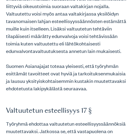
liittyviä oikeustoimia suoraan valtakirjan nojalla.
Valtuutettu voisi myös antaa valtakirjassa yksilöidyn
tavanomaisen lahjan esteellisyyssäännösten estämättä
muille kuin itselleen. Lisäksi valtuutetun tehtäviin
tilapäisesti määrätty edunvalvoja voisi tehtävissään
toimia kuten valtuutettu eli lähtökohtaisesti
edunvalvontavaltuutuksesta annetun lain mukaisesti.
Suomen Asianajajat toteaa yleisesti, että työryhmän
esittämät tavoitteet ovat hyviä ja tarkoituksenmukaisia
ja lausuu yksityiskohtaisemmin kustakin muutettavaksi
ehdotetusta lakipykälästä seuraavaa.
Valtuutetun esteellisyys 17 §
Työryhmä ehdottaa valtuutetun esteellisyyssäännöksiä
muutettavaksi. Jatkossa se, että vastapuolena on