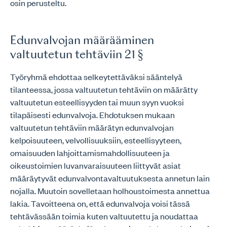
osin perusteltu.
Edunvalvojan määrääminen
valtuutetun tehtäviin 21 §
Työryhmä ehdottaa selkeytettäväksi sääntelyä
tilanteessa, jossa valtuutetun tehtäviin on määrätty
valtuutetun esteellisyyden tai muun syyn vuoksi
tilapäisesti edunvalvoja. Ehdotuksen mukaan
valtuutetun tehtäviin määrätyn edunvalvojan
kelpoisuuteen, velvollisuuksiin, esteellisyyteen,
omaisuuden lahjoittamismahdollisuuteen ja
oikeustoimien luvanvaraisuuteen liittyvät asiat
määräytyvät edunvalvontavaltuutuksesta annetun lain
nojalla. Muutoin sovelletaan holhoustoimesta annettua
lakia. Tavoitteena on, että edunvalvoja voisi tässä
tehtävässään toimia kuten valtuutettu ja noudattaa