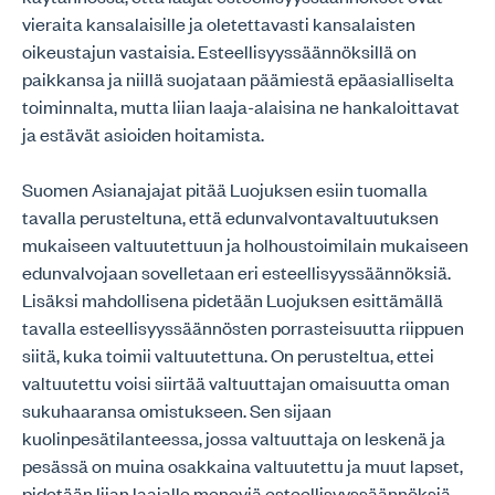
vieraita kansalaisille ja oletettavasti kansalaisten
oikeustajun vastaisia. Esteellisyyssäännöksillä on
paikkansa ja niillä suojataan päämiestä epäasialliselta
toiminnalta, mutta liian laaja-alaisina ne hankaloittavat
ja estävät asioiden hoitamista.
Suomen Asianajajat pitää Luojuksen esiin tuomalla
tavalla perusteltuna, että edunvalvontavaltuutuksen
mukaiseen valtuutettuun ja holhoustoimilain mukaiseen
edunvalvojaan sovelletaan eri esteellisyyssäännöksiä.
Lisäksi mahdollisena pidetään Luojuksen esittämällä
tavalla esteellisyyssäännösten porrasteisuutta riippuen
siitä, kuka toimii valtuutettuna. On perusteltua, ettei
valtuutettu voisi siirtää valtuuttajan omaisuutta oman
sukuhaaransa omistukseen. Sen sijaan
kuolinpesätilanteessa, jossa valtuuttaja on leskenä ja
pesässä on muina osakkaina valtuutettu ja muut lapset,
pidetään liian laajalle meneviä esteellisyyssäännöksiä