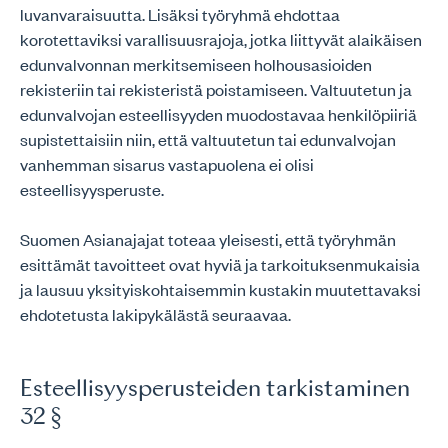
luvanvaraisuutta. Lisäksi työryhmä ehdottaa
korotettaviksi varallisuusrajoja, jotka liittyvät alaikäisen
edunvalvonnan merkitsemiseen holhousasioiden
rekisteriin tai rekisteristä poistamiseen. Valtuutetun ja
edunvalvojan esteellisyyden muodostavaa henkilöpiiriä
supistettaisiin niin, että valtuutetun tai edunvalvojan
vanhemman sisarus vastapuolena ei olisi
esteellisyysperuste.
Suomen Asianajajat toteaa yleisesti, että työryhmän
esittämät tavoitteet ovat hyviä ja tarkoituksenmukaisia
ja lausuu yksityiskohtaisemmin kustakin muutettavaksi
ehdotetusta lakipykälästä seuraavaa.
Esteellisyysperusteiden tarkistaminen
32 §