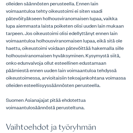
olleiden säännösten perusteella. Ennen lain
voimaantuloa tehty oikeustoimi ei siten vaadi
pätevöityäkseen holhousviranomaisen lupaa, vaikka
lupa aiemmasta laista poiketen olisi uuden lain mukaan
tarpeen. Jos oikeustoimi olisi edellyttänyt ennen lain
voimaantuloa holhousviranomaisen lupaa, eikä sitä ole
haettu, oikeustoimi voidaan pätevöittää hakemalla sille
holhousviranomaisen hyväksyminen. Kysymystä siitä,
onko edunvalvoja ollut esteellinen edustamaan
päämiestä ennen uuden lain voimaantuloa tehdyssä
oikeustoimessa, arvioitaisiin tekoajankohtana voimassa
olleiden esteellisyyssäännösten perusteella.
Suomen Asianajajat pitää ehdotettua
voimaantulosäännöstä perusteltuna.
Vaihtoehdot ja työryhmän