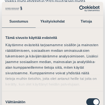
Vaikka myös ehdotetun 21 §:n muutoksen myötä
lahjoittamista helpotetaan, kun tilapäisesti määrättyyn
edunvalvojaan sovelletaan edunvalvontavaltuutuslain
säännöksiä, poistaa muutos tarvetta hakea edunvalvoja
Suostumus
Yksityiskohdat
Tietoja
tavanomaisen lahjoituksen antamiseksi ja muutosta on
pidettävä tältäkin osin perusteltuna.
Tämä sivusto käyttää evästeitä
Käytämme evästeitä tarjoamamme sisällön ja mainosten
Suhde eräisiin muualla laissa oleviin
räätälöimiseen, sosiaalisen median ominaisuuksien
valtakirjaa koskeviin säännöksiin 20 §
tukemiseen ja kävijämäärämme analysoimiseen. Lisäksi
jaamme sosiaalisen median, mainosalan ja analytiikka-
Työryhmä ehdottaa sääntelyä muutettavaksi niin, että
alan kumppaneillemme tietoja siitä, miten käytät
valtuutettu olisi kelpoinen myymään tai muutoin
sivustoamme. Kumppanimme voivat yhdistää näitä
luovuttamaan kiinteistön, hakemaan kiinnitystä tai
tietoja muihin tietoihin, joita olet antanut heille tai joita on
perustamaan panttioikeuden kiinteistöön suoraan
kerätty, kun olet käyttänyt heidän palvelujaan.
edunvalvontavaltuutuksen nojalla maakaaren
säännösten estämättä. Muutos ei kuitenkaan estäisi
Suostumuksen
valtuuttajaa antamasta valtakirjassa erityisiä
Välttämätön
valinta