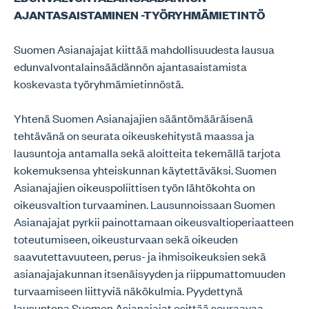
AJANTASAISTAMINEN -TYÖRYHMÄMIETINTÖ
Suomen Asianajajat kiittää mahdollisuudesta lausua
edunvalvontalainsäädännön ajantasaistamista
koskevasta työryhmämietinnöstä.
Yhtenä Suomen Asianajajien sääntömääräisenä
tehtävänä on seurata oikeuskehitystä maassa ja
lausuntoja antamalla sekä aloitteita tekemällä tarjota
kokemuksensa yhteiskunnan käytettäväksi. Suomen
Asianajajien oikeuspoliittisen työn lähtökohta on
oikeusvaltion turvaaminen. Lausunnoissaan Suomen
Asianajajat pyrkii painottamaan oikeusvaltioperiaatteen
toteutumiseen, oikeusturvaan sekä oikeuden
saavutettavuuteen, perus- ja ihmisoikeuksien sekä
asianajajakunnan itsenäisyyden ja riippumattomuuden
turvaamiseen liittyviä näkökulmia. Pyydettynä
lausuntona Suomen Asianajajat esittää seuraavaa.