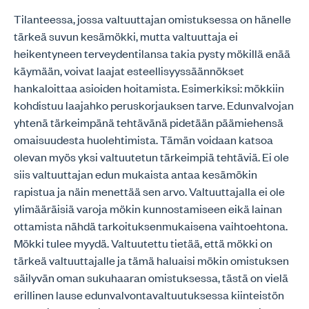
Tilanteessa, jossa valtuuttajan omistuksessa on hänelle
tärkeä suvun kesämökki, mutta valtuuttaja ei
heikentyneen terveydentilansa takia pysty mökillä enää
käymään, voivat laajat esteellisyyssäännökset
hankaloittaa asioiden hoitamista. Esimerkiksi: mökkiin
kohdistuu laajahko peruskorjauksen tarve. Edunvalvojan
yhtenä tärkeimpänä tehtävänä pidetään päämiehensä
omaisuudesta huolehtimista. Tämän voidaan katsoa
olevan myös yksi valtuutetun tärkeimpiä tehtäviä. Ei ole
siis valtuuttajan edun mukaista antaa kesämökin
rapistua ja näin menettää sen arvo. Valtuuttajalla ei ole
ylimääräisiä varoja mökin kunnostamiseen eikä lainan
ottamista nähdä tarkoituksenmukaisena vaihtoehtona.
Mökki tulee myydä. Valtuutettu tietää, että mökki on
tärkeä valtuuttajalle ja tämä haluaisi mökin omistuksen
säilyvän oman sukuhaaran omistuksessa, tästä on vielä
erillinen lause edunvalvontavaltuutuksessa kiinteistön