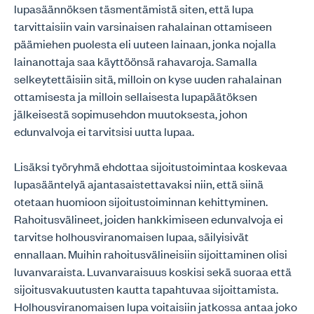
lupasäännöksen täsmentämistä siten, että lupa
tarvittaisiin vain varsinaisen rahalainan ottamiseen
päämiehen puolesta eli uuteen lainaan, jonka nojalla
lainanottaja saa käyttöönsä rahavaroja. Samalla
selkeytettäisiin sitä, milloin on kyse uuden rahalainan
ottamisesta ja milloin sellaisesta lupapäätöksen
jälkeisestä sopimusehdon muutoksesta, johon
edunvalvoja ei tarvitsisi uutta lupaa.
Lisäksi työryhmä ehdottaa sijoitustoimintaa koskevaa
lupasääntelyä ajantasaistettavaksi niin, että siinä
otetaan huomioon sijoitustoiminnan kehittyminen.
Rahoitusvälineet, joiden hankkimiseen edunvalvoja ei
tarvitse holhousviranomaisen lupaa, säilyisivät
ennallaan. Muihin rahoitusvälineisiin sijoittaminen olisi
luvanvaraista. Luvanvaraisuus koskisi sekä suoraa että
sijoitusvakuutusten kautta tapahtuvaa sijoittamista.
Holhousviranomaisen lupa voitaisiin jatkossa antaa joko