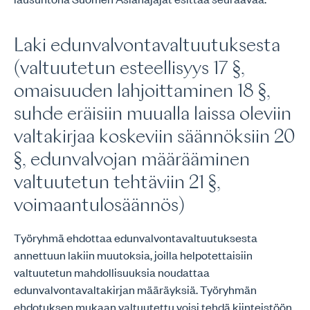
Laki edunvalvontavaltuutuksesta
(valtuutetun esteellisyys 17 §,
omaisuuden lahjoittaminen 18 §,
suhde eräisiin muualla laissa oleviin
valtakirjaa koskeviin säännöksiin 20
§, edunvalvojan määrääminen
valtuutetun tehtäviin 21 §,
voimaantulosäännös)
Työryhmä ehdottaa edunvalvontavaltuutuksesta
annettuun lakiin muutoksia, joilla helpotettaisiin
valtuutetun mahdollisuuksia noudattaa
edunvalvontavaltakirjan määräyksiä. Työryhmän
ehdotuksen mukaan valtuutettu voisi tehdä kiinteistöön