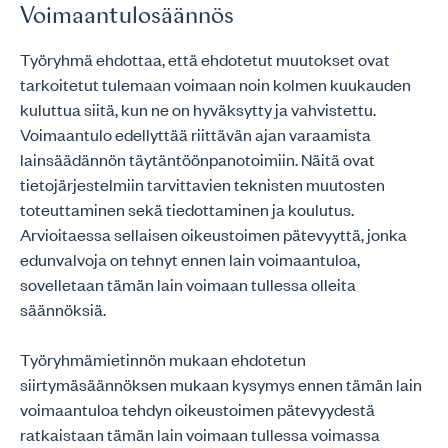
Voimaantulosäännös
Työryhmä ehdottaa, että ehdotetut muutokset ovat
tarkoitetut tulemaan voimaan noin kolmen kuukauden
kuluttua siitä, kun ne on hyväksytty ja vahvistettu.
Voimaantulo edellyttää riittävän ajan varaamista
lainsäädännön täytäntöönpanotoimiin. Näitä ovat
tietojärjestelmiin tarvittavien teknisten muutosten
toteuttaminen sekä tiedottaminen ja koulutus.
Arvioitaessa sellaisen oikeustoimen pätevyyttä, jonka
edunvalvoja on tehnyt ennen lain voimaantuloa,
sovelletaan tämän lain voimaan tullessa olleita
säännöksiä.
Työryhmämietinnön mukaan ehdotetun
siirtymäsäännöksen mukaan kysymys ennen tämän lain
voimaantuloa tehdyn oikeustoimen pätevyydestä
ratkaistaan tämän lain voimaan tullessa voimassa