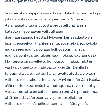
valtakirjan määräyksiä valtuuttajan tahdon mukaisesti.
Suomen Asianajajat kannattaa ehdotettua muutosta ja
pitää ajantasaistamista tarpeellisena. Suomen
Asianajajat pitää muutosta perusteltuna ja sen
katsotaan suojaavan valtuuttajan
itsemääräämisoikeutta. Nykyinen lainsäädäntö on
luonut epäselvän tilanteen siitä, sovelletaanko pykälän
mukaiseen edunvalvojaan holhoustoimilain vai
edunvalvontavaltuutuksen säännöksiä. Käytännössä
tilanteissa on sovellettu holhoustoimilakia, mikä ei
vastaa valtuuttajan tahtoa, vaikkei tämä erillistä
toissijaista valtuutettua tai varavaltuutettua olekaan
valtuutuksen tekohetkellä pystynyt nimeämään. Koska
säännös koskee myös tilanteita, joissa myös nimetty
varavaltuutettu on esteellinen, on erittäin perusteltua,
että nimettävään edunvalvojaan sovelletaan
valtuutuksen eikä holhoustoimilain määräyksiä.