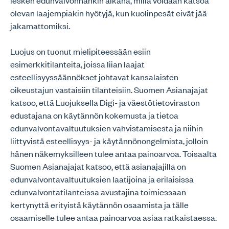
lesken edunvalvonnankin aikana, millä voidaan katsoa
olevan laajempiakin hyötyjä, kun kuolinpesät eivät jää
jakamattomiksi.
Luojus on tuonut mielipiteessään esiin
esimerkkitilanteita, joissa liian laajat
esteellisyyssäännökset johtavat kansalaisten
oikeustajun vastaisiin tilanteisiin. Suomen Asianajajat
katsoo, että Luojuksella Digi- ja väestötietoviraston
edustajana on käytännön kokemusta ja tietoa
edunvalvontavaltuutuksien vahvistamisesta ja niihin
liittyvistä esteellisyys- ja käytännönongelmista, jolloin
hänen näkemyksilleen tulee antaa painoarvoa. Toisaalta
Suomen Asianajajat katsoo, että asianajajilla on
edunvalvontavaltuutuksien laatijoina ja erilaisissa
edunvalvontatilanteissa avustajina toimiessaan
kertynyttä erityistä käytännön osaamista ja tälle
osaamiselle tulee antaa painoarvoa asiaa ratkaistaessa.