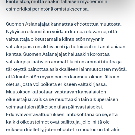
kiinteistöä, mutta saakin tällaisen myöhemmin
esimerkiksi perintönä omistukseensa.
Suomen Asianajajat kannattaa ehdotettua muutosta.
Nykyisen oikeustilan voidaan katsoa olevan se, että
valtuuttaja oikeuttamalla kiinteistön myynnin
valtakirjassa on aktiivisesti ja tietoisesti ottanut asiaan
kantaa. Suomen Asianajajat haluaakin korostaa
valtakirjoja laativien ammattilaisten ammattitaitoa ja
tärkeyttä painottaa asiakkailleen lainmuutosten myötä,
että kiinteistön myyminen on lainmuutoksen jälkeen
oletus, josta voi poiketa erikseen valtakirjassa.
Muutoksen katsotaan vastaavan kansalaisten
oikeustajua, vaikka se muuttaakin lain alkuperäisen
voimaantulon jälkeisen tilan päinvastaiseksi.
Edunvalvontavaltuutuksen lähtökohtana on se, että
kaikki oikeustoimet ovat sallittuja, jollei niitä ole
erikseen kielletty, joten ehdotettu muutos on tältäkin