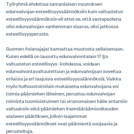
Työryhmä ehdottaa samanlaisen muutoksen
edunvalvojan esteellisyyssäännöksiin kuin valtuutetun
esteellisyyssäännöksiin eli ettei se, että vastapuolena
olisi edunvalvojan vanhemman sisarus, olisi jatkossa
esteellisyysperuste.
Suomen Asianajajat kannattaa muutosta sellaisenaan.
Kuten edellä on lausuttu edunvalvontalain 17 §:n
valtuutetun esteellisyys -kohdassa, voidaan
edunvalvontavaltuutettuun ja edunvalvojaan soveltaa
erilaisia ja eri laajuisia esteellisyyssäännöksiä. Vaikka
myös holhoustoimilain mukaisena edunvalvojana voi
toimia päämiehen läheinen, perustuu edunvalvojan
toiminta tuomioistuimen tai viranomaisen hälle antamiin
valtuuksiin eikä päämiehen itsemääräämisoikeuden
alaiseen päätöksen, jolloin laajemmat
esteellisyyssäännökset ovat päämiestä suojaavia ja
perusteltuja.