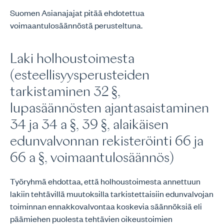
Suomen Asianajajat pitää ehdotettua
voimaantulosäännöstä perusteltuna.
Laki holhoustoimesta
(esteellisyysperusteiden
tarkistaminen 32 §,
lupasäännösten ajantasaistaminen
34 ja 34 a §, 39 §, alaikäisen
edunvalvonnan rekisteröinti 66 ja
66 a §, voimaantulosäännös)
Työryhmä ehdottaa, että holhoustoimesta annettuun
lakiin tehtävillä muutoksilla tarkistettaisiin edunvalvojan
toiminnan ennakkovalvontaa koskevia säännöksiä eli
päämiehen puolesta tehtävien oikeustoimien