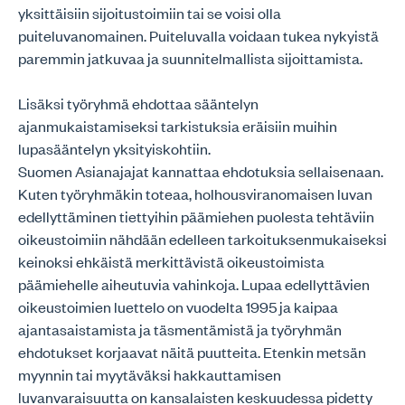
yksittäisiin sijoitustoimiin tai se voisi olla
puiteluvanomainen. Puiteluvalla voidaan tukea nykyistä
paremmin jatkuvaa ja suunnitelmallista sijoittamista.
Lisäksi työryhmä ehdottaa sääntelyn
ajanmukaistamiseksi tarkistuksia eräisiin muihin
lupasääntelyn yksityiskohtiin.
Suomen Asianajajat kannattaa ehdotuksia sellaisenaan.
Kuten työryhmäkin toteaa, holhousviranomaisen luvan
edellyttäminen tiettyihin päämiehen puolesta tehtäviin
oikeustoimiin nähdään edelleen tarkoituksenmukaiseksi
keinoksi ehkäistä merkittävistä oikeustoimista
päämiehelle aiheutuvia vahinkoja. Lupaa edellyttävien
oikeustoimien luettelo on vuodelta 1995 ja kaipaa
ajantasaistamista ja täsmentämistä ja työryhmän
ehdotukset korjaavat näitä puutteita. Etenkin metsän
myynnin tai myytäväksi hakkauttamisen
luvanvaraisuutta on kansalaisten keskuudessa pidetty