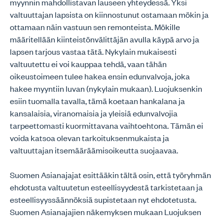
myynnin mahdollistavan lauseen yhteydessä. Yksi
valtuuttajan lapsista on kiinnostunut ostamaan mökin ja
ottamaan näin vastuun sen remonteista. Mökille
määritellään kiinteistönvälittäjän avulla käypä arvo ja
lapsen tarjous vastaa tätä. Nykylain mukaisesti
valtuutettu ei voi kauppaa tehdä, vaan tähän
oikeustoimeen tulee hakea ensin edunvalvoja, joka
hakee myyntiin luvan (nykylain mukaan). Luojuksenkin
esiin tuomalla tavalla, tämä koetaan hankalana ja
kansalaisia, viranomaisia ja yleisiä edunvalvojia
tarpeettomasti kuormittavana vaihtoehtona. Tämän ei
voida katsoa olevan tarkoituksenmukaista ja
valtuuttajan itsemääräämisoikeutta suojaavaa.
Suomen Asianajajat esittääkin tältä osin, että työryhmän
ehdotusta valtuutetun esteellisyydestä tarkistetaan ja
esteellisyyssäännöksiä supistetaan nyt ehdotetusta.
Suomen Asianajajien näkemyksen mukaan Luojuksen