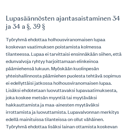
Lupasäännösten ajantasaistaminen 34
ja 34 a §, 39 §
Työryhmä ehdottaa holhousviranomaisen lupaa
koskevan vaatimuksen poistamista kolmessa
tilanteessa. Lupaa ei tarvittaisi ensinnäkään siihen, että
edunvalvoja ryhtyy harjoittamaan elinkeinoa
päämiehensä lukuun. Myöskään kuolinpesän
yhteishallinnosta päämiehen puolesta tehtävä sopimus
ei edellyttäisi jatkossa holhousviranomaisen lupaa.
Lisäksi ehdotetaan luovuttavaksi lupavaatimuksesta,
joka koskee metsän myyntiä tai myytäväksi
hakkauttamista ja maa-ainesten myytäväksi
irrottamista ja luovuttamista. Lupavalvonnan merkitys
edellä mainituissa tilanteissa on ollut vähäinen.
Työryhmä ehdottaa lisäksi lainan ottamista koskevan