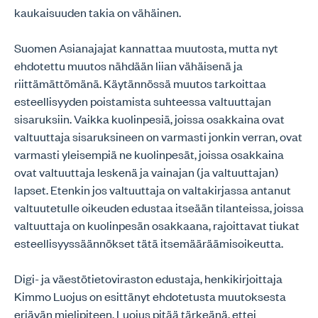
kaukaisuuden takia on vähäinen.
Suomen Asianajajat kannattaa muutosta, mutta nyt
ehdotettu muutos nähdään liian vähäisenä ja
riittämättömänä. Käytännössä muutos tarkoittaa
esteellisyyden poistamista suhteessa valtuuttajan
sisaruksiin. Vaikka kuolinpesiä, joissa osakkaina ovat
valtuuttaja sisaruksineen on varmasti jonkin verran, ovat
varmasti yleisempiä ne kuolinpesät, joissa osakkaina
ovat valtuuttaja leskenä ja vainajan (ja valtuuttajan)
lapset. Etenkin jos valtuuttaja on valtakirjassa antanut
valtuutetulle oikeuden edustaa itseään tilanteissa, joissa
valtuuttaja on kuolinpesän osakkaana, rajoittavat tiukat
esteellisyyssäännökset tätä itsemääräämisoikeutta.
Digi- ja väestötietoviraston edustaja, henkikirjoittaja
Kimmo Luojus on esittänyt ehdotetusta muutoksesta
eriävän mielipiteen. Luojus pitää tärkeänä, ettei