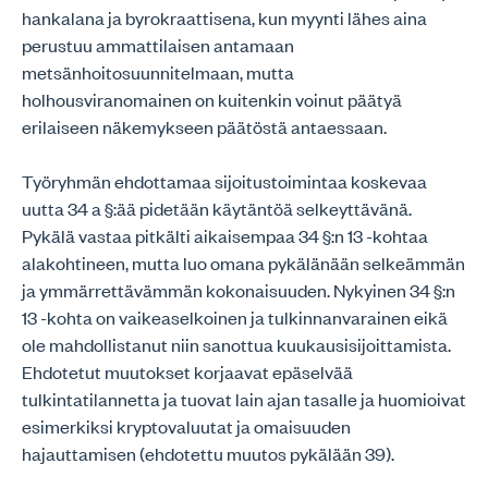
hankalana ja byrokraattisena, kun myynti lähes aina
perustuu ammattilaisen antamaan
metsänhoitosuunnitelmaan, mutta
holhousviranomainen on kuitenkin voinut päätyä
erilaiseen näkemykseen päätöstä antaessaan.
Työryhmän ehdottamaa sijoitustoimintaa koskevaa
uutta 34 a §:ää pidetään käytäntöä selkeyttävänä.
Pykälä vastaa pitkälti aikaisempaa 34 §:n 13 -kohtaa
alakohtineen, mutta luo omana pykälänään selkeämmän
ja ymmärrettävämmän kokonaisuuden. Nykyinen 34 §:n
13 -kohta on vaikeaselkoinen ja tulkinnanvarainen eikä
ole mahdollistanut niin sanottua kuukausisijoittamista.
Ehdotetut muutokset korjaavat epäselvää
tulkintatilannetta ja tuovat lain ajan tasalle ja huomioivat
esimerkiksi kryptovaluutat ja omaisuuden
hajauttamisen (ehdotettu muutos pykälään 39).