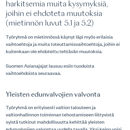
harkitsemia muita kysymyksiä,
joihin ei ehdoteta muutoksia
(mietinnön luvut 5.1 ja 5.2)
Työryhmä on mietinnössä käynyt läpi myös erilaisia
vaihtoehtoja ja muita toteuttamisvaihtoehtoja, joihin ei
kuitenkaan ole ehdotettu tehtävän muutoksia.
Suomen Asianajajat lausuu esiin tuoduista
vaihtoehdoista seuraavaa.
Yleisten edunvalvojien valvonta
Työryhmä on erityisesti valtion talouteen ja
valtionhallinnon toiminnan tehostamiseen liittyvistä
syistä tutkinut mahdollisuutta kehittää yleisten
edunvalvojien valvontaa uudella tavalla. Yksi keino voisi