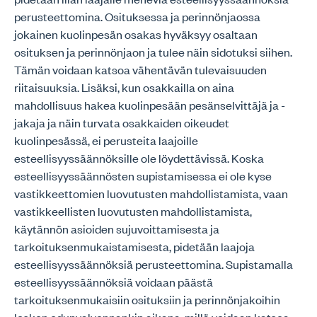
perusteettomina. Osituksessa ja perinnönjaossa
jokainen kuolinpesän osakas hyväksyy osaltaan
osituksen ja perinnönjaon ja tulee näin sidotuksi siihen.
Tämän voidaan katsoa vähentävän tulevaisuuden
riitaisuuksia. Lisäksi, kun osakkailla on aina
mahdollisuus hakea kuolinpesään pesänselvittäjä ja -
jakaja ja näin turvata osakkaiden oikeudet
kuolinpesässä, ei perusteita laajoille
esteellisyyssäännöksille ole löydettävissä. Koska
esteellisyyssäännösten supistamisessa ei ole kyse
vastikkeettomien luovutusten mahdollistamista, vaan
vastikkeellisten luovutusten mahdollistamista,
käytännön asioiden sujuvoittamisesta ja
tarkoituksenmukaistamisesta, pidetään laajoja
esteellisyyssäännöksiä perusteettomina. Supistamalla
esteellisyyssäännöksiä voidaan päästä
tarkoituksenmukaisiin osituksiin ja perinnönjakoihin