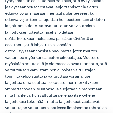
työryhmänkin esiin tuomilla seikoilla, että nykyisellään
jääviyssäännökset estävät lahjoittamiset eikä edes
edunvalvojan määrääminen auta tilanteeseen, kun
edunvalvojan toimia rajoittaa holhoustoimilain ehdoton
lahjoittamiskielto. Varavaltuutetun vahvistamista
lahjoituksen toteuttamiseksi pidetään
epätarkoituksenmukaisena ja lisäksi käytäntö on
osoittanut, että lahjoituksia tehdään
esteellisyyssäännöksistä huolimatta, joten muutos
vastannee myös kansalaisten oikeustajua. Muutos ei
myöskään muuta sitä jo olemassa olevaa tilannetta, että
valtuutuksen vahvistaminen ei poista valtuuttajan
toimintakelpoisuutta ja valtuuttaja voi aina itse
lahjoittaa omaisuuttaan oikeustoimen merkityksen
ymmärtäessään. Muutoksella suojataan nimenomaan
niitä tilanteita, kun valtuuttaja ei enää itse kykene
lahjoituksia tekemään, mutta lahjoitukset vastaavat
valtuuttajan valtuutusta laatiessa ilmaisemaa tahtotilaa.