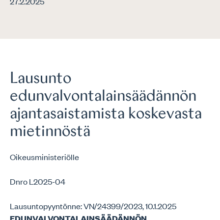
27.2.2025
Lausunto
edunvalvontalainsäädännön
ajantasaistamista koskevasta
mietinnöstä
Oikeusministeriölle
Dnro L2025-04
Lausuntopyyntönne: VN/24399/2023, 10.1.2025
EDUNVALVONTALAINSÄÄDÄNNÖN