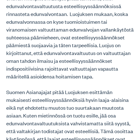
edunvalvontavaltuutusta esteellisyyssäännöksissä
rinnasteta edunvalvontaan. Luojuksen mukaan, koska
edunvalvonnassa on kyse tuomioistuimen tai
viranomaisen valtuuttaman edunvalvojan vallankäytöstä
suhteessa päämieheen, ovat esteellisyyssäännökset
päämiestä suojaavia ja täten tarpeellisia. Luojus on
kirjoittanut, että edunvalvontavaltuutus on valtuuttajan
oman tahdon ilmaisu ja esteellisyyssäännökset
indispositiivisina rajoittavat valtuuttajan vapautta
määritellä asioidensa hoitamisen tapa.
Suomen Asianajajat pitää Luojuksen esittämän
mukaisesti esteellisyyssäännöksiä hyvin laaja-alaisina
eikä nyt ehdotettu muutos tuo suurtakaan muutosta
asiaan. Kuten mietinnössä on tuotu esille, jää osa
edunvalvontavaltuutuksista vahvistamatta siitä syystä,
että valtakirjan todistajat ovat esteellisiä. Tämä osoittaa
käytännössä, että laajat esteellisyyssäännökset ovat