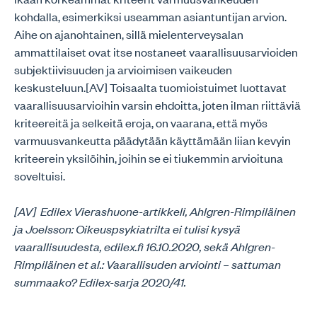
kohdalla, esimerkiksi useamman asiantuntijan arvion.
Aihe on ajanohtainen, sillä mielenterveysalan
ammattilaiset ovat itse nostaneet vaarallisuusarvioiden
subjektiivisuuden ja arvioimisen vaikeuden
keskusteluun.[AV] Toisaalta tuomioistuimet luottavat
vaarallisuusarvioihin varsin ehdoitta, joten ilman riittäviä
kriteereitä ja selkeitä eroja, on vaarana, että myös
varmuusvankeutta päädytään käyttämään liian kevyin
kriteerein yksilöihin, joihin se ei tiukemmin arvioituna
soveltuisi.
[AV] Edilex Vierashuone-artikkeli, Ahlgren-Rimpiläinen
ja Joelsson: Oikeuspsykiatrilta ei tulisi kysyä
vaarallisuudesta, edilex.fi 16.10.2020, sekä Ahlgren-
Rimpiläinen et al.: Vaarallisuden arviointi – sattuman
summaako? Edilex-sarja 2020/41.