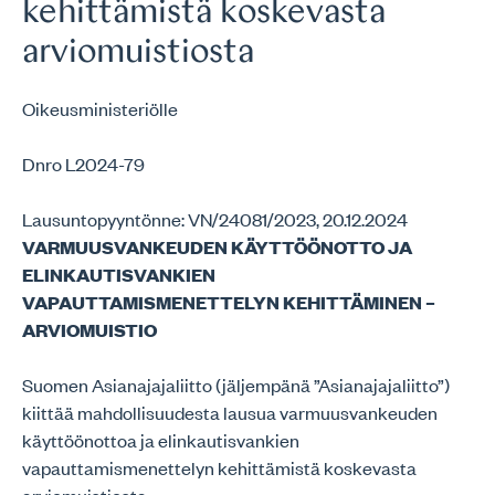
kehittämistä koskevasta
arviomuistiosta
Oikeusministeriölle
Dnro L2024-79
Lausuntopyyntönne: VN/24081/2023, 20.12.2024
VARMUUSVANKEUDEN KÄYTTÖÖNOTTO JA
ELINKAUTISVANKIEN
VAPAUTTAMISMENETTELYN KEHITTÄMINEN –
ARVIOMUISTIO
Suomen Asianajajaliitto (jäljempänä ”Asianajajaliitto”)
kiittää mahdollisuudesta lausua varmuusvankeuden
käyttöönottoa ja elinkautisvankien
vapauttamismenettelyn kehittämistä koskevasta