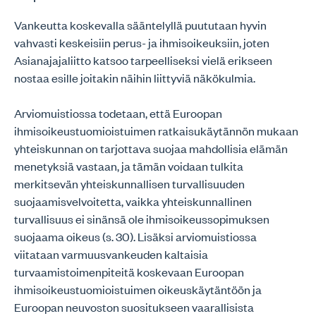
Vankeutta koskevalla sääntelyllä puututaan hyvin
vahvasti keskeisiin perus- ja ihmisoikeuksiin, joten
Asianajajaliitto katsoo tarpeelliseksi vielä erikseen
nostaa esille joitakin näihin liittyviä näkökulmia.
Arviomuistiossa todetaan, että Euroopan
ihmisoikeustuomioistuimen ratkaisukäytännön mukaan
yhteiskunnan on tarjottava suojaa mahdollisia elämän
menetyksiä vastaan, ja tämän voidaan tulkita
merkitsevän yhteiskunnallisen turvallisuuden
suojaamisvelvoitetta, vaikka yhteiskunnallinen
turvallisuus ei sinänsä ole ihmisoikeussopimuksen
suojaama oikeus (s. 30). Lisäksi arviomuistiossa
viitataan varmuusvankeuden kaltaisia
turvaamistoimenpiteitä koskevaan Euroopan
ihmisoikeustuomioistuimen oikeuskäytäntöön ja
Euroopan neuvoston suositukseen vaarallisista