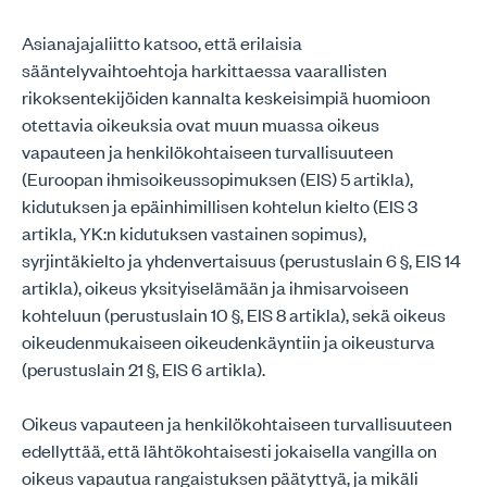
Asianajajaliitto katsoo, että erilaisia
sääntelyvaihtoehtoja harkittaessa vaarallisten
rikoksentekijöiden kannalta keskeisimpiä huomioon
otettavia oikeuksia ovat muun muassa oikeus
vapauteen ja henkilökohtaiseen turvallisuuteen
(Euroopan ihmisoikeussopimuksen (EIS) 5 artikla),
kidutuksen ja epäinhimillisen kohtelun kielto (EIS 3
artikla, YK:n kidutuksen vastainen sopimus),
syrjintäkielto ja yhdenvertaisuus (perustuslain 6 §, EIS 14
artikla), oikeus yksityiselämään ja ihmisarvoiseen
kohteluun (perustuslain 10 §, EIS 8 artikla), sekä oikeus
oikeudenmukaiseen oikeudenkäyntiin ja oikeusturva
(perustuslain 21 §, EIS 6 artikla).
Oikeus vapauteen ja henkilökohtaiseen turvallisuuteen
edellyttää, että lähtökohtaisesti jokaisella vangilla on
oikeus vapautua rangaistuksen päätyttyä, ja mikäli