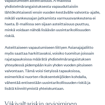
vapautumisen asteittaisuus. A-mallissa
yhdistelmärangaistuksesta vapauduttaisiin
lähtökohtaisesti ensin vuoden kestävälle valvonta-ajalle,
mikäli vankeusajan jatkamista varmuusvankeutena ei
haeta. B-mallissa sen sijaan asteittaisuus puuttuu,
minkä voidaan nähdä lisäävän uusintarikollisuuden
riskiä.
Asteittaiseen vapautumiseen liittyen Asianajajaliitto
myös saattaa harkittavaksi, voisiko tuomitun joissain
rajatapauksissa määrätä yhdistelmärangaistuksen
yhteydessä pidempään kuin yhden vuoden pituiseen
valvontaan. Tämä voisi tietyissä tapauksissa,
esimerkiksi nuorten rikoksentekijöiden kohdalla,
vähentää entisestään uusintarikollisuuden riskiä ja
lisätä kiinnittymistä yhteiskuntaan.
Väkivaltariskin arvioiminen