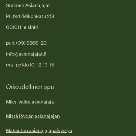
Suomen Asianajajat
PL 194 (Mikonkatu 25)
00101 Helsinki
puh. (09) 6866 120
info@asianajajat.fi
ma–pe klo 10–12, 13–15
Oikeudellinen apu
Miksi valita asianajaja
Mistä löydän asianajajan
Maksuton asianajajapäivystys