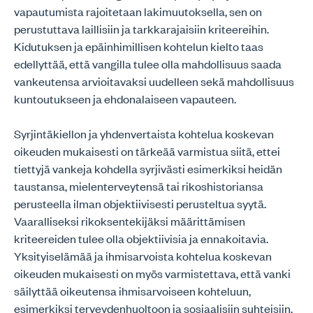
vapautumista rajoitetaan lakimuutoksella, sen on
perustuttava laillisiin ja tarkkarajaisiin kriteereihin.
Kidutuksen ja epäinhimillisen kohtelun kielto taas
edellyttää, että vangilla tulee olla mahdollisuus saada
vankeutensa arvioitavaksi uudelleen sekä mahdollisuus
kuntoutukseen ja ehdonalaiseen vapauteen.
Syrjintäkiellon ja yhdenvertaista kohtelua koskevan
oikeuden mukaisesti on tärkeää varmistua siitä, ettei
tiettyjä vankeja kohdella syrjivästi esimerkiksi heidän
taustansa, mielenterveytensä tai rikoshistoriansa
perusteella ilman objektiivisesti perusteltua syytä.
Vaaralliseksi rikoksentekijäksi määrittämisen
kriteereiden tulee olla objektiivisia ja ennakoitavia.
Yksityiselämää ja ihmisarvoista kohtelua koskevan
oikeuden mukaisesti on myös varmistettava, että vanki
säilyttää oikeutensa ihmisarvoiseen kohteluun,
esimerkiksi terveydenhuoltoon ja sosiaalisiin suhteisiin.