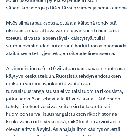
vähentämiseen ja pitää sitä vain viimesijaisena keinona.
Myös siinä tapauksessa, että alaikäisenä tehdyistä
rikoksista määrättävä varmuusvankeus tosiasiassa
toteutuisi vasta lapsen täysi-ikäistyttyä, tulisi
varmuusvankeuden kriteereitä harkittaessa huomioida
alaikäisenä tehtyjen tekojen oikeudellinen asema.
Arviomuistiossa (s. 79) viitataan vastaavaan Ruotsissa
käytyyn keskusteluun. Ruotsissa tehdyn ehdotuksen
mukaan varmuusvankeutta vastaavaa
turvallisuusrangaistusta ei voitaisi tuomita rikoksista,
jotka henkilö on tehnyt alle 18-vuotiaana. Tätä ennen
tehdyt rikokset voisivat kuitenkin tulla otetuiksi
huomioon turvallisuusrangaistuksen rikoshistoriaa
koskevassa edellytyksessä, mikäli siihen arvioitaisiin
olevan erityisiä syitä. Asianajajaliiton käsitys on, että