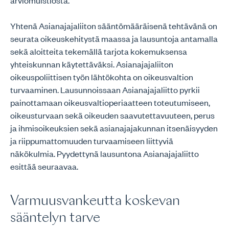
arviomuistiosta.
Yhtenä Asianajajaliiton sääntömääräisenä tehtävänä on
seurata oikeuskehitystä maassa ja lausuntoja antamalla
sekä aloitteita tekemällä tarjota kokemuksensa
yhteiskunnan käytettäväksi. Asianajajaliiton
oikeuspoliittisen työn lähtökohta on oikeusvaltion
turvaaminen. Lausunnoissaan Asianajajaliitto pyrkii
painottamaan oikeusvaltioperiaatteen toteutumiseen,
oikeusturvaan sekä oikeuden saavutettavuuteen, perus
ja ihmisoikeuksien sekä asianajajakunnan itsenäisyyden
ja riippumattomuuden turvaamiseen liittyviä
näkökulmia. Pyydettynä lausuntona Asianajajaliitto
esittää seuraavaa.
Varmuusvankeutta koskevan
sääntelyn tarve