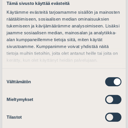
potilaan ja varmuusvangin oikeudet eroavat toisistaan
Tämä sivusto käyttää evästeitä
myös muulla tavoin kuin suhteessa
Käytämme evästeitä tarjoamamme sisällön ja mainosten
vapaudenmenetyksen kriteereiden arviointiin.
räätälöimiseen, sosiaalisen median ominaisuuksien
tukemiseen ja kävijämäärämme analysoimiseen. Lisäksi
Edellä esitetty johtaa kysymykseen, kuinka vähimmän
jaamme sosiaalisen median, mainosalan ja analytiikka-
haitan periaatteen toteutuminen on mahdollista
alan kumppaneillemme tietoja siitä, miten käytät
varmistaa tilanteessa, jossa päätösten kohteena on
sivustoamme. Kumppanimme voivat yhdistää näitä
mielenterveysongelmista kärsivä vanki, jonka arvioidaan
tietoja muihin tietoihin, joita olet antanut heille tai joita on
olevan vaaraksi muille. Tällaisissa olosuhteissa tulee
kerätty, kun olet käyttänyt heidän palvelujaan.
Asianajajaliiton näkemyksen mukaan olla riittävän
selvää, että tahdosta riippumattoman hoidon tulee
Suostumuksen
vähimmän haitan periaatteen perusteella olla
Välttämätön
valinta
ensisijainen vaihtoehto siinäkin tilanteessa, että
varmuusvankeuden määrääminen voisi olla
Mieltymykset
vaihtoehdoista “helpompi”.
Tilastot
Hakemus varmuusvankeuden