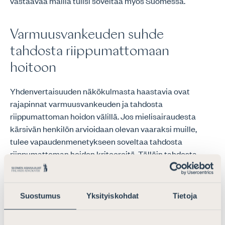
vastaavaa mallia tulisi soveltaa myös Suomessa.
Varmuusvankeuden suhde
tahdosta riippumattomaan
hoitoon
Yhdenvertaisuuden näkökulmasta haastavia ovat
rajapinnat varmuusvankeuden ja tahdosta
riippumattoman hoidon välillä. Jos mielisairaudesta
kärsivän henkilön arvioidaan olevan vaaraksi muille,
tulee vapaudenmenetykseen soveltaa tahdosta
riippumattoman hoidon kriteereitä. Tällöin tahdosta
riippumattoman hoidon jatkaminen tulee
tuomioistuimen arvioitavaksi 6 kuukauden välein. Mikäli
taas kyseessä nähdään olevan varmuusvangin,
Suostumus
Yksityiskohdat
Tietoja
avioidaan varmuusvankeuden jatkamista 1–2 vuoden
välein. Tahdosta riippumattomassa hoidossa olevan