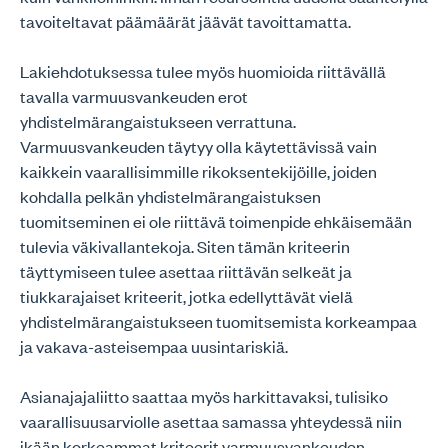
tavoiteltavat päämäärät jäävät tavoittamatta.
Lakiehdotuksessa tulee myös huomioida riittävällä
tavalla varmuusvankeuden erot
yhdistelmärangaistukseen verrattuna.
Varmuusvankeuden täytyy olla käytettävissä vain
kaikkein vaarallisimmille rikoksentekijöille, joiden
kohdalla pelkän yhdistelmärangaistuksen
tuomitseminen ei ole riittävä toimenpide ehkäisemään
tulevia väkivallantekoja. Siten tämän kriteerin
täyttymiseen tulee asettaa riittävän selkeät ja
tiukkarajaiset kriteerit, jotka edellyttävät vielä
yhdistelmärangaistukseen tuomitsemista korkeampaa
ja vakava-asteisempaa uusintariskiä.
Asianajajaliitto saattaa myös harkittavaksi, tulisiko
vaarallisuusarviolle asettaa samassa yhteydessä niin
ikään korkeammat kriteerit varmuusvankeuden