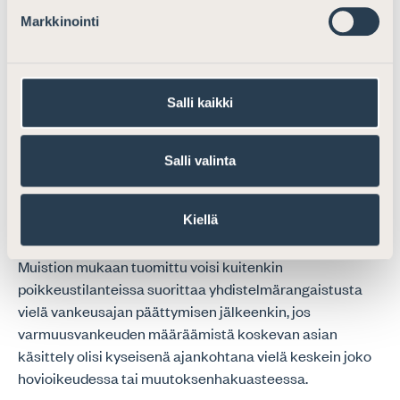
määräämiseksi ja
Markkinointi
varmuusvankeuden edellytysten
myöhäisempi arviointi
Salli kaikki
Arviomuistiossa esitetään, että hakemus
varmuusvankeuden määräämisestä tulisi tehdä
viimeistään kuutta kuukautta ennen
Salli valinta
yhdistelmärangaistuksen vankeusajan täyttymistä.
Lähtökohtaisesti tavoitteena olisi se, että päätös
Kiellä
varmuusvankeuteen määräämisestä olisi tehty ennen
yhdistelmärangaistuksen vankeusjan päättymistä.
Muistion mukaan tuomittu voisi kuitenkin
poikkeustilanteissa suorittaa yhdistelmärangaistusta
vielä vankeusajan päättymisen jälkeenkin, jos
varmuusvankeuden määräämistä koskevan asian
käsittely olisi kyseisenä ajankohtana vielä keskein joko
hovioikeudessa tai muutoksenhakuasteessa.