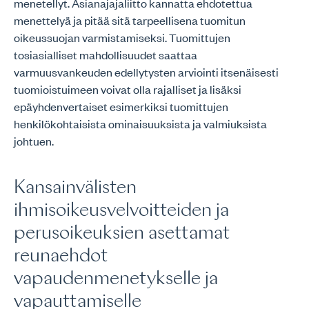
menetellyt. Asianajajaliitto kannatta ehdotettua
menettelyä ja pitää sitä tarpeellisena tuomitun
oikeussuojan varmistamiseksi. Tuomittujen
tosiasialliset mahdollisuudet saattaa
varmuusvankeuden edellytysten arviointi itsenäisesti
tuomioistuimeen voivat olla rajalliset ja lisäksi
epäyhdenvertaiset esimerkiksi tuomittujen
henkilökohtaisista ominaisuuksista ja valmiuksista
johtuen.
Kansainvälisten
ihmisoikeusvelvoitteiden ja
perusoikeuksien asettamat
reunaehdot
vapaudenmenetykselle ja
vapauttamiselle