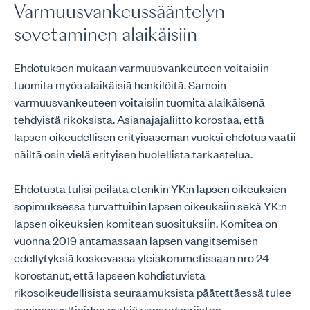
Varmuusvankeussääntelyn
sovetaminen alaikäisiin
Ehdotuksen mukaan varmuusvankeuteen voitaisiin
tuomita myös alaikäisiä henkilöitä. Samoin
varmuusvankeuteen voitaisiin tuomita alaikäisenä
tehdyistä rikoksista. Asianajajaliitto korostaa, että
lapsen oikeudellisen erityisaseman vuoksi ehdotus vaatii
näiltä osin vielä erityisen huolellista tarkastelua.
Ehdotusta tulisi peilata etenkin YK:n lapsen oikeuksien
sopimuksessa turvattuihin lapsen oikeuksiin sekä YK:n
lapsen oikeuksien komitean suosituksiin. Komitea on
vuonna 2019 antamassaan lapsen vangitsemisen
edellytyksiä koskevassa yleiskommetissaan nro 24
korostanut, että lapseen kohdistuvista
rikosoikeudellisista seuraamuksista päätettäessä tulee
sopimusvaltioiden pyrkiä vapaudenriiston