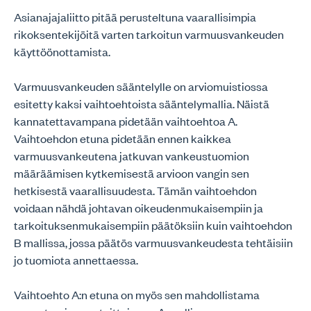
Asianajajaliitto pitää perusteltuna vaarallisimpia
rikoksentekijöitä varten tarkoitun varmuusvankeuden
käyttöönottamista.
Varmuusvankeuden sääntelylle on arviomuistiossa
esitetty kaksi vaihtoehtoista sääntelymallia. Näistä
kannatettavampana pidetään vaihtoehtoa A.
Vaihtoehdon etuna pidetään ennen kaikkea
varmuusvankeutena jatkuvan vankeustuomion
määräämisen kytkemisestä arvioon vangin sen
hetkisestä vaarallisuudesta. Tämän vaihtoehdon
voidaan nähdä johtavan oikeudenmukaisempiin ja
tarkoituksenmukaisempiin päätöksiin kuin vaihtoehdon
B mallissa, jossa päätös varmuusvankeudesta tehtäisiin
jo tuomiota annettaessa.
Vaihtoehto A:n etuna on myös sen mahdollistama