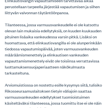
Elinkautisvangin vapauttamiseen tarvittavaa aikaa
perustellaan tarpeella järjestää vapautumisen ja siihen
liittyvän valvonnan täytäntöönpanoa.
Tilanteessa, jossa varmuusvankeudelle ei ole katsottu
olevan lain mukaisia edellytyksiä, on kuuden kuukauden
pituinen lisäaika vankeudessa varsin pitkä. Lisäksi on
huomattava, että elinkautisvangilla ei ole alunperinkään
tiedossa vapautumispäivää, joten varmuusvankeuden
määräämismenettely ja elinkautisen vankeuden
vapauttamismenettely eivät ole toisiinsa verrattavissa
luottamuksensuojaperiaatteen näkökulmasta
tarkasteltuna.
Arviomuistiossa on nostettu esille kysymys siitä, tulisiko
Rikosseuraamuslaitoksen tietyin väliajoin saattaa
varmuusvankeuden edellytykset tuomioistuimen
käsiteltäväksi tilanteessa, jossa tuomittu itse ei ole näin