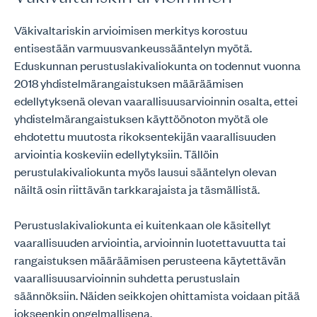
Väkivaltariskin arvioimisen merkitys korostuu
entisestään varmuusvankeussääntelyn myötä.
Eduskunnan perustuslakivaliokunta on todennut vuonna
2018 yhdistelmärangaistuksen määräämisen
edellytyksenä olevan vaarallisuusarvioinnin osalta, ettei
yhdistelmärangaistuksen käyttöönoton myötä ole
ehdotettu muutosta rikoksentekijän vaarallisuuden
arviointia koskeviin edellytyksiin. Tällöin
perustulakivaliokunta myös lausui sääntelyn olevan
näiltä osin riittävän tarkkarajaista ja täsmällistä.
Perustuslakivaliokunta ei kuitenkaan ole käsitellyt
vaarallisuuden arviointia, arvioinnin luotettavuutta tai
rangaistuksen määräämisen perusteena käytettävän
vaarallisuusarvioinnin suhdetta perustuslain
säännöksiin. Näiden seikkojen ohittamista voidaan pitää
jokseenkin ongelmallisena.