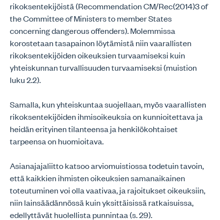
rikoksentekijöistä (Recommendation CM/Rec(2014)3 of
the Committee of Ministers to member States
concerning dangerous offenders). Molemmissa
korostetaan tasapainon löytämistä niin vaarallisten
rikoksentekijöiden oikeuksien turvaamiseksi kuin
yhteiskunnan turvallisuuden turvaamiseksi (muistion
luku 2.2).
Samalla, kun yhteiskuntaa suojellaan, myös vaarallisten
rikoksentekijöiden ihmisoikeuksia on kunnioitettava ja
heidän erityinen tilanteensa ja henkilökohtaiset
tarpeensa on huomioitava.
Asianajajaliitto katsoo arviomuistiossa todetuin tavoin,
että kaikkien ihmisten oikeuksien samanaikainen
toteutuminen voi olla vaativaa, ja rajoitukset oikeuksiin,
niin lainsäädännössä kuin yksittäisissä ratkaisuissa,
edellyttävät huolellista punnintaa (s. 29).