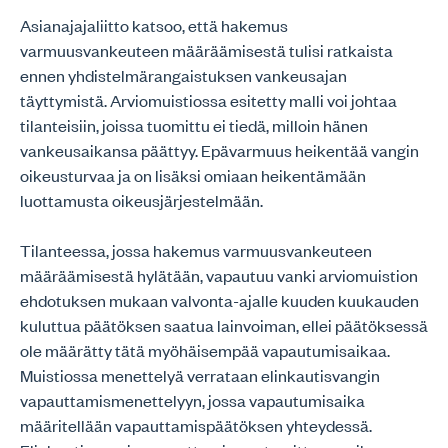
Asianajajaliitto katsoo, että hakemus
varmuusvankeuteen määräämisestä tulisi ratkaista
ennen yhdistelmärangaistuksen vankeusajan
täyttymistä. Arviomuistiossa esitetty malli voi johtaa
tilanteisiin, joissa tuomittu ei tiedä, milloin hänen
vankeusaikansa päättyy. Epävarmuus heikentää vangin
oikeusturvaa ja on lisäksi omiaan heikentämään
luottamusta oikeusjärjestelmään.
Tilanteessa, jossa hakemus varmuusvankeuteen
määräämisestä hylätään, vapautuu vanki arviomuistion
ehdotuksen mukaan valvonta-ajalle kuuden kuukauden
kuluttua päätöksen saatua lainvoiman, ellei päätöksessä
ole määrätty tätä myöhäisempää vapautumisaikaa.
Muistiossa menettelyä verrataan elinkautisvangin
vapauttamismenettelyyn, jossa vapautumisaika
määritellään vapauttamispäätöksen yhteydessä.