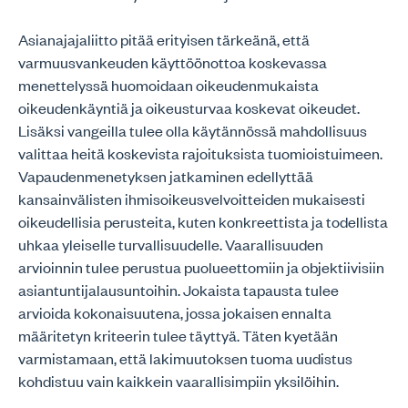
Asianajajaliitto pitää erityisen tärkeänä, että
varmuusvankeuden käyttöönottoa koskevassa
menettelyssä huomoidaan oikeudenmukaista
oikeudenkäyntiä ja oikeusturvaa koskevat oikeudet.
Lisäksi vangeilla tulee olla käytännössä mahdollisuus
valittaa heitä koskevista rajoituksista tuomioistuimeen.
Vapaudenmenetyksen jatkaminen edellyttää
kansainvälisten ihmisoikeusvelvoitteiden mukaisesti
oikeudellisia perusteita, kuten konkreettista ja todellista
uhkaa yleiselle turvallisuudelle. Vaarallisuuden
arvioinnin tulee perustua puolueettomiin ja objektiivisiin
asiantuntijalausuntoihin. Jokaista tapausta tulee
arvioida kokonaisuutena, jossa jokaisen ennalta
määritetyn kriteerin tulee täyttyä. Täten kyetään
varmistamaan, että lakimuutoksen tuoma uudistus
kohdistuu vain kaikkein vaarallisimpiin yksilöihin.