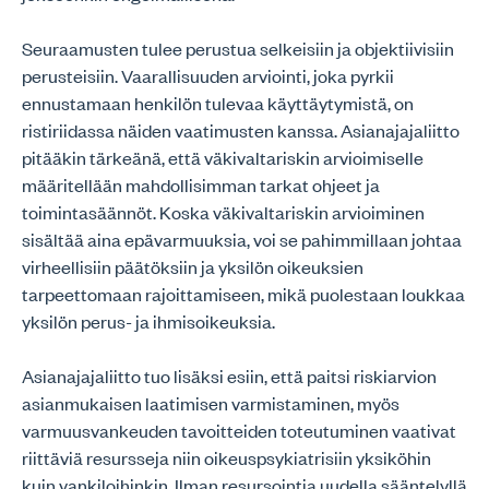
Seuraamusten tulee perustua selkeisiin ja objektiivisiin
perusteisiin. Vaarallisuuden arviointi, joka pyrkii
ennustamaan henkilön tulevaa käyttäytymistä, on
ristiriidassa näiden vaatimusten kanssa. Asianajajaliitto
pitääkin tärkeänä, että väkivaltariskin arvioimiselle
määritellään mahdollisimman tarkat ohjeet ja
toimintasäännöt. Koska väkivaltariskin arvioiminen
sisältää aina epävarmuuksia, voi se pahimmillaan johtaa
virheellisiin päätöksiin ja yksilön oikeuksien
tarpeettomaan rajoittamiseen, mikä puolestaan loukkaa
yksilön perus- ja ihmisoikeuksia.
Asianajajaliitto tuo lisäksi esiin, että paitsi riskiarvion
asianmukaisen laatimisen varmistaminen, myös
varmuusvankeuden tavoitteiden toteutuminen vaativat
riittäviä resursseja niin oikeuspsykiatrisiin yksiköhin
kuin vankiloihinkin. Ilman resursointia uudella sääntelyllä