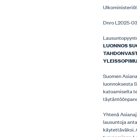
Ulkoministeriöl
Dnro L2025-0
Lausuntopyyntö
LUONNOS SUO
TAHDONVAST
YLEISSOPIM
Suomen Asianaja
luonnoksesta S
katoamiselta t
täytäntöönpan
Yhtenä Asianaj
lausuntoja ant
käytettäväksi. 