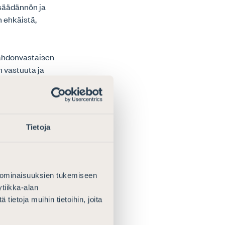
insäädännön ja
n ehkäistä,
tahdonvastaisen
n vastuuta ja
dyt muutokset
laadittuja.
ilanne, niin
Tietoja
i tule
yöskään
raportin kohta
sa
 ominaisuuksien tukemiseen
nnollisesti
tiikka-alan
atavilla
ietoja muihin tietoihin, joita