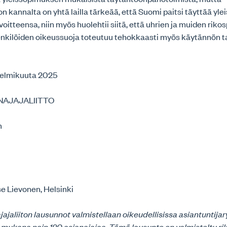
 kannalta on yhtä lailla tärkeää, että Suomi paitsi täyttää y
voitteensa, niin myös huolehtii siitä, että uhrien ja muiden riko
enkilöiden oikeussuoja toteutuu tehokkaasti myös käytännön ta
 helmikuuta 2025
NAJAJALIITTO
n
e Lievonen, Helsinki
jaliiton lausunnot valmistellaan oikeudellisissa asiantuntijar
 mukana noin 120 asianajajaa. Tämä lausunto on valmisteltu r