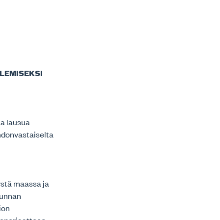
LEMISEKSI
ta lausua
hdonvastaiselta
ystä maassa ja
kunnan
ion