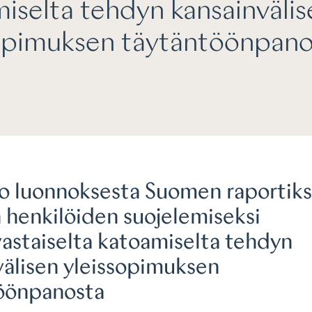
iselta tehdyn kansainvälis
sopimuksen täytäntöönpano
o luonnoksesta Suomen raportiks
n henkilöiden suojelemiseksi
astaiselta katoamiselta tehdyn
välisen yleissopimuksen
öönpanosta