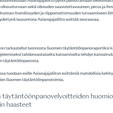
ausunnoissaan Asianajajaliitto pyrkii painottamaan oikeusvalt
 oikeusturvaan sekä oikeuden saavutettavuuteen, perus ja ih
akunnan itsenäisyyden ja riippumattomuuden turvaamiseen liit
dettynä lausuntona Asianajajaliitto esittää seuraavaa.
o on tarkastellut luonnosta Suomen täytäntöönpanoraportiksi k
ojelemiseksi tahdonvastaiselta katoamiselta tehdyn kansainvä
en täytäntöönpanosta.
a tuodaan esille Asianajajaliiton esittämiä mahdollisia kehity
kien Suomen täytäntöönpanotoimia.
 täytäntöönpanovelvoitteiden huomioi
nin haasteet