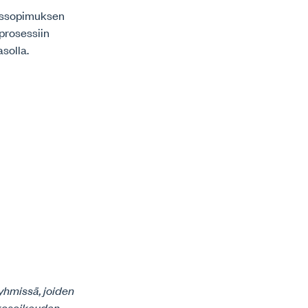
leissopimuksen
sprosessiin
solla.
yhmissä, joiden
ikosoikeuden