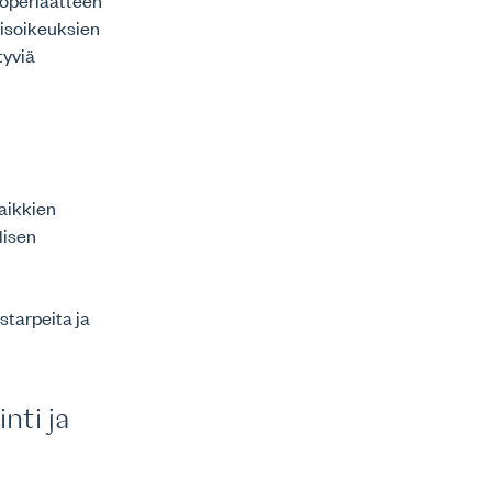
ioperiaatteen
misoikeuksien
tyviä
aikkien
lisen
starpeita ja
nti ja