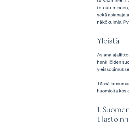
turvaaminen. L
toteutumiseen,
sekä asianajaj
näkökulmia. Pyy
Yleistä
Asianajajaliitt
henkilöiden su
yleissopimuks
Tässä lausumass
huomioita kos
1. Suomen
tilastoin