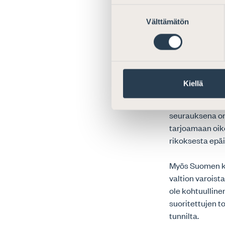
Suostumuksen
2. Oikeus
Välttämätön
valinta
Raportissa käsi
saada oikeudell
rikoksien uhrei
pääsemiseksi. As
Kiellä
oikeusapu on k
ole seurannut y
seurauksena on
tarjoamaan oike
rikoksesta epäil
Myös Suomen ko
valtion varoist
ole kohtuulline
suoritettujen t
tunnilta.