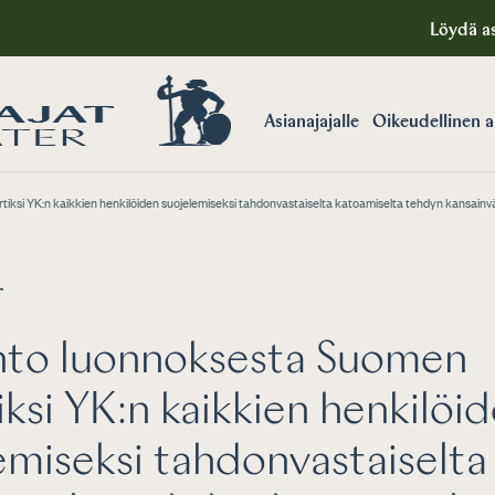
Löydä as
Asianajajalle
Oikeudellinen 
ksi YK:n kaikkien henkilöiden suojelemiseksi tahdonvastaiselta katoamiselta tehdyn kansain
T
nto luonnoksesta Suomen
iksi YK:n kaikkien henkilöi
emiseksi tahdonvastaiselta