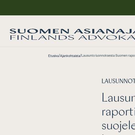
/
/
Lausunto luonnoksesta Suomen raporti
Etusivu
Ajankohtaista
LAUSUNNO
Lausu
raport
suojel