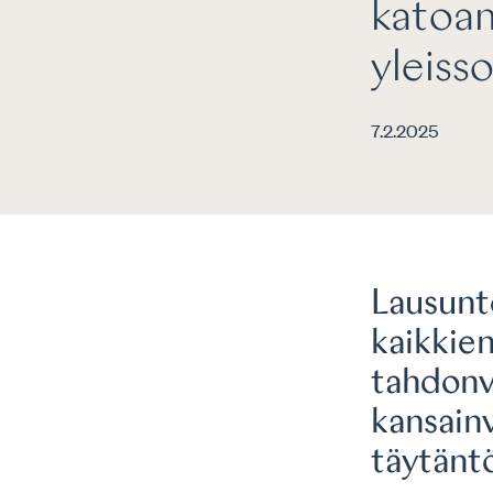
katoam
yleis
7.2.2025
Lausunt
kaikkie
tahdonv
kansain
täytänt