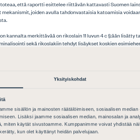
o toteaa, että raportti esittelee riittävän kattavasti Suomen la
et mekanismit, joiden avulla tahdonvastaisia katoamisia voidaa
sta.
 kannalta merkittävää on rikoslain 11 luvun 4 c §:ään lisätty 
inalisointi sekä rikoslakiin tehdyt lisäykset koskien esimiehe
svelvollisuutta. Yleissopimuksen edellyttämät rikoslakiin teh
isia ja laillisuusperiaatteen vaatimalla yksityiskohtaisuudella 
tenkin Suomen vakaana pidettävä oikeusvaltio- ja ihmisoikeust
Yksityiskohdat
 katoamisen kriminalisointi ei luultavammin ole aiheuttanut ta
erkittäviä käytännön tason oikeusvaikutuksia Suomessa. M
ahdonvastaisia katoamisia koskevista rikosprosesseista ei ole (
itä
enisi, että tahdonvastaisia katoamisia käsiteltäisiin suomalaisis
mme sisällön ja mainosten räätälöimiseen, sosiaalisen median
ssa edes jokseenkin säännönmukaisesti, olisi tällöin syytä luo
iseen. Lisäksi jaamme sosiaalisen median, mainosalan ja analy
tilastointimenetelmiä niin, että sanotuista prosesseista olisi sa
, miten käytät sivustoamme. Kumppanimme voivat yhdistää näitä t
oja.
n kerätty, kun olet käyttänyt heidän palvelujaan.