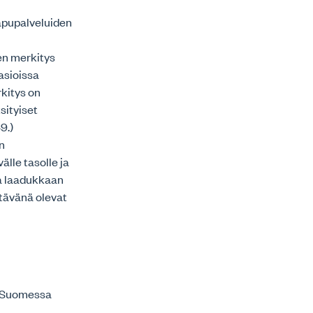
sapupalveluiden
en merkitys
asioissa
kitys on
sityiset
9.)
in
lle tasolle ja
ua laadukkaan
ltävänä olevat
us Suomessa