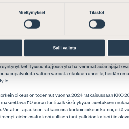
apujärjestelmä ja uhrien asema
Mieltymykset
Tilastot
tellään jossain määrin myös uhrien oikeuksia ja heidän mahdo
ista apua (esim. raportin kohta 185). Raportista voi syntyä vaik
lla olisi myös tosiasiassa tehokkaat mahdollisuudet oikeuksiin
ianajajaliitto kuitenkin katsoo, että valtion varoista uhreille 
Salli valinta
äytännön tasolla heikentynyt 2000-luvulla. Oikeusapupalkkioid
leistä hintakehitystä, saati asianajopalveluiden hintakehitystä
 syntynyt kehityssuunta, jossa yhä harvemmat asianajajat ovat
usapupalveluita valtion varoista rikoksen uhreille, heidän omais
ylle.
rkein oikeus on todennut vuonna 2024 ratkaisussaan KKO 202
a maksettava 110 euron tuntipalkkio (nykyään asetuksen mukaa
n. Viitatun tapauksen ratkaisussa korkein oikeus katsoi, että 
oimenpiteiden osalta kohtuullisen tuntipalkkion katsottiin olev