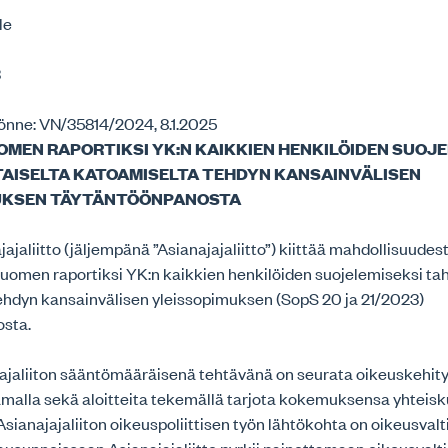
le
3
nne: VN/35814/2024, 8.1.2025
MEN RAPORTIKSI YK:N KAIKKIEN HENKILÖIDEN SUOJE
AISELTA KATOAMISELTA TEHDYN KANSAINVÄLISEN
UKSEN TÄYTÄNTÖÖNPANOSTA
jaliitto (jäljempänä ”Asianajajaliitto”) kiittää mahdollisuudes
uomen raportiksi YK:n kaikkien henkilöiden suojelemiseksi ta
ehdyn kansainvälisen yleissopimuksen (SopS 20 ja 21/2023)
osta.
ajaliiton sääntömääräisenä tehtävänä on seurata oikeuskehit
amalla sekä aloitteita tekemällä tarjota kokemuksensa yhteis
Asianajajaliiton oikeuspoliittisen työn lähtökohta on oikeusvalt