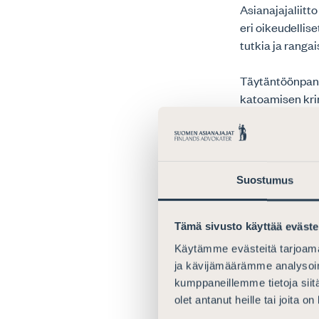
Asianajajaliitt
eri oikeudellis
tutkia ja rangai
Täytäntöönpanon
katoamisen krim
alaisen ilmoitu
ovat johdonmuka
Huomioiden kui
Suostumus
tahdonvastaisen
aiheuttamaan m
tilastotietoa t
Tämä sivusto käyttää eväste
15). Mikäli ilm
Käytämme evästeitä tarjoama
oikeusprosessei
ja kävijämäärämme analysoim
myös päivittää 
kumppaneillemme tietoja siitä
luotettavia tiet
olet antanut heille tai joita o