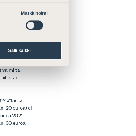
Markkinointi
llisuuksiaan
utelma, että
sa
tarjottava
Salli kaikki
en kehitys ei
, minkä
 valmiita
ille tai
4:71, että
n 120 euroa) ei
vuonna 2021
an 130 euroa