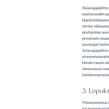
Asianajajaliitt
saatavuuden pa
täytäntöönpanoa
uhrien oikeustu
yksityisten avu
prosessin osapu
avustajat hoiti
Asianajajaliitto
viranomaisvalm
tämän tason sä
oikeusavun saat
tahdonvastaise
3. Lopuks
Yhteenvetona As
käynnistetyist