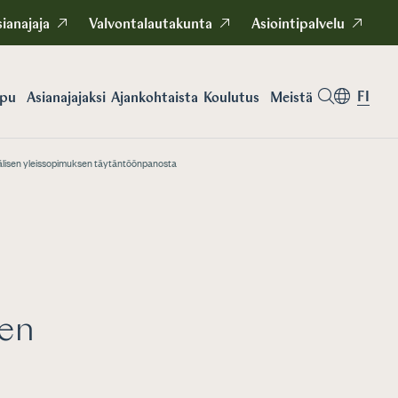
ianajaja
Valvontalautakunta
Asiointipalvelu
FI
apu
Asianajajaksi
Koulutus
Meistä
Ajankohtaista
välisen yleissopimuksen täytäntöönpanosta
den