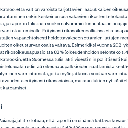
o katsoo, että valtion varoista tarjottavien laadukkaiden oikeu
rantaminen onkin keskeinen osa vakavien rikosten tehokasta
, ja raportin tulisi sen vuoksi selvemmin tunnustaa asianajaji
rvan toteutumiselle. Erityisesti rikosoikeudellisissa oikeusapu
stajien vapaaehtoisesti hoidettavakseen ottamien juttujen mer
olten oikeusturvan osalta valtava. Esimerkiksi vuonna 2021 yk
vat rikosoikeusapuasioista 82 % (oikeudenhoidon selonteko s. 4
 katsookin, että Suomessa tulisi aktiivisesti niin poliittisesti ku
istelussakin edistää oikeusapupalkkioiden saattamista kestävä
ilymisen varmistamista, jotta myös jatkossa voidaan varmist
avuudesta erityisesti rikosasioissa, mukaan lukien nyt käsite
t katoamiset.
i
ianajajaliitto toteaa, että raportti on sinänsä kattava kuva
ä yleissopimuksen mukaisista täytäntöönpanotoimista, mutta