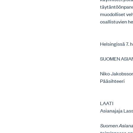
täytäntöönpanon
muodolliset vel
osallistuvien h
Helsingissä 7.
SUOMEN ASIA
Niko Jakobsso
Pääsihteeri
LAATI
Asianajaja Lass
Suomen Asianaja
toiminnassa on