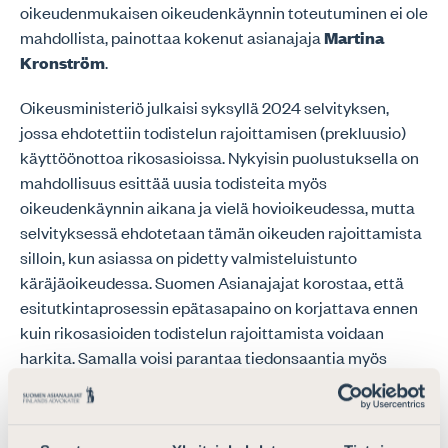
oikeudenmukaisen oikeudenkäynnin toteutuminen ei ole
mahdollista, painottaa kokenut asianajaja
Martina
Kronström
.
Oikeusministeriö julkaisi syksyllä 2024 selvityksen,
jossa ehdotettiin todistelun rajoittamisen (prekluusio)
käyttöönottoa rikosasioissa. Nykyisin puolustuksella on
mahdollisuus esittää uusia todisteita myös
oikeudenkäynnin aikana ja vielä hovioikeudessa, mutta
selvityksessä ehdotetaan tämän oikeuden rajoittamista
silloin, kun asiassa on pidetty valmisteluistunto
käräjäoikeudessa. Suomen Asianajajat korostaa, että
esitutkintaprosessin epätasapaino on korjattava ennen
kuin rikosasioiden todistelun rajoittamista voidaan
harkita. Samalla voisi parantaa tiedonsaantia myös
muille rikosasian osapuolille, kuten asianomistajille.
Suomen Asianajajien mukaan selvityksessä todisteluun