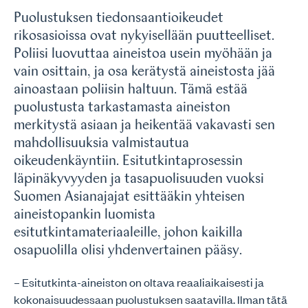
Puolustuksen tiedonsaantioikeudet
rikosasioissa ovat nykyisellään puutteelliset.
Poliisi luovuttaa aineistoa usein myöhään ja
vain osittain, ja osa kerätystä aineistosta jää
ainoastaan poliisin haltuun. Tämä estää
puolustusta tarkastamasta aineiston
merkitystä asiaan ja heikentää vakavasti sen
mahdollisuuksia valmistautua
oikeudenkäyntiin. Esitutkintaprosessin
läpinäkyvyyden ja tasapuolisuuden vuoksi
Suomen Asianajajat esittääkin yhteisen
aineistopankin luomista
esitutkintamateriaaleille, johon kaikilla
osapuolilla olisi yhdenvertainen pääsy.
– Esitutkinta-aineiston on oltava reaaliaikaisesti ja
kokonaisuudessaan puolustuksen saatavilla. Ilman tätä