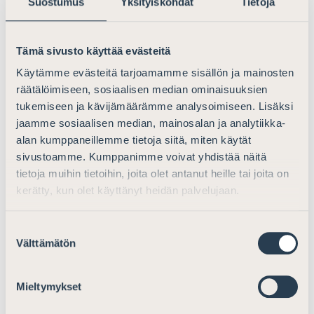
esitetyt muutokset voivat vaarantaa vastaajien
Suostumus
Yksityiskohdat
Tietoja
oikeusturvan ja johtaa oikeudenmukaisen
oikeudenkäynnin periaatteiden loukkaamiseen.
Tämä sivusto käyttää evästeitä
Martina Kronström huomauttaa, että todistelun
Käytämme evästeitä tarjoamamme sisällön ja mainosten
rajoittaminen saattaa estää puolustusta saamasta
räätälöimiseen, sosiaalisen median ominaisuuksien
riittävää mahdollisuutta vastata syytteisiin.
tukemiseen ja kävijämäärämme analysoimiseen. Lisäksi
jaamme sosiaalisen median, mainosalan ja analytiikka-
– Usein rikosasian kulku elää ja vasta pääkäsittelyn
alan kumppaneillemme tietoja siitä, miten käytät
aikana saadaan tarkempaa tietoa syytteiden
sivustoamme. Kumppanimme voivat yhdistää näitä
perusteista. Prekluusion soveltaminen sulkisi
tietoja muihin tietoihin, joita olet antanut heille tai joita on
mahdollisuuden lisätodisteiden esittämiseltä pois, mikä
kerätty, kun olet käyttänyt heidän palvelujaan.
on vastoin oikeudenmukaisen oikeudenkäynnin
periaatteita, Kronström painottaa.
Suostumuksen
Välttämätön
valinta
Suomen Asianajajat ymmärtää tarpeen tehostaa
rikosprosessia, korostaa pääsihteeri
Niko Jakobsson
,
Mieltymykset
mutta se ei saa tapahtua vastaajien oikeusturvan
kustannuksella.