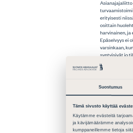
Asianajajaliitt
turvaamistoimim
erityisesti niis
osittain huoleh
harvinainen, ja 
Epäselvyys ei 
varsinkaan, kun
syntyisivät jo 
seikkoihin, joi
huolehtimisvel
turvaamistoimi
yleisen työrauh
Suostumus
toimittamisen 
potilaista (esi
hakemusta, joss
Tämä sivusto käyttää eväste
katkos rehun to
Käytämme evästeitä tarjoama
(esitysluonnoks
ja kävijämäärämme analysoim
hylätä hakemus,
kumppaneillemme tietoja siitä