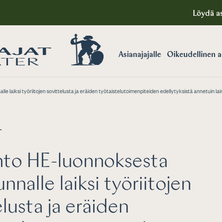
Löydä as
Asianajajalle
Oikeudellinen 
 laiksi työriitojen sovittelusta ja eräiden työtaistelutoimenpiteiden edellytyksistä annetuin l
T
nto HE-luonnoksesta
nnalle laiksi työriitojen
elusta ja eräiden