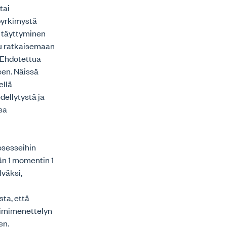
tai
pyrkimystä
 täyttyminen
uu ratkaisemaan
. Ehdotettua
een. Näissä
ellä
dellytystä ja
sa
osesseihin
än 1 momentin 1
lväksi,
ta, että
toimimenettelyn
en.