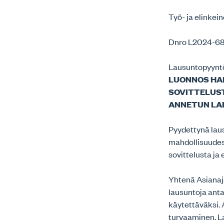
Työ- ja elinkei
Dnro L2024-6
Lausuntopyyntö
LUONNOS HAL
SOVITTELUST
ANNETUN LA
Pyydettynä laus
mahdollisuudest
sovittelusta ja
Yhtenä Asianaj
lausuntoja ant
käytettäväksi. 
turvaaminen. L