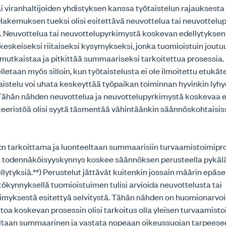
i viranhaltijoiden yhdistyksen kanssa työtaistelun rajauksesta 
Hakemuksen tueksi olisi esitettävä neuvottelua tai neuvottelu
. Neuvottelua tai neuvottelupyrkimystä koskevan edellytyksen
keskeiseksi riitaiseksi kysymykseksi, jonka tuomioistuin jout
imutkaistaa ja pitkittää summaariseksi tarkoitettua prosessia
letaan myös silloin, kun työtaistelusta ei ole ilmoitettu etukät
taistelu voi uhata keskeyttää työpaikan toiminnan hyvinkin lyhy
 Tähän nähden neuvottelua ja neuvottelupyrkimystä koskevaa e
iteeristöä olisi syytä täsmentää vähintäänkin säännöskohtaisis
§:n tarkoittama ja luonteeltaan summaarisiin turvaamistoimipr
tyvä todennäköisyyskynnys koskee säännöksen perusteella pykäl
ellytyksiä.**) Perustelut jättävät kuitenkin jossain määrin epäse
ttökynnyksellä tuomioistuimen tulisi arvioida neuvottelusta tai
imyksestä esitettyä selvitystä. Tähän nähden on huomionarvois
eltoa koskevan prosessin olisi tarkoitus olla yleisen turvaamis
ltaan summaarinen ja vastata nopeaan oikeussuojan tarpeese