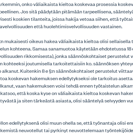
tarkemmin, onko väliaikaista kieltoa koskevaa prosessia koskev
peellinen. Jos sitä päädytään pitämään tarpeellisena, sääntely
isesti koskien tilanteita, joissa hakija vetoaa siihen, että työta
avelvollisuuden että huolehtimisvelvollisuuden vastainen.
n mukaisesti oikeus hakea väliaikaista kieltoa olisi sellaisella 
stelun kohteena. Samaa sanamuotoa käytetään ehdotetussa 18 c
ollisuuden rikkomisesta), jonka säännöskohtaiset perustelut vi
un kohteeksi joutumisella tarkoitettaisiin ko. säännöksen yhtey
o alkanut. Kuitenkin 8 e §:n säännöskohtaiset perustelut viittaav
eltoa koskevan hakemuksen edellytykseksi ole tarkoitus asettaa
alkanut, vaan hakemuksen voisi tehdä ennen työtaistelun alkam
o katsoo, että koska kyse on väliaikaista kieltoa koskevan ha
ittyvästä ja siten tärkeästä asiasta, olisi sääntelyä selvyyden vu
ellon edellytyksenä olisi muun ohella se, että työnantaja olisi e
emistä neuvotellut tai pyrkinyt neuvottelemaan työntekijöide