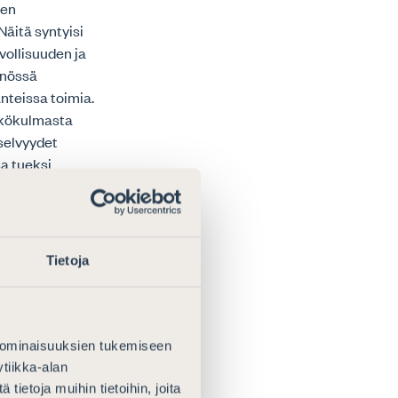
een
äitä syntyisi
lvollisuuden ja
nnössä
anteissa toimia.
äkökulmasta
äselvyydet
sa tueksi
layhtiön
 katkeaminen
ähkön
Tietoja
rantaisi osan
taavaa
idempiaikainen
olemiin
 ominaisuuksien tukemiseen
 käräjätuomarin
tiikka-alan
vottelusta? Ja
ietoja muihin tietoihin, joita