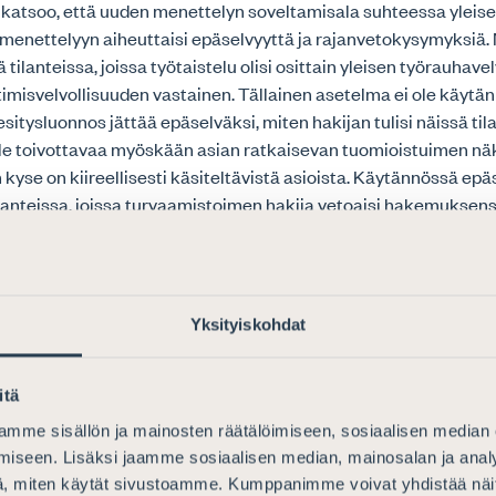
o katsoo, että uuden menettelyn soveltamisala suhteessa yleis
enettelyyn aiheuttaisi epäselvyyttä ja rajanvetokysymyksiä. N
sä tilanteissa, joissa työtaistelu olisi osittain yleisen työrauhave
timisvelvollisuuden vastainen. Tällainen asetelma ei ole käytä
esitysluonnos jättää epäselväksi, miten hakijan tulisi näissä til
ole toivottavaa myöskään asian ratkaisevan tuomioistuimen n
 kyse on kiireellisesti käsiteltävistä asioista. Käytännössä ep
tilanteissa, joissa turvaamistoimen hakija vetoaisi hakemuksen
ta voisi pitää yleisen työrauhavelvollisuuden rikkomisen ohella
vollisuuden rikkomisena. Esimerkkinä voi pitää vaikkapa voima
hakemusta, jossa hakija vetoaa siihen, että sähköntuotannon
avelvollisuuden vastaisen työtaistelun johdosta vaarantaisi s
Yksityiskohdat
myös paikkakunnan vajaakuntoisten hoitolaitokseen, mikä vaa
tysluonnoksen 8 d §:n kohdat 7) ja 1)) tai kalanruokatehtaan vas
a hakija vetoaisi – ehkä aika ohimennen – myös siihen, että p
itä
imituksessa johtaisi kalanviljelylaitoksissa kalanpoikasten ku
mme sisällön ja mainosten räätälöimiseen, sosiaalisen median
en 8 d §:n kohta 4). Tulisiko tällaista hakemusta käsittelevän
iseen. Lisäksi jaamme sosiaalisen median, mainosalan ja analy
 jos hakija ei esitä siinä selvitystä suojelutyöstä käydystä neu
, miten käytät sivustoamme. Kumppanimme voivat yhdistää näitä t