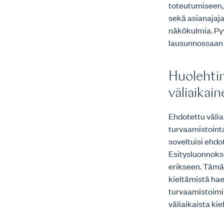
toteutumiseen,
sekä asianajaj
näkökulmia. Pyy
lausunnossaan e
Huolehtim
väliaikai
Ehdotettu välia
turvaamistoint
soveltuisi ehd
Esitysluonnokse
erikseen. Tämä 
kieltämistä ha
turvaamistoimi
väliaikaista k