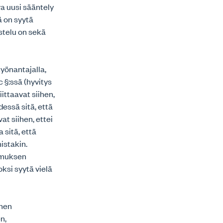
a uusi sääntely
ä on syytä
istelu on sekä
työnantajalla,
 §:ssä (hyvitys
ittaavat siihen,
dessä sitä, että
at siihen, ettei
 sitä, että
istakin.
kemuksen
oksi syytä vielä
nnen
n,