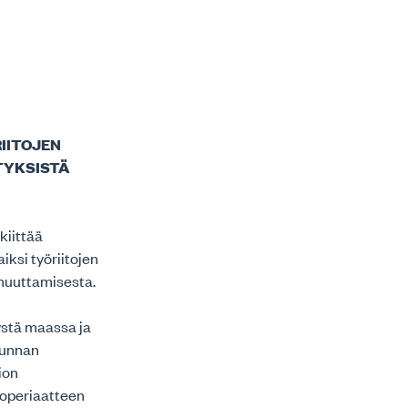
IITOJEN
TYKSISTÄ
kiittää
ksi työriitojen
 muuttamisesta.
ystä maassa ja
kunnan
ion
ioperiaatteen