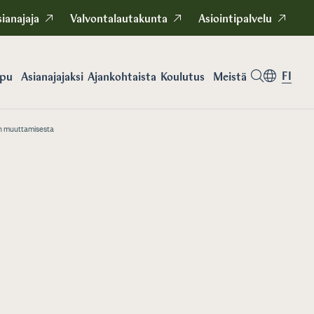
ianajaja
Valvontalautakunta
Asiointipalvelu
FI
apu
Asianajajaksi
Koulutus
Meistä
Ajankohtaista
ain muuttamisesta