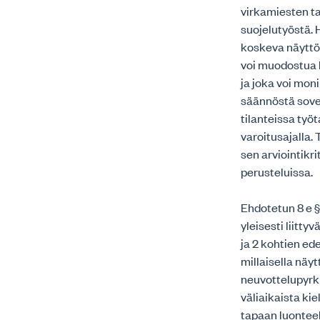
virkamiesten ta
suojelutyöstä. 
koskeva näyttö
voi muodostua 
ja joka voi mon
säännöstä sovel
tilanteissa työ
varoitusajalla.
sen arviointikr
perusteluissa.
Ehdotetun 8 e 
yleisesti liit
ja 2 kohtien ed
millaisella näy
neuvottelupyrk
väliaikaista ki
tapaan luontee