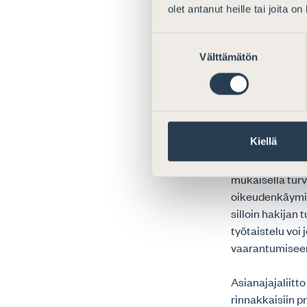
tulisiko ulosot
olet antanut heille tai joita o
tuomioistuin ka
vaarantumiseen 
Suostumuksen
Välttämätön
valinta
esitysluonnokse
perusteettoma
Rajavetokysymys
oikeushyvät on 
Kiellä
ympäristöä tai 
yleisen työrau
mukaisella tur
oikeudenkäymis
silloin hakijan
työtaistelu voi
vaarantumisee
Asianajajaliitto
rinnakkaisiin p