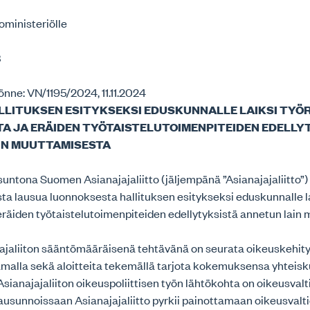
noministeriölle
8
nne: VN/1195/2024, 11.11.2024
LITUKSEN ESITYKSEKSI EDUSKUNNALLE LAIKSI TYÖR
A JA ERÄIDEN TYÖTAISTELUTOIMENPITEIDEN EDELLY
IN MUUTTAMISESTA
untona Suomen Asianajajaliitto (jäljempänä ”Asianajajaliitto”) 
a lausua luonnoksesta hallituksen esitykseksi eduskunnalle lai
 eräiden työtaistelutoimenpiteiden edellytyksistä annetun lain
ajaliiton sääntömääräisenä tehtävänä on seurata oikeuskehit
amalla sekä aloitteita tekemällä tarjota kokemuksensa yhteis
Asianajajaliiton oikeuspoliittisen työn lähtökohta on oikeusvalt
ausunnoissaan Asianajajaliitto pyrkii painottamaan oikeusvalt