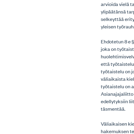
arvioida vielä 
ylipäätänsä tar
selkeyttää erity
yleisen työrauh
Ehdotetun 8 e §:
joka on työtai
huolehtimisvelv
että työtaistel
työtaistelu on j
väliaikaista ki
työtaistelu on 
Asianajajaliitt
edellytyksiin li
täsmentää.
Väliaikaisen ki
hakemuksen tek