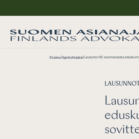
/
/
Lausunto HE-luonnoksesta eduskunnalle
Etusivu
Ajankohtaista
LAUSUNNO
Lausu
edusku
sovitt