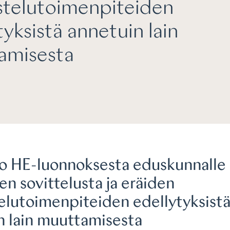
stelutoimenpiteiden
tyksistä annetuin lain
amisesta
o HE-luonnoksesta eduskunnalle l
jen sovittelusta ja eräiden
telutoimenpiteiden edellytyksist
n lain muuttamisesta