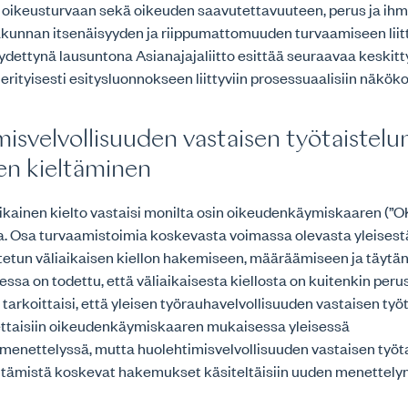
 oikeusturvaan sekä oikeuden saavutettavuuteen, perus ja ih
akunnan itsenäisyyden ja riippumattomuuden turvaamiseen liit
dettynä lausuntona Asianajajaliitto esittää seuraavaa keskit
rityisesti esitysluonnokseen liittyviin prosessuaalisiin näköko
isvelvollisuuden vastaisen työtaistelu
nen kieltäminen
ikainen kielto vastaisi monilta osin oikeudenkäymiskaaren (”
a. Osa turvaamistoimia koskevasta voimassa olevasta yleisest
otetun väliaikaisen kiellon hakemiseen, määräämiseen ja täyt
ssa on todettu, että väliaikaisesta kiellosta on kuitenkin peru
tarkoittaisi, että yleisen työrauhavelvollisuuden vastaisen työ
ettaisiin oikeudenkäymiskaaren mukaisessa yleisessä
menettelyssä, mutta huolehtimisvelvollisuuden vastaisen työt
ieltämistä koskevat hakemukset käsiteltäisiin uuden menettely