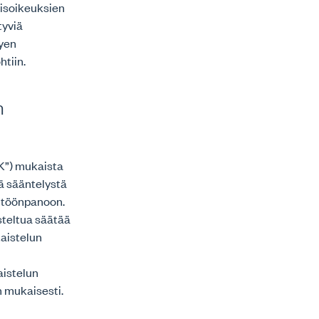
misoikeuksien
tyviä
tyen
htiin.
n
OK”) mukaista
ä sääntelystä
äntöönpanoon.
steltua säätää
taistelun
aistelun
n mukaisesti.