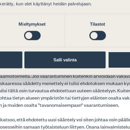
tomiehen panna annettu päätös täytäntöön ilman hakijavakuutta
n kerätty, kun olet käyttänyt heidän palvelujaan.
tsoisi päätöksessään, että vetoaminen potilaiden tai kalanpoi
on ollut selvästi liioiteltua, voitaisiinko hakija määrätä mak
Mieltymykset
Tilastot
n 18 b §:n mukaista, enintään 150 000 euron määräistä hyvitys
sta hakemuksesta?
ten haasteellisuutta korostaa se, miten suojelutyöllä suojat
kirjattu ehdotetussa 8 d §:ssä. Jos kiellettäväksi haettu työtai
Salli valinta
eläinten hyvinvointia ilman, että vaarantuminen on vakavaa, ja 
havelvollisuuden vastainen, työtaistelu voidaan estää oikeud
vaamistoimella. Jos vaarantuminen kuitenkin arvioidaan vakava
kaaressa säädetty menettely ei tulisi ehdotuksen mukaan ky
 tulisi tältä osin turvautua ehdotettuun uuteen sääntelyyn. Kuit
 johtaa tietyn alueen ympäristön tai tiettyjen eläinten osalta v
n ja muiden osalta ”tavanomaisempaan” vaarantumiseen.
 katsoo, että ehdotettu uusi sääntely voi siten johtaa osin pääll
rosesseihin samaan työtaisteluun liittyen. Osana lainvalmistel