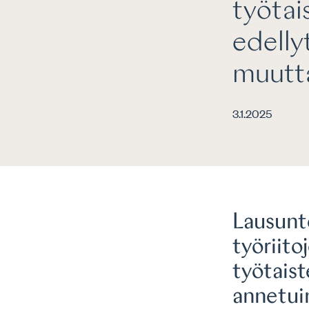
työtai
edelly
muutt
3.1.2025
Lausunt
työriito
työtais
annetui