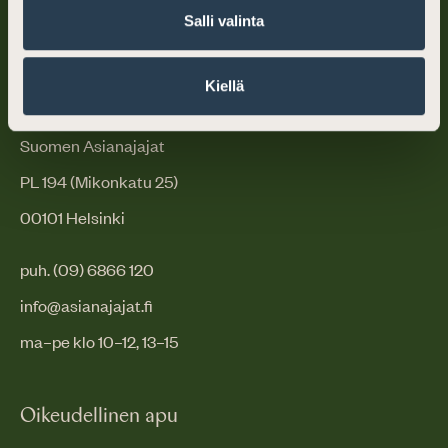
Salli valinta
Kiellä
Suomen Asianajajat
PL 194 (Mikonkatu 25)
00101 Helsinki
puh. (09) 6866 120
info@asianajajat.fi
ma–pe klo 10–12, 13–15
Oikeudellinen apu