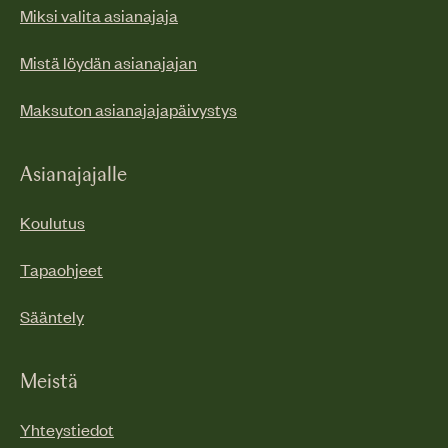
Miksi valita asianajaja
Mistä löydän asianajajan
Maksuton asianajajapäivystys
Asianajajalle
Koulutus
Tapaohjeet
Sääntely
Meistä
Yhteystiedot