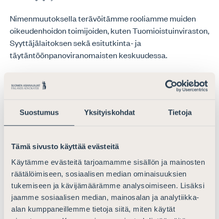
Nimenmuutoksella terävöitämme rooliamme muiden
oikeudenhoidon toimijoiden, kuten Tuomioistuinviraston,
Syyttäjälaitoksen sekä esitutkinta- ja
täytäntöönpanoviranomaisten keskuudessa.
Nimenmuutos ei vaikuta tehtäviimme tai toimintaamme,
vaikka sääntöjen 2 §:n sanamuotoa tarkoituksen osalta
täsmennettiin. Suomen Asianajajien tehtävänä on
jatkossakin turvata asianajajien itsenäisyys ja
Suostumus
Yksityiskohdat
Tietoja
riippumattomuus sääntelemällä ja valvomalla
asianajajien toimintaa sekä hoitamalla muut sille laissa
Tämä sivusto käyttää evästeitä
säädetyt tehtävät sekä asianajajien vastuuntunnon,
ammattitaidon ja ammatillisen yhteenkuuluvuuden
Käytämme evästeitä tarjoamamme sisällön ja mainosten
ylläpitäminen, ammatillisten toimintaedellytysten
räätälöimiseen, sosiaalisen median ominaisuuksien
tukemiseen ja kävijämäärämme analysoimiseen. Lisäksi
turvaaminen sekä asianajotoiminnan kehittäminen
jaamme sosiaalisen median, mainosalan ja analytiikka-
maassa muutoinkin niin, että asianajajat muodostavat
alan kumppaneillemme tietoja siitä, miten käytät
hyvää oikeudenhoitoa palvelevan, yleistä luottamusta ja