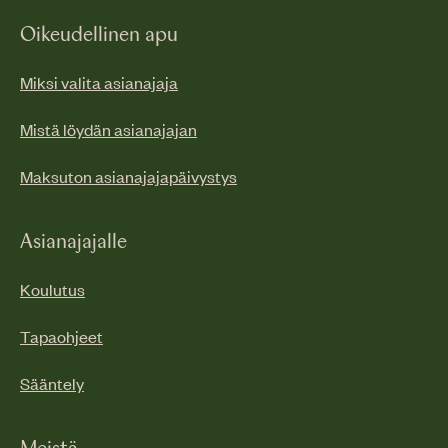
Oikeudellinen apu
Miksi valita asianajaja
Mistä löydän asianajajan
Maksuton asianajajapäivystys
Asianajajalle
Koulutus
Tapaohjeet
Sääntely