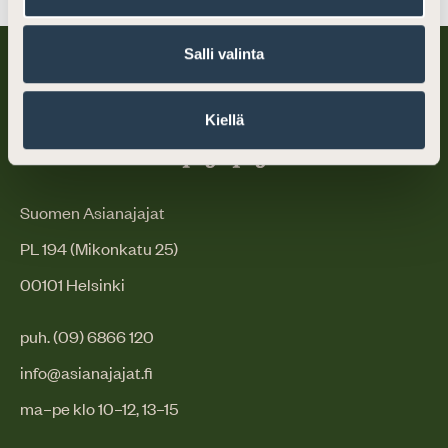
Salli valinta
Kiellä
Suomen Asianajajat
PL 194 (Mikonkatu 25)
00101 Helsinki
puh. (09) 6866 120
info@asianajajat.fi
ma–pe klo 10–12, 13–15