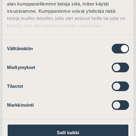
alan kumppaneillemme tietoja siitä, miten käytät
Ranta, Julia
, Hannes Snellman Asianajotoimisto Oy,
sivustoamme. Kumppanimme voivat yhdistää näitä
Helsinki
tietoja muihin tietoihin, joita olet antanut heille tai joita on
Sajakoski, Inka
, HPP Asianajotoimisto Oy, Helsinki
kerätty, kun olet käyttänyt heidän palvelujaan.
(11.12.2024 lukien)
Suostumuksen
Sikow, Eero
, Roschier Asianajotoimisto Oy, Helsinki
Välttämätön
valinta
Uoti, Henrik
, Borenius Asianajotoimisto Oy, Helsinki
Mieltymykset
*) Listan henkilöt ovat antaneet suostumuksensa
tietojensa julkaisemiseen.
Tilastot
Markkinointi
Jaa somessa
Salli kaikki