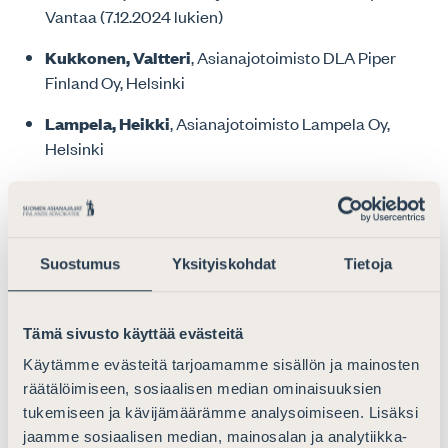
Vantaa (7.12.2024 lukien)
Kukkonen, Valtteri
, Asianajotoimisto DLA Piper
Finland Oy, Helsinki
Lampela, Heikki
, Asianajotoimisto Lampela Oy,
Helsinki
Mäkinen, Erika
, Properta Asianajotoimisto Oy,
Helsinki
Palonkoski, Virpi
, Asianajotoimisto Karhu Oy,
Suostumus
Yksityiskohdat
Tietoja
Helsinki (1.12.2024 lukien)
Paunio, Anni
, Asianajotoimisto Fenno Oy, Helsinki
Tämä sivusto käyttää evästeitä
Raikko, Roosa
, HPP Asianajotoimisto Oy, Helsinki
Käytämme evästeitä tarjoamamme sisällön ja mainosten
räätälöimiseen, sosiaalisen median ominaisuuksien
Rajamäki, Riikka
, Asianajotoimisto J. Rajamäki Oy,
tukemiseen ja kävijämäärämme analysoimiseen. Lisäksi
Vantaa (16.12.2024 lukien)
jaamme sosiaalisen median, mainosalan ja analytiikka-